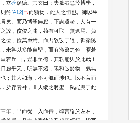
殿
，
立
碑
頌德
。
其文曰
：
夫敏者怠於博學
，
，
則矜
[A12]
己
而驕物
，
此人之恒也
。
師以生
且貴矣
。
而乃博學無厭
，
下詢遺
老
，
人有一
硜之諒
，
佼佼之
庸
，
苟有可取
，
無遺焉
。
負
師
之位
，
位莫重焉
。
而乃攷攷于道
，
循循誘
弘
，
未甞以多能自聖
，
而有滿盈之色
。
曠
若
，
重若丘山
，
豈非至德
，
其
孰能與於此哉
！
杲日麗乎
天
，
明無不炤
；
陽和煦於物
，
氣無
升也
；
其大如海
，
不可航而涉也
。
以不言而
化
，
所存者神
，
匪天縱之將聖
，
孰
能與于此
有三年
，
出而從
，
入而侍
，
聽言論於左右
，
鬱
成美器
。
凡大小乘律論及秘密經籍
，
皆耳
之所歸
，
行之所趣
。
師西還
，
巴以久勞弗克
宗踐祚
，
巴道大弘
。
初
，
師在洮曾
居古佛