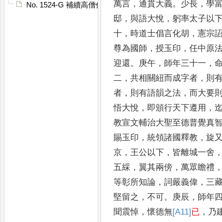
萬言
，
通貫大義
。
少長
，
學
No. 1524-G 補續高僧傳䟦
邸
，
與語大悅
，
躬率太子以
十
，
時道士倡言化胡
，
憲宗
尊為國師
，
授玉印
，
任中
原
迎還
。
庚午
，
師年三十一
，
二
，
共相關紐而成字者
，
則
者
，
則有語韻之法
，
而大要
悟大悅
，
即頒
行天下遵用
，
教宣文輔治大聖至德普覺真
賜玉印
，
統領諸國
釋教
，
旋
京
，
王公以下
，
皆離城一舍
五綵
，
翼其兩傍
，
萬眾瞻禮
等彰所知論
，
詞嚴義偉
，
三
堅留之
，
不可
。
庚辰
，
師年
聞震悼
，
懷德無
[A11]
已
，
乃