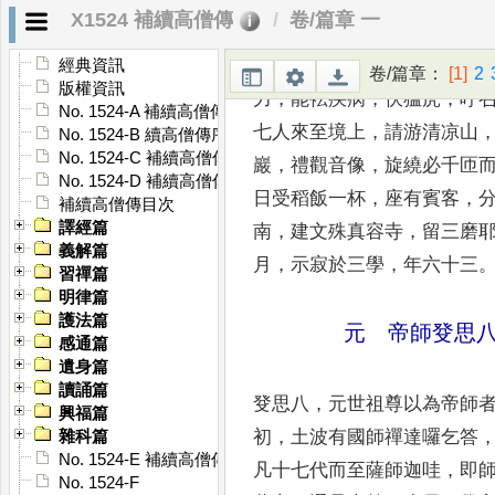
X1524 補續高僧傳
卷/篇章 一
吽哈囉悉利
，
本北印度末光
經典資訊
卷/篇章
：
[1]
2
版權資訊
力
，
能袪疾病
，
伏猛虎
，
呼
No. 1524-A 補續高僧傳序
七人來至境上
，
請
游清凉山
No. 1524-B 續高僧傳序
No. 1524-C 補續高僧傳序
巖
，
禮
觀音像
，
旋繞必千匝
No. 1524-D 補續高僧傳序
日受稻飯一杯
，
座有賓客
，
補續高僧傳目次
譯經篇
南
，
建文殊真容寺
，
留三磨
義解篇
月
，
示寂於三學
，
年
六十三
習禪篇
明律篇
護法篇
元 帝師癹思
感通篇
遺身篇
讀誦篇
癹思八
，
元世祖尊以為帝師
興福篇
初
，
土波有國師禪達囉乞答
雜科篇
No. 1524-E 補續高僧傳䟦
凡十七代而至薩師迦
哇
，
即
No. 1524-F