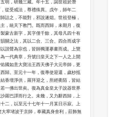
富五明
，
研幾三藏
。
年十五
，
謁世祖
於潛
下
，
從受戒法
，
尊禮殊
異
。
戊午
，
師年二
詔師詰之
，
不能對
，
邪說遂熄
。
世祖登極
，
法主
，
統天下教門
。
既而西歸
，
未期月
，
復
命製蒙古新字
，
其字僅千餘
，
其母凡四
十有
有韻關之法
，
其以二
合
、
三合
、
四合而成字
則以
諧聲為宗也
，
皆師獨運摹畫而成
。
上覽
迄為一代典章
，
升號曰皇天之下一人
之上開
智佑國如意
大寶法王西天佛子大元帝師
，
更
又西歸
。
至元十一年
，
復專使迎還
，
歲杪抵
，
結香壇淨供
，
羅拜迎之
，
所經
衢陌
，
皆結
，
若一佛出世矣
。
復為真金皇太子說器世界
藏沙羅巴譯而行之
。
未幾
，
又力辭西歸
，
上
四十二
，
以至元十七年十一月某日
示寂
。
上
建大窣堵波于京師
，
奉
藏真身舍利
，
莊飾無