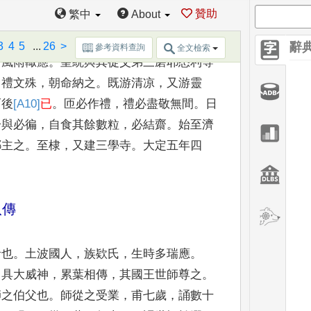
贊助
繁中
About
闥國人
。
住鷄足山
，
誦諸
佛密語
。
有大神
3
4
5
...
26
>
辭
參考資料查詢
全文檢索
召風雨輙應
。
皇統與其從父弟三磨耶悉利等
，
禮文殊
，
朝命納之
。
既游清凉
，
又游靈
而後
[A10]
已
。
匝必作禮
，
禮必盡敬無
間
。
日
分與必徧
，
自食其餘
數粒
，
必結齋
。
始至濟
耶主
之
。
至棣
，
又建三學寺
。
大定五年四
。
八傳
者也
。
土波國人
，
族欵氏
，
生時多瑞應
。
，
具大威神
，
累葉相傳
，
其國王世師尊之
。
師之伯父也
。
師從之受業
，
甫七歲
，
誦數十