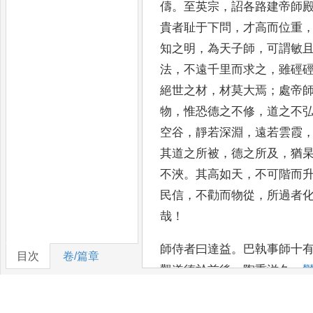
儔
。
至英宗
，
詔各路建帝師
貴者耻于下問
，
才
高而位重
知之
明
，
為天子師
，
可謂敏
法
，
不遠千里而求之
，
雖硜
絕世之材
，
材莫大焉
；
處帝
物
，
惟恐德之
不修
，
道之不
空谷
，
靜若深淵
，
遠若雲霞
其道之所被
，
德之所及
，
猶
不浹
。
其高如天
，
不可
階而
民信
，
不勸而物從
，
所過者
哉
！
師侍者曰達益
。
巴執事師十
目次
卷/篇章
觀道德於前後
，
陶熏滋久
，
於口授
，
目於手示
，
得乎理
侍
，
留於洮
，
洮人化之
。
武