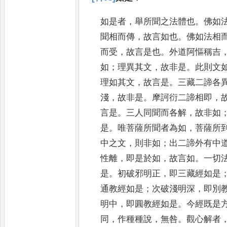
如是者
，
舉所聞之法體也
。
佛如
聞相而傳
，
故言如也
。
佛如法相
而受
，
故言是也
。
外道阿慪稱吉
如
；
理異其文
，
故非是
。
此則文
理如其
文
，
故言是
。
三藏二諦各
淺
，
故非是
。
摩
訶衍二諦相即
，
言是
。
三人同聞而
各解
，
故非如
是
。
唯菩薩所聞者為
如
，
菩薩所
中之文
，
則非如
；
出二
諦外有中
性離
，
即是於如
，
故言如
。
一切
是
。
初破邪明正
，
即三藏經
如是
通教經如是
；
次破淺明深
，
即
別
明中
，
即圓教經如是
。
今經既
是
同
，
作種種說
，
無咎
。
觀心解者