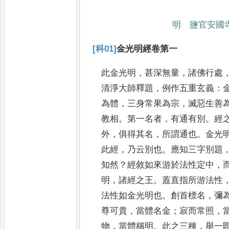
明 鹽官安
[科01]
金光明經卷第一
此金光明
，
甚深無量
，
諸佛行處
清
淨大師釋題
，
例作五重玄義
：
為
體
，
三身常果為宗
，
滅惡生善
教
相
。
第一名者
，
有通有別
。
經
外
，
俱得
其名
，
所謂通也
。
金光
此經
，
乃云
別也
。
應知三字別題
知然
？
經敘如
來游於法性定中
，
明
，
諸經之王
。
蓋直指所游法性
法性如金光明
也
。
創首標名
，
彌
尊可貴
，
當體名
金
；
寂而常照
，
物
，
當體稱明
。
此之
三種
，
舉一