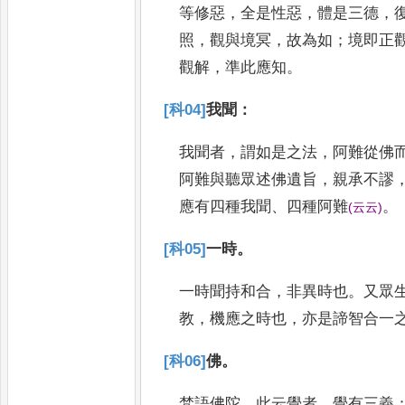
等修惡
，
全是性惡
，
體是三德
，
照
，
觀與境冥
，
故為如
；
境即正
觀解
，
準此應知
。
[科04]
我聞
：
我聞者
，
謂如是之法
，
阿難從佛
阿
難與聽眾述佛遺旨
，
親承不謬
應
有四種我聞
、
四種阿難
。
(
云云
)
[科05]
一時
。
一時聞持和合
，
非異時也
。
又眾
教
，
機應之時也
，
亦是諦智合一
[科06]
佛
。
梵語佛陀
，
此云覺者
。
覺有三義