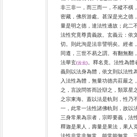
非三非一
，
而三而一
，
不
縱不橫
密藏
，
佛所游處
。
甚深是光
之德
量是明之德
，
達法性邊故
；
此
二
法性究竟尊貴義故
。
玄義云
：
依
切
。
則此洵是法非譬明矣
。
經者
同遵
，
三世不易之謂
。
有翻無翻
法華玄
。
釋名竟
。
法性為體
(
云云
)
義則以法身為體
，
依文則以法性
入法性為體
，
無量功德共莊嚴之
之
，
言說問答而詮辯之
，
類眾星
之宗東海
。
蓋以法是軌則
，
性乃
一
，
此常一法性諸佛軌則
，
故以
三身常果為宗者
，
宗即要義
，
法
釋迦是果人
，
壽量是果法
，
果人
法性非常非無常
，
能常能無常
，