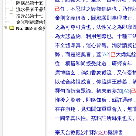
除病品第十五
己
任
，
不
忍世之毀觀銷經也
，
乃作
流水長者子品第十六
捨身品第十七
棄則文
義俱收
，
闢邪謬則事理咸正
金光明經讚佛第十八
之為可
尊可貴也
，
法性光之為即寂
No. 362-B 金光明經感應記
為大
悲益物
、
利用無際也
。
十種三
不全體
即真
，
運心皆觀
。
洵所謂翼
弊
，
而是經
奧旨
，
蓋
[A2]
已
大備無
從 桐谿和尚授
受此道
，
研繹有年
廣博幽玄
，
倘如香
象截流
，
又何憂
以敬合諸祖成言
，
仰疏經王妙義
，
釋句而折衷眾論
。
初未敢妄加
[A3]
惟後之覧者
，
即略知廣
，
繇註通經
在在游翔
，
見知聞知重
重會入
，
無
一圓常真法性
。
茲科註
所繇集也夫
宗天台教觀沙門釋
槃譚書
(
受汰
)