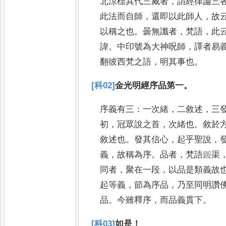
北涼標其代三藏者
，
謂經律論三
此法而自師
，
還即以此師人
，
故
以稱之也
。
曇無讖者
，
梵語
，
此
諱
。
中印號為大神呪師
，
譯者易
翻
彼西梵之語
，
明其事也
。
[科02]
金光明經序品第一
。
序義有三
：
一次緒
，
二敘述
，
三
初
，
冠
眾說之首
，
次緒也
。
敘於
敘述也
。
發
其信心
，
起乎聖說
，
義
，
故稱為序
。
品
者
，
梵語䟦渠
同者
，
聚在一段
，
以品
是類義故
起等義
，
節為序品
，
乃
至同明讚
品
。
今雖釋序
，
而品義貫
下
。
[科03]
如是
！