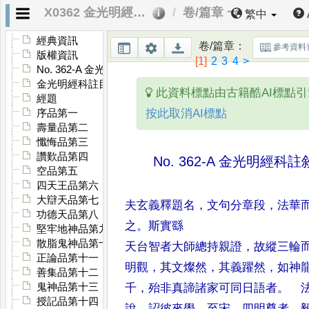
X0362 金光明經科註
卷/篇章 一
繁中
經典資訊
卷/篇章
：
參考資料
版權資訊
[1]
2
3
4
>
No. 362-A 金光明經科註敘
金光明經科註目次
此資料標點由古籍酷AI標點
經題
按此取消AI標點
序品第一
壽量品第二
懺悔品第三
讚歎品第四
No. 362-A
金光明經科註
空品第五
四天王品第六
大辯天品第七
夫玄義釋題名
，
文句分章段
，
法華
功德天品第八
之
。
斯實繇
堅牢地神品第九
散脂鬼神品第十
天台智者大師總持親證
，
故縱三輪
正論品第十一
明觀
，
其文燦然
，
其義躍然
，
如神
善集品第十二
鬼神品第十三
千
，
殆非真諦諸家可同日語者
。
法
授記品第十四
說
，
詔彼來學
。
至宋 四明尊者
，