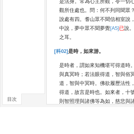
是法身
。
常為心
王所觀
，
令一切
觀所住處也
。
問
：
何不列同聞眾
說處有四
。
耆山眾不
聞信相室說
中說
，
夢中眾不聞
夢覺
[A5]
已
說
之耳
。
[科02]
是時
，
如來游
。
是時者
，
謂如來知機堪可得道時
與真冥時
；
若法眼得道
，
智與俗
道
，
智與中冥時
。
佛欲履歷法性
得
道
，
故言是時也
。
如來者
，
十
目次
則智照
理與諸佛等為如
，
慈悲與
卷/篇章
證
，
如
三諦法相解名如
，
如三諦
如來
也
。
游者
，
游涉進入之義
，
法性
。
夫所證法性
，
能證果智
，