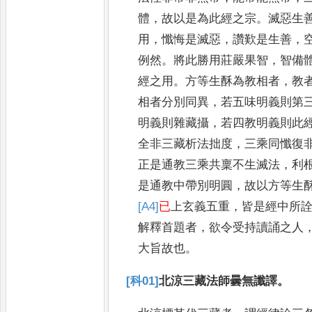
體
，
故以是為此經之宗
。
滅惡生
用
，
懺悔是滅惡
，
讚歎是生善
，
例然
。
將此勝用莊嚴果智
，
智備
經之用
。
方等生酥為教相者
，
教
相者分別同異
，
若五味明義則第
明義則雜藏攝
，
若四教明義則此
全非三藏析法拙度
，
三乘同懺復
正是通教三乘共稟不生滅法
，
利
是通教中帶別明圓
，
故以方等
生
[A4]
已
上玄義五重
，
皆是經中所
解釋首題者
，
欲令受持讀誦之
人
大旨故也
。
[科01]
北涼三藏法師曇無讖譯
。