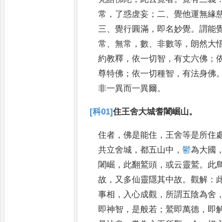
常
，
了惑虗妄
；
二
、
覺他運無緣
三
、
覺行圓
滿
，
即名妙覺
。
謂能
常
、
無常
，
數
、
非數
等
，
朗然大
約教釋
，
依一切智
，
有丈
六佛
；
尊特佛
；
依一切種智
，
有法
身佛
非一異而一異爾
。
[科01]
住王舍大城耆闍崛山
。
住者
，
佛是能住
，
王舍等是所住
共立舍城
，
都五山中
，
鬱
為大國
闍
崛
，
此翻鷲頭
，
或云靈鷲
。
此
故
，
又
多仙靈隱其中故
。
觀解
：
事相
，
入
心成觀
，
所謂五陰為舍
即神智
，
是
般若
；
鷲即萬德
，
即