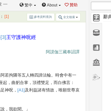
章 一
贊助
繁中
About
：
[1]
辭
參考資料查詢
全文檢索
牛
[3]
王守護神呪經
阿謨伽三藏奉詔譯
為阿若拘隣
等五人轉四諦法輪
。
時會中有一
座起
，
曲躬合掌
，
頂禮雙足
，
而白佛言
：
滿足神呪
，
[A1]
及利益諸有情故
，
唯願世
尊哀
演說
，
我欲聞
。」