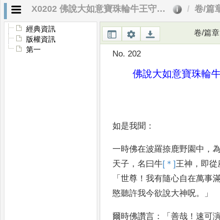
X0202 佛說大如意寶珠輪牛王守護神咒經
卷/篇
經典資訊
卷/篇章
版權資訊
第一
No. 202
佛說大如意寶珠輪
如是我聞
：
一時佛在波羅捺鹿野園中
，
天子
，
名曰牛
[＊]
王神
，
即從
「
世尊
！
我有
隨心自在萬事
愍聽許我今欲說大神呪
。」
爾時佛讚言
：「
善哉
！
速
可