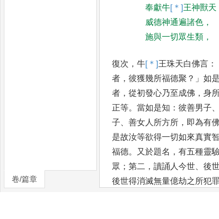
奉獻牛
[＊]
王神獸天
威德神通遍諸色
，
施與一切眾生類
，
復次
，
牛
[＊]
王珠天白佛言
：
者
，
彼獲幾所福德聚
？」
如
者
，
從初發心乃至成佛
，
身
正等
。
當如是知
：
彼
善男子
子
、
善女人所方所
，
即為有
是故汝等欲得一切如來真實
福德
。
又於題
名
，
有五種靈
眾
；
第二
，
讀誦人今世
、
後
卷/篇章
後世得消滅無量億劫之所犯
壽命延長
；
第五
，
得此寶
珠
世轉諸
貧苦報
，
能令得祕藏