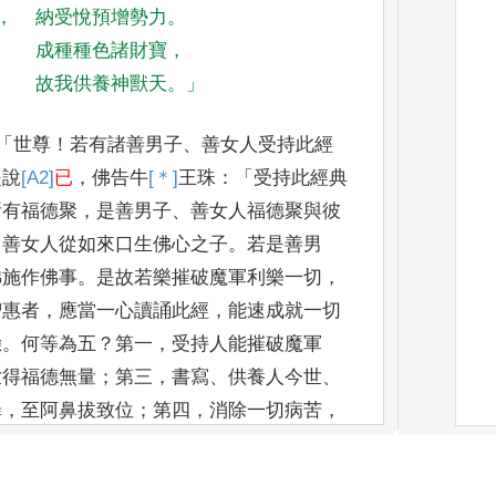
，
納受悅預增勢力
。
成種種色諸財寶
，
故我供養神獸天
。」
「
世尊
！
若有諸善男子
、
善女人
受持此經
是說
[A2]
已
，
佛告牛
[＊]
王
珠
：「
受持此經典
所有福德
聚
，
是善男子
、
善女人福德聚與彼
、
善女人從如來口生佛心之子
。
若是善男
佛施作佛事
。
是故若樂摧破
魔軍利樂一切
，
智惠
者
，
應當一心讀誦此經
，
能速成就一切
驗
。
何等為五
？
第一
，
受持人能摧破魔軍
世得福德無量
；
第三
，
書寫
、
供
養人今世
、
罪
，
至阿鼻
拔致位
；
第四
，
消除一切病苦
，
一闕之分
，
致供養
[A3]
祭讀誦恭敬者
，
生生世
無盡果
。」