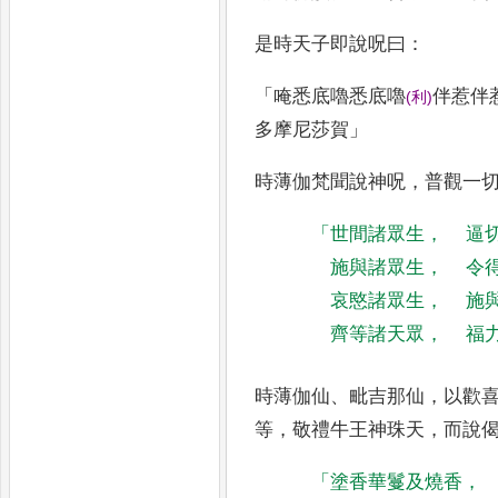
是時天子即說呪曰
：
「
唵悉底嚕悉底嚕
伴惹伴
(
利
)
多摩尼莎賀
」
時薄伽梵聞說神呪
，
普觀一
「
世間諸眾生
，
逼
施與諸眾生
，
令
哀愍諸眾生
，
施
齊等諸天眾
，
福
時薄伽仙
、
毗吉那仙
，
以歡
等
，
敬禮牛王神珠天
，
而說
「
塗香華鬘及燒香
，