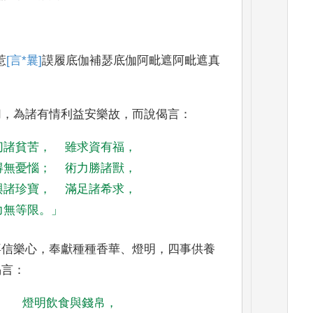
惹
[言*曩]
謨履底伽補瑟底
伽阿毗遮阿毗遮真
切
，
為諸有情利益安樂
故
，
而說偈言
：
切諸貧苦
，
雖求資有福
，
得無憂惱
；
術力勝諸獸
，
與諸珍寶
，
滿足諸希求
，
力無等限
。」
喜信樂心
，
奉獻種種香華
、
燈明
，
四事供養
偈言
：
燈明飲食與錢帛
，