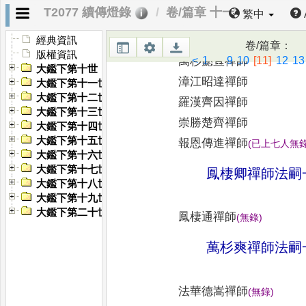
(
已上八
T2077 續傳燈錄
卷/篇章 十一
繁中
何山曉禪師
興國慧禪師
經典資訊
卷/篇章
：
版權資訊
<
1
...
9
10
[11]
12
13
萬杉懿宣禪師
大鑑下第十世
漳江昭達禪師
大鑑下第十一世
大鑑下第十二世
羅漢齊因禪師
大鑑下第十三世
崇勝楚齊禪師
大鑑下第十四世
大鑑下第十五世
報恩傳進禪師
(
已上七人無
大鑑下第十六世
大鑑下第十七世
鳳棲卿禪師法嗣
大鑑下第十八世
大鑑下第十九世
大鑑下第二十世
鳳棲通禪師
(
無錄
)
萬杉爽禪師法嗣
法華德嵩禪師
(
無錄
)