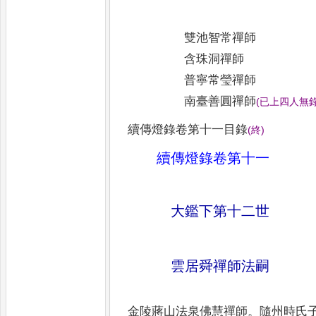
雙池智常禪師
含珠洞禪師
普寧常瑩禪師
南臺善圓禪師
(
已上四人無
續傳燈錄卷第十一目錄
(
終
)
續傳燈錄卷第十一
大鑑下第十二世
雲居舜禪師法嗣
金陵蔣山法泉佛慧禪師
。
隨州時氏