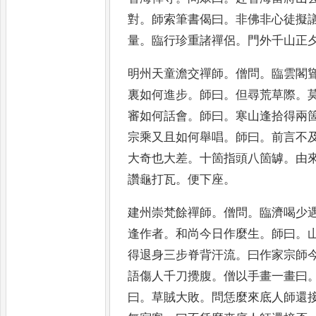
對
。
師索筆書偈曰
。
非佛非心
徒擬
量
。
臨行珍重諸禪侶
。
門外千山正
明州天童澹交禪師
。
僧問
。
臨雲閣
裏如何進步
。
師曰
。
但尋荒草際
。
審如何話會
。
師曰
。
寒山逢拾得
兩
宗乘又且如何舉唱
。
師
曰
。
前言不
大奇也大差
。
十箇
指頭八箇罅
。
由
讚龜打瓦
。
便下座
。
建州崇梵餘禪師
。
僧問
。
臨濟喝少
逢作者
。
和尚今日作麼生
。
師曰
。
得退身三步脊背汗流
。
曰作家
宗師
語傷人千刀攪腹
。
僧
以手畫一畫曰
曰
。
草賊大敗
。
問恁麼來底人師還