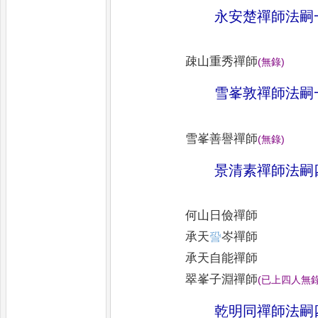
永安楚禪師法嗣
疎山重秀禪師
(
無錄
)
雪峯敦禪師法嗣
雪峯善譽禪師
(
無錄
)
景清素禪師法嗣
何山日儉禪師
承天
𧦬
岑禪師
承天自能禪師
翠峯子淵禪師
(
已上四人無
乾明同禪師法嗣