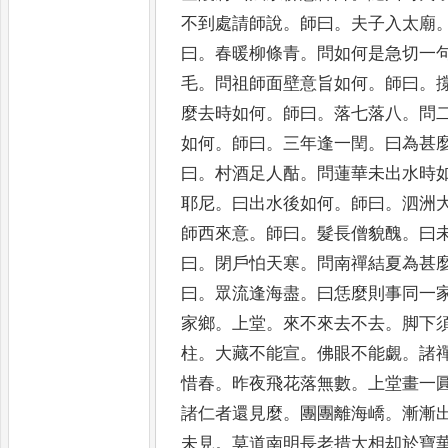
不到處請師說
。
師曰
。
夫子入太廟
曰
。
春暖柳條青
。
問如何是急切
一
毛
。
問祖師面壁意旨如
何
。
師曰
。
麼去時如何
。
師
曰
。
落七落八
。
問
如何
。
師
曰
。
三年逢一閏
。
曰為甚
曰
。
村
酒足人酤
。
問蓮華未出水時
耶尼
。
曰出水後如何
。
師曰
。
泗洲
師西來意
。
師曰
。
髮長僧貌醜
。
曰
曰
。
閉戶怕天寒
。
問南禪結夏為甚
曰
。
眾流逢海盡
。
曰恁麼則
事同一
家鄉
。
上堂
。
來不來去
不去
。
脚下
柱
。
大藏不能宣
。
佛眼不能覷
。
諸
惜春
。
昨夜
飛花落無數
。
上堂畫一
諸
仁者還見麼
。
團團離海嶠
。
漸漸
未見
。
莫道南明長老措大相却於寶