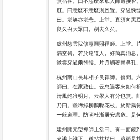
無宿客
。
曰不恁麼來底人師還接否
舡
。
曰恁麼不恁麼則且置
。
穿過髑
曰
。
堪笑亦堪悲
。
上堂
。
直須向黑
良久召大眾曰
。
劍去久矣
。
處州慈雲院修慧圓照禪師
。
上堂
。
滿空碧
。
若於達道人
。
好箇真消息
微雲穿過爾髑髏
。
片月觸著爾
鼻孔
杭州南山長耳相子良禪師
。
僧問
。
師曰
。
在家致仕
。
云忽遇客來如何
清風飽飡明月
。
云學人有分也
無
。
乃曰
。
鶯啼綠柳鵲噪花
枝
。
於斯薦
一般道理
。
防萌
杜漸居安慮危
。
是
建州開元瑩禪師上堂曰
。
有一面鏡
來誰上誰下
。
遂拈拄杖曰
。
這箇是