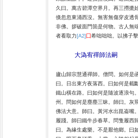
久曰
。
萬古碧潭空界月
。
再
三撈摝
倏忽忽東涌西沒
。
無
害無傷穿皮透
非佛
。
拶破
面門箇是何物
。
古人無
者
看取力
[A2]
囗
希咄咄咄
。
以拂子
大溈宥禪師法嗣
廬山歸宗慧通禪師
。
僧問
。
如何是
曰
。
日出東方夜落西
。
曰如何是截
鐵山橫在路
。
曰如何是隨波逐浪
句
州
。
問如何是塵塵三昧
。
師
曰
。
灰
佛法大意
。
師曰
。
黃河
水出崑崙嘴
履踐
。
師曰鐵
牛步春草
。
問隻履西
曰
。
為緣
生處樂
。
不是厭他鄉
。
曰