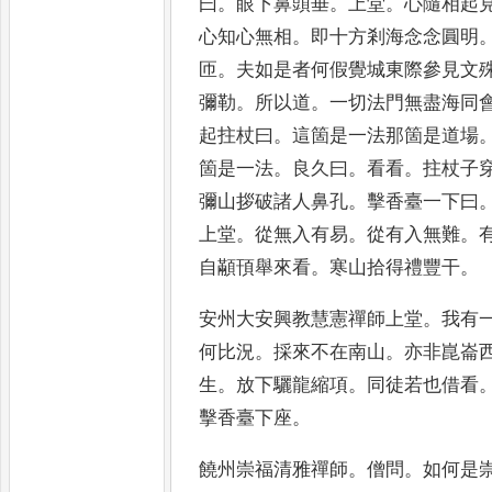
曰
。
眼下鼻頭垂
。
上堂
。
心隨相起
心知心無相
。
即十方剎海念念圓明
匝
。
夫如是者何假覺城東際參
見文
彌勒
。
所以道
。
一切法
門無盡海同
起拄杖曰
。
這
箇是一法那箇是道場
箇是
一法
。
良久曰
。
看看
。
拄杖子
彌山拶破諸人鼻孔
。
擊香臺一下曰
上堂
。
從無入有易
。
從有入無難
。
自顢頇舉來看
。
寒山拾得禮豐
干
。
安州大安興教慧憲禪師上堂
。
我有
何比況
。
採來不在南山
。
亦非崑崙
生
。
放下驪龍縮項
。
同徒若
也借看
擊香臺下座
。
饒州崇福清雅禪師
。
僧問
。
如何是