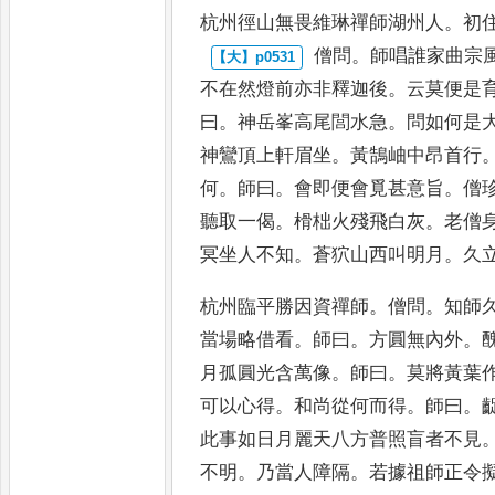
杭州徑山無畏維琳禪師湖州人
。
初
僧問
。
師唱誰家曲宗
不在然
燈前亦非釋迦後
。
云莫便是
曰
。
神岳峯高尾閭水急
。
問如何是
神鸞頂上軒眉坐
。
黃鵠岫中昂首行
何
。
師曰
。
會即便會覓甚意旨
。
僧
聽取一偈
。
榾柮火殘飛白
灰
。
老僧
冥坐人不知
。
蒼狖
山西叫明月
。
久
杭州臨平勝因資禪師
。
僧問
。
知師
當場略借看
。
師曰
。
方圓無內外
。
月孤圓光含萬像
。
師曰
。
莫將黃
葉
可以心得
。
和尚從何而
得
。
師曰
。
此事如日月麗天八
方普照盲者不見
不明
。
乃
當人障隔
。
若據祖師正令