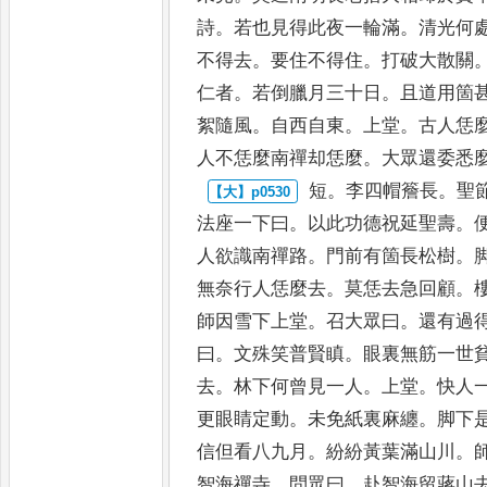
詩
。
若也見得此夜一輪滿
。
清光何
不得去
。
要住不得住
。
打破大散關
仁者
。
若倒臘月
三十日
。
且道用箇
絮隨風
。
自
西自東
。
上堂
。
古人恁
人不
恁麼南禪却恁麼
。
大眾還委悉
短
。
李四帽簷長
。
聖
法座一
下曰
。
以此功德祝延聖壽
。
人
欲識南禪路
。
門前有箇長松樹
。
無奈行人恁麼去
。
莫恁去急回顧
。
師因雪下上堂
。
召大眾曰
。
還有
過
曰
。
文殊笑普賢瞋
。
眼裏
無筋一世
去
。
林下何曾見
一人
。
上堂
。
快人
更眼睛定
動
。
未免紙裏麻纏
。
脚下
信
但看八九月
。
紛紛黃葉滿山川
。
智海禪寺
。
問眾曰
。
赴智海留蔣山