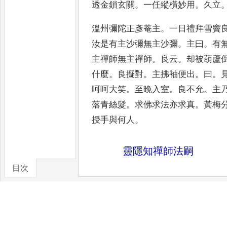
透金鎖玄關
。
一任縱橫妙用
。
久立
溫州彌陀正彥菴主
。
一日禮拜雪竇
汝是有主沙彌無主沙彌
。
主曰
。
有
主禪師無主禪師
。
良云
。
却被
葫蘆
什麼
。
良擬對
。
主拂袖便
出
。
曰
。
呵呵大笑
。
至晚入
室
。
良不允
。
主
落青絲髮
。
求
佛求法亦求真
。
黃梅
授手
與何人
。
靈隱知禪師法嗣
目次
臨安府靈隱正童圓明禪師
。
僧問如
卷/篇章
行莫踏白
。
曰如何是道中人
。
師曰