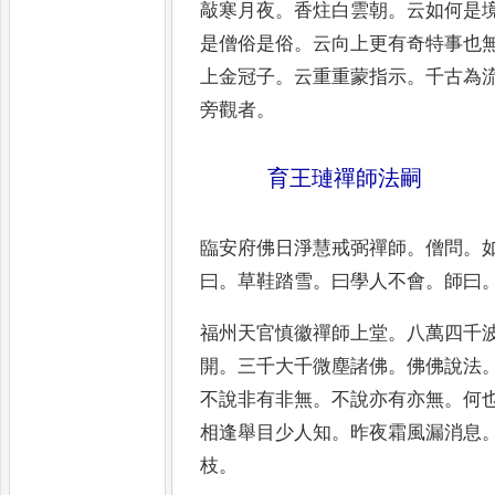
敲寒月夜
。
香炷白雲朝
。
云如何是
是僧俗是俗
。
云向上更有奇特事
也
上金冠子
。
云重重蒙指示
。
千古為
旁觀者
。
育王璉禪師法嗣
臨安府佛日淨慧戒弼禪師
。
僧問
。
曰
。
草鞋踏雪
。
曰學人不會
。
師曰
福州天官慎徽禪師上堂
。
八萬四千
開
。
三千大千微塵諸佛
。
佛佛說法
不說非有非無
。
不說亦有亦
無
。
何
相逢舉目少人知
。
昨
夜霜風漏消息
枝
。