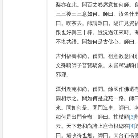
梨
亦在此
。
問百丈卷席意
如何師
。
三三後三三意如
何
。
師曰
。
汝名什
曰
。
喫茶去
。
師
謂眾曰
。
隔江見資
跟也好
與三十棒
。
豈況過江來時
。
不堪共語
。
問如何是古佛心
。
師曰
吉州福壽和尚
。
僧問
。
祖意教意同
文殊騎師子普賢騎象
。
未審釋迦騎
邪邪
。
潭州鹿苑和尚
。
僧問
。
餘國作佛還
圓相示之
。
問如何是鹿苑一路
。
師
來
。
問如何是
。
閉門造車
。
師曰
。
如何是出門合轍
。
師曰
。
拄杖
頭
[3]
云
。
天下老和尚諸上座命
根總在
[4]
曰
。
還收得也無
。
師
曰
。
天台石橋