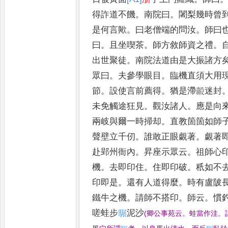
得詐道不饑
。
南院曰
。
闍梨
幾時曾
是何言歟
。
曰老僧端
的問汝
。
師曰
曰
。
且坐喫茶
。
師方敘師資之禮
。
出世
聚徒
。
南院法道由是大振諸方
眾曰
。
夫參學眼目
。
臨機直須大用
節
。
設使言前薦得
。
猶是滯㲉迷封
未免觸途狂見
。
觀汝諸人
。
應是
向
兩岐與爾一時掃却
。
直
教箇箇如師
聲壁立千仞
。
誰敢正眼覷著
。
覷著
赴郢
州衙內
。
昇座示眾云
。
祖師心
機
。
去即印住
。
住即印破
。
秖如不
印即是
。
還有人道得麼
。
時有盧陂
鐵牛之機
。
請師不搭印
。
師云
。
慣
嗟蛙步
𩥇
泥沙
(
卿公事苑云
。
蛙當作洼
。