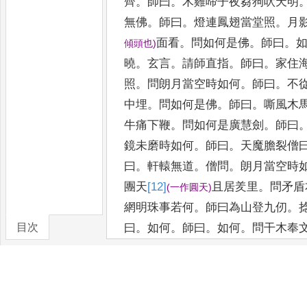
齊
。
師曰
。
木雞啼子夜芻狗吠天明
無佛
。
師曰
。
燈連鳳翅當堂照
。
月
面看
。
問如何是佛
。
師曰
。
傾頭也
)
曉
。
玄言
。
請師直指
。
師曰
。
家住
照
。
問朗月當空時如何
。
師曰
。
不
中埋
。
問如何是佛
。
師曰
。
嘶
風木
牛痛下鞭
。
問如何是
廣慧劍
。
師曰
鏡未磨時如何
。
師曰
。
天魔膽裂僧
曰
。
軒轅無
道
。
僧問
。
朗月當空時
團天
[12]
且居羑里
。
問矛盾
(
一作圓天
)
網明
珠事若何
。
師曰為山登九仞
。
目次
曰
。
如何
。
師曰
。
如何
。
問干木奉
人
。
師曰
。
少年曾決龍蛇陣
。
潦倒
卷/篇章
何是清涼山中主
。
師曰
。
一句不遑
野盤僧
。
問句不當機如何顯道
。
師