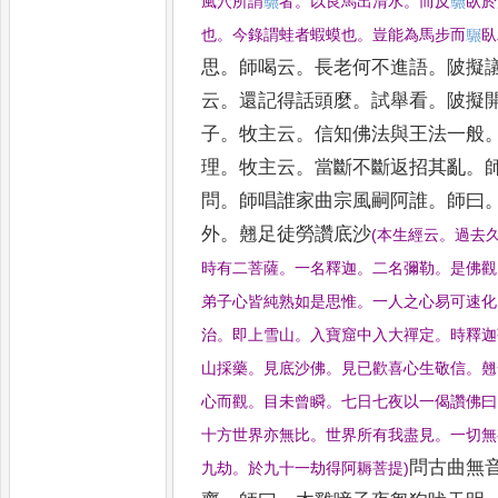
風穴所謂
𩥇
者
。
以良馬出清水
。
而反
𩥇
臥於
也
。
今錄謂蛙者蝦蟆也
。
豈能為馬
步而
𩥇
臥
思
。
師喝云
。
長老何不進語
。
陂
擬
云
。
還記得話頭麼
。
試舉看
。
陂擬
子
。
牧主云
。
信知佛法
與王法一般
理
。
牧主云
。
當斷
不斷返招其亂
。
問
。
師唱誰
家曲宗風嗣阿誰
。
師曰
外
。
翹
足徒勞讚底沙
(
本生經云
。
過去
時有二菩薩
。
一名釋迦
。
二名彌勒
。
是
佛觀
弟子心皆純熟如是思惟
。
一人之心易可速化
治
。
即上雪山
。
入寶窟中
入大禪定
。
時釋迦
山採藥
。
見底沙佛
。
見已歡喜心生敬信
。
翹
心而觀
。
目未曾瞬
。
七日七夜以一偈讚佛曰
十方世界亦無比
。
世界所有我盡見
。
一切無
問古曲無
九劫
。
於九十一劫得阿耨菩提
)