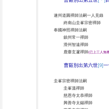
遂州道圓禪師法嗣一人見錄
終南山圭峯宗密禪師
奉國神照禪師法嗣
鎮州常一禪師
滑州智遠禪師
鹿臺玄邃禪師
(
已上三人無
曹谿別出第六世
[9]
一
圭峯宗密禪師法嗣
圭峯溫禪師
慈恩寺太恭禪師
興善寺太錫禪師