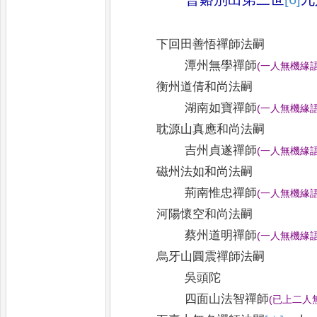
下回田善悟禪師法嗣
潭州無學禪師
(
一人無機緣
衡州道倩和尚法嗣
湖南如寶禪師
(
一人無機緣
耽源山真應和尚法嗣
吉州貞遂禪師
(
一人無機緣
磁州法如和尚法嗣
荊南惟忠禪師
(
一人無機緣
河陽懷空和尚法嗣
蔡州道明禪師
(
一人無機緣
烏牙山圓震禪師法嗣
吳頭陀
四面山法智禪師
(
已上二人