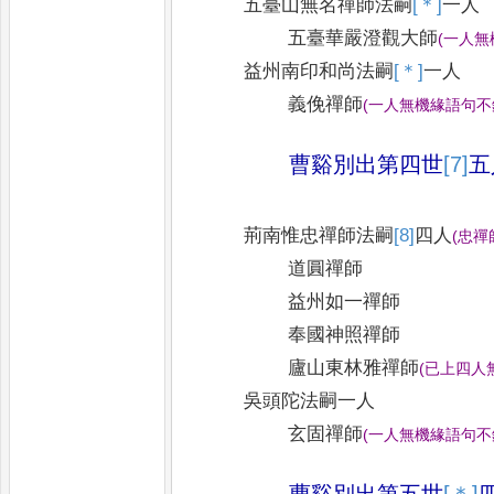
五臺山無名禪師法嗣
[＊]
一人
五臺華嚴澄觀大師
(
一人無
益州南印和尚法嗣
[＊]
一人
義俛禪師
(
一人無機緣語句不
曹谿別出第四世
[7]
五
荊南惟忠禪師法嗣
[8]
四人
(
忠禪
道圓禪師
益州如一禪師
奉國神照禪師
廬山東林雅禪師
(
已上四人
吳頭陀法嗣一人
玄固禪師
(
一人無機緣語句不
曹谿別出第五世
[＊]