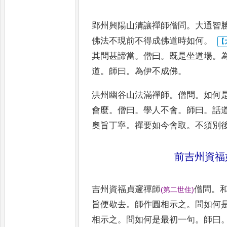
郢州興陽山清讓禪師僧問
。
大通智
佛法不現前不得成佛道時如何
。
其問甚諦當
。
僧曰
。
既是坐道場
。
道
。
師曰
。
為伊不成佛
。
洪州幽谷山法滿禪師
。
僧問
。
如何
會麼
。
僧曰
。
學人不會
。
師曰
。
話
奧旨丁寧
。
禪要如今會取
。
不須別
前吉州資福
吉州資福貞邃禪師
僧問
。
(
第二世住
)
旨便歇去
。
師作圓相示之
。
問如何
相示之
。
問如何是最初一句
。
師
曰