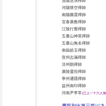
澧陽慧演禪師
河陽懷空禪師
南陽圓震禪師
宜春廣敷禪師
江陵行覺禪師
五臺山神英禪師
五臺山無名禪師
南嶽皓玉禪師
宣州志滿禪師
涪州朗禪師
廣陵靈坦禪師
寧州通隱禪師
益州南印禪師
河南尹李常
(
已上一十六人
曹谿別出第三世
[6]
九