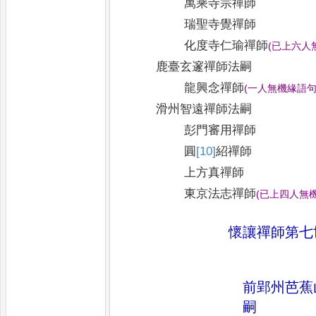
萬乘寺宗禪師
瑞聖寺覺禪師
化度寺仁瑜禪師
(
已上六人
鹿臺玄邃禪師法嗣
龍興念禪師
(
一人無機緣語
滑州智遠禪師法嗣
彭門審用禪師
圓
[10]
紹
禪師
上方真禪師
東京法志禪師
(
已上四人無
懷讓禪師第七
前郢州芭蕉
嗣