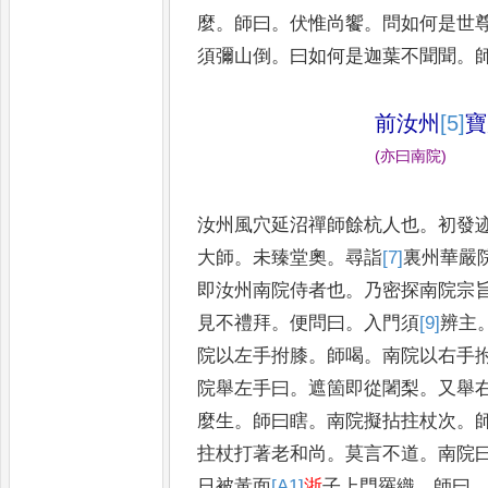
麼
。
師曰
。
伏惟
尚饗
。
問如何是世
須彌山倒
。
曰如何是迦葉不聞聞
。
前汝州
[5]
寶
(
亦曰南院
)
汝州風穴延沼禪師餘杭人也
。
初發
大師
。
未臻堂奧
。
尋詣
[7]
裏
州華嚴
即汝州南院侍者也
。
乃密探
南院宗
見不禮拜
。
便問曰
。
入門須
[9]
辨
主
院以左手拊
膝
。
師喝
。
南院以右手
院舉左
手曰
。
遮箇即從闍梨
。
又舉
麼生
。
師曰瞎
。
南院擬拈拄杖次
。
拄杖打著老和尚
。
莫言不道
。
南院
日被黃面
[A1]
浙
子上門羅織
。
師曰