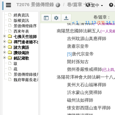
韶州小道進禪師
T2076 景德傳燈錄
卷/篇章 十三
繁中
韶州遊寂禪師
(
已上二人無
祇陀和尚法嗣
[＊]
一人
經典資訊
卷/篇章
：
版權資訊
<
1
...
11
12
[13]
14
1
衡州道倩禪師
(
一人無機緣
景德傳燈錄序
南陽慧忠國師法嗣五人
(
一人見
西來年表
七佛天竺祖師
吉州耽源山真應禪師
禪門達者雖不出世有名於時者
唐肅宗皇帝
諸方廣語
讚頌偈詩
[5]
唐
代宗皇帝
銘記箴歌
開封孫知古
跋
鄧州香嚴惟戒禪師
疏
(
已上四
景德傳燈錄後序
洛陽荷澤神會大師法嗣一十八
魏府華嚴長老示眾
黃州大石山福琳禪師
沂水蒙山光寶禪師
磁州法如禪師
懷安郡西隱山進平禪師