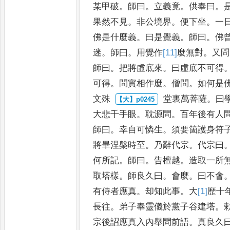
某甲破
。
師曰
。
立義竟
。
供奉
曰
。
果然不見
。
非公境界
。
便
下坐
。
一
佛是什麼義
。
曰是
覺義
。
師曰
。
佛
迷
。
師曰
。
用覺
作
[11]
麼
無對
。
又問
師曰
。
把將虛
底來
。
曰虛底不可得
可得
。
問
實相作麼
。
僧問
。
如何是
文殊
堂裏萬菩薩
。
曰
大悲千手眼
。
耽源問
。
百年後有人
師曰
。
幸自可憐生
。
須要箇護身符
將畢涅槃時至
。
乃辭代宗
。
代宗曰
何所記
。
師曰
。
告檀越
。
造取一所
取塔樣
。
師良久曰
。
會麼
。
曰
不會
有侍者應真
。
却知此事
。
大
[1]
歷
十
長往
。
弟子奉靈
儀於黨子谷建塔
。
宗後詔
應真入內舉問前語
。
真良久