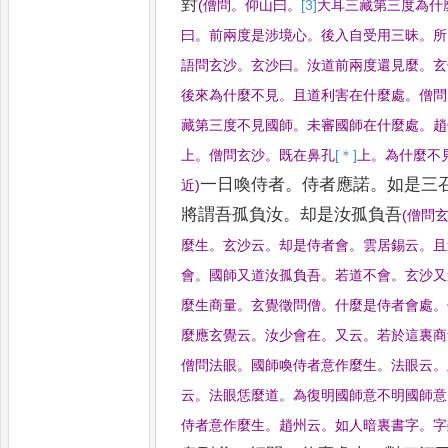
對
(
僧問
。
仰山曰
。
[3]
大
耳三藏第三度為什
曰
。
前兩度是涉境心
。
後入自受用三昧
。
所
語問玄沙
。
玄沙曰
。
汝道前兩度還見麼
。
玄
後來為什
麼不見
。
且道利害在什麼處
。
僧問
藏第三度不見國師
。
未審國師在什麼處
。
趙
上
。
僧問玄沙
。
既在鼻孔
[＊]
上
。
為什麼不
一日喚侍者
。
侍者應
諾
。
如是三
近
)
將謂吾孤負汝
。
却
是汝孤負吾
(
僧問
麼生
。
玄沙云
。
却是侍者會
。
雲居錫云
。
且
會
。
國師又道汝孤負吾
。
若道不會
。
玄沙又
麼生商量
。
玄覺徵問僧
。
什麼是侍者
會處
。
麼應玄覺云
。
汝少會在
。
又云
。
若於這裏商
僧問法眼
。
國師喚侍者意
作麼生
。
法眼云
。
云
。
法眼恁麼道
。
為復明國師意不明國師意
侍者意作麼
生
。
趙州云
。
如人暗裏書字
。
字