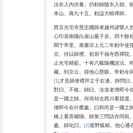
法衣入內供養
。
仍勅師隨衣入朝
。
本山
。
壽
九十五
。
勅諡大曉禪師
。
西京光宅寺慧忠國師者越州諸暨人
心印居南陽白崖山黨子谷
。
四十
餘
聞于帝里
。
唐肅宗上元
二年勅中使
京
。
待以師禮
。
初居千福寺西禪院
止光
宅精藍
。
十有六載隨機說法
。
藏
。
到京云
。
得他心慧眼
。
帝勅令
[1]
才
見師便禮拜立于右邊
。
師問曰
對曰
。
不敢
。
師曰
。
汝道老僧即
今
是一國之師
。
何得却去
西川看競渡
僧即今在什麼
處
。
曰和尚是一國之
橋上
看弄猢猻
。
師第三問語亦同前
處
。
師叱曰
。
[2]
遮
野狐精
。
他心通