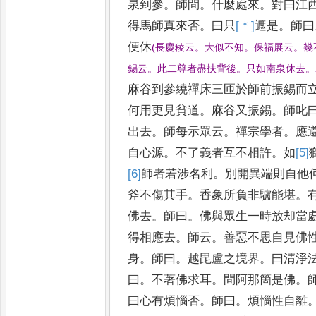
泉到參
。
師問
。
什麼處
來
。
對曰江
得馬師真來否
。
曰
只
[＊]
遮
是
。
師曰
便休
(
長慶稜云
。
大似不知
。
保福展云
。
幾
錫云
。
此二尊者盡扶背後
。
只如南泉休去
。
麻谷
到參繞禪床三匝於師前振錫而
何用更見貧道
。
麻谷又振錫
。
師叱
出去
。
師每示眾云
。
禪宗學者
。
應
自心源
。
不了義者互不相許
。
如
[5]
[6]
師
者若涉名利
。
別開
異端則自他
斧不傷其手
。
香象所負非驢能堪
。
佛去
。
師曰
。
佛與眾生一時放却當
得相應去
。
師云
。
善惡不思自見佛
身
。
師曰
。
越毘盧之境界
。
曰清淨
曰
。
不著佛求耳
。
問阿那箇是
佛
。
曰心有煩惱否
。
師曰
。
煩
惱性自離