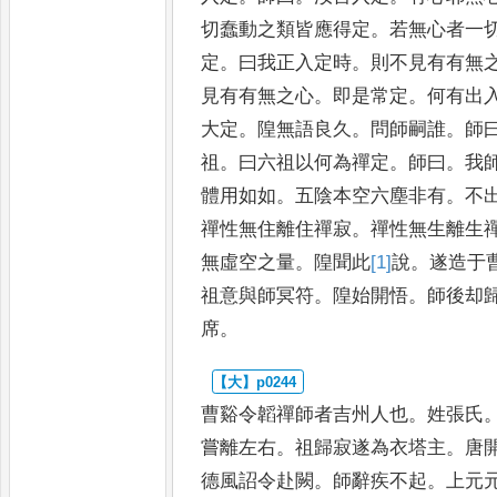
切蠢動之類
皆應得定
。
若無心者一
定
。
曰我正入定時
。
則不見有有無
見有有無之心
。
即是常定
。
何有出
大定
。
隍無語良久
。
問師嗣誰
。
師
祖
。
曰六祖以何為禪定
。
師曰
。
我
體用如如
。
五陰本空六
塵非有
。
不
禪性無住離住
禪寂
。
禪性無生離生
無虛
空之量
。
隍聞此
[1]
說
。
遂造于
祖意與師冥符
。
隍始開悟
。
師後却
席
。
曹谿令韜禪師者吉州人也
。
姓張氏
嘗離左右
。
祖歸寂遂為衣塔主
。
唐
德風詔令赴闕
。
師辭疾不
起
。
上元