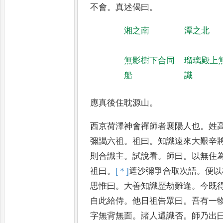
不會
。
真述偈曰
。
湘之南
潭之北
無影樹下合同
瑠璃殿上
船
識
應真後住耽源山
。
西京荷澤神會禪師者襄陽人也
。
姓
彌謁六祖
。
祖曰
。
知識遠來大艱辛
則合識主
。
試說看
。
師曰
。
以
無住
祖曰
。
[＊]
遮
沙彌爭合取
次語
。
便以
思惟曰
。
大善知識
歷劫難逢
。
今既
自此給侍
。
他
日祖告眾曰
。
吾有一
字
無背無面
。
諸人還識否
。
師乃出