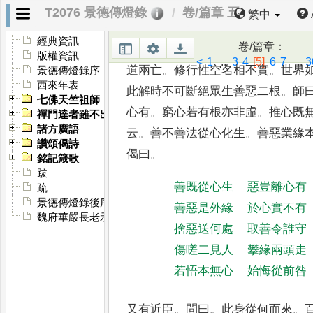
會道亦如此
到頭亦只寧
T2076 景德傳燈錄
卷/篇章 五
繁中
經典資訊
卷/篇章
：
又有達性禪師者
。
問曰
。
禪是至妙
版權資訊
<
1
...
3
4
[5]
6
7
...
3
道兩亡
。
修行性空名相不實
。
世界
景德傳燈錄序
西來年表
此解時不可斷絕眾生善惡
二根
。
師
七佛天竺祖師
心有
。
窮心若有根
亦非虛
。
推心既
禪門達者雖不出世有名於時者
諸方廣語
云
。
善不善法
從心化生
。
善惡業緣
讚頌偈詩
偈曰
。
銘記箴歌
跋
善既從心生
惡豈離心有
疏
景德傳燈錄後序
善惡是外緣
於心實不有
魏府華嚴長老示眾
捨惡送何處
取善令誰守
傷嗟二見人
攀緣兩頭走
若悟本無心
始悔從前咎
又有近臣
。
問曰
。
此身從何而來
。