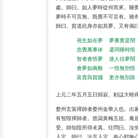
處
。
師曰
。
如人夢時從何而來
。
睡
夢時不可言無
。
既覺不可言有
。
雖
師曰
。
貧道此身亦如其夢
。
又有偈
視生如在夢
夢裏實是鬧
忽覺萬事休
還同睡時悟
智者會悟夢
迷人信夢鬧
會夢如兩般
一悟無別悟
富貴與貧賤
更亦無別路
上元二年五月五日歸寂
。
勅諡大曉
婺州玄策禪師者婺州金華人也
。
出
有智隍禪師者
。
曾謁黃梅五祖
。
庵
受
。
師知隍所得未真
。
往問
曰
。
汝
入定
。
師曰
。
汝言入
定
。
有心耶無