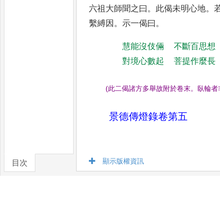
六祖大師聞之曰
。
此偈未明心地
。
繫縛因
。
示一偈曰
。
慧能沒伎倆
不斷百思想
對境心數起
菩提作麼長
(
此二偈諸方多舉故附於卷末
。
臥輪者
景德傳燈錄卷第五
顯示版權資訊
目次
卷/篇章