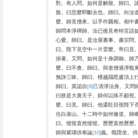
對
。
有人問
。
如
何是解脫
。
師曰
。
脫
。
曰恁
麼即斷去也
。
師曰
。
向汝
麼
。
師見僧來
。
以手作圓相
。
相中
師問本淨禪師
。
汝已後見奇特言語
心愛
。
師曰
。
是汝屋裏事
。
肅宗問
曰
。
陛下見空中一片雲麼
。
帝曰
見
掛著
。
又問
。
如何是十身調
御
。
師
麼
。
曰不會
。
師曰
。
與老
僧過淨瓶
無諍三昧
。
師曰
。
檀
越蹋毘盧頂上
師曰
。
莫認自
[9]
己
清淨法身
。
又問
曰朕是
大唐天子
。
師何以殊不顧視
麼
。
曰見
。
師曰
。
他還眨目視陛下
住白崖山
。
十二時中如何修道
。
師
曰
。
惺惺直然惺惺
。
歷歷直然歷歷
師與紫璘供奉論
[10]
義
。
既陞坐
。
供