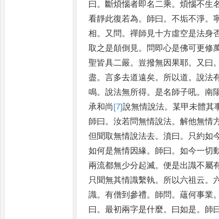
曰
。
斷煩惱者即名
二乘
。
煩惱不生
看靜此復
若為
。
師曰
。
不垢不淨
。
相
。
又
問
。
禪師見十方虛空是法身
取之是顛倒見
。
問即心是佛可更修
聖皆具二嚴
。
豈撥無因果耶
。
又曰
盡
。
言多去道遠矣
。
所以道
。
說
法
鳴
。
說法無所得
。
是名師
子吼
。
南
承和尚
[7]
說
無情說
法
。
某甲未體其
師曰
。
汝若問
無情說法
。
解他無情
但聞
取無情說法去
。
濆曰
。
只約如
如何是無情因緣
。
師曰
。
如今一切
兩流都無少分起滅
。
便是出識不
屬
只聞無其情識繫執
。
所以
六祖云
。
識
。
有僧到參禮
。
師
問
。
蘊何事業
曰
。
最初兩字是
什麼
。
曰如是
。
師