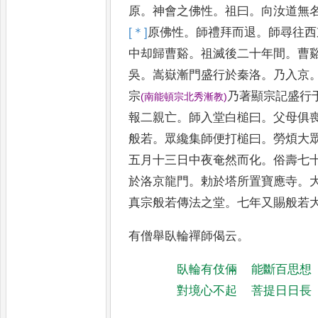
原
。
神會之佛性
。
祖曰
。
向汝道無
[＊]
原
佛性
。
師禮拜而退
。
師尋往西
中却歸曹谿
。
祖滅後二十年間
。
曹
吳
。
嵩嶽漸門盛行於秦
洛
。
乃入京
宗
乃著
顯宗記盛行
(
南能頓宗北秀漸教
)
報二親亡
。
師
入堂白槌曰
。
父母俱
般
若
。
眾纔集師便打槌曰
。
勞煩大
五月十三日中夜奄然而化
。
俗壽七
於洛京龍門
。
勅於塔所置寶應
寺
。
真宗般若傳法之堂
。
七年
又賜般若
有僧舉臥輪禪師偈云
。
臥輪有伎倆
能斷百思想
對境心不起
菩提日日長