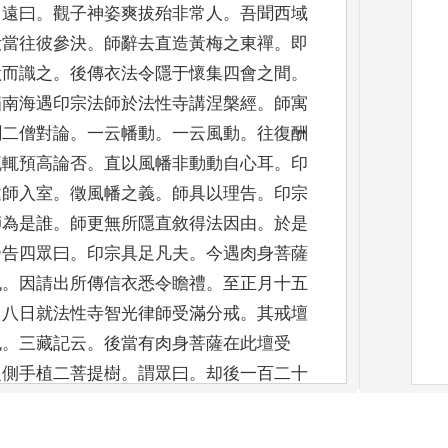
。
遠曰
。
觀子神姿爽拔殆
非常人
。
吾聞西域
汝當往彼參決
。
師辭去直造黃梅之東禪
。
即
默而識之
。
後傳
衣法令隱于懷集四會之間
。
屆南海遇印宗法師於法性寺
講涅槃經
。
師寓
聞
二僧對論
。
一云幡動
。
一云風動
。
往復酬
流輒預高論否
。
直以風
幡非動動自心耳
。
印
邀師入室
。
徵風幡之義
。
師具以理告
。
印
宗
師為是誰
。
師
更無所隱直敘得法因由
。
於是
乃告四眾曰
。
印宗具足凡夫
。
今遇肉身菩薩
也
。
因請出所傳信衣悉令瞻禮
。
至正月十五
月八日就法性寺
智光律師受滿分戒
。
其戒壇
也
。
三藏記云
。
後當有肉身菩
薩在此壇受
之側
手植二菩提樹
。
謂眾曰
。
却後一百二十
上乘度無量眾
。
師具
戒已
。
於此樹下開東山
日忽謂眾曰
。
吾不願此居要歸舊隱
。
時印宗