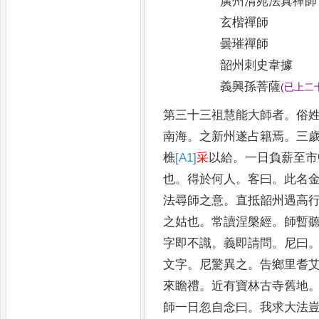
廣州清苑法真禪師
玄楷禪師
曇璀禪師
韶州刺史韋據
義興孫菩薩
(
已上二
第三十三祖慧能大師者
。
俗
南海
。
之新州遂
占籍焉
。
三
樵
[A1]
采
以給
。
一日負薪至市
也
。
得於何人
。
客曰
。
此名
法尋師之意
。
直抵韶州遇高
之姑
也
。
常讀涅槃經
。
師暫
字即不識
。
義即請問
。
尼
曰
文字
。
尼驚異之
。
告鄉里耆
來瞻禮
。
近有寶林
古寺舊地
師一日忽自念曰
。
我求大法