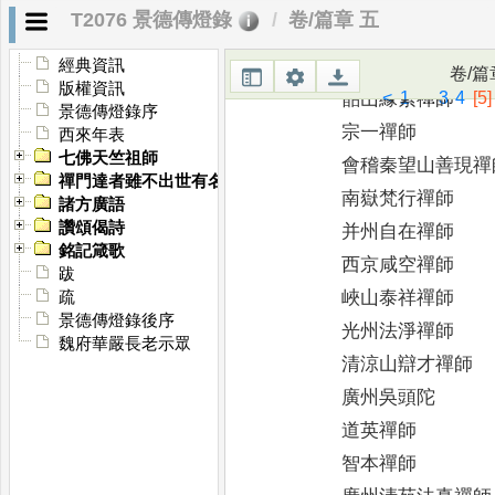
T2076 景德傳燈錄
卷/篇章 五
制空山道進禪師
善快禪師
經典資訊
卷/篇
版權資訊
<
1
...
3
4
[5]
韶山緣素禪師
景德傳燈錄序
宗一禪師
西來年表
七佛天竺祖師
會稽秦望山善現禪
禪門達者雖不出世有名於時者
南嶽梵行禪師
諸方廣語
讚頌偈詩
并州自在禪師
銘記箴歌
西京咸空禪師
跋
峽山泰祥禪師
疏
景德傳燈錄後序
光州法淨禪師
魏府華嚴長老示眾
清涼山辯才禪師
廣州吳頭陀
道英禪師
智本禪師