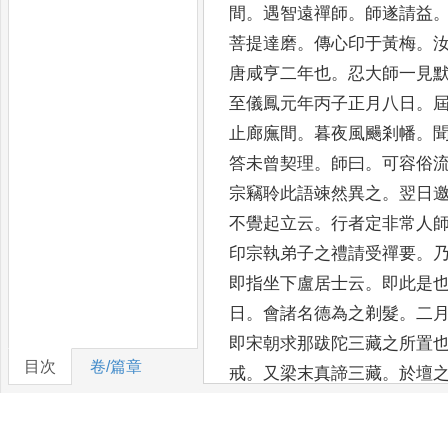
間
。
遇
智遠禪師
。
師遂請益
菩提達磨
。
傳心印于黃梅
。
唐咸亨二年也
。
忍大師一見
至儀鳳元年丙
子正月八日
。
止廊廡間
。
暮夜風颺剎幡
。
答未
曾契理
。
師曰
。
可容俗
宗竊聆此語竦然異之
。
翌日
不覺起立云
。
行者定非常人
印宗執弟子
之禮請受禪要
。
即指坐下盧居士云
。
即此是
日
。
會諸名德為之剃髮
。
二
即宋朝求那跋
陀三藏之所置
目次
卷/篇章
戒
。
又梁末真諦三藏
。
於壇
年有
大開士
。
於此樹下演無
法門宛如宿契
。
明年
二月八