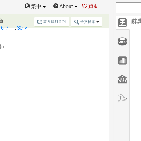
贊助
繁中
About
章
：
辭
參考資料查詢
全文檢索
6
7
...
30
>
師