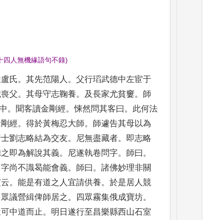
十四人無機緣語句不錄
)
姓盧氏
。
其先范
陽人
。
父行瑫武德中左宦于
歲喪父
。
其母守志鞠養
。
及長家尤
貧窶
。
師
中
。
聞客讀
金剛經
。
悚然問其客曰
。
此何法
金剛經
。
得於黃梅忍大師
。
師遽告
其母以為
行士
劉志略結為交友
。
尼無盡藏者
。
即志略
聽之即為解說其義
。
尼
遂執卷問字
。
師曰
。
。
字尚不識曷能會義
。
師曰
。
諸佛妙理非關
艾云
。
能是有道之
人宜請供養
。
於是居人競
。
眾議營緝俾師居之
。
四眾霧集俄
成寶坊
。
豈可中
道而止
。
明日遂行至昌樂縣西山石室