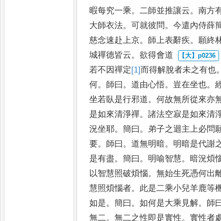
暇每究一乘
。
二師並推讓云
。
南方
大師衣法
。
可就彼問
。
今遣內侍薛
慈念速赴上京
。
師上表辭疾
。
願終
城禪德皆云
。
欲得會道
若不因禪定
[1]
而得
解脫者未
之有也
何
。
師曰
。
道由心悟
。
豈在坐也
。
坐若臥是行邪
道
。
何故無所從來亦
是如
來清淨禪
。
諸法空寂是如來清
況坐耶
。
簡曰
。
弟子之迴主上必問
要
。
師曰
。
道無明暗
。
明暗是代
謝
是有盡
。
簡曰
。
明喻智慧
。
暗況煩
以智慧照破煩惱
。
無始生死憑何出
慧照煩惱
者
。
此是二乘小兒羊鹿等
如
是
。
簡曰
。
如何是大乘見解
。
師
無二
。
無二之性即是實性
。
實性者