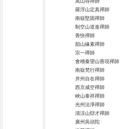
嵩山尋禪師
羅浮山定真禪師
南嶽堅固禪師
制空山道進禪師
善快禪師
韶山緣素禪師
宗一禪師
會稽秦望山善現禪師
南嶽梵行禪師
并州自在禪師
西京咸空禪師
峽山泰祥禪師
光州法淨禪師
清涼山辯才禪師
廣州吳頭陀