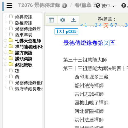
T2076 景德傳燈錄
卷/篇章 五
繁中
經典資訊
卷/篇章
：
版權資訊
<
1
...
3
4
[5]
6
7
...
3
景德傳燈錄序
西來年表
七佛天竺祖師
景德傳燈錄卷第
[2]
五
禪門達者雖不出世有名於時者
諸方廣語
讚頌偈詩
第三十三祖慧能大師
銘記箴歌
第三十三祖慧能大師法嗣四十
跋
西印度堀多三藏
疏
景德傳燈錄後序
韶州法海禪師
魏府華嚴長老示眾
吉州志誠禪師
匾檐山曉了禪師
河北智隍禪師
洪州法達禪師