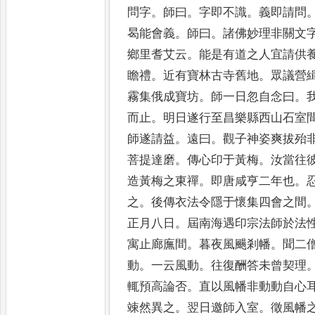
問字
。
師曰
。
字即不識
。
義即請問
曷能會義
。
師曰
。
諸佛妙理非關
文
鄉里耆艾云
。
能是有道之
人宜請供
瞻禮
。
近有寶林
古寺舊地
。
眾議營
霧集俄
成寶坊
。
師一日忽自念曰
。
而止
。
明日遂行至昌樂縣西山石室
師遂請益
。
遠曰
。
觀子神姿爽拔殆
菩提達磨
。
傳心印于黃梅
。
汝當往
造黃梅之東禪
。
即
唐咸亨二年也
。
之
。
後傳
衣法令隱于懷集四會之間
正月八日
。
屆南海遇印宗法師於法
寓止廊廡間
。
暮夜風颺剎幡
。
聞
二
動
。
一云風動
。
往復酬答未
曾契理
輒預高論否
。
直以風
幡非動動自心
竦然異之
。
翌日邀師入室
。
徵風幡