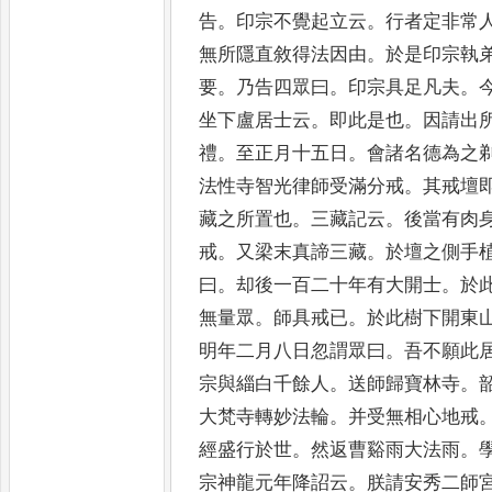
告
。
印
宗不覺起立云
。
行者定非常
無所隱直敘得法因由
。
於是印宗執
要
。
乃告四眾曰
。
印宗具足凡夫
。
坐下盧居士云
。
即此是
也
。
因請出
禮
。
至正月十五
日
。
會諸名德為之
法性寺
智光律師受滿分戒
。
其戒壇
藏之所置也
。
三藏記云
。
後當有肉
戒
。
又梁末真諦三藏
。
於壇之側
手
曰
。
却後一百二十年有
大開士
。
於
無量眾
。
師具
戒已
。
於此樹下開東
明年
二月八日忽謂眾曰
。
吾不願此
宗與緇白千餘人
。
送師歸寶林寺
。
大梵寺轉妙法輪
。
并受無相
心地戒
經盛行於世
。
然返
曹谿雨大法雨
。
宗神龍元
年降詔云
。
朕請安秀二師