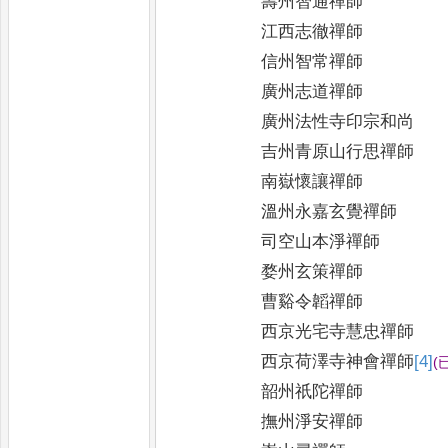
壽州智通禪師
江西志徹禪師
信州智常禪師
廣州志道禪師
廣州法性寺印宗和尚
吉州青原山行思禪師
南嶽懷讓禪師
溫州永嘉玄覺禪師
司空山本淨禪師
婺州玄策禪師
曹谿令韜禪師
西京光宅寺慧忠禪師
西京荷澤寺神會禪師
[4]
(
韶州祇陀禪師
撫州淨安禪師