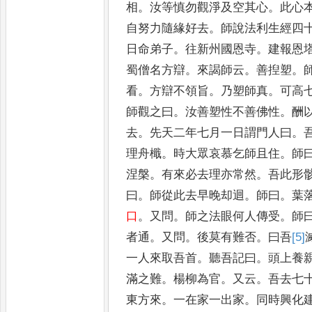
相
。
汝等慎勿觀淨及空其心
。
此心
自努力隨緣好去
。
師說法
利生經四
日命弟子
。
往新
州國恩寺
。
建報恩
蜀僧名
方辯
。
來謁師云
。
善揑塑
。
看
。
方辯不領旨
。
乃塑師真
。
可高
師觀之曰
。
汝善塑性不善佛性
。
酬
去
。
先天二年七月一日謂門人曰
。
理舟檝
。
時大眾哀慕乞師且
住
。
師
涅槃
。
有來必去理亦
常然
。
吾此形
曰
。
師從此去早
晚却迴
。
師曰
。
葉
口
。
又問
。
師之
法眼何人傳受
。
師
者通
。
又
問
。
後莫有難否
。
曰吾
[5]
一
人來取吾首
。
聽吾記曰
。
頭上養
滿之難
。
楊柳為官
。
又云
。
吾去七
東方來
。
一在家一出家
。
同時興化