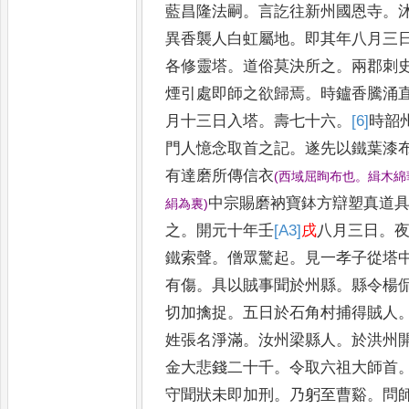
藍昌隆法嗣
。
言訖往新州國
恩寺
。
異香襲人白虹屬地
。
即其年八月三
各修靈塔
。
道俗莫決所之
。
兩郡刺
煙
引處即師之欲歸焉
。
時鑪香騰涌
月十三日入塔
。
壽七十六
。
[6]
時
韶
門人憶念取首之記
。
遂先以鐵
葉漆
有達磨所傳信衣
(
西域屈眴
布也
。
緝木綿
中宗賜磨衲寶鉢方辯塑真
道
絹為裏
)
之
。
開元十年壬
[A3]
戌
八月
三日
。
鐵索聲
。
僧眾驚起
。
見一孝子從塔
有傷
。
具以
賊事聞於州縣
。
縣令楊
切加擒捉
。
五日於石角村捕得賊人
姓張名淨滿
。
汝州梁縣人
。
於洪州
金大悲錢二十千
。
令取六祖
大師首
守聞狀未即加刑
。
乃
躬至曹谿
。
問