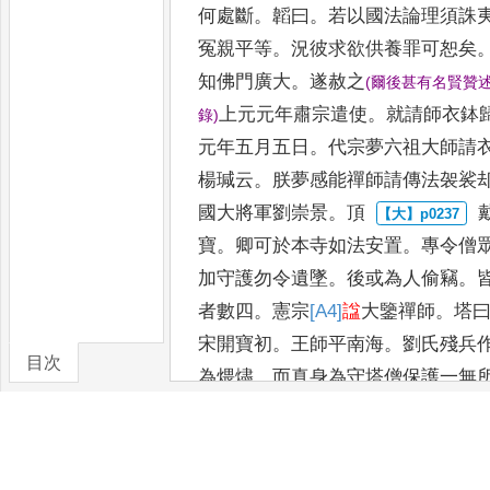
何處斷
。
韜曰
。
若以國法論理須誅
冤親
平等
。
況彼求欲供養罪可恕矣
知佛門廣大
。
遂赦之
(
爾後甚有名賢贊
上元
元年肅宗遣使
。
就請師衣鉢
錄
)
元年五月五日
。
代宗夢六祖大師請
楊瑊云
。
朕夢感能禪師請傳法
袈裟
國大將軍劉崇景
。
頂
寶
。
卿可於本寺如法安置
。
專令僧
加守護勿令遺墜
。
後或為人偷竊
。
者數四
。
憲
宗
[A4]
諡
大鑒禪師
。
塔
宋
開寶
初
。
王師平南海
。
劉氏殘兵
目次
為煨燼
。
而真身為守塔僧保護一無
卷/篇章
功未竟
。
會太宗即位留心禪門
。
頗
唐先天二年癸丑入滅
。
至
今景德元
九十二年矣
。
得
法者除印宗等三十