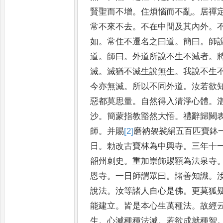
賢聖而不增
。
住煩惱而不亂
。
居禪
常不來不去
。
不在中間及
其內外
。
如
。
常住不遷名之
曰道
。
簡曰
。
師
道
。
師曰
。
外
道所說不生不滅者
。
滅
。
滅
猶不滅生說無生
。
我說不生
今亦無滅
。
所以不同外道
。
汝若欲
惡都莫思量
。
自然得入清淨心體
。
沙
。
簡蒙指教豁然大悟
。
禮
辭歸闕
師
。
并賜
[2]
磨
衲袈裟
絹五百匹寶鉢
日
。
勅改古
寶林為中興寺
。
三年十
韶
州刺史
。
重加崇飾賜額為法泉寺
恩寺
。
一日師謂眾曰
。
諸善知識
。
說法
。
汝等諸人自心是佛
。
更
莫狐
能
建立
。
皆是本心生萬
種法
。
故經
生
。
心滅種種法滅
。
若欲成就種智