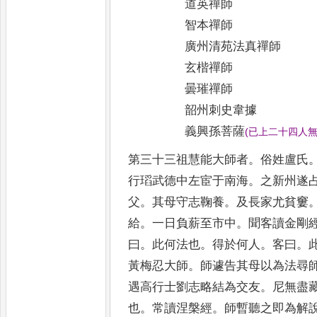
道英禪師
智本禪師
廣州清苑法真禪師
玄楷禪師
曇璀禪師
韶州刺史韋據
義興孫菩薩
(
已上二十四人
第三十三祖慧能大師者
。
俗姓盧氏
行瑫武德中左宦于南海
。
之新州遂
父
。
其母守志鞠養
。
及長家尤
貧窶
給
。
一日負薪至市中
。
聞客讀
金剛
曰
。
此何法也
。
得於何人
。
客曰
。
黃梅忍大師
。
師遽告
其母以為法尋
遇高行士
劉志略結為交友
。
尼無盡
也
。
常讀涅槃經
。
師暫聽之即為解