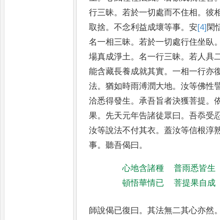
行三昧
。
若
於一切處而不住相
。
彼
取捨
。
不念利益成壞等事
。
安
[4]
閑
名一相三昧
。
若於一切處行住坐臥
場真成淨土
。
名一行三昧
。
若
人具
能含藏長養成就其
實
。
一相一行亦
法
。
猶如時雨
溥潤大地
。
汝等佛性
洽悉
得發生
。
承吾旨者決獲菩提
。
果
。
先天元年告諸徒眾曰
。
吾忝受
汝等說法不付其衣
。
蓋汝等信根
淳
事
。
聽吾偈曰
。
心地含諸種
普雨悉皆生
頓悟華情已
菩提果自成
師說偈已復曰
。
其法無二其心亦然