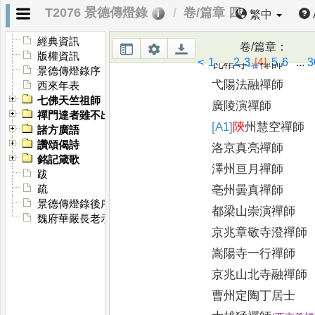
南嶽日照禪師
T2076 景德傳燈錄
卷/篇章 四
繁中
洛京同德寺幹禪師
蘇州真亮禪師
經典資訊
卷/篇章
：
版權資訊
<
1
...
2
3
[4]
5
6
...
3
瓦棺寺
璿
禪師
景德傳燈錄序
弋陽法融禪師
西來年表
七佛天竺祖師
廣陵演禪師
禪門達者雖不出世有名於時者
[A1]
陝
州慧空禪師
諸方廣語
讚頌偈詩
洛京真亮禪師
銘記箴歌
澤州亘月禪師
跋
亳州曇真禪師
疏
景德傳燈錄後序
都梁山崇演禪師
魏府華嚴長老示眾
京兆章敬寺澄禪師
嵩陽寺一行禪師
京兆山北寺融禪師
曹州定陶丁居士