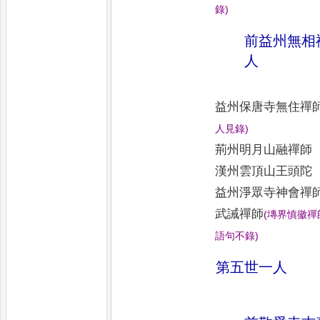
錄
)
前益州無相
人
益州保唐寺無住禪
人見錄
)
荊州明月山融禪師
漢州雲頂山王頭陀
益州淨眾寺神會禪
武誡禪師
(
塼界慎徽禪
語句不錄
)
第五世一人