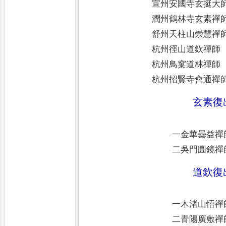
宣州安國寺玄挺大
潤州鶴林寺玄素禪
舒州天柱山崇慧禪
杭州徑山道欽禪師
杭州鳥窠道林禪師
杭州招賢寺會通禪
玄素復
一金華曇益禪
二吳門圓鏡禪
道欽復
一木渚山悟禪
二青陽廣敷禪