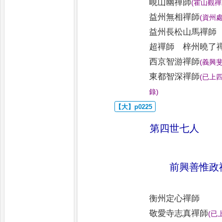
峴山幽禪師
(
霍山觀禪
益州無相禪師
(
資州
益州長松山馬禪師
超禪師 梓州曉了
西京智游禪師
(
義興
東都智深禪師
(
已上
錄
)
第四世七人
前興善惟政
衡州定心禪師
敬愛寺志真禪師
(
已