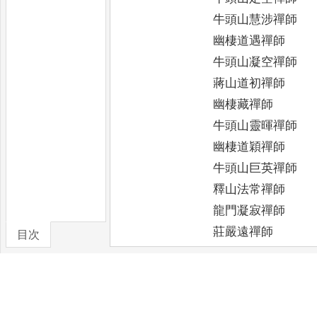
牛頭山慧涉禪師
幽棲道遇禪師
牛頭山凝空禪師
蔣山道初禪師
幽棲藏禪師
牛頭山靈暉禪師
幽棲道穎禪師
牛頭山巨英禪師
釋山法常禪師
龍門凝寂禪師
莊嚴遠禪師
目次
襄州道堅禪師
卷/篇章
尼明悟
居士殷淨已