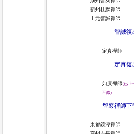
湖州智爽禪師
新州杜默禪師
上元智誠禪師
智誠復
定真禪師
定真復
如度禪師
(
已上
不錄
)
智巖禪師下
東都鏡潭禪師
襄州志長禪師