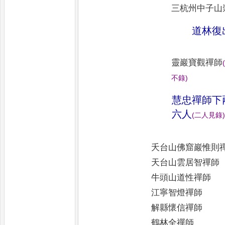
三杭州中子山
道林復
靈巖寶觀禪師
不錄
)
慧忠禪師下
六人
(
二人見錄
)
夭台山佛窟巖惟則
天台山雲居智禪師
牛頭山道性禪師
江寧智燈禪師
解縣懷信禪師
鶴林全禪師