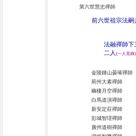
第六世慧忠禪師
前六世祖宗法嗣
法融禪師下
二人
(
一人見錄
)
金陵鍾山曇璀禪師
荊州大素禪師
幽棲月空禪師
白馬道演禪師
新安定莊禪師
彭城智瑳禪師
廣州道樹禪師