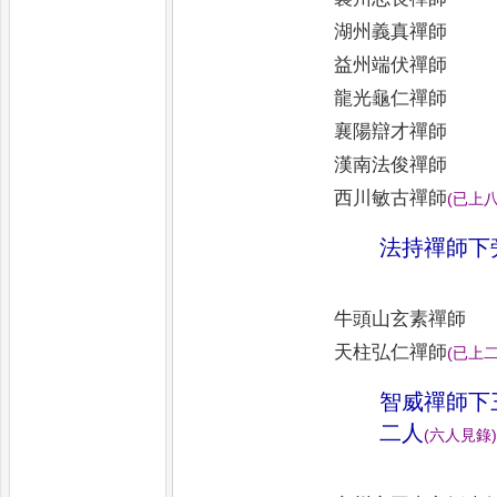
湖州義真禪師
益州端伏禪師
龍光龜仁禪師
襄陽辯才禪師
漢南法俊禪師
西川敏古禪師
(
已上
法持禪師下
牛頭山玄素禪師
天柱弘仁禪師
(
已上
智威禪師下
二人
(
六人見錄
)