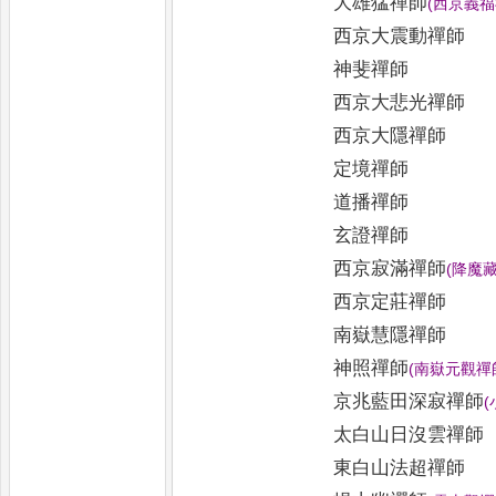
大雄猛禪師
(
西京義福
西京大震動禪師
神斐禪師
西京大悲光禪師
西京大隱禪師
定境禪師
道播禪師
玄證禪師
西京寂滿禪師
(
降魔
西京定莊禪師
南嶽慧隱禪師
神照禪師
(
南嶽元觀禪
京兆藍田深寂禪師
(
太白山日沒雲禪師
東白山法超禪師