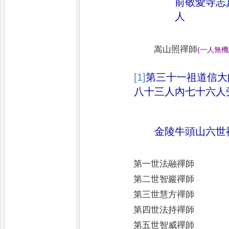
前敬愛寺志
人
嵩山照禪師
(
一人無機
[1]
第三十一祖道信大
八十
三人內七十六人
金陵牛頭山六世
第一世法融禪師
第二世智巖禪師
第三世慧方禪師
第四世法持禪師
第五世智威禪師