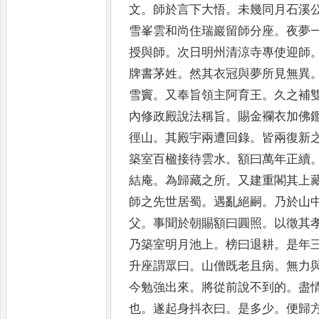
文
。
師於言下大悟
。
未幾同月石溪
雪峯雲和尚住瑞巖留師分座
。
夜
夢
授與師
。
次日明州清
涼寺專使迎師
牌書茅姓
。
然其衣冠與夢所見無異
雪竇
。
又奉旨領主阿育王
。
久之補
內修政殿說法稱旨
。
賜金襴
衣加佛
徑山
。
其殿宇兩
遭回錄
。
皆兩復新
築室
百楹接待雲水
。
額曰萬年正續
結庵
。
為歸藏之所
。
又建重閣其上
師之先世居蜀
。
遇亂絕
嗣
。
乃於山
父
。
事聞於
朝賜額曰圓照
。
以徵其
乃築室明月池上
。
榜曰退耕
。
是年
升座謂眾曰
。
山僧既老且病
。
無力
今勉強出來
。
將從前說
不到的
。
盡
也
。
遂起身抖
衣曰
。
是多少
。
便歸