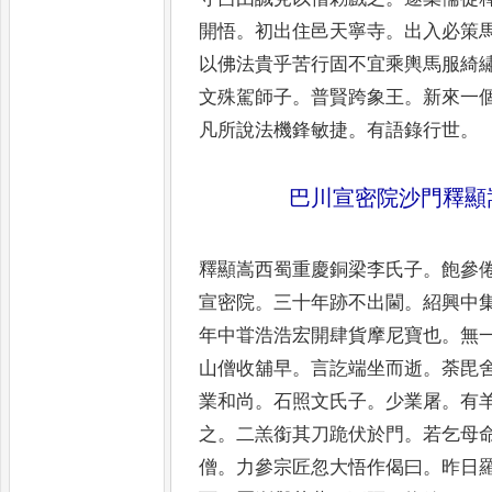
開悟
。
初出住邑天
寧寺
。
出入必策
以佛法
貴乎苦行固不宜乘輿馬服綺
文殊駕師子
。
普賢跨象王
。
新來一
凡所說法機鋒敏捷
。
有語
錄行世
。
巴川宣密院沙門釋顯
釋顯嵩西蜀重慶銅梁李氏子
。
飽參
宣密院
。
三十年跡不出閫
。
紹
興中
年中甞浩浩宏開肆
貨摩尼寶也
。
無
山僧收舖
早
。
言訖端坐而逝
。
荼毘
業和尚
。
石照文氏子
。
少業屠
。
有
之
。
二羔銜其刀跪伏於門
。
若乞
母
僧
。
力參宗匠忽大悟
作偈曰
。
昨日