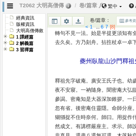
T2062 大明高僧傳
卷/篇章 八
喚作一句子擔枷帶鎖
。
不
喚作一句
繁中
俱透脫
。
得了淨
倮倮赤洒洒
。
不可
經典資訊
卷/篇章
：
參考
盡
。
所以雲門大師道
。
盡乾坤大地
版權資訊
<
1
...
6
7
[8]
大明高僧傳敘
轉句不見一法
。
始是半提更須知有
1 譯經篇
去久矣
。
方乃刻舟
。
拈拄杖
卓一卓
2 解義篇
3 習禪篇
夔州臥龍山沙門釋祖
釋祖先字破庵
。
廣安王氏子也
。
幼
夜不安寢
。
一衲隨身
。
聞密庵大弘
參謁
。
密庵知是大器深
加錐拶
。
一
忽有省
。
後密
庵住靈隱
。
命師分座
猢猻
捉不住時奈何
。
師曰
。
用捉作
然成文
。
有講楞嚴座主
。
求示
。
師
非真見
。
還盡八還無可
還
。
木落秋