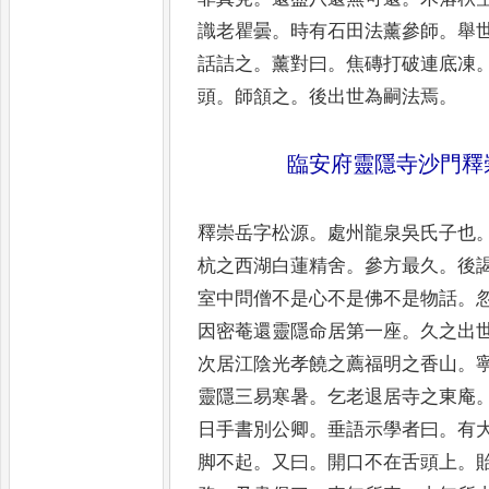
識老瞿曇
。
時
有石田法薰參師
。
舉
話詰之
。
薰對曰
。
焦磚打破連底凍
頭
。
師頷之
。
後出世為嗣法焉
。
臨安府靈隱寺沙門釋
釋崇岳字松源
。
處州龍泉吳氏子也
杭之西湖白蓮精舍
。
參方最久
。
後
室中問僧不是心不是佛
不是物話
。
因密菴還靈
隱命居第一座
。
久之出
次居江陰光孝饒之薦福明之香山
。
靈隱三易寒暑
。
乞老退居寺
之東庵
日手書別公卿
。
垂
語示學者曰
。
有
脚不
起
。
又曰
。
開口不在舌頭上
。