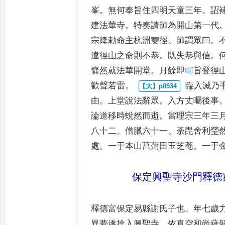
峯
。
無何奉旨住四明天
童三年
。
詔
建法華寺
。
特
奏請師為開山第一代
宗
降勅命主杭洲雙徑
。
師謂眾曰
。
違徑山之命則不恭
。
既失恭與信
。
慵然就法華開堂
。
月餘
即
啣
旨登徑
歡聲若雷
。
臨入滅乃
由
。
上堂說法
辭眾
。
入方丈囑後事
論道移時蛻然而逝
。
當理宗三年三
八十二
。
僧臘六十一
。
荼毘舍利
瑩
處
。
一于本山菖蒲田玉
芝菴
。
一于
保定興聖寺沙門釋德
釋德富保定易縣謝氏子也
。
年七歲
異夢遂捨入興聖寺
。
依真空和
尚薙