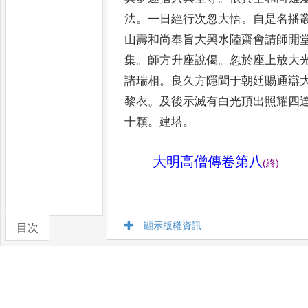
法
。
一日經行次忽
大悟
。
自是名播
山壽和
尚奉旨大興水陸齋會請師開
集
。
師方升座說偈
。
忽於座上放大
諸瑞相
。
良久方隱聞于朝
廷賜通辯
黎衣
。
及後示
滅有白光頂出照耀四
十顆
。
建塔
。
大明高僧傳卷第八
(
終
)
顯示版權資訊
目次
卷/篇章