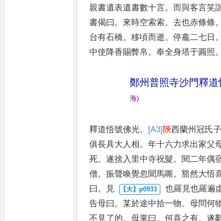
親書
遺表遺書數十言
。
而與客言笑
書偈曰
。
來時空索索
。
去也赤條條
台有石橋
。
移頃而逝
。
停龕二
七日
中使降香賜弊帛
。
奉
全身塔于圓照
鄭州普照寺沙門釋道
海
)
釋道悟號佛光
。
[A3]
陝
西蘭州冠氏
俱長具大人相
。
年十六力求出家父
死
。
遂捨入里中寺祝髮
。
閱
二年偶
僧
。
振聲喚覺
忽聞馬嘶
。
豁然大悟
曰
。
見
也羅見也羅遍
告母曰
。
某
於途中拾一物
。
母問何
不
見了的
。
母掌曰
。
何喜之有
。
遂