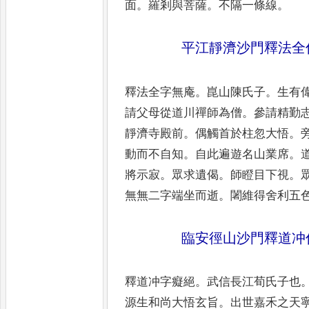
面
。
羅剎與
菩薩
。
不隔一條線
。
平江靜濟沙門釋法全
釋法全字無庵
。
崑山陳氏子
。
生有
請父母從道川禪師為僧
。
參請精
勤
靜濟寺殿前
。
偶觸首
於柱忽大悟
。
動而不
自知
。
自此遍遊名山業席
。
將示寂
。
眾求遺偈
。
師瞪目下視
。
無無二字端坐而逝
。
闍維得舍
利五
臨安徑山沙門釋道冲
釋道冲字癡絕
。
武信長江荀氏子也
源生和尚大悟玄旨
。
出世嘉禾之
天