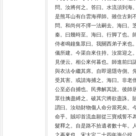
問
。
汝將何之
。
答曰
。
水流須到海
是熊耳山有白雲海禪師
。
雖住古
剎
問
。
和尚何不擇一法嗣
去
。
海曰
。
秦
。
曰幾時至
。
海
曰
。
行脚了也
。
侍者鳴鐘
集眾曰
。
我關西弟子來也
儀所建
。
今渠自來住持
。
汝當迎之
見便云
。
相公來何暮也
。
師進前曰
與衣法令繼其席
。
自即退隱
寺側
。
受其害
。
或請海
捕之
。
海曰
。
非老
公至必
自捕也
。
民弗解其說
。
後師
眾往擒盡縛之
。
破其穴將欲盡誅
。
謂曰
。
汝劫財物傷人命分當
死矣
。
命乎
。
賊叩首流
血願從三寶戒誓不
髮
釋之
。
自是路不拾遺者數十年
。
之再來也
。
宋大定二十四年海公
歿