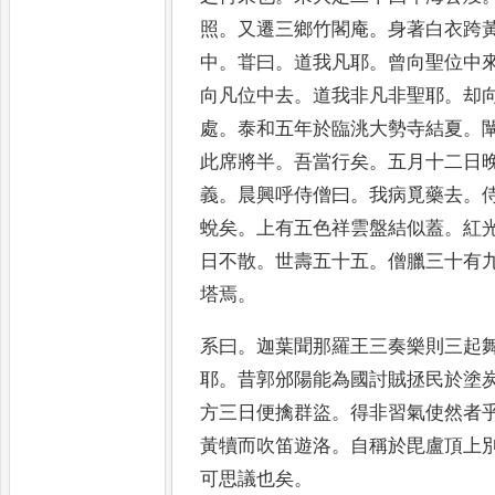
照
。
又遷三鄉竹閣庵
。
身著白衣跨
中
。
甞
曰
。
道我凡耶
。
曾向聖位中
向凡位中去
。
道我非凡非聖耶
。
却
處
。
泰和五年於臨洮大勢
寺結夏
。
此席將半
。
吾當
行矣
。
五月十二日
義
。
晨興呼侍僧曰
。
我病覓藥去
。
蛻矣
。
上有五色祥雲盤結似蓋
。
紅
日不散
。
世壽五十五
。
僧
臘三十有
塔焉
。
系曰
。
迦葉聞那羅王三奏樂則三起
耶
。
昔郭邠陽能為國討賊拯民
於塗
方三日便擒群盜
。
得非習氣使然者
黃
犢而吹笛遊洛
。
自稱於毘盧頂上
可思議也矣
。