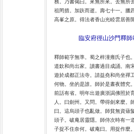
務
。
乃書偈曰
。
來無所來
。
去無所
祖罔措
。
加趺而逝
。
壽七十一
。
臘
高峯之原
。
得法者香山
光睦雲居善
臨安府徑山沙門釋師
釋師範字無準
。
蜀之梓潼雍氏子也
道欽和尚出家
。
讀書過目成誦
。
南
遊於成都正法寺
。
請
益堯和尚坐禪
何物
。
坐的是
誰
。
師於是晝夜體究
前話
有省
。
明年出遊廣浙謁佛照於
人
。
曰劍州
。
又問
。
帶得劍來麼
。
曰
。
這烏頭子也亂做
。
師貧無資薙
頭子
。
破庵居靈隱
。
師侍
次時有一
子捉不住奈
何
。
破庵曰
。
用捉作麼