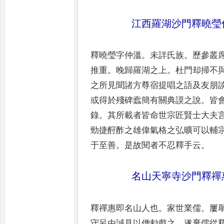
江西羅湖沙門釋曉瑩
釋曉瑩字仲溫
。
未詳氏族
。
歷參叢
推重
。
晚歸羅湖之上
。
杜門却掃
不
之所見聞諸方尊宿
提唱之語及友朋
或得
於殘碑蠧簡有關典謨之說
。
皆
錄
。
其所載者皆命世宗匠賢士大
夫
勁捷酧酢之雄偉氣格
之弘曠可以輔
于至
善
。
是故閱者不忍釋手云
。
名山天寧寺沙門釋禪
釋禪惠即名山人也
。
家世業儒
。
屢
守呂由誠見以僧勅戲之
。
遂棄
儒從