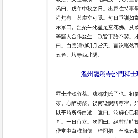
偈曰
。
戊午
中秋之日
。
出家住持事
尚無
有
。
甚虛空可覓
。
每日垂訓如
示眾曰
。
涅槃生死盡是空花佛
。
及
等諸人合作麼生
。
眾皆下語
不契
。
曰
。
白雲湧地明月
當天
。
言訖囅然
五色
。
塔
寺西北隅
。
溫州龍翔寺沙門釋士
釋士珪號竹菴
。
成都史氏子也
。
初
家
。
心醉楞嚴
。
後南遊謁諸尊宿
。
以平時所得白遠
。
遠曰
。
汝解心已
耳
。
一日侍立
。
次問曰
。
絕對待時
僧堂中
白椎相似
。
珪罔措
。
至晚遠