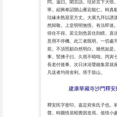
問
。
遠曰
。
閑言語
。
珪於言下大悟
寧
。
紹興奉詔開山雁宕能仁
。
時
真
珪緣未熟迎至方丈
。
大展九拜以誘
然歸敬
。
上堂明明無悟
。
有法即迷
得住不得
。
若立則危若住則瞎
。
直
意用不停機
。
此三者既明
。
一切處
前
。
不須照顧自
然明白
。
雖然如是
事
。
竪
拂子曰
。
久雨不晴咄
。
丙寅
長老付後事
。
次日沐浴聲鐘集眾就
凡送者均得舍利
。
塔于
鼓山
。
建康華藏寺沙門釋安
釋安民字密印
。
嘉定府朱氏子也
。
聲
。
時圓悟居昭覺因造焉
。
值悟
小