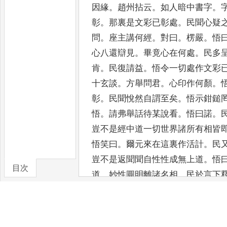
因緣
。
趙州拈云
。
如
人暗中書字
。
彰
。
那裏是文
彩已彰處
。
民聞心疑
問
。
座
主講何經
。
對曰
。
楞嚴
。
悟
心八還辯見
。
畢竟心在何處
。
民多
肯
。
民復請益
。
悟令一切處作文彩
十玄談
。
方舉問君
。
心印
作何顏
。
彰
。
民聞悅然自
謂至矣
。
悟示鉗鎚
悟
。
請弗
舉話待某說看
。
悟曰諾
。
豈不是經中道一切世界諸所有相皆
悟笑曰
。
爾元來在這裏作
活計
。
民
豈不是返聞聞
自性性成無上道
。
悟
目次
道
。
妙性圓明離諸名相
。
民於言下
卷/篇章
圓悟
。
因悟出蜀居夾山
。
民從行
。
未掛因緣
。
民聞未領遂求
決悟曰
。
話
。
悟曰
。
庭前柏
子
。
民即洞明謂