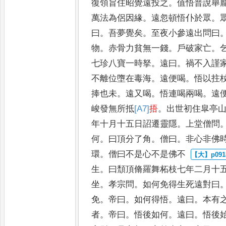
復領旨住昭覺遠投之
。
值悟普說舉
萬法為
侶因緣
。
遠忽頓悟仆於眾
。
曰
。
吾夢覺矣
。
至夜小參遠出問曰
物
。
赤骨力貧無一錢
。
戶破家亡
。
七珍八寶一時拏
。
遠曰
。
禍不入
謹
不離位墮在毒海
。
遠便
喝
。
悟以拄
捧也未
。
遠
又喝
。
悟連喝兩喝
。
遠
峻發
無所抵
[A7]
捂
。
出世初住皐亭
年十月十五日詔遷靈隱
。
上堂僧問
何
。
曰頂分了角
。
僧曰
。
非心非佛
環
。
僧曰不是心不是佛不
生
。
曰頹頂脩羅舞柘枝七年二
月十
坐
。
孝宗問
。
如何
免得生死遠對曰
免
。
帝曰
。
如何得悟
。
遠曰
。
本有
者
。
帝曰
。
悟後如何
。
遠曰
。
悟後