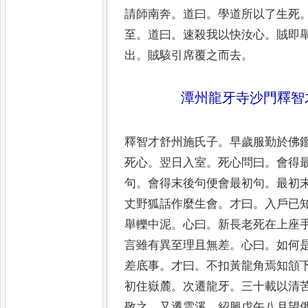
請師南奔
。
道曰
。
學道所以了生死
至
。
道曰
。
速殺我以快汝心
。
賊即
出
。
賊駭引席覆之而去
。
潭州龍牙寺沙門釋智
釋智才舒州施氏子
。
早歲服勤於佛
死心
。
翌日入室
。
死心問曰
。
會
得
句
。
會得末後句便會
最初句
。
最初
丈野狐話作
麼生會
。
才曰
。
入戶已
舉
轢中泥
。
心曰
。
新長老死在上座
言雖有異至理且無差
。
心曰
。
如何
差底事
。
才曰
。
不扣黃龍角焉知頷
初住嶽麓
。
次遷龍牙
。
三十載以
清
敬之
。
又遷雲溪
。
紹興
戊午八月望