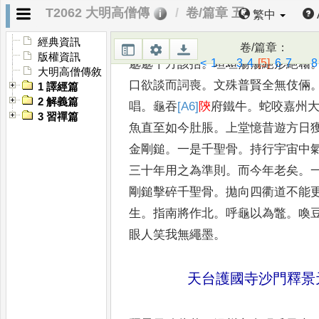
T2062 大明高僧傳
卷/篇章 五
繁中
象森羅
。
曰如何
是理事無礙法界
。
曰如何是
事事無礙法界
。
師曰
。
上
經典資訊
卷/篇章
：
版權資訊
<
1
...
3
4
[5]
6
7
...
8
邈
邈十方該括
。
坦坦蕩蕩絕形絕相
大明高僧傳敘
口欲談而詞喪
。
文殊普賢全無伎
倆
1 譯經篇
2 解義篇
唱
。
龜吞
[A6]
陝
府鐵牛
。
蛇
咬嘉州
3 習禪篇
魚直至如今肚
脹
。
上堂憶昔遊方日
金剛
鎚
。
一是千聖骨
。
持行宇宙中
三十年用之為準則
。
而今年老矣
。
剛鎚擊碎千聖骨
。
拋向
四衢道不能
生
。
指南將
作北
。
呼龜以為鼈
。
喚
眼人笑我無繩墨
。
天台護國寺沙門釋景