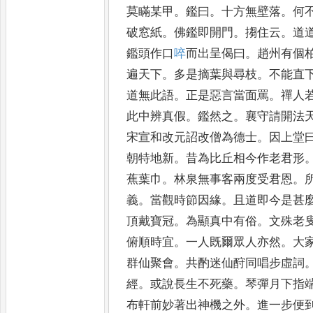
莫瞞某甲
。
鑑曰
。
十方無壁
落
。
何
破窓紙
。
佛鑑即開
門
。
搊住云
。
道
鑑頭作
口
啐
而出呈偈曰
。
趙州有個
遍天下
。
多是摘葉與尋枝
。
不能直
道無此語
。
正是惡言當面罵
。
禪人
此中辨真假
。
鑑然
之
。
襄守請開法
宋宣和
改元詔改僧為德士
。
因上堂
朝特地新
。
昔為比丘相今作老君形
蕉葉巾
。
林泉無事客兩度
受君恩
。
義
。
當觀時節因
緣
。
且道即今是甚
頂戴寶
冠
。
為顯真中有俗
。
文殊老
俯順時宜
。
一人既爾眾人亦然
。
大
群仙聚會
。
共酌迷仙酧同唱
步虛詞
經
。
或說長生不死
藥
。
琴彈月下指
布軒前
妙著出神機之外
。
進一步便