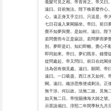
毫髮可見之相
。
帝首肯之
。
帝又
曰
遠曰
。
目前無法
。
陛下喚
甚麼作心
心
。
遠正身叉手立
曰
。
只這是
。
帝
七日召遠
入東閣賜坐
。
帝曰
。
前日
覺不知夢與覺
。
是如何
。
遠曰
。
陛
若問覺而今正是寐語
。
若問夢而
夢
別
。
夢即是幻
。
知幻即離
。
覺心不
即同如來
。
帝曰
。
夢幻既非
。
鐘聲
從問處起
。
帝又問曰
。
前日在此閣
法為侶有個見處
。
遠曰
。
願聞
。
帝
遠曰
。
一口吸盡
。
西江水又如何
。
闕
。
遠曰
。
纔涉思惟便成剩法
。
正
無干涉
。
何以故
。
法無
二故
。
見無
如天無二日
。
帝悅賜佛海大師之號
示
眾說偈曰
。
淳熙二年閏季秋九月