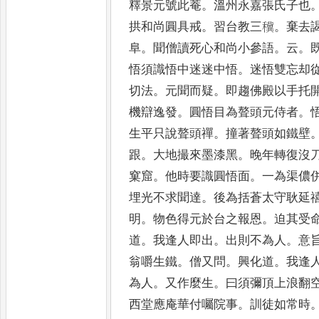
釋景元號此菴
。
溫州永嘉張氏子也
拱和尚圓具戒
。
習台教三䆊
。
棄
去
阜
。
聞僧讀死心和尚
小參語
。
云
。
悟須識悟中
迷迷中悟
。
迷悟雙忘却
切法
。
元聞而疑
。
即趨佛殿以手托
機辯逸發
。
圓悟目為聱頭元侍
者
。
生平只說聱頭禪
。
撞
著聱頭如鐵壁
跟
。
大地撮
來墨漆黑
。
晚年轉復沒
窠窟
。
他時要識圓悟面
。
一為渠儂
埋光不求聞達
。
後為括蒼太守
耿延
明
。
物色得元於
台之報恩
。
迫其受
道
。
我逢人
即出
。
出則不為人
。
意
翁
嚼生鐵
。
僧又問
。
興化道
。
我逢
為人
。
又作麼生
。
曰須彌頂上浪翻
西堂應庵華付囑院事
。
訓徒
如常時