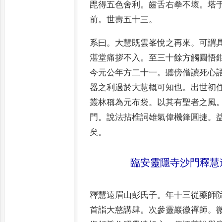
毘得五色舍利
。
齒
舌右拳不壞
。
塔
前
。
世壽五
十三
。
系曰
。
大慧既雲峯悅之再來
。
可謂
湛堂痛拶不入
。
至三十餘方觸
圓悟
今元公年方二十一
。
聽傍僧讀死心
器之利過
於大慧概可知也
。
出世初
叢林稱為元布袋
。
以其有聖者之風
門
。
說法拈椎詞雄氣偉機鋒
圓捷
。
矣
。
臨安靈隱寺沙門釋慧
釋慧遠眉山彭氏子
。
年十三從藥師
首詣大慈講肆
。
次參靈巖徽禪師
。