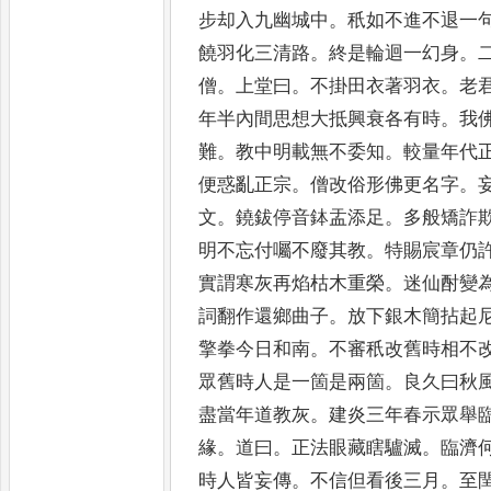
步却入九幽城中
。
秖如不進不退一
饒羽化三清路
。
終是輪
迴一幻身
。
僧
。
上堂曰
。
不
掛田衣著羽衣
。
老
年半
內間思想大抵興衰各有時
。
我
難
。
教中明載無不委知
。
較量年代
便惑亂正宗
。
僧改俗形
佛更名字
。
文
。
鐃鈸停音
鉢盂添足
。
多般矯詐
明
不忘付囑不廢其教
。
特賜宸章仍
實謂寒灰再焰枯木重榮
。
迷仙
酎變
詞翻作還鄉曲子
。
放
下銀木簡拈起
擎拳今日
和南
。
不審秖改舊時相不
眾舊時人是一箇是兩箇
。
良久曰秋
盡當年道教灰
。
建炎三年春示
眾舉
緣
。
道曰
。
正法眼
藏瞎驢滅
。
臨濟
時人皆妄
傳
。
不信但看後三月
。
至