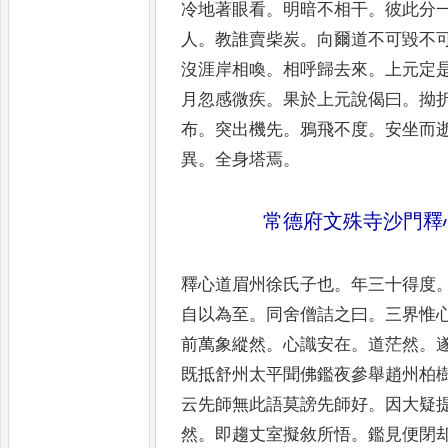
冷地著眼看
。
明暗不相干
。
彼此分
人
。
教誰賣柴炭
。
向爾道不
可毀不
沒涯岸相喚
。
相
呼歸去來
。
上元定
月忽感
微疾
。
果於上元說偈曰
。
拗
布
。
突出機先
。
鴉飛不度
。
安坐而
異
。
全身塔焉
。
常德府文殊寺沙門釋
釋心道眉州徐氏子也
。
年三十得度
自以為至
。
同舍僧詰之曰
。
三界惟
前萬象縱然
。
心識安在
。
道
茫然
。
既抵舒州太平聞
佛鑑夜參舉趙州柏
云先
師無此語莫謗先師好
。
因大疑
然
。
即趨丈室擬敘所悟
。
鑑見便閉