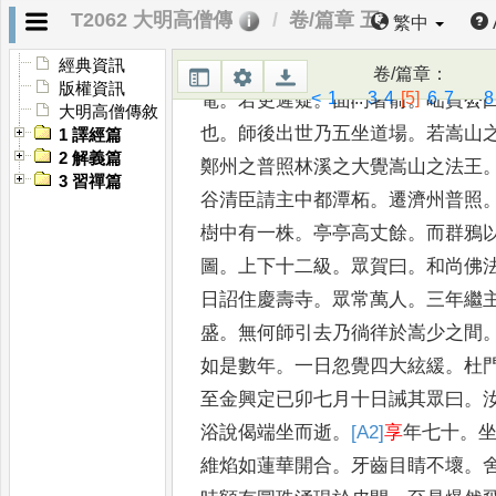
曰
。
兒時已念得
。
寶公笑曰
。
我只
T2062 大明高僧傳
卷/篇章 五
繁中
禪
。
但再參去
。
自有得力處
。
一日
聞打板聲霍然證入
。
遂呈
偈曰
。
日
經典資訊
卷/篇章
：
版權資訊
<
1
...
3
4
[5]
6
7
...
8
電
。
若更遲疑
。
面門
著箭
。
咄寶公
大明高僧傳敘
也
。
師後出世
乃五坐道場
。
若嵩山
1 譯經篇
2 解義篇
鄭
州之普照林溪之大覺嵩山之法王
3 習禪篇
谷清臣請主中都潭柘
。
遷濟州普
照
樹中有一株
。
亭亭高丈
餘
。
而群鴉
圖
。
上下十二
級
。
眾賀曰
。
和尚佛
日詔
住慶壽寺
。
眾常萬人
。
三年繼
盛
。
無何師引去乃徜徉於嵩少之間
如是數年
。
一日忽覺四大絃緩
。
杜
至金興定已卯七月十
日誡其眾曰
。
浴說偈端
坐而逝
。
[A2]
享
年七十
。
維焰如
蓮華開合
。
牙齒目睛不壞
。