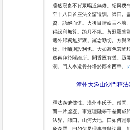
凜然寢
食不背眾唱道無倦
。
紹興庚
至十八日首座法全請遺訓
。
師曰
。
資
。
語絕而逝
。
火後目睛齒舌
不壞
得設利無算
。
踰月
不絕
。
黃冠羅肇
適外歸獨
無所獲
。
羅念勤切
。
方與
物
。
吐哺則設利也
。
大如菽色若琥
遂再拜於闍維所
。
聞香匧有聲
。
亟
潤
。
門人奉遺骨分塔
於鄮峯西華
。
[
潭州大溈山沙門釋法
釋法泰號佛性
。
漢州李氏子
。
僧問
而一片虛凝
。
事逐理融等千差
而咸
法界
。
師曰
。
山河大
地
。
曰如何是
象森羅
。
曰如何
是理事無礙法界
。