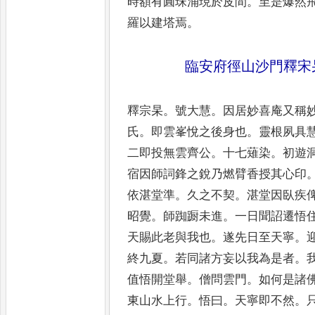
時額有圓珠涌現於皮間
。
至是爆然
羅以建塔焉
。
臨安府徑山沙門釋宋
釋宗杲
。
號大慧
。
因居妙喜庵又稱
氏
。
即雲峯悅之後身也
。
靈根夙具
二即投無雲齊公
。
十七薙染
。
初遊
宿因師詞鋒之銳乃
燃臂香授其心印
依湛堂
準
。
久之不契
。
湛堂因臥疾
昭覺
。
師踟蹰未進
。
一日聞詔遷悟
天賜此老與我也
。
遂先日至
天寧
。
終九夏
。
若同諸方
妄以我為是者
。
值悟開
堂舉
。
僧問雲門
。
如何是諸
東山水上行
。
悟曰
。
天寧即不然
。