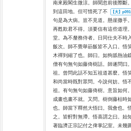
南來殿閣生微涼
。
師聞忽前後際斷
到這田地
。
但可惜死了不
句是為大病
。
豈不見道
。
懸
崖撒手
再甦欺君不得
。
須
要信有這些道理
堂
。
為
不釐務侍者
。
日同仕夫不時
飯次
。
師不覺舉筯飯皆不入口
。
悟
木禪到縮了也
。
師曰
。
如狗舐
熱油
僧有句無句如藤
倚樹話
。
師遂問曰
祖
。
曾
問此話不知五祖道甚麼
。
悟
和尚當時既對眾問
。
今說何妨
。
悟
祖
。
有句無句如藤倚樹
。
意旨
如何
成畫也畫不就
。
又問
。
樹倒藤枯時
也
。
師當下釋
然大悟曰
。
我會也
。
之
。
皆酧對無滯
。
悟喜謂之曰
。
始
著臨濟正宗記付之俾掌記室
。
未幾