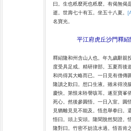
曰
。
生也秖麼死也秖麼
。
有偈無偈
逝
。
世壽七十有五
。
坐五十八
夏
。
[
名寶光
。
平江府虎丘沙門釋紹
釋紹隆和州含山人也
。
年九歲辭親
度受具足戒
。
精研律部
。
五夏而
後
和尚得其大略而已
。
一日見有僧傳
隆讀之
歎曰
。
想口生液
。
雖未得澆
慶快
。
第恨未聆謦咳耳
。
遂至寶峯
死心
。
然後參圓悟
。
一日
入室
。
圓
見猶離見見不能
及
。
悟忽舉拳曰
。
悟曰
。
頭上
安頭
。
隆聞脫然契證
。
隆對
曰
。
竹密不妨流水過
。
悟首肯