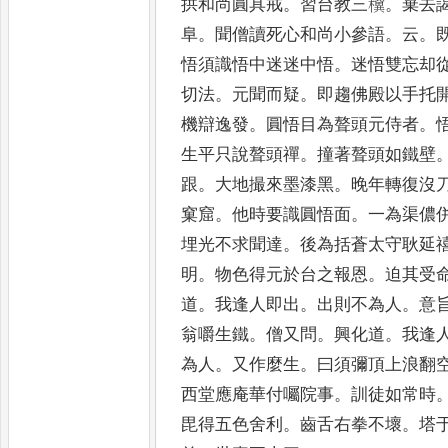
拱和尚圓具戒
。
習台教三䆊
。
棄
去
阜
。
聞僧讀死心和尚
小參語
。
云
。
悟須識悟中
迷迷中悟
。
迷悟雙忘却
切法
。
元聞而疑
。
即趨佛殿以手托
機辯逸發
。
圓悟目為聱頭元侍
者
。
生平只說聱頭禪
。
撞
著聱頭如鐵壁
跟
。
大地撮
來墨漆黑
。
晚年轉復沒
窠窟
。
他時要識圓悟面
。
一為渠儂
埋光不求聞達
。
後為括蒼太守
耿延
明
。
物色得元於
台之報恩
。
迫其受
道
。
我逢人
即出
。
出則不為人
。
意
翁
嚼生鐵
。
僧又問
。
興化道
。
我逢
為人
。
又作麼生
。
曰須彌頂上浪翻
西堂應庵華付囑院事
。
訓徒
如常時
毘得五色舍利
。
齒
舌右拳不壞
。
塔