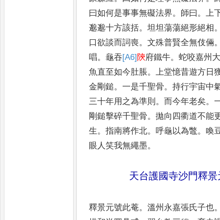
曰如何是
事事無礙法界
。
師曰
。
上
邈
邈十方該括
。
坦坦蕩蕩絕形絕相
口欲談而詞喪
。
文殊普賢全無伎
倆
唱
。
龜吞
[A6]
陝
府鐵牛
。
蛇
咬嘉州
魚直至如今肚
脹
。
上堂憶昔遊方日
金剛
鎚
。
一是千聖骨
。
持行宇宙中
三十年用之為準則
。
而今年老矣
。
剛鎚擊碎千聖骨
。
拋向
四衢道不能
生
。
指南將
作北
。
呼龜以為鼈
。
喚
眼人笑我無繩墨
。
天台護國寺沙門釋景
釋景元號此菴
。
溫州永嘉張氏子也