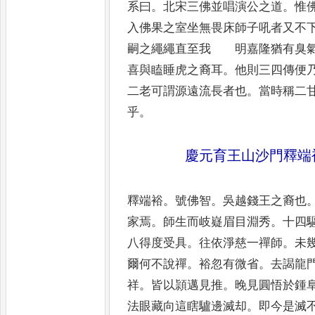
系曰
。
北宋三佛並唱演公之道
。
惟
入佛果之室坐無畏床師子吼者
又不
嗣之繩繩直至我
明嘉隆猶有臭
喜與
瞌睡虎之裔耳
。
他則三四傳便
二老可謂源遠流長者也
。
當時稱二
乎
。
慶元育王山沙門釋端
釋端裕
。
號佛智
。
吳越錢王之裔也
家焉
。
師生而岐嶷眉目淵秀
。
十四
八得度受具
。
往依淨慈一
禪師
。
未
爾何不說禪
。
裕忽有微省
。
去謁龍
祥
。
皆
以頴邁見推
。
晚見圓悟於鍾
法眼藏向這瞎驢邊滅却
。
即今是滅