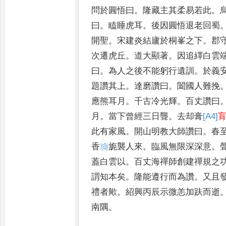
問於圓悟曰
。
隆藏主其柔易若此
。
曰
。
瞌睡虎耳
。
後因圓悟退老
回蜀
開聖
。
宋建炎結廬
於桐峯之下
。
郡
次遷虎
丘
。
道大顯著
。
因追繹白雲
曰
。
為人之後不能躬行遺訓
。
於義
題讚其上
。
達磨讚曰
。
闔國
人難挽
應熊耳月
。
千古冷
光輝
。
百丈讚曰
月
。
當下曾經
三日聾
。
去却膏
[A4]
此有家
風
。
開山明教大師讚曰
。
春
香
𭥃
旎襲人來
。
臨風無限深深意
。
蓋白雲以
。
百丈海禪師創建禪
規之
謂知本矣
。
隆能遵
行而為讚
。
又且
禮者歟
。
紹興丙辰示微恙加趺而逝
南隅
。