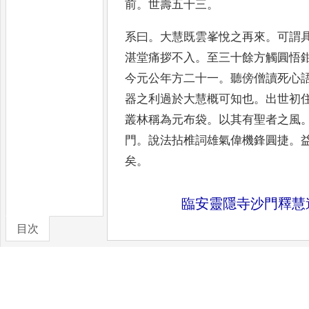
前
。
世壽五
十三
。
系曰
。
大慧既雲峯悅之再來
。
可謂
湛堂痛拶不入
。
至三十餘方觸
圓悟
今元公年方二十一
。
聽傍僧讀死心
器之利過
於大慧概可知也
。
出世初
叢林稱為元布袋
。
以其有聖者之風
門
。
說法拈椎詞雄氣偉機鋒
圓捷
。
矣
。
臨安靈隱寺沙門釋慧
目次
釋慧遠眉山彭氏子
。
年十三從藥師
卷/篇章
首詣大慈講肆
。
次參靈巖徽禪師
。
復領旨住昭覺遠投之
。
值悟普說舉