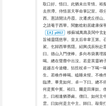
取口好
。
悟曰
。
此猶未出常情
。
裕
去所滯
。
侍悟居天寧
命掌記室
。
尋
西
。
憲請開
法丹霞
。
次遷虎丘徑山
之請菴于西華
。
閱數稔勅居建康保
移蘇城萬壽及閩中玄
旨
補靈隱慈寧
。
皇太后幸韋王第
。
裟
。
乞歸西華舊隱
。
紹興戊辰秋
赴
曰
。
德山入門便棒
。
多向
布袋裏埋
喝
。
總在聲塵中
出沒
。
若是英靈衲
超越古
今途轍
。
拈拄杖卓一下喝一
生
。
若喚作棒喝
。
瞌睡未惺
。
不喚
臨濟
。
畢竟如何
。
卓一下曰
。
總不
何是賓中賓
。
裕曰
。
爾是田
庫奴
。
主
。
曰相逢猶莽鹵
。
僧
曰
。
如何主
雲
。
曰如何是主
中主
。
師曰
。
敲骨