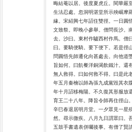
晦結菴以居
。
後度夏虎
丘
。
閱華嚴
生法忍處
。
忽洞明湛堂所示殃崛摩
緣
。
宋紹興七年詔住雙徑
。
一日圓
文致祭
。
即晚小參舉
。
僧問長沙
。
去
。
沙曰
。
東村作驢西村
作馬
。
僧
曰
。
要騎便騎
。
要下
便下
。
若是徑
問圓悟先
師遷化向甚處去
。
向他道
旨如何
。
曰飢餐洋銅渴飲鐵汁
。
還
無人救得
。
曰如何救不得
。
曰
是此
年五月秦檜以師為
張九成黨毀其衣
年十
月詔移梅陽
。
不久復其形服放
育王二十八年
。
降旨令師再住徑
山
辛巳春退居明月堂
。
一
夕眾見一星
然
。
尋示微
疾
。
八月九日謂眾曰
。
五鼓
手書遺表併囑後事
。
有僧了賢