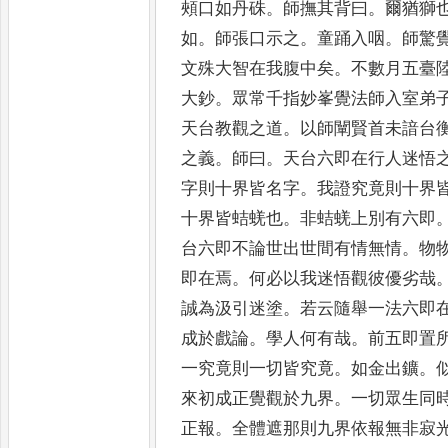
頰口如丹
硃
。
師撫其背曰
。
爾猶獅
如
。
師張口示之
。
童踊入咽
。
師驚
文殊大智在我腹中矣
。
不數月五臺
大鈔
。
眾常千指妙峯覺法
師入室弟
天台教觀之
道
。
以師闡賢首未諳台
之義
。
師曰
。
天台六即在行人迷悟
字則十界皆名字
。
我證究竟
則十界
十界皆蛣蜣也
。
非
蛣蜣上別有六即
台六即不
論世出世間有情無情
。
物
即在焉
。
何必以我迷悟觀彼優劣哉
誠為汲引迷塗
。
若云隨舉
一法六即
成於戲論
。
學人何有哉
。
前五即置
一究竟則一切皆究竟
。
如金出鑛
。
來初成正覺觀於九界
。
一切眾
生同
正報
。
全體遮那則九
界依報無非寂