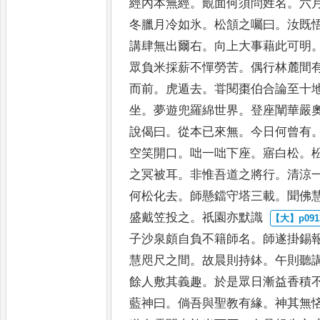
經內
本無經
。
覿面何須問姓名
。
六
冬臘月冷如氷
。
松頷之囑曰
。
汝既
講肆無出爾右
。
向上大事藉
此可明
眾負米採薪不
憚勞苦
。
偶行林麓間
而前
。
虎遁去
。
甞閱棗伯合論至十
坐
。
夢遊兜羅綿世界
。
登座闡華
嚴
說偈曰
。
從本已來無
。
今日何曾有
空笑開口
。
咄
一咄下座
。
寤白松
。
之冥
被耳
。
非惟吾道之將行
。
清涼
何松化去
。
師懸鐺守塔三載
。
聞佛
盛戴笠投之
。
祇園亦默識
子沙泉頗自負不籍師名
。
師遂
掛錫
慧咫尺之間
。
故晨
則持鉢
。
午則聽
餘人敷
其義趣
。
於是眾日漸益香積
藍神曰
。
倘吾與聖教有緣
。
神其無