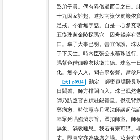
邑弟子員
。
偶有異僧過而目之曰
。
十九因家難起
。
遂投南嶽伏虎巖依
足戒
。
令看無字話
。
自是一
心參究
五從珠遊金陵
探禹穴
。
因舟觸岸有
曰
。
幸子大事已明
。
善宜保護
。
珠
于下天竺
。
時內臣張公永慕珠道
行
賜紫色僧伽黎衣以
徵其德
。
珠忽一
化
。
無
令人入
。
聞吾擊磬聲
。
當啟
動定
。
師密窺牖隙見
日
聞磬
。
師方排闥而入
。
珠已泯然
師乃訪鹽官古蹟駐錫覺皇
。
俄患背
藥病愈
。
時佛慧寺月溪
法師講起信
率眾延唱
臨濟宗旨
。
眾扣師室
。
師
無象
。
滿教難思
。
我若有宗可講
。
丈
。
即真空亦為緣慮之場
。
汝若有