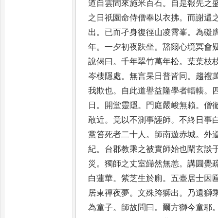
道自雲間來施米百石
。
自
是報先之
之日祇園命侍
僧奉以衣拂
。
而謝還
出
。
已而孑身復徑山凌霄峯
。
為礙
年
。
一夕初夜趺坐
。
豁爾心境冥會
說偈曰
。
千年翠竹萬年松
。
葉葉
枝
岑棲隱處
。
無言杲日普
皆同
。
趨禮
我欺也
。
自此
道譽益隆學者輻輳
。
日
。
開
堂靈隱
。
門庭嚴峻無賴
。
僧
敢近
。
竟以不測事誣師
。
不終日事
黨笞死者二十人
。
師南遊赤
城
。
外
紀
。
台郡教乘之被
實師始也闡玄談
災
。
獨師
之丈室巋然無恙
。
講圓覺
白蓮華
。
紫芝生於廁
。
五臺居士因
居東禪夜夢
。
文殊跨獅出
。
乃
遺獅
為童子
。
師故問曰
。
爾方獅今童耶