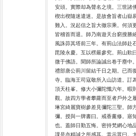
安頭
。
實際却為聲名之
境
。
三世諸
楔出楔隨
迷遣迷
。
是故會旨者山嶽
難入
。
況起信之旨大徹宗乘
。
何須
皆稽首而退
。
師乃南遊天台
窮搜勝
風誅茆其塔前
三年
。
有荊山法師赴
毘
陵永慶
。
互以楞嚴參究
。
荊山歎
微于佛語
。
聞師所論誠出卷于塵
中
禮部唐公荊川留結千
日之期
。
已而
寺
。
臨海王司
寇敬所入山訪道
。
訂
頂
天柱峯
。
修大小彌陀懺六年
。
暇
觀
。
故四方學者攀蘿而至者戶外
之
琳宮綺麗寶樹參差見彌
陀三聖
。
師
彌
。
授與一牌書
曰
。
戒香薰修
。
寤
也
。
蓋師
日勤五悔
。
密持梵網心地
課是亦精誠之所感耳
。
甞示眾曰
。