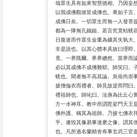
哉眾生具
有如來智慧德相
。
乃因妄
以我成佛觀彼皆成佛也
。
果如子言
成佛日矣
。
一切眾生而無一
人發菩
都為一隊無孔鐵
鎚
。
若言究竟蛣蜣
日復
迷而作眾生金重為鑛其失孰大
非是說也
。
以其心體本具故曰理
即
竟
。
一界既爾
。
界界總
然
。
當界而
必以其成佛不
成佛難耶
。
師笑曰
。
蜣
也
。
聞者無不高其論
。
吳俗尚崇
披僧伽衣而禮者
。
師見故逆而問
曰
禮祖師也
。
師叱曰
。
汝身
為比丘心
方一水神耳
。
教
中所謂毘娑門天王
佛
外護
。
稱其為祖師
。
乃披七佛衣
乎
。
遂毀其像易事達磨之像
。
謂
其
也
。
凡所過名蘭精舍有
事玄武三官