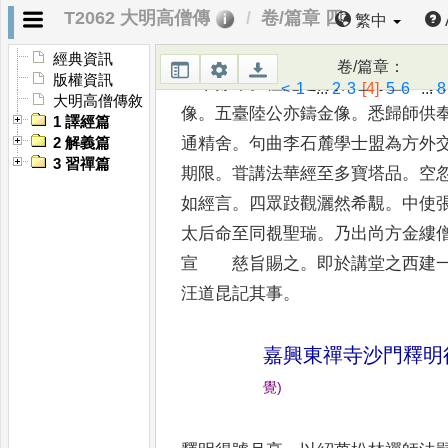
T2062 大明高僧傳
卷/篇章 四
繁中
富內外
。
諸方每以龍象推之
。
久之
主攝山棲霞
。
眾逾三百教備五乘
。
經典資訊
卷/篇章
：
版權資訊
三十餘年
。
檀施之餘拓地
為廬
。
時
<
1
...
2
3
[4]
5
6
...
8
大明高僧傳敘
像
。
五臺陸公亦
鑄金像
。
悉歸師供
1 譯經篇
通精
舍
。
句曲李石麓學士盟為方外
2 解義篇
3 習禪篇
期限
。
甞講法華經至多寶塔品
。
空
如經言
。
四眾跂觀灑然
希覯
。
中使
太后命至同
覩聖瑞
。
乃出尚方金縷
宣
慈旨賜之
。
即於講堂之西建
汪道昆記其事
。
嘉興東禪寺沙門釋明
覺
)