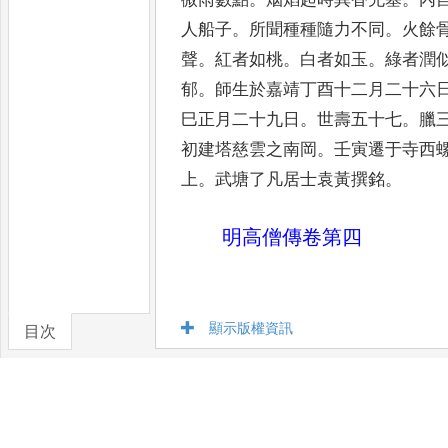
人船子
。
所聞種種隨力不同
。
火餘
聲
。
紅者如桃
。
白者如玉
。
綠者潤
郁
。
師生於嘉靖丁
酉十二月二十六
巳正月
二十九日
。
世壽五十七
。
臘
初建塔慈雲之南岡
。
壬寅遷于寺西
上
。
武塘了凡居士袁黃撰銘
。
明高僧傳卷第四
顯示版權資訊
目次
卷/篇章