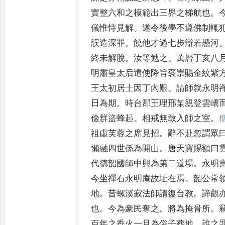
實整六和之模範出三界
之梯航也
。
儀惟恃見
解
。
遂令後學不遵佛制輒
誤造深罪
。
饒他才過七步辯若懸河
終未解脫
。
汝等勉之
。
萬曆丁
亥八
明肅皇太后遣使
降旨褒崇賜金紋紫
王
太初居士因丁內艱
。
請師就永明
日為期
。
時台郡王理邢某親登雲
嶠
儉群盜蜂起
。
相戒無
敢入師之室
。

祖虛芙蓉
之席見招
。
辭不赴忽謂眾
懶融四世孫為開山
。
唐天寶賜額曰
代德韶國師中興為第二道
場
。
永明
今坐禪石永明庵
故址在焉
。
韶公常
地
。
昔
螺溪寂法師請復台教
。
諦觀
也
。
今為豪民奪之
。
將為掩骨所
。
百年之香火一旦為俗子葬地
。
誰之