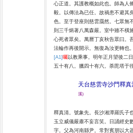
心正道
。
其
護教概如此也
。
師為人
毅
。
以傳法為已任
。
故禍患不避其
色
。
至于登座則慈雲靄然
。
七眾
無
則三千炳著八萬森
嚴
。
室中雖不橫
心死者
眾矣
。
萬曆丁亥秋告眾曰
。
法輪作再後開示
。
無復為汝更轉也
[A1]
囑
以教乘事
。
明年正月望後
二
五十有八
。
臘四十有六
。
荼毘塔于
天台慈雲寺沙門釋真
溪
)
釋真清
。
號象先
。
長沙湘潭羅氏子
玉立威儀嚴肅不妄言笑
。
日誦經史
字
。
父為河南縣尹
。
常
對賓朋以大