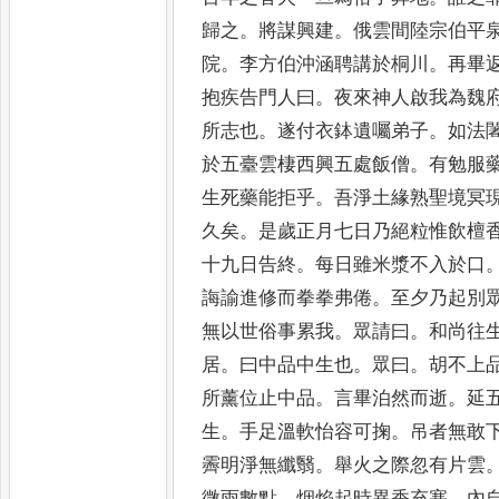
歸之
。
將謀興建
。
俄
雲間陸宗伯平
院
。
李方伯
沖涵聘講於桐川
。
再畢
抱
疾告門人曰
。
夜來神人啟我為魏
所志也
。
遂付衣鉢遺囑弟子
。
如
法
於五臺雲棲西興五處
飯僧
。
有勉服
生死藥能拒
乎
。
吾淨土緣熟聖境冥
久
矣
。
是歲正月七日乃絕粒惟飲檀
十九日告終
。
每日雖米漿不入於
口
誨諭進修而拳拳弗倦
。
至夕乃起別
無以世俗事
累我
。
眾請曰
。
和尚往
居
。
曰
中品中生也
。
眾曰
。
胡不上
所薰位止中品
。
言畢泊然而逝
。
延
生
。
手足溫軟怡容可掬
。
吊者
無敢
霽明淨無纖翳
。
舉
火之際忽有片雲
微雨
數點
。
烟焰起時異香充塞
。
內