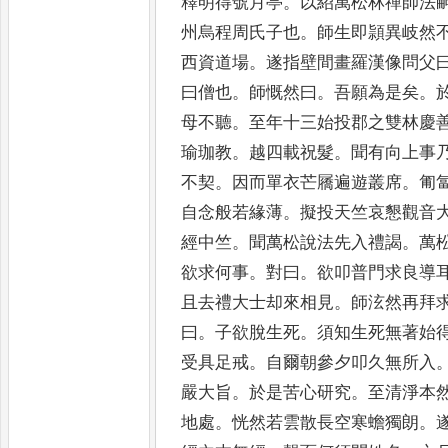
釋明得號月亭
。
以紹萬松林禪師法
州烏程周氏子也
。
師生即頴異
岐然
西資道場
。
遂指壁
間畫羅漢像問父
曰僧也
。
師慨然曰
。
吾願為是矣
。
母不聽
。
至年十三始投郡之雙林慶
瑜珈教
。
越四載祝髮
。
聞有
向上事
不契
。
因而單衣
芒屩遍遊叢席
。
匍
自念般
若緣薄
。
擬投天竺哀懇觀音
經中竺
。
聞萬松說法先入禮謁
。
萬
欲求何事
。
對曰
。
欲叩普門
求良導
且去禮大士却來
相見
。
師泫然再拜
曰
。
子
欲脫生死
。
須知生死無著始
受具足戒
。
自爾朝參夕叩久無所入
嚴大旨
。
於是苦心研究
。
至
清淨本
地處
。
恍然若雲
散長空寒蟾獨朗
。