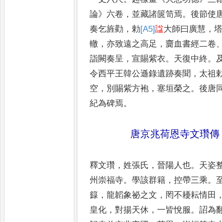
論
》
六卷
，
並藏諸篋笥焉
。
後節使
奏乞旌勸
，
勅
[A5]
諡
大師曰廣
慧
，
轍
，
亦致遠之高足
，
齎
血書經二卷
詣闕奏呈
，
宣賜
紫衣
。
天復中終
。
令西平王
韓公遜錄遺跡奏聞
，
太祖
空
，
別賜紫方袍
，
塞垣榮之
。
後唐
紀為碑焉
。
唐京兆荷恩寺文瓚傳
釋文瓚
，
姓張氏
，
晉陽人也
。
天姿
州崇福寺
。
學該群籍
，
控帶三乘
。
籙
，
龍韜象祕之文
，
罔不耰
耘情田
皇化
，
對揚天休
，
一
皆悅服
。
詔為