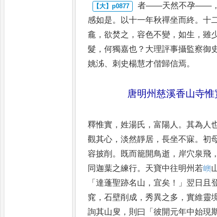
者
——
天然不孕
——
感如是
。
以十
一年秋禪坐而終
。
十
龕
，
欲焚
之
，
容色不變
，
如生
，
雖
髮
，
何獨嘉也
？
大理評事攝監察御
姚泲
、
刺史楊慧才偕歸信焉
。
唐明州慈溪香山寺惟
釋惟實
，
姓湯氏
，
富陽人
。
其為人
觀其心
，
淡然靜居
，
長坐不寐
。
初
容披削
。
既而籠開鳥逝
，
岸穴
泉飛
同迦葉之練行
。
天寶
中往明州若
㠗
「
達蓬聖跡
名山
，
宜矣
！」
翌日且
窕
，
石壁削
成
，
秀異之多
，
實維靈
詢其山
叟
，
則曰
「
彼開元年中始現