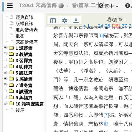
家
，
師授其
經
，
日過七紙
。
如意元
T2061 宋高僧傳
卷/篇章 二十六
繁中
勅度
配清泰寺
。
弱冠
，
遠尋光州岸
旋學律範
。
又博覽經論
，
搜求異同
經典資訊
卷/篇章
：
版權資訊
<
1
...
24
25
[26]
27
2
槃
》。
常恨古人雖有章疏
，
判斷未
進高僧傳表
妙喜寺與印宗禪師商
[6]
確
祕
要
，
雖
批答
宋高僧傳序
周
。
聞天台一宗可
以清眾滯
，
可以
1 譯經篇
天宮寺
慧威法師
。
威稟承括州智威
2 義解篇
3 習禪篇
後身
，
灌頂師之高足也
。
朗親附之
4 明律篇
《
法華
》、《
淨名
》、《
大論
》、
5 護法篇
門
》
等
，
凡一宗之
教迹
，
研覈至精
6 感通篇
7 遺身篇
觀法
，
博
達儒書
，
兼閑道宗
，
無不
8 讀誦篇
獨以
「
止觀
」
以為入道之程
，
作安
9 興福篇
10 雜科聲德篇
想
，
而以觀音悲智為事行良津
，
遊
後序
觀
，
四悉利物
，
六即體
[7]
徧
。
雖
致
寰
，
情捐舊廬
，
志栖林
壑
。
唯十八