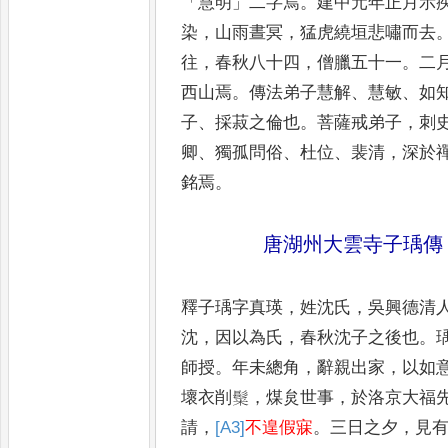
「
慧明
」
二字焉
。
建中元
年正月示
染
，
山雨晝冥
，
猛虎
繞垣悲嘯而去
往
，
春秋八十
四
，
僧臘五十一
。
二
西山
焉
。
傳法弟子慧解
、
慧敏
、
如
子
、
採菽之倫也
。
菩薩戒弟子
，
刺
卿
、
獨孤問俗
、
杜位
、
裴清
，
深於
銘焉
。
唐湖州大雲寺子瑀傳
釋子瑀字真瑛
，
姓沈氏
，
吳興德清
沈
，
因以為氏
，
春秋沈子之後也
。
師授
。
年未總角
，
辭親出家
，
以如
壞衣削䰂
，
煤炱世
事
，
於洛京大福
請
，
[A3]
不遑假寐
。
三日之夕
，
見