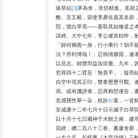
薙草結
[3]
茅
為
舍
，
倍切精進
。
羌胡
酪
。
至
五載
，
節使李彥佐嘉其名節
院
，
號白草焉
——
蓋取其始修道之
諸經
。
大中七年
，
李公慮其枯悴
，
「
師何獨善一身
，
行小乘行
？
胡
不
法
？
所利博哉
！」
忍執情
膠固
，
遂
以見志
。
帥覽而益
加崇重
。
九年
，
究尋四十二臂
至
「
無畏手
」，
疑而
自空中現
其正印
，
雙拳歷歷可觀
。
焉
。
或有譏謗者
，
忍再精慤虔告
，
忽感寶性華一朵
，
枝趺
𩬞
葉
，
一皆
至咸通十二年七月十日
示滅于白草
以十月十七
日藏神于水館之南
，
建
寫
經
，
總二百八十三卷
。
畫盧舍那
一丈六尺
。
起樣畫
《
大悲功德
》
三