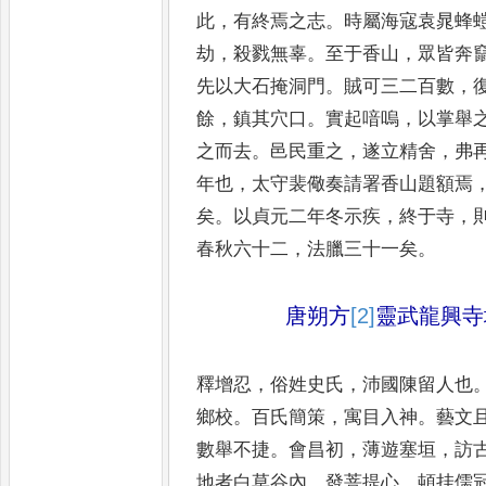
此
，
有終焉之志
。
時屬海寇袁晁蜂
劫
，
殺戮無辜
。
至于香山
，
眾皆奔
先以大石掩洞門
。
賊可三二百
數
，
餘
，
鎮其穴口
。
實起喑
嗚
，
以掌舉
之而去
。
邑民
重之
，
遂立精舍
，
弗
年也
，
太守裴儆奏請署香山題額焉
矣
。
以貞元二年冬示疾
，
終于寺
，
春秋六十二
，
法臘三十一矣
。
唐朔方
[2]
靈武
龍興寺
釋增忍
，
俗姓史氏
，
沛國陳留人也
鄉校
。
百氏簡策
，
寓目入神
。
藝文
數舉不捷
。
會昌初
，
薄遊塞垣
，
訪
地者白草谷內
。
發菩提
心
，
頓挂儒