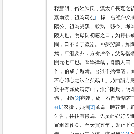
釋慧明
，
俗姓陳氏
，
漢太丘長寔之
嘉南渡
，
祖為司徒
[1]
掾
，
曾祖仲文
陽公
。
祖為雙溪
、
穀熟二縣令
。
考
陵人也
。
明母氏初感
之日
，
如持佛
園
，
口不甞于
鱻器
。
神夢髣髴
，
如
焉
，
年漸
及丱
，
方祈捨俗
，
父母偕
開
元七年也
。
習學律藏
，
甞謂人曰
作
，
伯成子遁焉
。
吾雖不捨律儀
，
若心印心之法至矣哉
！」
乃西詣
方
寶中有願於清涼山
，
淮
汴阻兵
，
明
遇
，
同遊
[2]
宛
陵
，
於上石門置蘭若
+巾]
來擾
，
如撫
[3]
尨
焉
。
時荐饑
，
先告
，
往往
有徵焉
。
先是此鄉好弋
罝
網器仗矣
。
至天寶五年
，
爰止乎