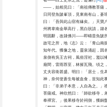
者
——
白土史宗之流
，
迹邇行
[A2]
——，
始相見曰
：「
南祖傳教菩薩
日同登魚陂峯頂
，
見東南有山
，
蒼
曰
：「
吾與此山宿有緣矣
。」
天寶
州將韋南金舉高行
，
黑白狀請
，
隷
明固辭
，
改隷佛川
——
即疇
昔魚陂
故宅之所
，
地
《
志
》
云
：
「
青山南
知年代
。
獲像之
地
，
靈泉涌起
，
因
泉側有吳王古
祠
，
風俗淫祀
，
濫以
廟間
，
雷雨荐至
，
林摧瓦飛
。
頃之
丈
夫容衛甚盛
。
明曰
：「
居士
，
生
神
，
奈何使蒼生每被血食
，
豈知此
曰
：「
非弟子本意
，
人自為之
。」
菩薩戒
。
神欣然曰
：「
師欲移寺
，
奉禪宮
。」
後果移寺於祠側
，
獲銅