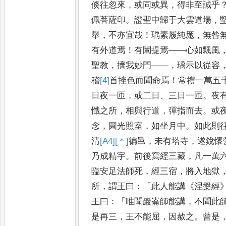
倏往忽來
，
或同或異
，
得非至誠乎
佩菩薩印
。
證聖中歸于大雲道場
，
舉
，
不亦宜哉
！
瑀素履純厖
，
無咎
有外道焉
！
有闡提焉
——
心如飄風
聖教
，
擠我妙門
——，
瑀示以從容
稽
[4]
首
挫色
而聞命焉
！
常禮一萬五
日夜一匝
，
或二日
、
三日一匝
。
夜
懺之所
，
相與行道
，
彈指而去
。
或
念
，
圓光照室
，
如坐月中
。
如此
則
清
[A4]
[＊]
徧
邑
，
未有塔寺
，
遂
銳懷
乃成精宇
。
前後寫經
三藏
，
凡一萬
臨安足法師死
，
經三宿
，
將入地獄
所
，
謂
王曰
：「
此人能講
《
涅槃經
王曰
：「
唯
聞巖崙師能講
，
不聞此
是再
三
，
王不能屈
，
因赦之
。
曾是