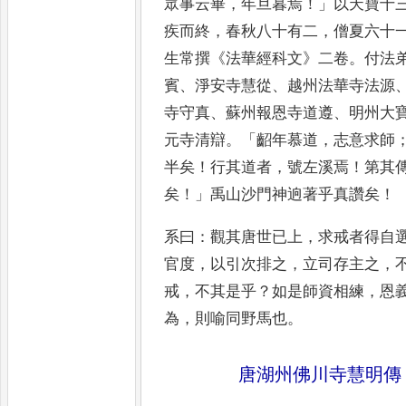
眾事
云畢
，
年旦暮焉
！」
以天寶十
疾而終
，
春秋八十有二
，
僧夏六十
生常撰
《
法華經科文
》
二卷
。
付法
賓
、
淨安寺慧從
、
越州法華寺
法源
寺守真
、
蘇州報恩寺道
遵
、
明州大
元寺清辯
。「
齠年
慕道
，
志意求師
半矣
！
行其
道者
，
號左溪焉
！
第其
矣
！」
禹
山沙門神逈著乎真讚矣
！
系曰
：
觀其唐世已上
，
求戒者得自
官度
，
以引次排之
，
立司存主
之
，
戒
，
不其是乎
？
如是
師資相練
，
恩
為
，
則喻同
野馬也
。
唐湖州佛川寺慧明傳