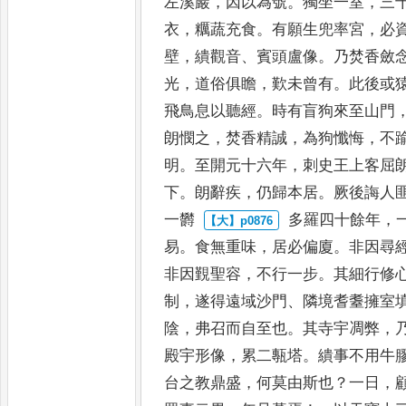
左溪巖
，
因以為
號
。
獨坐一室
，
三
衣
，
糲蔬充
食
。
有願生兜率宮
，
必
壁
，
繢觀音
、
賓頭盧像
。
乃焚香斂
光
，
道俗俱瞻
，
歎未曾有
。
此後或
飛鳥息以聽經
。
時有盲狗來至山
門
朗憫之
，
焚香精誠
，
為狗
懺悔
，
不
明
。
至開元十六年
，
刺史王上客屈
下
。
朗辭疾
，
仍歸本居
。
厥後誨人
一欝
多羅四十餘年
，
易
。
食無
重味
，
居必偏廈
。
非因尋
非因覲聖容
，
不行一步
。
其細行修
制
，
遂得遠域沙門
、
隣境耆耋擁室
陰
，
弗召而自至也
。
其寺宇凋
弊
，
殿宇形像
，
累二甎
塔
。
繢事不用牛
台之教鼎
盛
，
何莫由斯也
？
一日
，