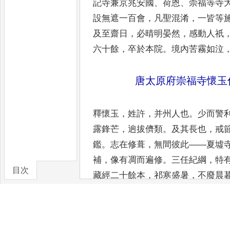
記寺兼京兆
安國
、
荷恩
、
崇福等寺
設無遮
一百會
，
凡聖混淆
，
一皆等
及
至齋日
，
必晴明晏然
，
感動人祇
六十餘
，
卒於本院
。
境內苦霧如泣
唐太原府崇福寺懷玉
釋懷玉
，
姓許
，
并州人也
。
少而警
露鋒芒
，
逈拔儕類
。
及其長也
，
戒
鑑
。
志在修葺
，
無間彼此
——
夏墟
補
，
像有凋而遍修
。
三任紀
綱
，
特
目次
藏經二十餘本
，
祁
寒盛暑
，
不廢晨
卷/篇章
興事任力
，
轉加殊麗
。
代宗嘉之
，
真
言祕訣有所在矣
！
春秋六十三
，