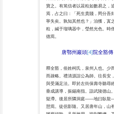
寶之
。
有篤信者以菽粒如數易之
，
焉
，
占之曰
：「
死生貴賤
，
罔分吾
寧失矣
。
孰知其然也
？」
洎獲
，
寘
粒
，
緘于瑠璃器中
，
瑩然光色
。
時
德焉
。
唐鄂州巖頭
[4]
院
全豁傳
釋全豁
，
俗姓柯氏
，
泉州人也
。
少
而疎略
。
禮清源誼公為師
。
往長安
與受滿足法
。
即於左街保壽
寺聽尋
垂成講導
，
振錫
南指
。
詣武陵德山
疑滯
。
後
居所隣洞庭
——
地曰臥龍
憩焉
。
徒侶影隨
。
又居唐年山
，
山