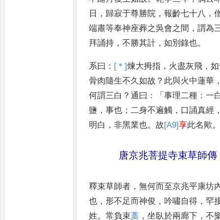
日
，
歸
寂于尊勝院
，
報齡七十八
，
端肅等奉神座葬之吳會之間
，
謂為
拜誦持
，
不勝其計
，
如別錄
也
。
系曰
：
[＊]
煉
大拇指
，
火盡灰飛
，
如
骨肉隨生不久如故
？
此與火中蓮華
何謂三白
？
通曰
：「
事理二種
：
一
鹽
，
事也
；
二身不遍觸
，
口誦真
經
明白
，
非黑業也
。
故
[A9]
享
此
名歟
唐京兆菩提寺束草師傳
釋束草師者
，
無何而至京兆平康坊
也
，
形不足而神俊
，
吟嘯自得
，
罕
姓
。
常負束
藁
，
坐臥於
兩廊下
，
不