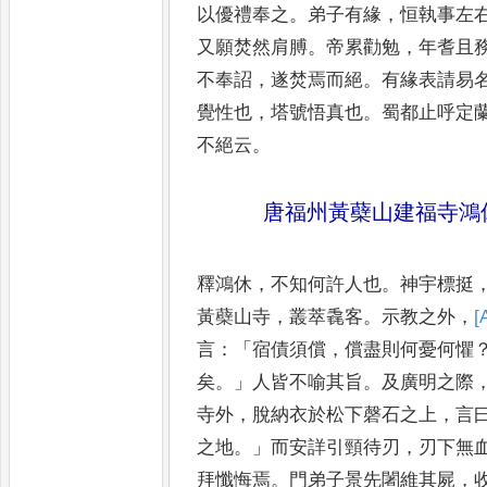
以
優禮奉之
。
弟子有緣
，
恒執事左
又願焚然肩膊
。
帝累勸勉
，
年耆且
不奉詔
，
遂焚焉而絕
。
有緣表
請易
覺性也
，
塔號悟真也
。
蜀都止呼定
不絕云
。
唐福州黃蘗山建福寺鴻
釋鴻休
，
不知何許人也
。
神宇標挺
黃蘗山寺
，
叢萃毳客
。
示教之外
，
[
言
：「
宿債須償
，
償盡則何憂何懼
矣
。」
人皆不喻其旨
。
及廣明之際
寺外
，
脫納衣於松下磬石之
上
，
言
之地
。」
而安詳引頸待
刃
，
刃下無
拜懺悔焉
。
門弟
子景先闍維其屍
，