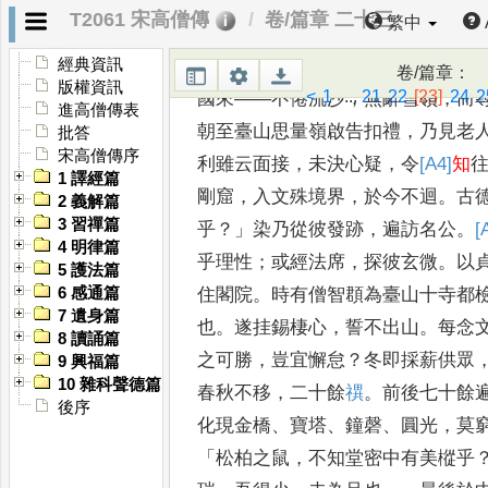
善者從
之
。
恒念
：「《
華嚴經
》
至
T2061 宋高僧傳
卷/篇章 二十三
繁中
方
金色世界
，
文殊菩薩與一萬聖眾
而演說法
，
或現老人
，
或為童子
。
經典資訊
卷/篇章
：
版權資訊
<
1
...
21
22
[23]
24
2
國來
——
不倦流沙
，
無辭
雪嶺
，
而
進高僧傳表
朝至臺山思量嶺啟
告扣禮
，
乃見老
批答
宋高僧傳序
利雖云面接
，
未決心疑
，
令
[A4]
知
1 譯經篇
剛窟
，
入文殊境界
，
於今不迴
。
古
2 義解篇
3 習禪篇
乎
？」
染乃從彼發跡
，
遍訪名公
。
[
4 明律篇
乎理性
；
或經法席
，
探彼玄微
。
以
5 護法篇
住閣院
。
時有僧智頵為臺山
十寺都
6 感通篇
7 遺身篇
也
。
遂挂錫棲心
，
誓
不出山
。
每念
8 讀誦篇
之可勝
，
豈
宜懈怠
？
冬即採薪供眾
9 興福篇
10 雜科聲德篇
春
秋不移
，
二十餘
禩
。
前後七十餘
後序
化現金橋
、
寶塔
、
鐘磬
、
圓光
，
莫
「
松柏之鼠
，
不知堂密中有美樅乎