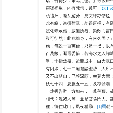
瑞
，
吾得少
，
未為足也
。」
最後於
額號福生
，
內有梵僧
，
數可
頭禮拜
，
遞互慰勞
，
見文殊亦僧
也
此有緣
，
當須荷眾
，
勿得
唐捐
，
有
訖化寺眾僧
，
寂無
所覩
。
染歎而言
豈可徒然
！
此
危脆身
，
有何久固
？
施
，
每設
一百萬僧
，
乃然一指
，
以
百萬數
，
遐邇委輸
，
若海水之入歸
畢
，
十指然盡
。
迨開成中
，
白大眾
有因緣
，
七十二遍遊諸聖跡
，
人所
又不出茲山
，
已報
深願
，
幸莫大焉
秋七十四
，
夏臘五十五
，
及存餘喘
一炷香告辭十方如來
，
一萬菩薩
。
相代
？
況諸人等
，
並是菩薩門人
、
種
，
得住此山
，
夙夜精勤
，
[1]
覊
勒