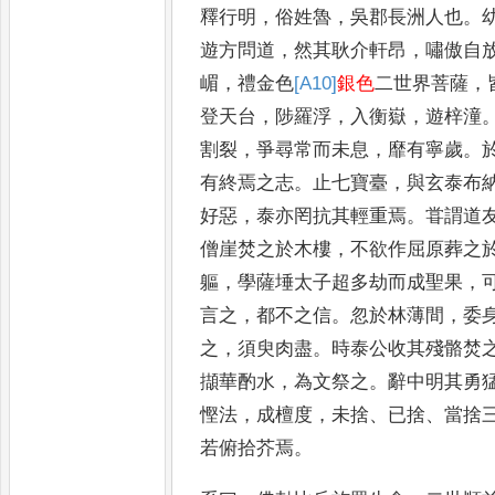
釋行明
，
俗姓魯
，
吳郡長洲人也
。
遊方問道
，
然其耿介軒昂
，
嘯傲自
嵋
，
禮金色
[A10]
銀色
二世界菩薩
，
登天台
，
陟羅浮
，
入衡嶽
，
遊梓潼
割裂
，
爭尋常
而未息
，
靡有寧歲
。
有
終焉之志
。
止七寶臺
，
與玄泰布
好惡
，
泰亦罔抗其輕重焉
。
甞謂道
僧崖焚之於木樓
，
不欲作
屈原葬之
軀
，
學薩埵太子
超多劫而成聖果
，
言之
，
都
不之信
。
忽於林薄間
，
委
之
，
須臾肉盡
。
時泰公收其殘骼焚
擷華酌水
，
為文祭之
。
辭中明其勇
慳法
，
成檀度
，
未捨
、
已捨
、
當
捨
若俯拾芥焉
。