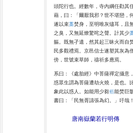
頭陀行也
。
經
數年
，
寺內綱任勸其
藉
，
曰
：「
爾厭我邪
？
世不堪戀
，
遂
以束
藁
焚身
，
至明唯灰燼耳
，
且
之臭
，
又無延燎驚咤之聲
。
計其少
軀
。
既無孑遺
，
然其起三昧
火而自
民多觀禮焉
。
京邑信
士遂塑其灰為
傍
，
世號
束草師
，
禱祈多應焉
。
系曰
：《
處胎經
》
中菩薩禪定攝意
惑眾生謂為菩薩遭劫火燒
，
是也
。
象此以惑人
。
如能用少芻
𮓐
能焚巨
書曰
：「
民無胥譸張
為幻
。」
吁哉
唐南嶽蘭若行明傳