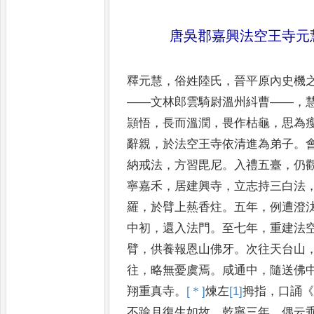
唐吳郡嘉興法空王寺元
釋元慧
，
俗姓陸氏
，
晉平原內史機
——
文林郎雲騎尉溫州紏曹
——，
頴悟
，
長而溫潤
，
畏作枯龜
，
思為
辭親
，
於法空王寺依清進
為弟子
。
納戒法
，
方習毘
尼
。
入禮五臺
，
仍
寧嘉禾
，
居
建興寺
，
立志持三白法
羅
，
於臂上爇香炷
。
五年
，
例遭澄
中初
，
還入法門
。
至七年
，
重建法
臂
，
供養報恩山佛牙
。
次往天台
山
往
，
略無憂虞焉
。
咸通
中
，
隨送佛
翔重真寺
。
[＊]
煉
左
[1]
拇
指
，
口誦
不踰月復生如
故
。
乾寧三年
，
偶云