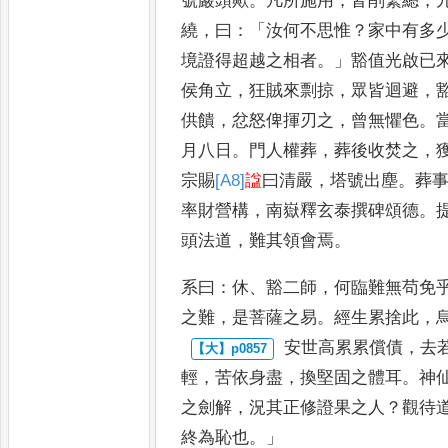
號巖頭歟
。
凡所施用
，
皆削繁總
，
繞
，
曰
：「
汝何不思惟
？
家中有多
境證得超越之相者
。」
豁值
光啟已
侯角立
，
狂賊來剽掠
，
眾皆迴避
，
供饋
，
忿怒俾
揮刃之
，
曾無懼色
。
月
八日
。
門人權葬
，
葬後收焚之
，
宗賜
[A8]
諡
曰清嚴
，
塔號出塵
。
葬
率財營構
，
南嶽釋玄泰撰碑頌
德
。
頭法道
，
難其領會
焉
。
系曰
：
休
、
豁二師
，
何臨難無苟免
之難
，
是菩薩之易
。
經生累捨此
，
安世高累累償債
，
去
輕
，
苦
依身盡
，
換堅固之體耳
。
神
之劍解
，
況其正修證果之人
？
觀待
終為恥也
。」