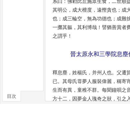
系曰
：
佛勅比丘施眾生食
，
二世順
其明公
，
成大檀度
，
遠慳貪也
；
成
也
；
成三輪空
，
無為功德也
；
成難
一擲其軀
，
其利博哉
！
譬猶善賞者
之謂乎
！
晉太原永和三學院息塵
釋息塵
，
姓楊氏
，
并州人也
。
父遷
已
。
其母氏甞夢人服裝偉麗
，
稱寄
生而有異
，
童稚不群
。
每聞鐘
唄之
目次
方十二
，
因夢金人瑰
奇之狀
，
引之
卷/篇章
二親
，
懇求
出家
。
未允之前
，
泣而
然
，
情何厭塞
，
遂曲順之
。
即投草
名經
》、《
菩薩戒
》，
達宵不寐
。