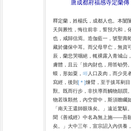
唐成都府福感寺定蘭傳
釋定蘭
，
姓楊氏
，
成都人也
。
本闤
天與厥性
，
悔往前非
，
誓預六和
，
也
，
咸歸信焉
。
造伽藍一
，
號聖
壽
藏於傭保中耳
。
而父母
早亡
，
無資
辰
，
蘭悲哭咽
絕
，
輒裸露入青城山
膚
體
，
且云
「
捨內財也
，
用答劬勞
蟆
，
形如粟
，
𠯗
人口及肉
，
而少見
寫經
，
後則
[＊]
煉
臂
，
至于拔耳剜目
獸
。
既而行步
，
非扶導而觸物顛
躓
物若珠顆然
，
內空眥
中
，
斯須瞻矚
「
南天王還師眼
珠矣
。」
遠近驚駭
聞
《
善戒經
》
中
名為無上施
——
吾
矣
。」
大中
三年
，
宣宗詔入內供養