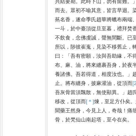
共結要期
。
此時下山
，
勿有
留難
。
而去
。
眾初不喻其意
，
皆
言早迴
。
爇名香
，
遂命季
氏趙華將蠟布兩端
一斗
，
於
中臺頂從旦至暮
，
禮拜焚
不飲食
，
念佛虔誠
，
聲無間斷
。
已
所以
，
陟彼崔嵬
，
見染不移舊止
，
曰
：「
吾有密願
，
汝與吾助緣
，
不
布
、
麻
、
油
，
將來纏裹吾身
，
於夜
養諸佛
。
吾若得道
，
相度汝也
。」
止
。
將布纏身
，
披麻灌油
，
從頂而
[
吾灰骨當
須飄散
，
無使顯異
。」
趙
移改
，
從頂而
[＊]
煉
，
至足方仆矣
。
聞藥王然身
，
今見上人
，
奇哉
！
痛
骨
，
於梵仙山南起塔
，
至今在矣
。