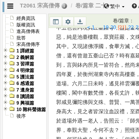
T2061 宋高僧傳
卷/篇章 二十一
繁中
北有石門
，
入可
五里有寺
，
金牓題
寺
」。
雖目擊
分明
，
而心懷隕穫
。
經典資訊
卷/篇章
：
版權資訊
<
1
...
19
20
[21]
22
2
中五
色雲內現其五臺諸寺
，
盡是金
進高僧傳表
惡
，
純是池臺樓觀
，
眾寶莊嚴
，
文
批答
宋高僧傳序
其中
。
又現諸佛淨國
，
食畢方滅
，
1 譯經篇
僧
，
還有曾遊五臺山已
否
？
時有嘉
2 義解篇
3 習禪篇
到
，
言與鉢內
所見一皆符合
，
然尚
4 明律篇
四
年夏
，
於衡州湖東寺內有高樓臺
5 護法篇
道場
。
六月二日未時
，
遙見祥雲彌
6 感通篇
7 遺身篇
樓閣
，
閣中有數梵僧
，
各
長丈許
，
8 讀誦篇
郭咸見彌陀佛
與文殊
、
普賢
、
一萬
9 興福篇
10 雜科聲德篇
身高
大
，
見之者皆深泣血設禮
，
至
後序
於道場外遇一老人
，
告照云
：「
師
界
，
奉覲大聖
，
今何不去
？」
照怪