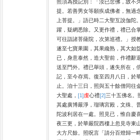
照頂
為授記別
：「
汝已念佛
，
故不
提
。
若善男女等願疾成佛者
，
無過
上菩提
。」
語已時二大聖互說伽
陀
躍
，
疑網悉除
。
又更作禮
，
禮
已合
可往詣諸菩薩院
，
次第
巡禮
。」
授
遂至七寶果園
，
其果
纔熟
，
其大如
已
，
身意泰然
，
造大聖前
，
作禮辭
送至門
外
。
禮已舉頭
，
遂失所在
，
記
，
至今存焉
。
復至四月八日
，
於
止
。
洎十三日
，
照與五十餘僧同往
大聖處
，
[1]
虔
心禮
[2]
三
十
五佛名
。
其處廣博嚴淨
，
瑠
璃宮殿
，
文殊
、
陀波利居
在一處
。
照見已
，
惟自慶
夜
三更
，
於華嚴院西樓上忽見寺東
大方尺餘
。
照呪言
「
請分百燈歸一