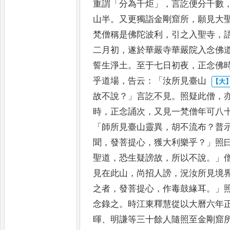
重謂
「
分為千炬
」，
言訖便分千
數
山半
。
又更獨詣金剛窟
所
，
願見大
梵僧稱是佛陀
波利
，
引之入聖寺
，
二月
初
，
遂於華嚴寺華嚴院入念佛
誓生淨土
。
至于七日初夜
，
正念佛
乎道場
，
告云
：「
汝所見臺山
故不說
？」
言訖不見
。
照疑此僧
，
時
，
正念誦次
，
又見一梵僧年
可八
「
師所見臺山靈異
，
胡不
流布
？
普
聞
，
發菩提心
，
獲大
利樂乎
？」
照
聖道
，
恐生疑
謗故
，
所以不說
。」
見在此山
，
尚招人謗
，
況汝所見境
之者
，
發菩提心
，
作毒鼓緣耳
。」
念錄之
。
時江東釋慧從以大曆六年
暉
、
明謙等三十餘人隨
照至金剛窟