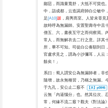
鄙惡
，
而識量寬舒
，
大抵不可貲也
中
，
詣成都
，
云造謁府帥白公敏
中
足
[A10]
跛
，
肩輿而至
。
人皆未
甞見
故時呼為無漏師
。
安置聖壽寺中且
僧五
、
六
，
晝夜互守之而伺察焉
。
常人
，
而無解衣去二行之意
。
詳其
所
，
畢不可知
。
司徒白公奏額
到日
官盧求見之
，
謂為小沙
彌耳
，
人云
餘矣
！」
系曰
：
蜀人謂安公為無漏師者
，
非
隨增
，
故永無種習
，
乃稱之無漏
。
于九孔
，
安公止二竅不
云無
「
內逼惱分
」
也
。
然其位次
、
常
，
何緣不流二竅
？
觀夫
《
對法
論