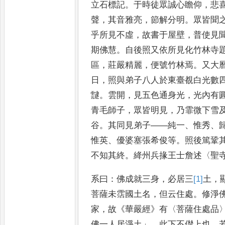
立石標記
。
于
時徒眾誠心瞻仰
，
悲
聲
，
其
音雅亮
，
節解分明
。
眾皆聞
乎
所見不虛
，
故書于屋壁
，
普使見
期佛慧
。
自後照又依所見化竹林寺
區
，
莊嚴精麗
，
便號竹林焉
。
又
大
日
，
照與弟子八人於
東臺覩白光數
靆
。
雲開
，
見
五色通身光
，
光內有
青
毛師子
，
眾皆明見
，
乃霏微下雪
谷
。
其同見弟子
——
純一
、
惟秀
、
惟英
、
優婆塞張希俊等
。
照後篤鞏
不知其終
。
絳州兵掾王士詹述
〈
聖
系曰
：
佛成就三身
，
必居三
[1]
土
，
菩薩未霑國土名
，
但云住處
。
修淨
家
，
故
《
華嚴經
》
有
〈
菩薩住處品
佛一人居淨土
」，
此下不僣上也
。