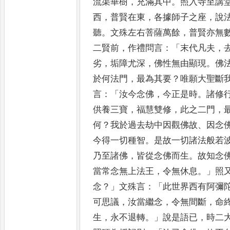
流渠華樹
，
充
滿其中
。
照入寺至講
西
，
普
賢在東
，
各據師子之座
，
說
聽
。
文殊左右菩薩萬餘
，
普賢亦無
二賢前
，
作禮問言
：「
末代凡夫
，
劣
，
垢障尤深
，
佛性無由顯現
。
佛
於何法門
，
最為其要
？
唯
願大聖斷
言
：「
汝今念佛
，
今正
是時
。
諸修
供養三寶
，
福慧
雙修
，
此之二門
，
何
？
我於
過去劫中因觀佛故
、
因念
今得一切種智
。
是故一切諸法般若
乃至諸佛
，
皆從念佛而生
。
故
知念
當常念無上法王
，
令
無休息
。」
照
念
？」
文殊言
：「
此世界
西有阿彌
可思議
，
汝當繼
念
，
令無間斷
，
命
生
，
永不退
轉
。」
說是語已
，
時二