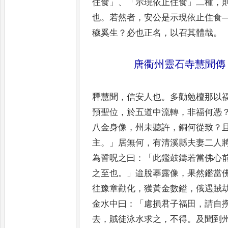
住食
」、「
示現依止住食
」
二種
，
也
。
若然者
，
安公是示現依止
住食
穢奚生
？
必也正名
，
以召
其體哉
。
唐衢州靈石寺慧聞傳
釋慧聞
，
信安人也
。
多勸勉檀那以
預聖位
，
於五道中流轉
，
非福
何憑
八金身像
，
州未聽
許
，
銅何從致
？
主
。」
居無何
，
有清
溪縣夫妻二人
為誓呪
之曰
：「
此鑑鼓鑄若當佛心
之至也
。」
迨脫摹露像
，
果然鑑當
往豫章勸化
，
獲黃金數鎰
，
俄遇賊
金水中曰
：「
慮損君子福田
，
請自
去
，
賊徒泳水求之
，
不得
。
及聞到