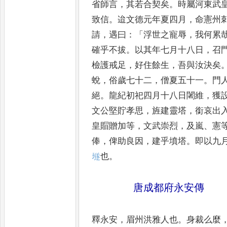
省師言
，
其若合契矣
。
時屬河東
武
致信
。
迨文德元年夏
四月
，
命憲州
請
，
遇曰
：
「
浮世之寵辱
，
我何累
確乎不拔
。
以其年七月十八日
，
召
檢
護戒足
，
好住餘生
，
吾與汝決矣
蛻
，
俗歲七十二
，
僧夏五十一
。
門
絕
。
龍紀初祀四月十八日闍維
，
獲
文公堅貯孝思
，
旌建靈塔
，
銜哀出
皇賵贈加等
，
文武
崇烈
，
及嵐
、
憲
俸
，
俾助良
因
，
建乎墳塔
。
即以九
𡑞
也
。
唐成都府永安傳
釋永安
，
眉州洪雅人也
。
身裁么麼