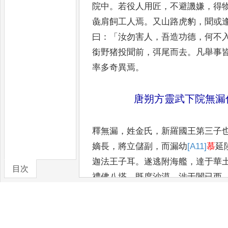
院中
。
若役人用
匠
，
不避譏嫌
，
得
彘肩
飼工人焉
。
又山路虎豹
，
聞或
曰
：「
汝勿害人
，
吾造功德
，
何不
銜野猪投聞前
，
弭尾而去
。
凡舉事
率多奇異焉
。
唐朔方靈武下院無漏
釋無漏
，
姓金氏
，
新羅國王第三子
嫡長
，
將立儲副
，
而漏幼
[A11]
慕
延
迦法王子耳
。
遂逃附海艦
，
達
于華
目次
禮佛八塔
。
既度沙漠
，
涉于闐已西
卷/篇章
大伽藍
，
其中
比丘皆不測之僧也
。
有
奇節而詣天竺
。
僧曰
：「
舊記無
有毒龍池
，
可往教化
。
如其有驗
，