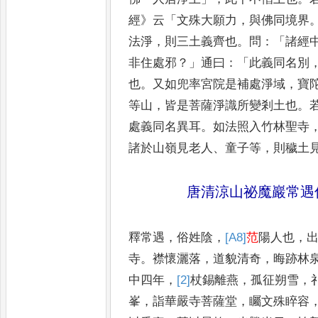
經
》
云
「
文殊大願力
，
與佛同境
界
法淨
，
則三土義齊也
。
問
：「
諸經
非住處邪
？」
通曰
：「
此義
同名別
也
。
又如兜率宮院
是補處淨域
，
寶
等山
，
皆是菩
薩淨識所變剎土也
。
處義
同名異耳
。
如法照入竹林聖寺
諸於山嶺見老人
、
童子等
，
則穢土
唐清涼山祕魔巖常遇
釋常遇
，
俗姓陰
，
[A8]
范
陽人也
，
寺
。
襟懷灑落
，
道貌清奇
，
晦跡林
中四年
，
[2]
杖
錫離燕
，
孤征朔雪
，
峯
，
詣華嚴寺菩薩堂
，
矚文殊睟
容