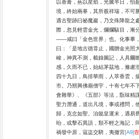
以香膏
，
爇以星焰
，
光騰
半日
，
怡
境
，
終始兩朞
，
其所
覩祥瑞
，
不可
遇古聖跡
曰祕魔巖
，
乃文殊降龍之
際
，
忽見輕雲金光
，
爛爛駭目
，
漸
——
咸曰
「
金色世界
」
也
。
化事畢
曰
：「
是地古德甞止
，
國贈金光照
峻
，
神異不測
，
載錄圖記
，
人具爾
感
，
久而不已
，
始結茅茲地
，
滌慮
四十九日
，
鳥排華雨
，
人萃
香雲
，
市
。
乃剏興佛廟僧
宇
，
十有七年不
會雜華
》、《
五
部
》
等法
，
翫味精
聖力潛通
，
道出凡境
，
事或禮問
，
歸
，
克
念如聖
。
洎懿皇運末
，
遇易
咍
，
或擊石異語
，
類不輕之海記
，
禍發中原
，
寇盜交騁
，
夷撤宮
[A9]