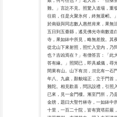
艱
，
何可往也
？」
老人言
：「
但亟
難
。」
言訖不見
。
照驚入道場
，
重
往前
，
任是火聚氷何
，
終無退
衂
。
於南嶽與同志數人惠
然肯來
，
果無
五日到五臺
縣
，
遙見佛光寺南數道
寺
，
果如鉢中所見
，
略無差脫
。
其
從北山下來射照
，
照忙入堂內
，
乃
也
？
吉凶焉在
？」
有僧答言
：「
此
答有緣
。」
照聞已
，
即具威
儀
，
尋
間果有山
。
山下
有㵎
，
㵎北有一石
年八
、
九
歲
，
顏貌端正
，
立于門首
難
陀
。
相見歡喜
，
問訊設禮
，
引照
已來
，
見一金門樓
。
漸至門所
，
乃
金牓
，
題曰大聖竹林寺
，
一如
鉢中
十里
，
一百二十院
，
皆有寶塔莊嚴