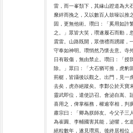
雷
，
而一峯頹下
，
其緣山蹬
道為大
縻絆而挽之
，
又
以數百人鼓噪以推
固
，
更無他術
。
瓚曰
：「
奚用如許
之
。」
眾皆大笑
，
瓚遂履石而動
，
震雷
。
山路既開
，
眾僧禮而踴躍
，
守奉如神明
。
瓚悄然乃懷去意
。
寺
日有殺傷
，
無由禁止
。
瓚曰
：「
授
除
。」
眾曰
：「
大石猶
可推
，
虎豹
荊梃
，
皆躡後以
觀之
。
出門
，
見一
去矣
，
虎
亦絕蹤矣
。
李鄴公於天寶
靈武即位
，
遣使訪召
。
會泌自嵩
、
喜用之
，
俾掌樞務
，
權逾宰相
，
判
肅宗曰
：「
卿為朕師友
。
今父子
三
為崔圓
、
李輔國害其能
，
泌
懼
，
乞
絕粒數年
，
遂見瓚
焉
。
後終居相位