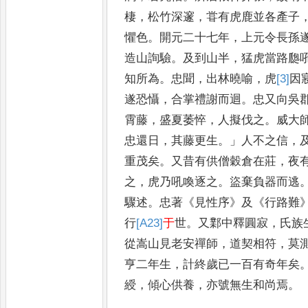
棲
，
松竹深邃
，
甞有虎鹿並各產子
懼色
。
開元二十七年
，
上元令長孫
造山詢驗
。
及到山半
，
猛虎當路瓟
知所為
。
忠聞
，
出林曉喻
，
虎
[3]
因
遂恐懾
，
合掌禮謝而迴
。
忠又
向吳
霄藤
，
盛夏萎悴
，
人擬
伐之
。
威大
忠還日
，
其藤更生
。」
人不之信
，
重茂矣
。
又昔有
供僧穀倉在莊
，
夜
之
，
虎乃吼
喚逐之
。
盜棄負器而逃
驟
述
。
忠著
《
見性序
》
及
《
行路難
行
[A23]
于
世
。
又鄴中釋圓寂
，
氏族
從嵩山見老安禪師
，
道契相符
，
莫
亨二年生
，
計終歲已一百有
奇年矣
綬
，
傾心供養
，
亦號無
生和尚焉
。