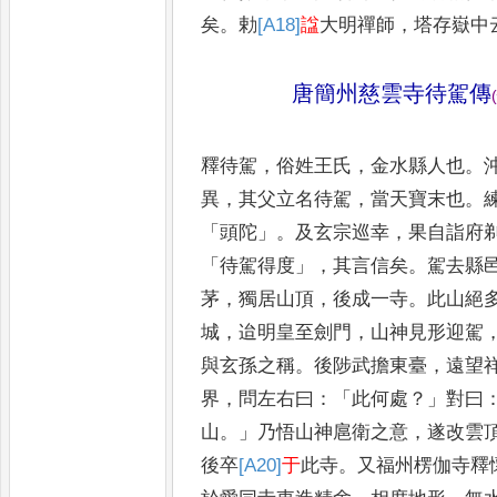
矣
。
勅
[A18]
諡
大
明禪師
，
塔存嶽中
唐簡州慈雲寺待駕傳
(
釋待駕
，
俗姓王氏
，
金水縣人也
。
異
，
其父立名待駕
，
當天寶末也
。
「
頭陀
」。
及玄宗巡幸
，
果自詣府
「
待駕得度
」，
其言信矣
。
駕去
縣
茅
，
獨居山頂
，
後成一
寺
。
此山絕
城
，
迨明皇至劍
門
，
山神見形迎駕
與玄孫
之稱
。
後陟武擔東臺
，
遠望
界
，
問左右曰
：「
此何處
？」
對曰
山
。」
乃悟
山神扈衛之意
，
遂改雲
後卒
[A20]
于
此寺
。
又福州楞伽寺釋