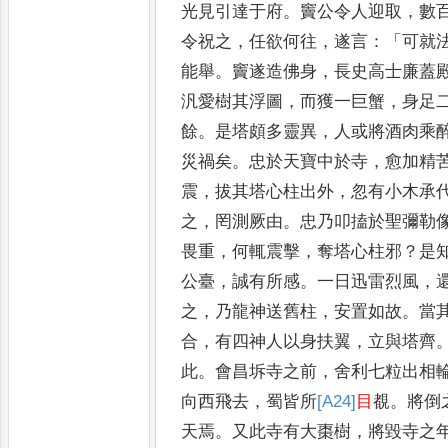
光見引達于府
。
竇
公令人迎取
，
數
令祝之
，
任欲何往
，
遂言
：「
可就
能舉
。
竇遂造佛身
，
長史高士廉蓋
汎愛樹其浮圖
，
而獲一巨蟹
，
身足
餘
。
是塔頗多靈異
，
人或將酒肉乘
災禍矣
。
忠於天寶中於寺
，
愈
加精
震
，
拔其塔心柱出
外
，
忽有小木承
之
，
罔測厥
由
。
忠乃叩搕於聖彌勒
畏重
，
何輒震擊
，
奪塔心柱邪
？
是
公臺
，
誠有所感
。
一日迅雷烈風
，
之
，
乃龍神送舊柱
，
安置如故
。
當
合
，
有四神人以身扶翼
，
立與塔齊
此
。
會昌坼寺之
前
，
舍利七粒出相
向西飛
去
，
蜀皆所
[A24]
目
覩
。
將倒
天
焉
。
又此寺有大棗樹
，
將毀寺之