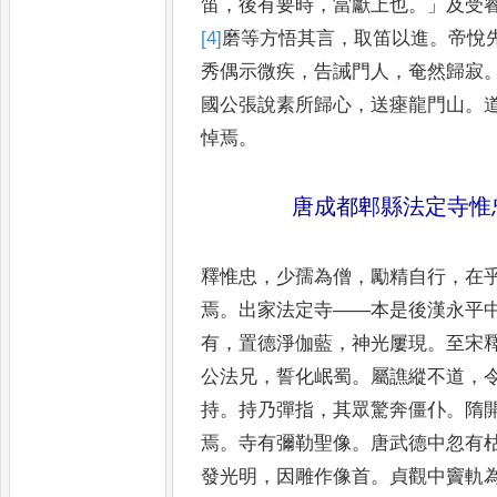
笛
，
後有要時
，
當獻上也
。」
及受
[4]
磨
等方悟其言
，
取笛以
進
。
帝悅
秀偶示微疾
，
告誡
門人
，
奄然歸寂
國公張說素
所歸心
，
送瘞龍門山
。
悼
焉
。
唐成都郫縣法定寺惟
釋惟忠
，
少孺為僧
，
勵精自行
，
在
焉
。
出家法定寺
——
本是後漢永平
有
，
置德淨伽藍
，
神光屢現
。
至宋
公法兄
，
誓化岷
蜀
。
屬譙縱不道
，
持
。
持乃
彈指
，
其眾驚奔僵仆
。
隋
焉
。
寺有彌勒聖像
。
唐武德中忽有
發光明
，
因雕作像首
。
貞觀中
竇軌