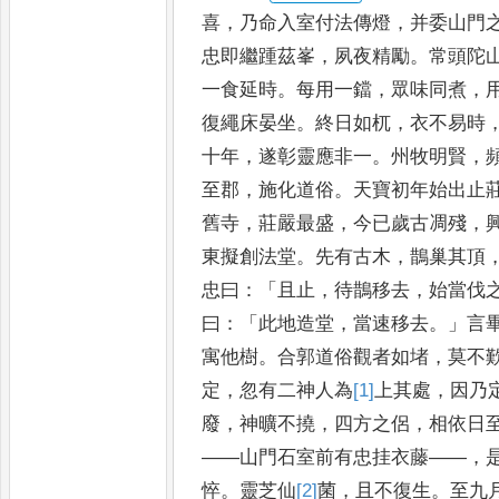
喜
，
乃命入室
付法傳燈
，
并委山門
忠即
繼踵茲峯
，
夙夜精勵
。
常頭陀
一食延時
。
每用一鐺
，
眾味同煮
，
復繩床晏坐
。
終日如杌
，
衣不易
時
十年
，
遂彰靈應非一
。
州
牧明賢
，
至郡
，
施化道俗
。
天寶初年始出止
舊寺
，
莊
嚴最盛
，
今已歲古凋殘
，
東擬創法堂
。
先有古木
，
鵲巢其頂
忠曰
：「
且止
，
待鵲移去
，
始當伐
曰
：「
此地造堂
，
當速移去
。」
言
寓他樹
。
合郭道俗觀者如堵
，
莫不
定
，
忽有二神人為
[1]
上
其處
，
因乃
廢
，
神曠不
撓
，
四方之侶
，
相依日
——
山門
石室前有忠挂衣藤
——，
悴
。
靈
芝仙
[2]
菌
，
且不復生
。
至九