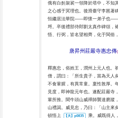
俄
有白㲲袈裟一領降於塔中
，
不知
之心感于冥理也
。
後滑臺守李邕
著
恒繼居法華院
——
即懷一
弟子也
—
埒
。
卒後禮部侍郎劉太
真作碑頌
，
悟
、
行弼
，
皆名
望相齊
，
化于閩俗
唐昇州莊嚴寺惠忠傳
(
釋惠忠
，
俗姓王
，
潤州上元人也
。
僧
，
謂曰
：「
所生貴子
，
當為天人
不食葷腥
，
有異常童
。
稟性敦厚
。
見度
，
即神龍元年也
。
遂配
莊嚴寺
輩所推
。
聞牛頭山
威禪師襲達磨蹤
山禮謁
。
威見忠
，
乃曰
：「
山主來
頓悟上
乘
。
威既得人