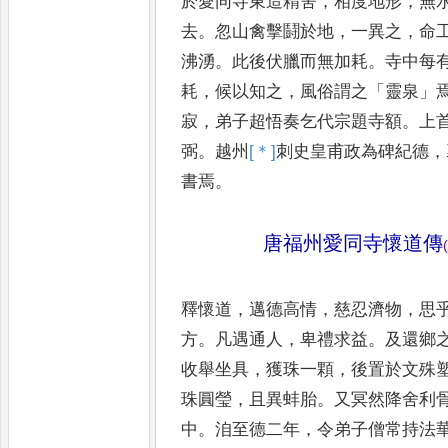
於愛同寺東造精舍
，
相度地形
，
無
去
。
忽山禽擊鬪於地
，
一異
之
，
命
沸湧
。
此後伏臘而
無加耗
。
寺中每
耗
，
候以知
之
，
風俗謂之
「
靈泉
」
寂
，
弟
子超悟奏乞代宗題寺額
。
上
弼
。
越州
[＊]
刺
史皇甫政為碑紀德
，
書焉
。
唐福州愛同寺懷道傳
(
釋懷道
，
邁德高情
，
慈忍濟物
，
思
方
。
凡遇通人
，
卑禮求益
。
及還鄉
收舉坐具
，
獲珠一顆
，
後置於
文殊
珠圓瑩
，
且異蚌胎
。
又
冥然降舍利
中
。
洎至德
二年
，
令弟子僧常持法