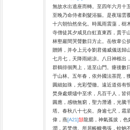
無
故水出遶座而轉
。
至四年六月十
至晚乃命侍者剃髮浴軀
。
是夜瑞
雲
十六朝怡然坐化
。
時風雨
震蕩
，
樹
寺僧徒其夕咸見
白虹直東西
，
貫于
林壑巖
間哭聲數日方止
。
岳牧韋公
贈賻
，
并令上元令劉君備威儀送歸
七月七
，
天降雨絕凉
。
八日神
柩出
群鶴徘徊輿上
，
送至
山門
。
瘞後數
于山林
。
五年
春
，
依外國法茶毘
，
圓細
如珠
，
光彩瑩徹
。
遠近道俗有
焚身處煨燼中至求
，
凡百千人
，
皆
圓應
，
感物無窮
，
聖力潛通
，
光
騰
塔
。
春秋八十七矣
。
身逾
七尺
，
霜
偉
，
燕
[A21]
頷
龍腮
，
神氣孤
拔
，
色
潤
，
若梵僧
。
所居帳幃
弗張
，
蚊蚋