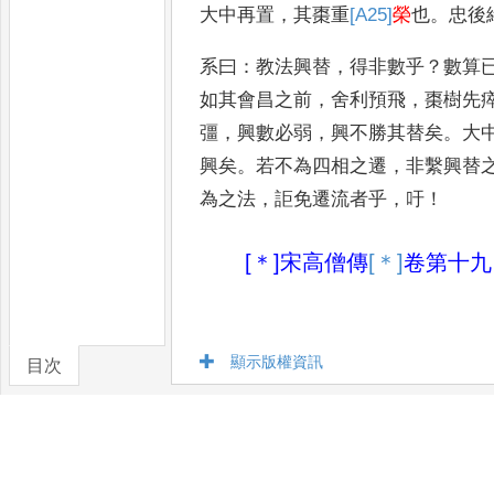
大中再置
，
其棗重
[A25]
榮
也
。
忠後
系曰
：
教法興替
，
得非數乎
？
數算
如其會昌之前
，
舍利預飛
，
棗樹先
彊
，
興數必弱
，
興不勝其替矣
。
大
興矣
。
若不為四相之
遷
，
非繫興替
為之法
，
詎
免遷流者乎
，
吁
！
[＊]
宋高僧傳
[＊]
卷
第十九
顯示版權資訊
目次
卷/篇章