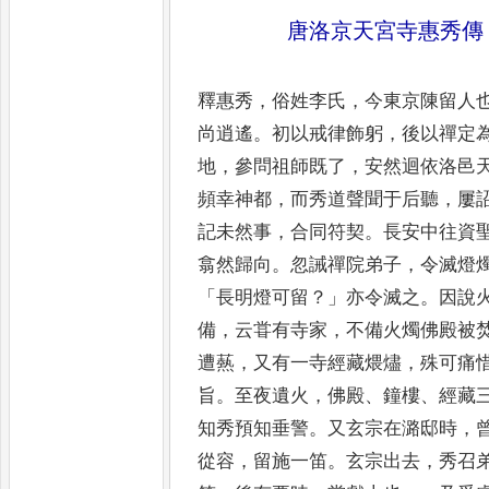
唐洛京天宮寺惠秀傳
釋惠秀
，
俗姓李氏
，
今東京陳留人
尚逍遙
。
初以戒律飾躬
，
後以禪定
地
，
參問祖師既了
，
安然迴
依洛邑
頻幸神都
，
而秀
道聲聞于后聽
，
屢
記未然
事
，
合同符契
。
長安中往資
翕然歸向
。
忽誡禪院弟子
，
令滅燈
「
長明燈可留
？」
亦令滅之
。
因說
備
，
云甞有寺家
，
不備火燭佛
殿被
遭爇
，
又有一寺經
藏煨燼
，
殊可痛
旨
。
至夜遺
火
，
佛殿
、
鐘樓
、
經藏
知秀預
知垂警
。
又玄宗在潞邸時
，
從容
，
留施一笛
。
玄宗出去
，
秀召