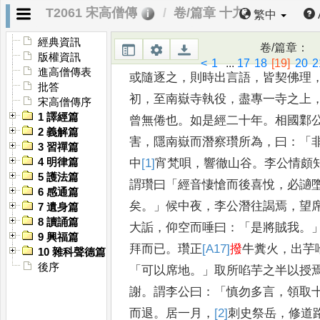
T2061 宋高僧傳
卷/篇章 十九
愧恥
，
時目之懶瓚
也
。
一說伊僧差
繁中
齋飡
，
或以
瓦釜煮土而食
——，
云
經典資訊
卷/篇章
：
知何
證驗之
？
一云好食僧之殘食
，
版權資訊
<
1
...
17
18
[19]
20
2
進高僧傳表
或
隨逐之
，
則時出言語
，
皆契佛理
批答
初
，
至南嶽寺執役
，
盡專一寺之上
宋高僧傳序
1 譯經篇
曾無倦也
。
如是經二十年
。
相
國鄴
2 義解篇
害
，
隱南嶽而潛察
瓚所為
，
曰
：「
3 習禪篇
4 明律篇
中
[1]
宵
梵唄
，
響徹
山谷
。
李公情頗
5 護法篇
謂瓚曰
「
經
音悽愴而後喜悅
，
必讁
6 感通篇
矣
。」
候
中夜
，
李公潛往謁焉
，
望
7 遺身篇
8 讀誦篇
大詬
，
仰空而唾曰
：「
是將賊我
。
9 興福篇
拜而已
。
瓚正
[A17]
撥
牛糞火
，
出芋
10 雜科聲德篇
後序
「
可以席地
。」
取所啗芋之半以授
謝
。
謂李公曰
：「
慎勿多言
，
領取
而退
。
居一月
，
[2]
刺
史祭岳
，
修道