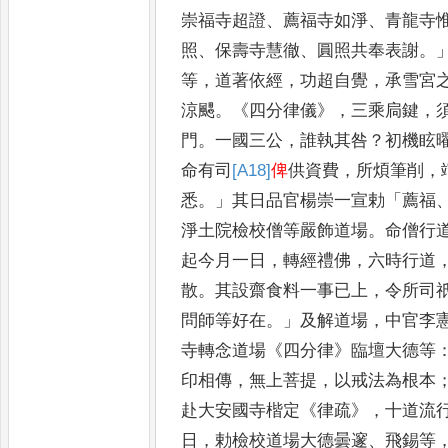
崇
福寺超證
、
薦福寺如淨
、
青龍寺
照
、
保壽寺慧徹
、
圓照共奉表謝
。
等
，
道著依經
，
功超自覺
，
承雪宮
涼颸
。《
四分律儀
》，
三乘扃鍵
，
門
。
一國三公
，
誰執其咎
？
初機
眩
命有司
[A18]
俾
供資費
，
所煩
筆削
，
悉
。」
其日品官楊崇
一宣勅
「
薦福
淨土院檢校
僧等嚴飾道場
。
命僧行
起
今月一日
，
轉經禮佛
，
六時行道
散
。
其設齋食料一事已上
，
令所司
問師等好在
。」
及解道場
，
中官
李
寺轉念道場
《
四分律
》
臨
壇大德等
印相傳
，
無上菩提
，
以戒法為根本
赴大安國
寺楷定
《
律疏
》，
十道流
日
，
勅檢
校道場大德曇邃
、
飛錫等