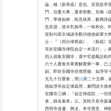
論
，
稱
《
新章疏
》
是也
。
至我皇帝
門
，
信重
大乘
，
遵承密教
。
見兩
《
門
，
學
者如林
，
執見殊異
，
數興諍
息其源
，
使水乳無乖
，
一味和合
。
宣勅勾當京城諸寺觀功德使鎮
軍大
云
：『《
四分律舊疏
》、《
新疏
》
等於安國寺律院僉
定一本流行
。』
四人俱集
安國寺
，
遣中官趙鳳詮勅
六十人齋食并果實解齋粥一事
，
已
副
。
即於安國寺供僧慧徹
、
如淨等
充九十日齋食
，
用
[1]
茶
二十五
丳
，
德如淨等僉定律疏用
，
兼問諸大德
安國寺三
綱
：『
僉定律疏院
，
一切
者
，
錄
名奏來
』
云
。
其時天長寺曇
西
明寺道邃
、
興泚
、
本寺寶意
、
神