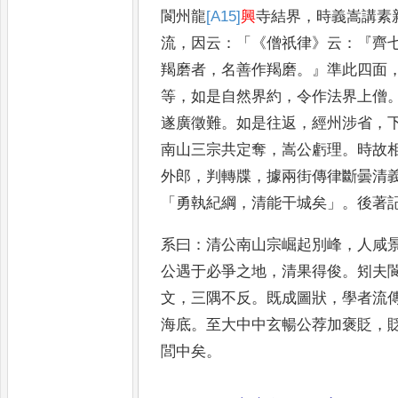
閬州龍
[A15]
興
寺
結界
，
時義嵩講素
流
，
因云
：「《
僧
祇律
》
云
：『
齊
羯磨者
，
名善
作羯磨
。』
準此四面
等
，
如是
自然界約
，
令作法界上僧
遂
廣徵難
。
如是往返
，
經州涉省
，
南山三宗共定奪
，
嵩公虧理
。
時故
外郎
，
判轉牒
，
據兩街傳律斷
曇清
「
勇執紀綱
，
清能干
城矣
」。
後著
系曰
：
清公南山宗崛起別峰
，
人咸
公遇于必爭之地
，
清果得俊
。
矧夫
文
，
三隅不反
。
既成圖狀
，
學
者流
海底
。
至大中中玄
暢公荐加褒貶
，
閭中矣
。