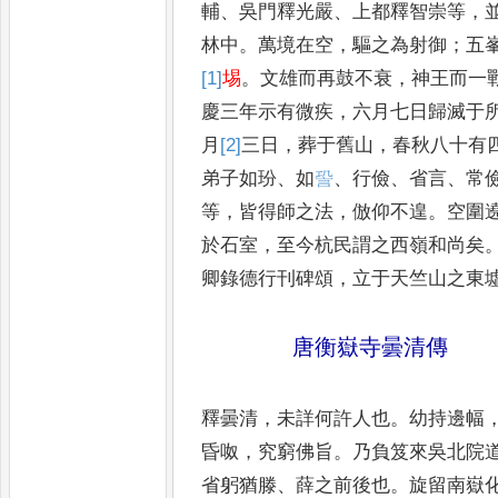
輔
、
吳門釋光嚴
、
上都釋智崇等
，
林中
。
萬境在空
，
驅之為射御
；
五
[1]
埸
。
文雄而再鼓不衰
，
神王
而一
慶三年示有微疾
，
六月七日歸滅于
月
[2]
三
日
，
葬于舊山
，
春秋八十有
弟子如玢
、
如
𧦬
、
行儉
、
省言
、
常
等
，
皆得師之法
，
倣仰不遑
。
空圍
於石室
，
至今杭民謂之西嶺和尚矣
卿錄德行刊碑頌
，
立于
天竺山之東
唐衡嶽寺曇清傳
釋曇清
，
未詳何許人也
。
幼持邊幅
昏呶
，
究窮佛旨
。
乃負笈來吳北
院
省躬猶滕
、
薛之前後也
。
旋留南嶽