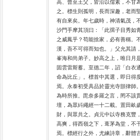
高
、
曾至王父
，
皆沿以儒素
，
不
甘
之
。
標生則孤明
，
長而
深趣
，
老而
有自來矣
。
年
七歲時
，
神清氣茂
，
沙門
手摩其頂曰
：「
此孺子目秀如
之威鳳乎
？
苟能捨家
，
必有善稱
。
漢
，
吾不可得而知也
。」
父允
其請
峯海和尚弟子
。
妙
高之上
，
唯日月
固雲雷斯蓄
。
至德二年
，
詔
「
白衣
命為
比丘
」。
標首中其選
，
即日得
焉
。
永泰初受具品於靈光寺顗律師
為時所推
。
毘奈多羅之言
，
罔不該
壇
，
為眾紏繩經一十二
載
。
置田畝
財
，
與眾共
之
。
貞元中以寺務克豐
高
爽
，
得西嶺之下
，
葺茅為堂
，
不
焉
。
標經行之外
，
尤練詩章
，
辭體