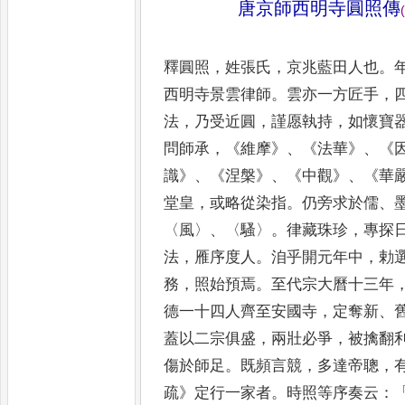
唐京師西明寺圓照傳
(
釋圓照
，
姓張氏
，
京兆藍田人也
。
西明寺景雲律師
。
雲亦一方匠手
，
法
，
乃受近圓
，
謹愿執持
，
如懷
寶
問師承
，《
維摩
》、《
法華
》、《
識
》、《
涅槃
》、《
中觀
》、《
華
堂皇
，
或略
從染指
。
仍旁求於儒
、
〈
風
〉、〈
騷
〉。
律
藏珠珍
，
專探
法
，
雁序度
人
。
洎乎開元年中
，
勅
務
，
照始預焉
。
至代宗大曆十三年
德一十四人齊至安國寺
，
定奪新
、
蓋以二宗俱盛
，
兩壯必爭
，
被擒翻
傷於師足
。
既頻言競
，
多
達帝聰
，
疏
》
定行一家者
。
時照等序奏云
：