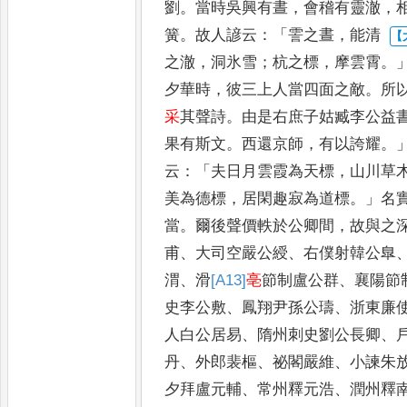
劉
。
當時吳興有晝
，
會稽有靈澈
，
簧
。
故人諺云
：「
霅之晝
，
能清
之澈
，
洞氷雪
；
杭之標
，
摩雲霄
。
夕華時
，
彼三上人當四面之敵
。
所
采
其聲詩
。
由是右庶子姑臧
李公益
果有斯文
。
西還京
師
，
有以誇耀
。
云
：「
夫日月雲
霞為天標
，
山川草
美為
德標
，
居閑趣寂為道標
。」
名
當
。
爾後聲價軼於公卿間
，
故與之
甫
、
大司空嚴公綬
、
右僕射韓公
臯
渭
、
滑
[A13]
亳
節制盧公群
、
襄陽
節
史李公敷
、
鳳翔尹孫公
璹
、
浙東廉
人白公居易
、
隋
州刺史劉公長卿
、
丹
、
外郎裴
樞
、
祕閣嚴維
、
小諫朱
夕拜盧
元輔
、
常州釋元浩
、
潤州釋