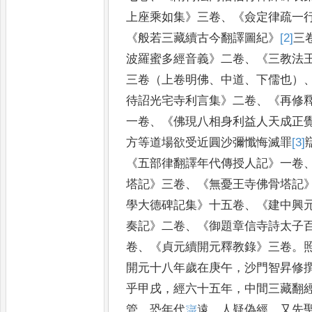
上
座乘如集
》
三卷
、《
僉定律疏一
《
般若三藏續古今翻譯圖紀
》
[2]
三
波羅蜜多經音義
》
二卷
、《
三教法
三卷（上卷明佛
、
中道
、
下儒也）
待詔光宅寺利言集
》
二卷
、《
再修
一卷
、《
佛現八相身利益人天
成正
方等道場欲受近圓沙彌
懺悔滅罪
[3]
《
五部律翻譯年代
傳授人記
》
一卷
塔記
》
三卷
、《
無
憂王寺佛骨塔記
學大德碑記集
》
十五卷
、《
建中興
奏記
》
二
卷
、《
御題章信寺詩太子
卷
、《
貞
元續開元釋教錄
》
三卷
。
開元
十八年歲在庚午
，
沙門智昇修
乎甲戌
，
經六十五年
，
中間三藏翻
管
，
恐年代
𡩻
遠
，
人疑偽經
。
又先