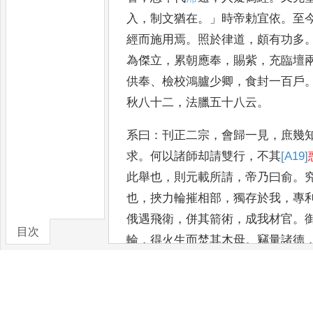
入
，
制文猶在
。」
時帝勅宜依
。
至
經而施用焉
。
照於律
道
，
頗有功多
為傑立
，
累朝應
奉
，
賜紫
，
充臨壇
供奉
、
檢校
鴻臚少卿
，
食封一百戶
秋八
十二
，
法臘五十八云
。
系曰
：
刊正二宗
，
會歸一見
，
庶幾
求
。
何以諸師却請雙行
，
不其
[A19]
此舉也
，
則元載所請
，
帝乃曰俞
。
也
，
挾力輪摧相部
，
獨存於
我
，
專
俄遇飛衛
，
併其箭
術
，
成我材官
。
目次
輪
，
得火
生而焚其木母
。
竊量諸德
卷/篇章
雙
行
，
同不僉定
，
則何異乎眼頭生
『
伊
』？
必須聲後知音
，
方驗一夔
三本生焉
；
舊有南山
，
四家出矣
！