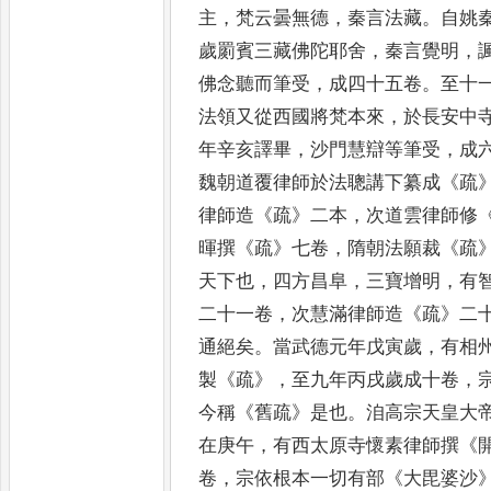
主
，
梵云曇無德
，
秦言法藏
。
自姚
歲罽賓
三藏佛陀耶舍
，
秦言覺明
，
佛念聽而筆受
，
成四十五卷
。
至十
法領又從西國將梵本來
，
於長
安中
年辛亥譯畢
，
沙門慧
辯等筆受
，
成
魏朝道覆律
師於法聰講下纂成
《
疏
律
師造
《
疏
》
二本
，
次道雲律師修
暉
撰
《
疏
》
七卷
，
隋朝法願裁
《
疏
天下也
，
四方昌阜
，
三寶增明
，
有
二十一卷
，
次慧滿律師造
《
疏
》
二
通絕矣
。
當武德元年戊寅歲
，
有相
製
《
疏
》，
至九年丙戌歲
成十卷
，
今稱
《
舊疏
》
是也
。
洎高
宗天皇大
在庚午
，
有西太原
寺懷素律師撰
《
卷
，
宗依根
本一切有部
《
大毘婆沙