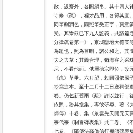
散
，
設齋外
，
各賜絹帛
。
其十四人
寺修
《
疏
》，
程才品用
，
各得其宜
同筆削潤色
，
圓照筆受正字
，
寶意
受
。
其崇叡已下九人證義
，
共議
篇
分律疏卷第一
》，
京城臨壇
大德某
為題也
，
照為首唱
，
諸公和之
。
其
夫之去草
；
其義合理
，
猶海客之采
尼
，
不看他面
。
俄屬德宗即位
，
改
《
疏
》
草畢
。
六月望
，
勅圓照依國
抄寫進本
。
至十二月十二日送
祠部
卷
。
仍乞新舊兩
《
疏
》
許
以並行
，
依照
，
務其搜集
，
專彼研尋
。
著
《
師傳
》
十卷
、
集
《
景雲先天開元天
宗代宗
《
制旨碑表集
》
共二卷
、《
七卷
、
《
隋傳法高僧信行禪師碑表