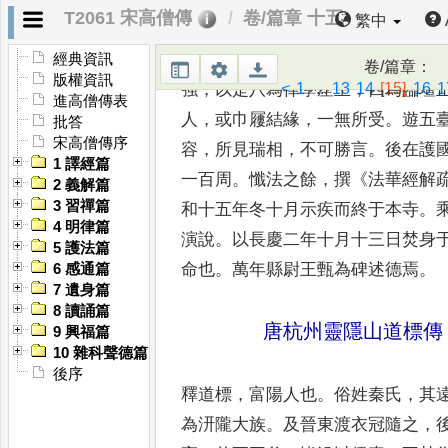
T2061 宋高僧傳
卷/篇章 十五
繁中
本郡守李公錡
、
田公敦
、
浙東率薛
勸登法座
，
或馳簡而延蒞戒
壇
。
乘
經典資訊
卷/篇章
：
版權資訊
<
1
...
13
14
[15]
16
1
強
，
以是八為律學
座主
，
四為臨壇
進高僧傳表
人
，
或巾屨
結緣
，
一無所受
。
遊五
批答
宋高僧傳序
容
，
所見瑞相
，
不可勝言
。
後在護
1 譯經篇
一百周
。
懺法之餘
，
撰
《
法華經解
2 義解篇
3 習禪篇
和十五年冬十月示疾而終于本
寺
。
4 明律篇
演說
。
以長慶二年十
月十三日焚身
5 護法篇
命也
。
萬
年縣尉王甄為碑述德焉
。
6 感通篇
7 遺身篇
8 讀誦篇
唐杭州靈隱山道標傳
9 興福篇
10 雜科聲德篇
後序
釋道標
，
富陽人也
。
俗姓秦氏
，
其
為汧隴大族
。
及晉東渡衣冠隨之
，