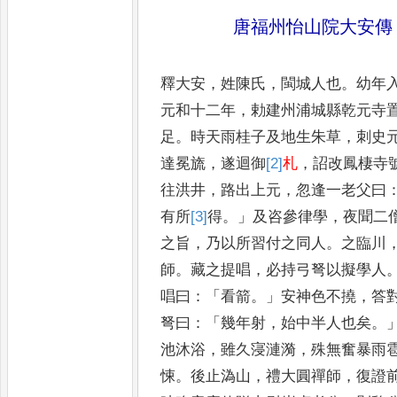
唐福州怡山院大安傳
釋大安
，
姓陳氏
，
閩城人也
。
幼年
元和十二年
，
勅建州浦城縣乾元寺
足
。
時天雨桂子及地生朱
草
，
刺史
達冕旒
，
遂迴御
[2]
札
，
詔改鳳棲寺
往洪
井
，
路出上元
，
忽逢一老父曰
有所
[3]
得
。」
及咨參律學
，
夜聞二
之旨
，
乃以所習付之同人
。
之臨川
師
。
藏之提唱
，
必持弓弩以
擬學人
唱曰
：「
看箭
。」
安神色
不撓
，
答
弩曰
：「
幾年射
，
始
中半人也矣
。
池沐浴
，
雖
久寖漣漪
，
殊無奮暴雨
悚
。
後止溈山
，
禮大圓禪師
，
復證