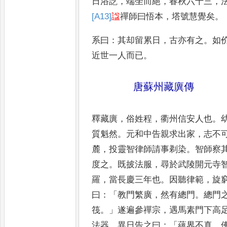
日浴訖
，
端坐而絕
，
春秋
六十三
，
[A13]
諡
禪師曰悟本
，
塔
號慧覺矣
。
系曰
：
其却留累日
，
古亦有之
。
如
近世一人而已
。
唐蘇州藏廙傳
釋藏廙
，
俗姓程
，
衢州信安人也
。
質魁然
。
元和中告親求出家
，
志不
麓
，
投靈智律師請事剃
染
。
智師察
度之
。
既披法
服
，
尋於武陵開元寺
羅
，
當長慶三年也
。
因聽律範
，
旋
曰
：「
教門繁廣
，
然有總門
。
總門
筏
。」
遂遍參禪宗
，
遇馬素門下高
法器
，
異日告之曰
：「
蘊界不
真
，