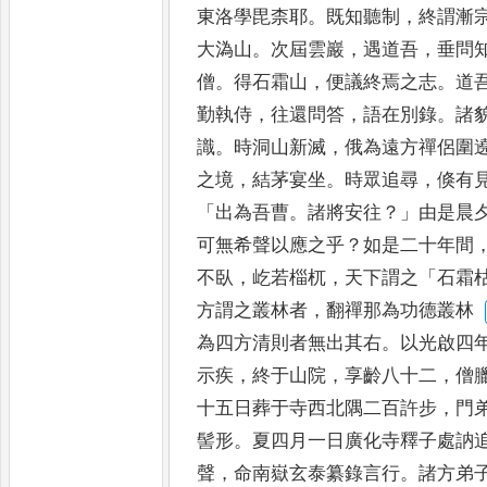
東洛學毘柰耶
。
既
知聽制
，
終謂漸
大溈山
。
次
屆雲巖
，
遇道吾
，
垂問
僧
。
得石霜山
，
便議終焉之志
。
道
勤執侍
，
往還問答
，
語在別錄
。
諸
識
。
時洞山新滅
，
俄為遠方禪侶
圍
之境
，
結茅宴坐
。
時眾
追尋
，
倏有
「
出為吾曹
。
諸
將安往
？」
由是晨
可無希
聲以應之乎
？
如是二十年間
不臥
，
屹若椔杌
，
天下謂之
「
石霜
方謂之叢林者
，
翻禪那為功德叢林
為四方清則者無出其右
。
以光啟四
示疾
，
終于山院
，
享齡八十
二
，
僧
十五日葬于寺西北
隅二百許步
，
門
髻形
。
夏四月一日廣化寺釋子處訥
聲
，
命南嶽玄泰纂錄言行
。
諸方弟