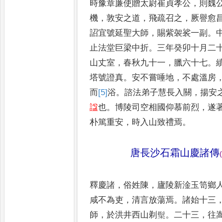
時豫章廉使贈太尉崔貞孝公
，
則魏
機
，
敦安之道
，
飛疏召之
，
厥
譽愈
詔宜號延聖大師
，
賜
紫袈裟一副
。
止法堂巨梁
中折
。
三年癸卯十月二
山
丈室
，
春秋九十一
，
臘六十七
。
塔號證真
。
安不嘗唾地
，
不處溫房
而
[5]
浴
。
諮法弟子慧長入關
，
揚
安
諡
也
。
博陵司空相國仰慕
前烈
，
遂
朴篤重安
，
時入
山致禮焉
。
唐長沙石霜山慶諸傳
(
釋慶諸
，
俗姓陳
，
廬陵新淦玉笥鄉
咸不為吏
，
清言放蕩焉
。
諸始十三
師
，
於洪井西山剃䰂
。
二十三
，
往