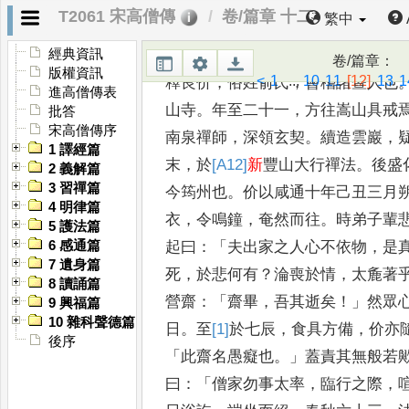
T2061 宋高僧傳
卷/篇章 十二
繁中
經典資訊
卷/篇章
：
版權資訊
<
1
...
10
11
[12]
13
1
釋良价
，
俗姓俞氏
，
會稽諸暨人也
進高僧傳表
山寺
。
年至二十一
，
方往嵩山具戒
批答
宋高僧傳序
南泉禪師
，
深領玄契
。
續造
雲巖
，
1 譯經篇
末
，
於
[A12]
新
豐山大行禪
法
。
後盛
2 義解篇
3 習禪篇
今筠州也
。
价以
咸通十年己丑三月
4 明律篇
衣
，
令鳴
鐘
，
奄然而往
。
時弟子輩
5 護法篇
起
曰
：「
夫出家之人心不依物
，
是
6 感通篇
7 遺身篇
死
，
於悲何有
？
淪喪於情
，
太麁著
8 讀誦篇
營齋
：「
齋畢
，
吾其逝矣
！」
然眾
9 興福篇
10 雜科聲德篇
日
。
至
[1]
於
七辰
，
食具方備
，
价亦
後序
「
此齋名愚癡也
。」
蓋責其無般若
曰
：「
僧家勿事太率
，
臨行之
際
，