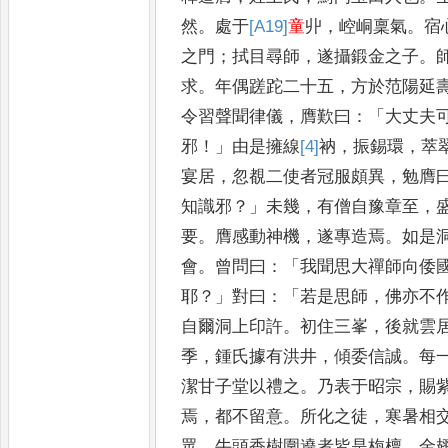
然
。
處于
[A19]
童
丱
，
崆峒稟氣
。
宿
之門
；
拭目尋師
，
遂攝鍛金之子
。
求
。
年偶蹉跎二十五
，
方於范
陽延
令習聲聞律儀
，
膺
歎曰
：「
大丈夫
邪
！」
由是擁線
[4]
衲
，
振錫環
，
萃
宴居
，
忽
覩二使者冠服頗異
，
勉膺
知識邪
？」
未幾
，
有僧自豫章至
，
要
。
膺感動神機
，
遂專造焉
。
如是
會
。
曾問曰
：「
我聞思大禪師向倭
耶
？」
對曰
：「
若是思師
，
佛亦不
自爾洞上印許
。
初住三峯
，
後
就雲
季
，
鍾氏據有洪井
，
傾
委信誠
。
每
潔甘子堂以
禮之
。
乃表于昭宗
，
賜
焉
，
都不留意
。
所化之徒
，
寒暑相
眾
。
牛頭香樹圍遶者皆是栴檀
，
金