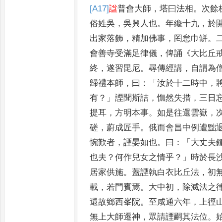
[A17]
諡
普會大師
，
塔曰法相
。
次
餘
俗姓吳
，
吳興人也
。
年纔
十九
，
於
出家落飾
，
精
加佛事
，
罔怠巾缾
。
會善
寺受滿足律儀
，
俾誦
《
大比丘
終
，
遂習毘尼
。
尋傳經講
，
自謂為
歸禮本師
，
曰
：「
汝於十二時中
，
有
？」
諲聞斯詰
，
憮然失措
，
三日
提耳
，
方明本事
。
如是往
還雲嶽
，
磋
，
蔚成匠手
。
俄而
會昌中例遭黜
惋歎者
，
諲晏
如也
。
曰
：「
大丈夫
也夫
？
何
作兒女之情乎
？」
時於長
居家供施
。
蓋諲執白衣比丘法
，
初
載
，
若門賓焉
。
大中初
，
除滅法之
還故鄉西峯院
。
至咸通六年
，
上徑
無上大師遷神
，
眾請
諲嗣其法位
。