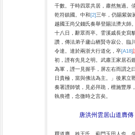
千數
。
于時
四眾共居
，
肅然無過
。
乾符鎮國
。
中和
[2]
三
年
，
仍賜紫袈
越國王尚父錢氏奏舉登賜法濟大師
十八日
，
辭眾而卒
。
霅溪戚
長史寫
讚
，
傳法弟子廬山栖
賢寺寂公
、
臨
令達
。
達於兩
浙大行道化
，
卒
[A18]
初
，
諲有先
見之明
。
武肅王家居石
為軍
，
諲一見握手
，
屏左右而謂之
日貴極
，
當與佛法為主
。」
後累立
奏署諲師號
，
見必拜跪
，
檀施
豐厚
執喪禮
，
念微時之言
矣
。
唐洪州雲居山道膺傳
釋道膺
，
姓王氏
，
薊門玉田人也
。