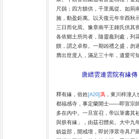
尺鷃
；
四方饋供
，
千里風從
。
如荊
施
，
動盈鉅萬
。
以天
復元年辛酉秋
三日而
化焉
。
豫章南平王鍾氏供其
各依鄉土所尚者
，
隨靈龕到處
，
列
饌
，
謂之卓祭
。
一期凶禮之盛
，
勿
膺出世度人
，
滿足三十年
，
遺愛可
唐縉雲連雲院有緣傳
釋有緣
，
俗姓
[A20]
馮
，
東川梓潼人
都福感寺
，
事定蘭開士
——
即宣宗
多在內中
。
一旦宣召
，
帝以筆書其
與朕有緣
」，
由茲召體矣
。
大中
九
鎮益部
，
開戒壇
，
即於
淨眾寺具尸