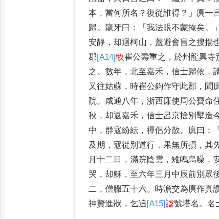
本
，
當何所名
？
復從誰
得
？」
廙一
歸
。
龍牙曰
：「
我法眼
不蒙掩矣
。
安靜
，
却迴柯山
，
蓋避會昌之搜揚
郡
[A14]
牧
崔
公壽重之
，
於州龍興寺
之
。
數年
，
北至嘉禾
，
信士歸依
，
又往姑蘇
，
時崔公鈞作守此郡
，
聞
院
。
咸通八年
，
浙西廉使周公寶命
秋
，
却返嘉禾
，
信士呂京捨
別墅造
中
，
群寇紛紜
，
禪侶
分散
。
廙曰
：
及期
，
寇從別道
行
，
果無所損
，
其
月十二
日
，
滿院陰雲
，
雉鳴烏噪
，
哭
，
却穌
，
至六年三月中辰前別眾
二
，
僧臘五十六
。
時澹交為廙作真
神贊進狀
，
乞追
[A15]
諡
號塔名
。
名