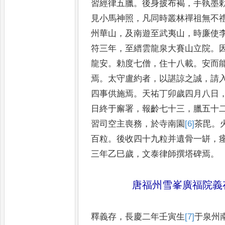
習經律五
臘
。
後身披布褐
，
手執墨
見
小馬神照
，
凡同時叢林禪祖無不
州華山
，
及南遊至武夷山
，
時廉使
符三年
，
至縉雲龍泉大賽
山立院
。
龍安
。
勅度七
僧
，
住十八載
。
安而
焉
。
太守
盧約者
，
以諶諒之誠
，
請
四事供施焉
。
天祐丁卯歲四月八日
日終于廨署
，
報齡七十三
，
臘五十
習司空主喪務
，
於寺南園
[6]
茶
毘
。
百粒
。
後收四十九
粒并遺骨一缾
，
三年乙巳
歲
，
文泰律師撰塔碑焉
。
唐福州雪峯廣福院義
釋義存
，
長慶二年壬寅生
[7]
于
泉州