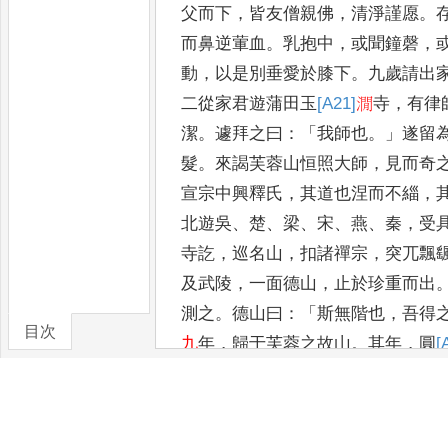
父而下
，
皆友僧親佛
，
清淨謹愿
。
而鼻逆葷血
。
乳抱中
，
或聞鐘磬
，
動
，
以是別垂愛於膝下
。
九歲請
出
二從家君遊蒲田玉
[A21]
㵎
寺
，
有律
潔
。
遽拜之曰
：「
我師
也
。」
遂留
髮
。
來謁芙蓉山
恒照大師
，
見而奇
宣宗中
興釋氏
，
其道也涅而不緇
，
北遊吳
、
楚
、
梁
、
宋
、
燕
、
秦
，
受
寺訖
，
巡名山
，
扣諸禪宗
，
突兀飄
及武陵
，
一面德山
，
止於珍重而出
測之
。
德山曰
：「
斯無階也
，
吾得
目次
九
年
，
歸于芙蓉之故山
。
其年
，
圓
[
卷/篇章
山擁徒至于怡山王真君上昇
之地
。
纍纍而
[A24]
款
關
，
存拒而久
之
。
山
)
存同而議曰
：「
我之道
魏魏乎
，
法