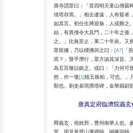
壽寺謂眾曰
：「
昔四明天童
山僧曇
墳塔存焉
。」
相去遼
遠
，
人有疑者
如其言
。
初任
生將迎奐
，
人或難之
始
，
有異
僧令大其門
，
二十年之後
之
。」
比奐至止
，
果二十年矣
。
又
眾留擁
，
乃以椶拂與之曰
：
[A7]
「
焉
？」
暨乎潛行
，
眾方諭其深旨
。
為五百墩以鎮之
。
或曰
：
「
力何可
然
，
作一墩
[1]
植
五株柏
，
可也
。」
類也
。
刺史崔琪撰塔
碑
，
金華縣尉
唐真定府臨濟院義玄
釋義玄
，
俗姓邢
，
曹州南華人也
。
苦
。
因見黃檗山運禪師
，
鳴啄同時