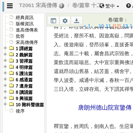
T2061 宋高僧傳
卷/篇章 十二
繁中
釋日照
，
姓劉氏
，
岐下人也
。
家世
博覽經籍
，
復於
《
莊
》、《
老
》，
經典資訊
卷/篇章
：
版權資訊
<
1
...
10
11
[12]
13
1
釋子
。
即往長安大興善寺曇光法師
進高僧傳表
受經法
，
靡所不精
。
因遊嵩嶽
，
問
批答
宋高僧傳序
入
。
後遊南嶽
，
登昂頭
峯
，
直拔蒼
1 譯經篇
志
。
庵居二十載
，
屬會昌武宗毀教
2 義解篇
3 習禪篇
栗飲流
而延喘息
。
大中宣宗重興佛
4 明律篇
還就昂頭山舊基
，
結苫蓋
，
構舍宇
5 護法篇
學人波委
。
咸通中示滅
，
春秋一
百
6 感通篇
7 遺身篇
三日入塔
，
立碑存焉
。
天下謂其禪
8 讀誦篇
9 興福篇
10 雜科聲德篇
唐朗州德山院宣鑒傳
後序
釋宣鑒
，
姓周氏
，
劍南人也
。
生惡