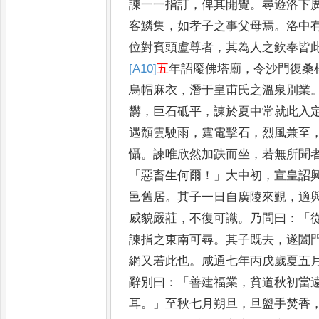
諫一一
指訂
，
俾其開覺
。
尋遊洛下
客鱗集
，
如孝子之事父母焉
。
洛中
位對賓頭盧尊者
，
其為人之
欽奉皆
[A10]
五
年詔廢佛塔廟
，
令沙門復桑
烏帽麻衣
，
潛
于皇甫氏之溫泉別業
欝
，
巨
石砥平
，
諫於夏中常就此入
遇頹雲駛雨
，
霆電擊石
，
烈風兼至
懾
。
諫唯欣然加趺而坐
，
若無所
聞
「
惡畜生何爾
！」
大中初
，
宣皇
詔
邑舊居
。
其子一日自
廣陵來覲
，
適
威貌嚴莊
，
不
復可識
。
乃問曰
：「
諫指之東
南可尋
。
其子既去
，
遂闔
網又若此也
。
咸通七年丙戌歲夏五
辭別曰
：「
善建福業
，
貧道秋初當
耳
。」
至秋七月朔旦
，
旦盥手焚
香