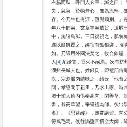
右脇而臥
，
呼門人玄章
，
誡之曰
：
失
，
急急
，
於物無心
，
無為流轉
，
存
。
今乃生也有
涯
，
暫與爾別
。」
年八十餘
矣
。
玄章等奉遺旨
，
送屍
中
，
施諸鳥獸
。
三日復視之
，
肌貌
遂以餅餌覆之
，
經宿有狐狼迹
，
唯
如
。
乃議用外國法焚之
，
收合
餘燼
人
[4]
尤
歸信
，
香火不絕
焉
。
次有杭
湖州長城人也
。
姓錢氏
，
即禮部侍
疾
，
宗
割股肉饋啖之
，
紿云
「
他畜
間
，
孝譽聞于親里
，
乃求出家
。
時
壇十望大德內供奉高閑
，
閑善草
、
書
，
甚高華望
，
宗誓禮為師
。
後出
名
》、《
思益經
》，
遂常講習
。
閑
得鳳毛焉
。
倏往謁鹽官悟空
大師
，