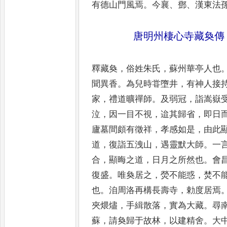
有德山門風焉
。
今襄
、
鄧
、
漢東法
唐明州棲心寺藏奐傳
釋藏奐
，
俗姓朱氏
，
蘇州華亭人也
聞異香
。
為兒時甞墮井
，
有神人接
家
，
禮道曠禪師
。
及弱冠
，
詣嵩
嶽
泣
，
因一目不視
，
迨其
歸省
，
即日
廬墓間頗有徵
祥
，
孝感如是
，
由此
道
，
復
詣五洩山
，
遇靈默大師
。
一
合
，
顯晦之道
，
日月之所然也
。
會
復盛
。
唯奐居之
，
熒不能惑
，
焚不
也
。
洎周洛再構長壽寺
，
勅度居
焉
夾煨燼
，
手緝散落
，
實為
大藏
。
尋
蘇
，
請奐歸于故
林
，
以建精舍
。
大