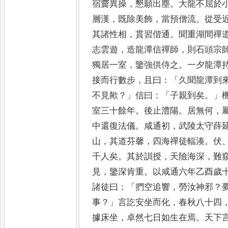
宿齎異操
，
懇願出塵
。
大龍不屈於
層漢
，
既除美飾
，
當預僧流
。
從受
其諸性相
，
貫習偕通
。
聞重湖間禪
志雲遊
，
造龍潭信
禪師
，
則石頭宗
獨居一室
，
鑒強供侍之
。
一夕龍潭
接而行數步
，
且曰
：「
久聞龍潭到
不見歟
？」
信曰
：「
子親到矣
。」
室三十餘年
。
後止澧陽
。
居無何
，
中還復法儀
。
咸通初
，
武陵太
守薛
山
，
其道芬馨
，
四海禪
徒輻湊
。
伏
千人矣
。
其於訓
授
，
天險海深
，
難
見
，
鑒深肯
重
。
以咸通六年乙酉歲
諸
徒曰
：「
捫空追響
，
勞汝神邪
？
事
？」
言訖安坐而化
，
春秋八十四
據床坐
，
卓然七日如生在焉
。
天下