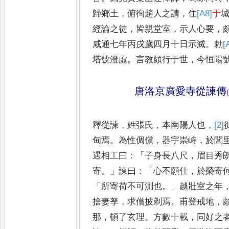
歸鄉土
，
俯徇趙人之請
，
住
[A8]
于
經論之徒
，
皆親堂室
，
示人心要
，
咸通七年丙
戌歲四月十日示滅
。
勅
[
塔號
澄虛
。
言教頗行于世
，
今恒陽
唐洛京廣愛寺從諫傳
(
釋從諫
，
姓張氏
，
本南陽人也
，
[2]
甸焉
。
為性倜儻
，
器宇崇峙
，
於閭
遇相工曰
：「
子身長八尺
，
眉目秀
寄
。」
諫曰
：「
心不願仕
，
於榮寄
「
所寄荷不可測也
。」
越壯室之
年
捨妻孥
，
求僧披剃焉
。
甫
登戒地
，
那
，
頓了玄理
。
方數十載
，
同好之