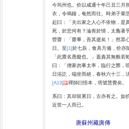
今筠州也
。
价以
咸通十年己丑三月
衣
，
令鳴
鐘
，
奄然而往
。
時弟子輩
起
曰
：「
夫出家之人心不依物
，
是
死
，
於悲何有
？
淪喪於情
，
太麁著
營齋
：「
齋畢
，
吾其逝矣
！」
然眾
日
。
至
[1]
於
七辰
，
食具方備
，
价亦
「
此齋名愚癡也
。」
蓋責其無般若
曰
：「
僧家勿事太率
，
臨行之
際
，
日浴訖
，
端坐而絕
，
春秋
六十三
，
[A13]
諡
禪師曰悟本
，
塔
號慧覺矣
。
系曰
：
其却留累日
，
古亦有之
。
如
近世一人而已
。
唐蘇州藏廙傳