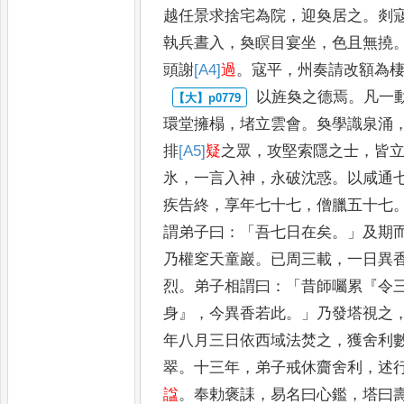
越任景求
捨宅為院
，
迎奐居之
。
剡
執兵晝入
，
奐瞑目宴坐
，
色且無撓
頭謝
[A4]
過
。
寇平
，
州奏請改額為
以旌奐之德焉
。
凡一
環堂
擁榻
，
堵立雲會
。
奐學識泉涌
排
[A5]
疑
之眾
，
攻堅索隱之士
，
皆
氷
，
一言入神
，
永破沈惑
。
以咸通
疾告終
，
享年七十七
，
僧臘
五十七
謂弟子曰
：「
吾七日
在矣
。」
及期
乃權窆天童巖
。
已周三載
，
一日異
烈
。
弟子相
謂曰
：「
昔師囑累
『
令
身
』，
今異
香若此
。」
乃發塔視之
年八
月三日依西域法焚之
，
獲舍利
翠
。
十三年
，
弟子戒休齎舍利
，
述
諡
。
奉勅褒誄
，
易名曰心鑑
，
塔曰