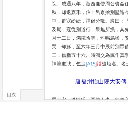
院
。
咸通八年
，
浙西廉使周公寶命
秋
，
却返嘉禾
，
信士呂京捨
別墅造
中
，
群寇紛紜
，
禪侶
分散
。
廙曰
：
及期
，
寇從別道
行
，
果無所損
，
其
月十二
日
，
滿院陰雲
，
雉鳴烏噪
，
哭
，
却穌
，
至六年三月中辰前別眾
二
，
僧臘五十六
。
時澹交為廙作真
神贊進狀
，
乞追
[A15]
諡
號塔名
。
名
唐福州怡山院大安傳
目次
釋大安
，
姓陳氏
，
閩城人也
。
幼年
卷/篇章
元和十二年
，
勅建州浦城縣乾元寺
足
。
時天雨桂子及地生朱
草
，
刺史
達冕旒
，
遂迴御
[2]
札
，
詔改鳳棲寺