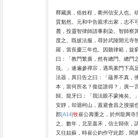
釋藏廙
，
俗姓程
，
衢州信安人也
。
質魁然
。
元和中告親求出家
，
志不
麓
，
投靈智律師請事剃
染
。
智師察
度之
。
既披法
服
，
尋於武陵開元寺
羅
，
當長慶三年也
。
因聽律範
，
旋
曰
：「
教門繁廣
，
然有總門
。
總門
筏
。」
遂遍參禪宗
，
遇馬素門下高
法器
，
異日告之曰
：「
蘊界不
真
，
本
，
當何所名
？
復從誰
得
？」
廙一
歸
。
龍牙曰
：「
我法眼
不蒙掩矣
。
安靜
，
却迴柯山
，
蓋避會昌之搜揚
郡
[A14]
牧
崔
公壽重之
，
於州龍興寺
之
。
數年
，
北至嘉禾
，
信士歸依
，
又往姑蘇
，
時崔公鈞作守此郡
，
聞