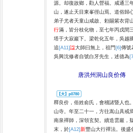
源
。
却復故鄉
，
勸人
營福
。
咸通三
山
，
遂止天目
東峯徑山焉
。
道俗歸
弟子
尤者天童山咸啟
、
勅賜紫衣背
行
滿
，
皆
分枝化物
，
至七年丙戌閏
塔于大寂巖下
。
梁乾化五年
，
吳越
追
[A11]
諡
大師曰無上
，
祖門
[6]
傳
號
吳興沈修者自號白牙先
生
，
述德為
[
唐洪州洞山良价傳
釋良价
，
俗姓俞氏
，
會稽諸暨人也
山寺
。
年至二十一
，
方往嵩山具戒
南泉禪師
，
深領玄契
。
續造
雲巖
，
末
，
於
[A12]
新
豐山大行禪
法
。
後盛