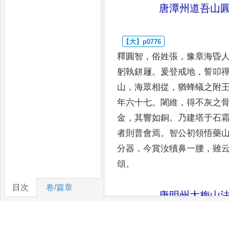
唐潭州道吾山
釋圓智
，
俗姓張
，
豫章海昏
躬執鉼屨
。
爰登戒地
，
誓叩
山
，
海眾相從
，
猶蜂蟻之附
年六十七
。
闍維
，
得不灰之
金
，
其響如銅
。
乃建塔于石
者則普會
焉
。
智公初領悟藥
分器
，
今賞汝犢鼻一腰
，
雖
頌
。
目次
卷/篇章
唐明州大梅山
釋法常
，
俗姓鄭
，
襄陽人也