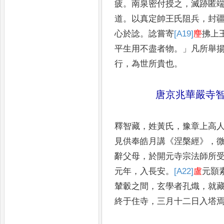
疲
。
南
泉密付授之
，
滅跡匿
道
。
以真定帥王氏阻
兵
，
封
心於諗
。
諗嘗寄
[A19]
麈
拂上
平生用不盡者
物
。」
凡所舉
行
，
為世所貴也
。
唐京兆華嚴寺
釋智藏
，
姓黃氏
，
豫章上高
見供奉皓月講
《
涅槃
經
》，
辭父母
，
於開元寺宗法師所
元年
，
入長安
。
[A22]
盧
元顥
輦轂之間
，
玄學者孔熾
，
就
終于
住寺
，
三月十二日入塔