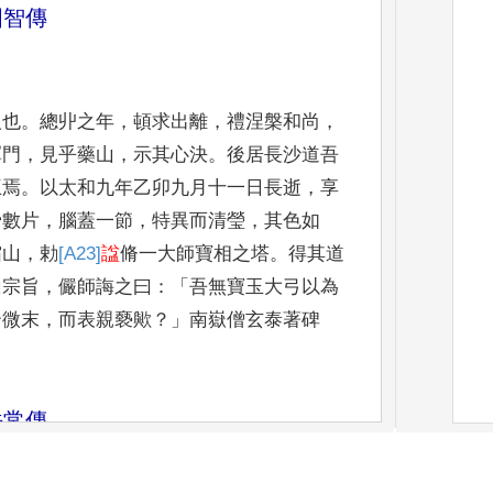
圓智傳
人也
。
總丱之年
，
頓
求出離
，
禮涅槃和尚
，
禪門
，
見乎藥山
，
示其心決
。
後居長沙
道吾
王焉
。
以太
和九年乙卯九月十一日長逝
，
享
骨數片
，
腦蓋一節
，
特異而清
瑩
，
其色如
霜山
，
勅
[A23]
諡
脩一大師寶相之塔
。
得其道
山宗旨
，
儼師誨之曰
：「
吾
無寶玉大弓以為
云微末
，
而表親褻歟
？」
南嶽僧玄泰著
碑
法常傳
。
稚歲從師於荊之
玉泉寺
。
凡百經書
，
一覽