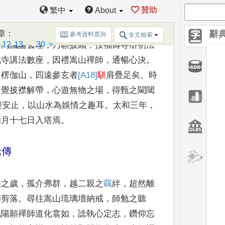
贊助
繁中
About
。
少而警慧
，
七歲
誦通
《
詩
．
雅
》，
遂應州
章
：
辭
參考資料查詢
全文檢索
12
13
...
30
>
沙門議論玄理
，
乃願披緇
，
投福壽寺辯
初法
成寺講法
數座
，
因禮嵩山禪師
，
通暢心決
。
州楞伽山
，
四遠參玄者
[A18]
駢
肩疊足矣
。
時
不覺披襟解帶
，
心遊無物之場
，
得甄之閫
閾
樂安止
，
以山
水為娛情之趣耳
。
太和三年
，
四月十七日入塔焉
。
諗傳
稚之歲
，
孤介弗群
，
越二親之
覊
絆
，
超然離
師剪落
。
尋往嵩山琉璃壇納戒
，
師
勉之聽
池陽願
禪師道化翕如
，
諗執心定志
，
鑽仰忘