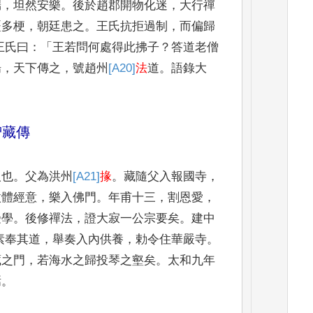
端
，
坦然安樂
。
後於趙
郡開物化迷
，
大行禪
疆多梗
，
朝廷患之
。
王氏抗拒過制
，
而
偏歸
王氏曰
：「
王若
問何處得此拂子
？
答道老僧
揚
，
天下傳之
，
號趙州
[A20]
法
道
。
語錄
大
智藏傳
人也
。
父為洪州
[A21]
掾
。
藏隨父入報國寺
，
微體經意
，
樂入佛門
。
年甫十三
，
割恩愛
，
受學
。
後修禪
法
，
證大寂一公宗要矣
。
建中
素奉其道
，
舉奏入內供養
，
勅令住
華嚴寺
。
藏之門
，
若海水之歸投琴之壑矣
。
太和九年
焉
。