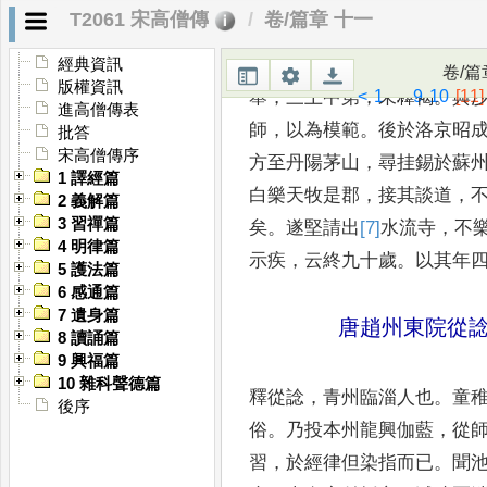
T2061 宋高僧傳
卷/篇章 十一
釋甄公
，
姓魯氏
，
江陵人也
經典資訊
卷/篇
版權資訊
<
1
...
9
10
[11]
舉
，
三上中第
，
未釋褐
。
與
進高僧傳表
師
，
以為模範
。
後於洛京昭
批答
宋高僧傳序
方至丹陽
茅山
，
尋挂錫於蘇
1 譯經篇
白樂天牧是郡
，
接其談道
，
2 義解篇
3 習禪篇
矣
。
遂堅請出
[7]
水流
寺
，
不
4 明律篇
示疾
，
云終九
十歲
。
以其年
5 護法篇
6 感通篇
7 遺身篇
唐趙州東院從
8 讀誦篇
9 興福篇
10 雜科聲德篇
釋從諗
，
青州臨淄人也
。
童
後序
俗
。
乃投本州龍興
伽藍
，
從
習
，
於經律但染指而已
。
聞