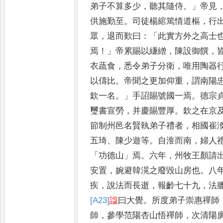
弟子不算多少
，
聽
其隨侍
。」
帝見
供施勤至
。
司徒
楊綰篤情道樞
，
行
眾
，
退
而歎曰
：「
此實方外之高士
焉
！」
帝累賜以縑繒
，
陳設御饌
，
衣蔬食
，
悉令弟子分衛
，
唯用陶器
以儔比
。
帝聞之更加仰重
，
謂南
陽
欽一名
。」
手詔賜號國一
焉
。
德宗
璽書宣勞
，
并慶賜
豐厚
。
欽之在京
節制州
邑名賢執弟子禮者
，
相國崔
五琦
、
陳少遊等
。
自淮而南
，
婦人
「
功德山
」
焉
。
六年
，
州牧王顏請
安置
，
婉避韓滉之廢毀山房
也
。
八
疾
，
說法而長逝
，
報齡
七十九
，
法
[A23]
諡
曰大覺
。
所度
弟子崇惠禪師
師
，
參學范陽
杏山悟禪師
，
次清陽