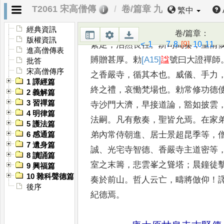
T2061 宋高僧傳
卷/篇章 九
繁中
知去辰
，
眾問後事
，
乃曰
：「
佛有
則無累矣
。
吾何言哉
？」
粵十年
十
經典資訊
卷/篇章
：
版權資訊
<
1
...
7
8
[9]
10
11
..
纍足
，
泊然長往
。
所司
聞奏
，
皇情
進高僧傳表
賻贈甚厚
。
勅
[A15]
諡
號
曰大證禪師
批答
宋高僧傳序
之香嚴寺
，
循其本也
。
威儀
、
手力
1 譯經篇
終之
禮
，
哀慟梵場也
。
勅常修功德
2 義解篇
3 習禪篇
寺沙門大濟
，
早接道論
，
豁如披雲
4 明律篇
法嗣
。
凡有敷奏
，
聖皆允焉
。
在
家
5 護法篇
弟內常侍朝進
、
居士景
超昆季等
，
6 感通篇
7 遺身篇
誠
、
光宅寺智德
、
香嚴寺主道密等
8 讀誦篇
室之末籌
，
悲雲峯之聳塔
；
晨鐘徒
9 興福篇
10 雜科聲德篇
奏於前山
。
哲人云亡
，
疇將倣仰
！
後序
紀德焉
。