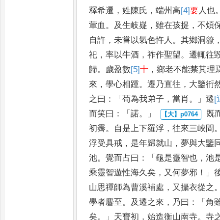
釋希遷
，
姓陳氏
，
端州高
[4]
要
人也
葷血
。
及生岐嶷
，
雖在孩提
，
不煩
自許
，
未嘗以氣色忤人
。
其鄉
洞䝤
祀
，
率以牛酒
，
祚作聖
望
。
遷輒往
歸
。
歲盈數
[5]
十
，
鄉老不能禁其理
來
，
學
心相踵
。
遷乃直往
，
大鑒衎
之曰
：「
苟為我弟子
，
當肖
。」
遷
[
而笑曰
：「
諾
。」
既
初霽
。
自是上下羅浮
，
往來三峽間
浮受具戒
，
是年
歸就山
，
夢與大鑒
池
。
覺
而占曰
：「
龜是靈智也
，
池
乘
靈智遊性海久矣
，
又何夢邪
！」
山思禪師為曹溪補處
，
又攝衣從之
學者麏至
。
及遷之來
，
乃曰
：「
角
矣
。」
天寶初
，
始造衡山南寺
。
寺