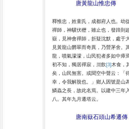
唐黃龍山惟忠傳
釋惟忠
，
姓童氏
，
成都府人也
。
幼
禪師
，
神驥伏櫪
，
雖止也
，
發蹄則
嶽
，
見神會禪師
，
折疑沈默
，
處于
見黃龍山欝翠而奇
異
，
乃營茅舍
。
龍
，
噴氣
濛濛
，
山民犯者多如中瘴
初不知
，
獨居禪寂
，
㵎飲
[3]
木
食
，
矣
，
山民無害
。
或聞空中聲云
：「
幸
，
令我解脫也
。」
鄉人因號是山
鱗蟲之長
，
故此名焉
。
以
建中三年
八
。
其年九月遷塔
云
。
唐南嶽石頭山希遷傳