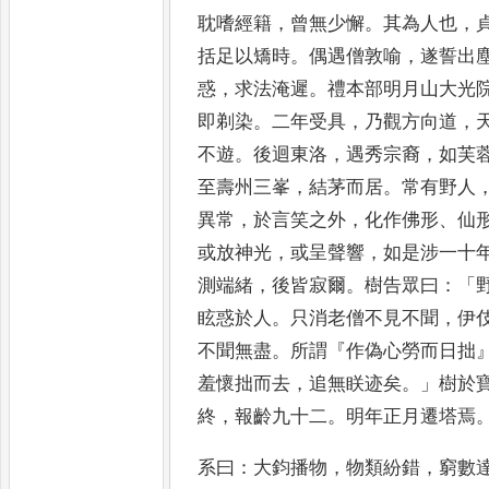
耽嗜經籍
，
曾無少懈
。
其為人也
，
括足以矯時
。
偶遇僧敦喻
，
遂
誓出
惑
，
求法淹遲
。
禮本部
明月山大光
即剃染
。
二年
受具
，
乃觀方向道
，
不遊
。
後迴東洛
，
遇秀宗裔
，
如芙
至壽州三峯
，
結茅而居
。
常有野人
異常
，
於言笑之外
，
化作佛形
、
仙
或放神光
，
或呈聲響
，
如是涉一
十
測端緒
，
後皆寂爾
。
樹告
眾曰
：「
眩惑於人
。
只消老
僧不見不聞
，
伊
不聞無
盡
。
所謂
『
作偽心勞而日拙
羞
懷拙而去
，
追無眹迹矣
。」
樹於
終
，
報齡九十二
。
明年正月遷塔焉
系曰
：
大鈞播物
，
物類紛錯
，
窮數