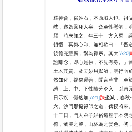
釋神會
，
俗姓石
，
本西域人也
。
祖
岐
，
遂為鳳翔人矣
。
會至性懸解
，
耀
，
時未知之
。
年三十
，
方入蜀
，
頓悟
，
冥契心印
。
無相歎
曰
：「
吾
後德充慧廣
，
欝為禪
宗
。
其大
[A20]
證離念
，
即心是佛
，
不見有身
。」
土木其質
。
及
夫妙用默濟
，
雲行雨
然知化
，
覩貌遷善
，
聞言革非
。
至
縛
，
上
、
中
、
下性隨分令入
。
以貞
日示疾
，
儼然加
[A21]
趺
坐滅
，
春秋
六
。
沙門那提得師之道
，
傳授將
來
十二日
，
門人弟子緇俗
遷座于本院
德
，
號哭之聲
，
山林為之變色
。
初