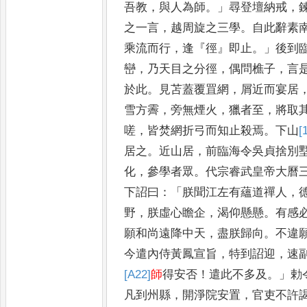
吾教
，
與人為師
。」
尋登壇納
戒
，
之一言
，
越周旋之三
學
。
自此辭素
乘流而行
，
逢
『
徑
』
即止
。」
後到
巒
，
乃天目之
分徑
，
偶問樵子
，
言
於此
。
見苫蓋覆罝網
，
屑近而宴居
雪方霽
，
旁無煙火
，
獵者至
，
將取
嗟
，
皆焚網折弓而知止殺焉
。
下山
[
居之
。
近山居
，
前臨海令
吳貞捨別
化
，
參學者眾
。
代宗睿武皇帝大曆
下詔
曰
：「
朕聞江左有蘊道禪人
，
野
，
朕虛心瞻企
，
渴仰懸懸
。
有感
願和尚遠降中天
，
盡朕歸向
。
不違
今遣內侍黃鳳宣旨
，
特到詔迎
，
速
[A22]
師
得安否
！
遣此不多及
。」
勅
凡到州縣
，
開淨院安置
，
官吏
不許