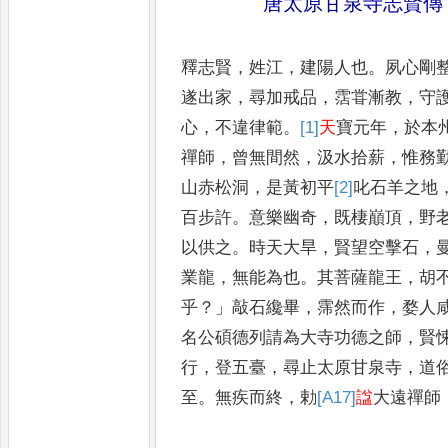
唐太原甘泉寺志賢傳
釋志賢
，
姓江
，
建陽人也
。
夙心剛
遂出家
，
尋加戒品
，
霑甞漸教
，
守
心
，
不違律範
。
[1]
天
寶元年
，
於
本
禪師
，
曾無間然
，
汲
水拾薪
，
惟務
山赤松洞
，
是黃初平
[2]
叱
石羊之地
百步
許
。
意樂幽奇
，
既棲巔頂
，
野
以供之
。
時天大旱
，
賢望空擊石
，
業龍
，
無能為也
。
其菩薩龍王
，
胡
乎
？」
敲石纔畢
，
霈然而作
，
婺人
名公碩德列請為大寺功德
之師
，
賢
行
，
登五臺
，
尋止
太原甘泉寺
，
道
至
。
無疾
而終
，
勅
[A17]
諡
大遠禪師