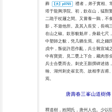
葬
禮者
，
弟子實相
、
塔于龍
興淨院
。
初
，
欽在山
，
猛獸
二跪于杖屨之間
。
又嘗養一鷄
，
不
影
，
不遊他所
。
及其入長安
，
長鳴
在山之椒
。
欽形貌魁岸
，
身
裁七尺
中塑師之貌
，
凭几猶
生焉
。
杭之錢
戌中
，
叛徒
許思作亂
，
兵士雜宣城
中有寶貨
。
見二甕上下合
，
藏肉形
兵士合甕而去
。
刺史王顏撰碑述
德
翰
、
湖州刺史崔玄亮
、
故相
李吉甫
焉
。
唐壽春三峯山道樹傳
釋道樹
，
姓聞氏
，
唐州人也
。
少以