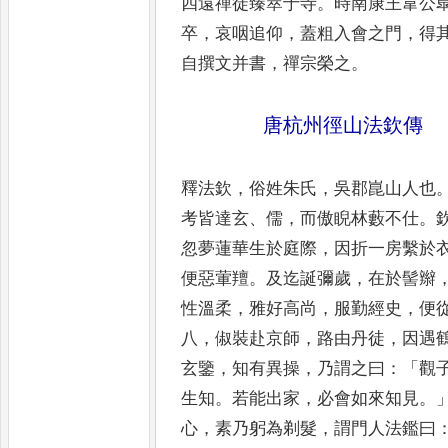
四遠禪
徒臻萃于寺
。
時南康王韋公
卒
，
哀咽追仰
，
蓋粗入會之門
，
得
自撰文并書
，
禪宗榮之
。
唐杭州徑山法欽傳
釋法欽
，
俗姓朱氏
，
吳郡崑山人也
考皆達玄
、
儒
，
而傲睨林藪不仕
。
忽夢蓮華生於庭際
，
因折一房繫
於
便惡葷羶
。
及迄誕彌歲
，
在於髻辮
性溫柔
，
雅好高
尚
，
服勤經史
，
便
八
，
俶裝
赴京師
，
路由丹徒
，
因遇
玄鑒
，
知有異操
，
乃謂之曰
：「
觀
生知
。
若能出家
，
必會如來知見
。
心
，
素乃躬為剃髮
，
謂門人法鑑曰