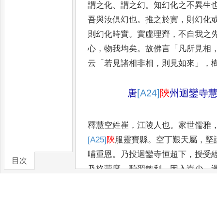
謂之化
、
謂之幻
。
知幻化之不異生
吾與汝俱幻也
。
推之於實
，
則幻化
則幻化時實
。
實虛理
齊
，
不自我之
心
，
物我均矣
。
故佛言
「
凡所見相
云
「
若見諸
相非相
，
則見如來
」，
唐
[A24]
陝
州迴鑾寺
釋慧空姓崔
，
江陵人也
。
家世儒雅
[A25]
陝
服靈寶縣
。
空丁艱天屬
，
堅
哺重恩
。
乃投迴鑾寺恒超下
，
授受
目次
及格蒙度
，
聽習敏利
。
因入嵩少
，
卷/篇章
開悟
。
乃迴三
峯於仙掌間
，
有道流
散
，
非止一過
。
州帥元公頗知歸向
辭
，
或至
，
必登元席
。
代宗皇帝聞