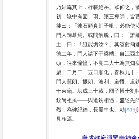
乃結庵其上
，
杼載絕岳
。
眾仰
之
，
初
，
嶽中有固
、
瓚
、
讓三
禪師
，
皆
徒曰
：「
彼石頭真
師子吼
，
必能使
門人歸慕
焉
。
或問解脫
，
曰
：「
誰
土
，
曰
：「
誰能
垢汝
？」
其答對簡
德二年
，
門人
請下于梁端
。
自江西
頭
，
往來憧憧
，
不見二大士為無知
歲十二月二十五日順化
，
春秋九十
門人慧朗
、
振朗
、
波利
、
道悟
、
道
于東嶺
。
塔成三十載
，
國子
博士劉
欽尚祖風
——
與道銑相
遇
，
盛述先
烈
，
為碑紀德
，
長慶中也
。
勅
[A19]
見相焉
。
唐成都府淨眾寺神會