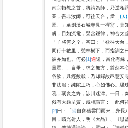
南宗頓教之首
，
將請為師
，
乃逆相
業
，
吾非汝師
，
可往天台
，
當
匠
。」
至剡溪石城寺見一禪翁
，
莫
膚
，
目如流電
，
聲含鍾律
，
神合
太
「
子將何之
？」
答曰
：「
欲往天
台
同行十數里
，
憩林樹下
，
而
指訓之
彼亦如也
。
何必
[1]
適
遠
，
當化有緣
量眾
。」
言畢
，
求之
無方
，
豁然本
谷飲
，
凡經
數載
，
乃却歸故邑慧安
非法
服
；
純陀工巧
，
心如佛心
。
驪
吼
，
弱喪之終
，
涉川迷津
。
一日
，
俄有大龜呈質
，
咸相謂言
：「
此何
[2]
曰
：「
𧦬
自會稽雲門而來
，
身長
目
，
睛光射人
，
明
《
大品
》、《
思
經
，
兼博通諸論
。」
眾曰
：「
神僧