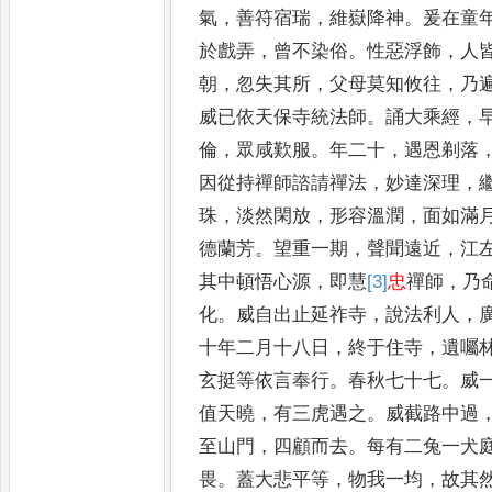
氣
，
善符宿瑞
，
維嶽降神
。
爰在童
於戲弄
，
曾不染俗
。
性惡浮飾
，
人
朝
，
忽失其所
，
父母莫知
攸往
，
乃
威已依天保寺
統法師
。
誦大乘經
，
倫
，
眾咸
歎服
。
年二十
，
遇恩剃落
因
從持禪師諮請禪法
，
妙達深理
，
珠
，
淡然閑放
，
形容溫潤
，
面如滿
德蘭芳
。
望重一期
，
聲聞遠近
，
江
其中頓悟心源
，
即慧
[3]
忠
禪師
，
乃
化
。
威自出
止延祚寺
，
說法利人
，
十年
二月十八日
，
終于住寺
，
遺囑
玄挺等依言奉行
。
春秋七十七
。
威
值天曉
，
有三虎遇之
。
威截
路中過
至山門
，
四顧而去
。
每有二兔一犬
畏
。
蓋大悲
平等
，
物我一均
，
故其