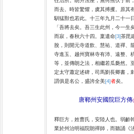
往治所
。
朗升法座
，
無何熊伏于
前
而去
。
時皆驚懼
，
虞其搏
攫
。
原其
馴猛獸也若此
。
十三年九月二十一
「
吾將去
矣
。
吾三生此州
，
今一生
而寂
，
春秋六十四
。
稟遺命
[3]
茶
毘
脫
，
則開元寺道飲
、
慧祐
、
道禪
、
寺進玉
、
越州寶林寺有沛
、
遠整
、
等
，
並傳朗之法
，
相繼若瓜瓞然
。
定太守蕭定述碑
，
司馬劉長
卿書
，
謂俱是名公
，
盛誇全
美
[4]
者
矣
。
唐鄆州安國院巨方傳
(
釋巨方
，
姓曹氏
，
安陸人也
。
弱齡
業於州治明福院朗禪師
，
而聽誦
《