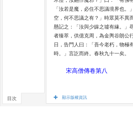
木怪
，
汝翻作魔邪
？」
曰
：「
有佛
「
汝若是魔
，
必住不思議境界也
。
空
，
何不思議之有
？」
時眾莫不異
懸記之
：「
汝與少皞之墟有緣
。」
者臻萃
，
供億克周
，
為金輿谷
朗公
日
，
告門人曰
：「
吾今老
朽
，
物極
時
。」
言訖而終
。
春秋九
十一矣
。
宋高僧傳卷第八
顯示版權資訊
目次
卷/篇章