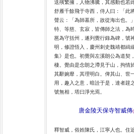
送
殯繁擁
，
人物沸騰
，
其感動也若
舒雁千餘飛于寺西
，
侍人曰
：「
此
聲云
：「
為師墓所
，
故從海出也
。
特
、
等慈
、
玄寂
，
皆傳師之法
，
為
邕為守括州
，
遂列覺行錄為
碑
，
號
明
，
修證悟入
，
慶州
刺史魏靖都緝
集
》
是也
。
初覺
與左溪朗公為道契
棲
。
覺
由是念朗之滯見于山
，
拘情
其辭婉靡
，
其理明白
。
俾其山
、
世
用
，
趣入之意
，
暗詮于是
，
達者韙
號無相
，
塔曰淨光焉
。
唐金陵天保寺智威傳
(
釋智威
，
俗姓陳氏
，
江寧人也
。
住