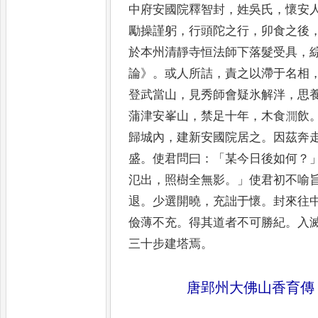
中府安
國院釋智封
，
姓吳氏
，
懷安
勵操謹躬
，
行頭陀之行
，
卯食之後
於本州清靜寺恒法師下落髮受
具
，
論
》。
或人所詰
，
責之以滯于
名相
登武當山
，
見秀師會
疑氷解泮
，
思
蒲津安峯山
，
禁足十年
，
木食㵎飲
歸城
內
，
建新安國院居之
。
因茲奔
盛
。
使君問曰
：「
某今日後如何
？
氾出
，
照樹全無影
。」
使君初不喻
退
。
少選開曉
，
充詘于懷
。
封來往
儉薄不充
。
得其道者不可勝紀
。
入
三十步建塔焉
。
唐郢州大佛山香育傳