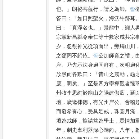
也
。」
朗祕菩薩行
，
請之為師
。
𧦬
答曰
：「
如日照螢火
，
海沃牛跡耳
曰
：「
真淨名也
。」
景龍中
，
鄉人
宗黨新昌縣令余仁等十數家咸共宗
夕
，
忽覩神光從項而出
，
旁燭
山川
之類罔不歸依
。
𧦬
公
加師資之禮
，
座
。
乃先示
法身遍同群有
，
次明遍
欣
然而各歎曰
：「
昔山之震動
，
龜
應
，
明矣
。」
至是四方學禪觀者臻
州牧李思絢於龍山之陽建伽藍
，
延
壇
，
廣邀律德
，
有光州
岸公
、
會稽
而發希有心
，
受具足戒
，
珠圓月滿
壇為
戒師
，
旋請益為學士
，
眾情加
年
，
刺史韋利器深心歸向
。
八年
，