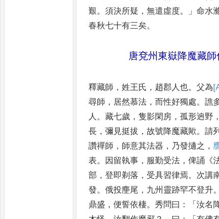
艱
。
須決所疑
，
無
遣虛度
。」
命水
春秋七十有
三矣
。
唐兗州東嶽降魔藏師
釋藏師
，
姓王氏
，
趙郡人也
。
父為
[
尋師
，
居然慕法
，
而性好獨處
。
譙
人
。
藏七歲
，
隻影閑房
，
孤形逈野
長
，
彌見挺拔
，
故號降魔藏
歟
。
請
讚禪師
，
師意其法
器
，
乃發擿之
，
表
。
因留執
事
，
服勤受法
，
俾誦
《
部
，
登即
剃落
，
受具習律焉
。
次講
發
。
俄投麈尾
，
九州靈跡罕不登升
鼎盛
，
便誓依棲
。
秀問曰
：「
汝名