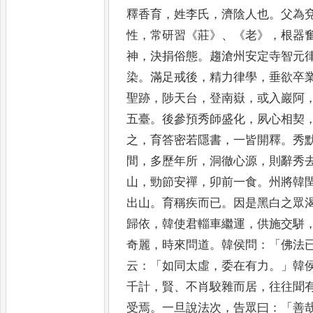
釋香育
，
姓李氏
，
濟陰人也
。
父為
性
，
常研習
《
莊
》、《
老
》，
根器
神
，
決捐俗態
。
趨滄州安定寺智元
染
。
滿足戒後
，
精力律學
，
垂欲卒
聖跡
，
陟天台
，
登南嶽
，
或
入巖阿
五臺
。
後參預秀師
盛化
，
夙心相契
之
，
育答密
若隱書
，
一皆開釋
。
秀
間
，
多
歷年所
，
洞徹心源
，
則辭秀
山
，
勁節安禪
，
卯前一食
。
州將韓
出山
。
育稱疾而已
。
因是黑白之眾
歸依
，
韓使君輜車繼運
，
供施交駢
奇麗
，
時來問道
。
韓侯問
：「
佛法
云
：「
如同太虛
，
委在有力
。」
韓
千計
，
賢
、
不肖駮雜而居
，
往往
聞
受焉
。
一旦說法次
，
告眾曰
：「
善