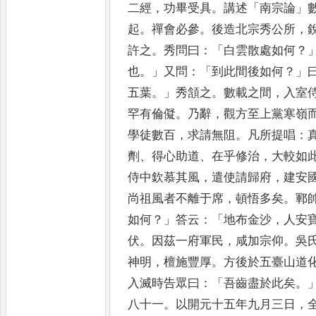
二經
，
功畢受具
。
講述
「
南宗論
」
起
。
禪會必參
。
後造北宗秀公所
，
許之
。
秀問曰
：「
白雲散處如
何
？
也
。」
又問
：「
到此間後如何
？」
五葉
。」
秀頷之
。
數載之間
，
入室
罕有倫儗
。
乃辭
，
觀方至上黨
寒嶺
學徒數百
，
求請無阻
。
凡
所提唱
：
劑
、
得心助道
、
在
乎修治
，
大較如
侍中欽慕
其風
，
遣使請歸府
，
建安
尚祖風者不離于席
，
頓悟多矣
。
鄆
如何
？」
答云
：「
地布金沙
，
人安
伏
。
因茲一府軍民
，
咸加宗仰
。
吳
神明
，
檀施豐厚
。
方後於五臺
山道
入滅時告眾曰
：「
吾齒
盡於此矣
。
八十一
。
以開元
十五年九月三日
，