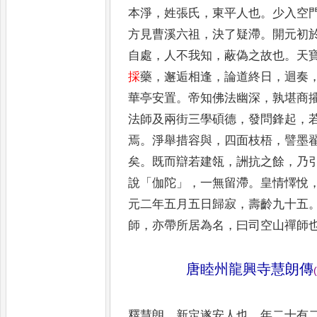
本淨
，
姓張氏
，
東平人也
。
少入空
方見曹溪六祖
，
決了疑滯
。
開元初
自處
，
人不我知
，
蔽偽之故也
。
天
採
藥
，
邂逅相逢
，
論道終
日
，
迴奏
華亭安置
。
帝知佛
法幽深
，
孰堪商
法師及兩
街三學碩德
，
發問鋒起
，
焉
。
淨舉措容與
，
四面枝梧
，
譬墨
矣
。
既而辯若建瓴
，
詶抗之餘
，
乃
說
「
伽陀
」，
一無留滯
。
皇情懌
悅
元二年五月五日歸寂
，
壽齡九十五
師
，
亦帶所居為
名
，
曰司空山禪師
唐睦州龍興寺慧朗傳
(
釋慧朗
，
新定遂安人也
。
年二十有