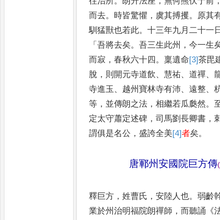
往治所
。
朗升法座
，
無何熊伏于
前
而去
。
時皆驚懼
，
虞其搏
攫
。
原其
馴猛獸也若此
。
十三年九月二十一
「
吾將去
矣
。
吾三生此州
，
今一生
而寂
，
春秋六十四
。
稟遺命
[3]
茶
毘
脫
，
則開元寺道飲
、
慧祐
、
道禪
、
寺進玉
、
越州寶林寺有沛
、
遠整
、
等
，
並傳朗之法
，
相繼若瓜瓞然
。
定太守蕭定述碑
，
司馬劉長
卿書
，
謂俱是名公
，
盛誇全
美
[4]
者
矣
。
唐鄆州安國院巨方傳
(
釋巨方
，
姓曹氏
，
安陸人也
。
弱齡
業於州治明福院朗禪師
，
而聽誦
《