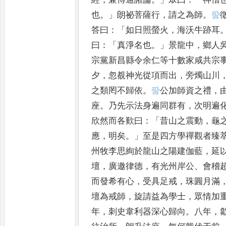
也
。」
朗祕菩薩行
，
請之為師
。
𧦬
答曰
：「
如日照螢火
，
海沃牛跡耳
曰
：「
真淨名也
。」
景龍中
，
鄉人
宗黨新昌縣令余仁等十數家咸共宗
夕
，
忽覩神光從項而出
，
旁燭
山川
之類罔不歸依
。
𧦬
公
加師資之禮
，
座
。
乃先示
法身遍同群有
，
次明遍
欣
然而各歎曰
：「
昔山之震動
，
龜
應
，
明矣
。」
至是四方學禪觀者臻
州牧李思絢於龍山之陽建伽藍
，
延
壇
，
廣邀律德
，
有光州
岸公
、
會稽
而發希有心
，
受具足戒
，
珠圓月滿
壇為
戒師
，
旋請益為學士
，
眾情加
年
，
刺史韋利器深心歸向
。
八年
，