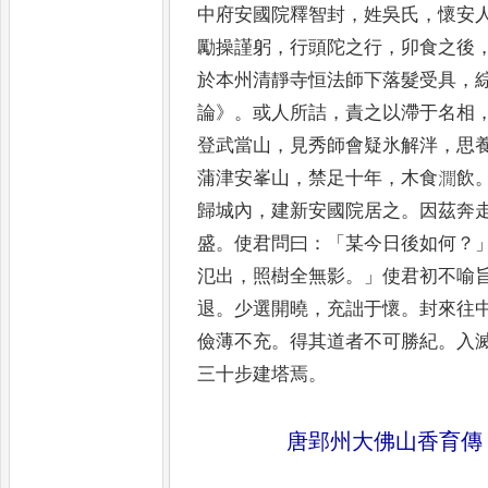
中府安
國院釋智封
，
姓吳氏
，
懷安
勵操謹躬
，
行頭陀之行
，
卯食之後
於本州清靜寺恒法師下落髮受
具
，
論
》。
或人所詰
，
責之以滯于
名相
登武當山
，
見秀師會
疑氷解泮
，
思
蒲津安峯山
，
禁足十年
，
木食㵎飲
歸城
內
，
建新安國院居之
。
因茲奔
盛
。
使君問曰
：「
某今日後如何
？
氾出
，
照樹全無影
。」
使君初不喻
退
。
少選開曉
，
充詘于懷
。
封來往
儉薄不充
。
得其道者不可勝紀
。
入
三十步建塔焉
。
唐郢州大佛山香育傳