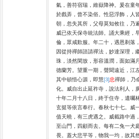
氣
，
善符宿瑞
，
維嶽降神
。
爰在童
於戲弄
，
曾不染俗
。
性惡浮飾
，
人
朝
，
忽失其所
，
父母莫知
攸往
，
乃
威已依天保寺
統法師
。
誦大乘經
，
倫
，
眾咸
歎服
。
年二十
，
遇恩剃落
因
從持禪師諮請禪法
，
妙達深理
，
珠
，
淡然閑放
，
形容溫潤
，
面如滿
德蘭芳
。
望重一期
，
聲聞遠近
，
江
其中頓悟心源
，
即慧
[3]
忠
禪師
，
乃
化
。
威自出
止延祚寺
，
說法利人
，
十年
二月十八日
，
終于住寺
，
遺囑
玄挺等依言奉行
。
春秋七十七
。
威
值天曉
，
有三虎遇之
。
威截
路中過
至山門
，
四顧而去
。
每有二兔一犬
畏
。
蓋大悲
平等
，
物我一均
，
故其