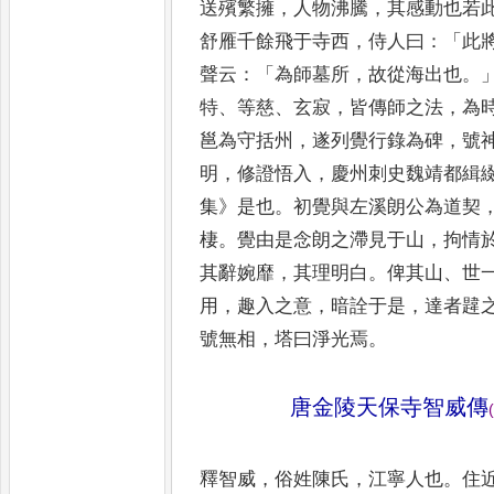
送
殯繁擁
，
人物沸騰
，
其感動也若
舒雁千餘飛于寺西
，
侍人曰
：「
此
聲云
：「
為師墓所
，
故從海出也
。
特
、
等慈
、
玄寂
，
皆傳師之法
，
為
邕為守括州
，
遂列覺行錄為
碑
，
號
明
，
修證悟入
，
慶州
刺史魏靖都緝
集
》
是也
。
初覺
與左溪朗公為道契
棲
。
覺
由是念朗之滯見于山
，
拘情
其辭婉靡
，
其理明白
。
俾其山
、
世
用
，
趣入之意
，
暗詮于是
，
達者韙
號無相
，
塔曰淨光焉
。
唐金陵天保寺智威傳
(
釋智威
，
俗姓陳氏
，
江寧人也
。
住