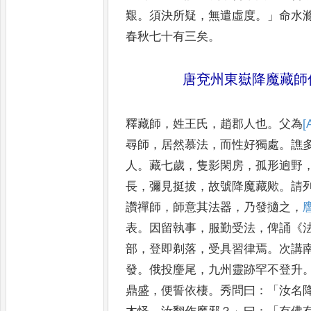
艱
。
須決所疑
，
無
遣虛度
。」
命水
春秋七十有
三矣
。
唐兗州東嶽降魔藏師
釋藏師
，
姓王氏
，
趙郡人也
。
父為
[
尋師
，
居然慕法
，
而性好獨處
。
譙
人
。
藏七歲
，
隻影閑房
，
孤形逈野
長
，
彌見挺拔
，
故號降魔藏
歟
。
請
讚禪師
，
師意其法
器
，
乃發擿之
，
表
。
因留執
事
，
服勤受法
，
俾誦
《
部
，
登即
剃落
，
受具習律焉
。
次講
發
。
俄投麈尾
，
九州靈跡罕不登升
鼎盛
，
便誓依棲
。
秀問曰
：「
汝名