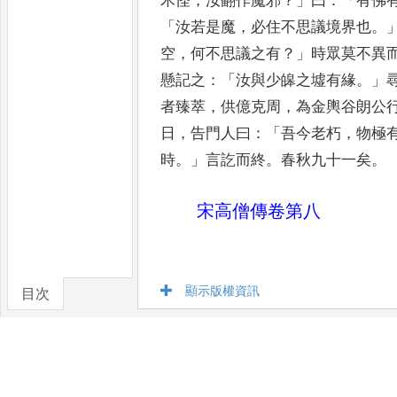
木怪
，
汝翻作魔邪
？」
曰
：「
有佛
「
汝若是魔
，
必住不思議境界也
。
空
，
何不思議之有
？」
時眾莫不異
懸記之
：「
汝與少皞之墟有緣
。」
者臻萃
，
供億克周
，
為金輿谷
朗公
日
，
告門人曰
：「
吾今老
朽
，
物極
時
。」
言訖而終
。
春秋九
十一矣
。
宋高僧傳卷第八
顯示版權資訊
目次
卷/篇章