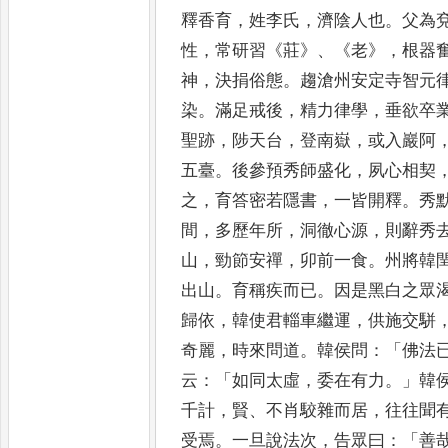
釋香育
，
姓李氏
，
濟陰人也
。
父為
性
，
常研習
《
莊
》、《
老
》，
根器
神
，
決捐俗態
。
趨滄州安定寺智元
染
。
滿足戒後
，
精力律學
，
垂欲卒
聖跡
，
陟天台
，
登南嶽
，
或
入巖阿
五臺
。
後參預秀師
盛化
，
夙心相契
之
，
育答密
若隱書
，
一皆開釋
。
秀
間
，
多
歷年所
，
洞徹心源
，
則辭秀
山
，
勁節安禪
，
卯前一食
。
州將韓
出山
。
育稱疾而已
。
因是黑白之眾
歸依
，
韓使君輜車繼運
，
供施交駢
奇麗
，
時來問道
。
韓侯問
：「
佛法
云
：「
如同太虛
，
委在有力
。」
韓
千計
，
賢
、
不肖駮雜而居
，
往往
聞
受焉
。
一旦說法次
，
告眾曰
：「
善