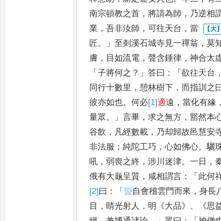
南宗頓教之首
，
將請為師
，
乃逆相
業
，
吾非汝師
，
可往天台
，
當
匠
。」
至剡溪石城寺見一禪翁
，
莫
膚
，
目如流電
，
聲含鍾律
，
神合
太
「
子將何之
？」
答曰
：「
欲往天
台
同行十數里
，
憩林樹下
，
而
指訓之
彼亦如也
。
何必
[1]
適
遠
，
當化有緣
量眾
。」
言畢
，
求之
無方
，
豁然本
谷飲
，
凡經
數載
，
乃却歸故邑慧安
非法
服
；
純陀工巧
，
心如佛心
。
驪
吼
，
弱喪之終
，
涉川迷津
。
一日
，
俄有大龜呈質
，
咸相謂言
：「
此何
[2]
曰
：「
𧦬
自會稽雲門而來
，
身長
目
，
睛光射人
，
明
《
大品
》、《
思
經
，
兼博通諸論
。」
眾曰
：「
神僧