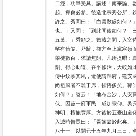
二經
，
功畢受具
。
講述
「
南宗論
」
起
。
禪會必參
。
後造北宗秀公所
，
許之
。
秀問曰
：「
白雲散處如
何
？
也
。」
又問
：「
到此間後如何
？」
五葉
。」
秀頷之
。
數載之間
，
入室
罕有倫儗
。
乃辭
，
觀方至上黨
寒嶺
學徒數百
，
求請無阻
。
凡
所提唱
：
劑
、
得心助道
、
在
乎修治
，
大較如
侍中欽慕
其風
，
遣使請歸府
，
建安
尚祖風者不離于席
，
頓悟多矣
。
鄆
如何
？」
答云
：「
地布金沙
，
人安
伏
。
因茲一府軍民
，
咸加宗仰
。
吳
神明
，
檀施豐厚
。
方後於五臺
山道
入滅時告眾曰
：「
吾齒
盡於此矣
。
八十一
。
以開元
十五年九月三日
，