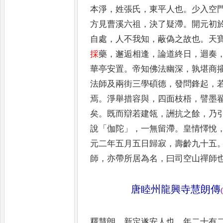
本淨
，
姓張氏
，
東平人也
。
少入空
方見曹溪六祖
，
決了疑滯
。
開元初
自處
，
人不我知
，
蔽偽之故也
。
天
採
藥
，
邂逅相逢
，
論道終
日
，
迴奏
華亭安置
。
帝知佛
法幽深
，
孰堪商
法師及兩
街三學碩德
，
發問鋒起
，
焉
。
淨舉措容與
，
四面枝梧
，
譬墨
矣
。
既而辯若建瓴
，
詶抗之餘
，
乃
說
「
伽陀
」，
一無留滯
。
皇情懌
悅
元二年五月五日歸寂
，
壽齡九十五
師
，
亦帶所居為
名
，
曰司空山禪師
唐睦州龍興寺慧朗傳
(
釋慧朗
，
新定遂安人也
。
年二十有