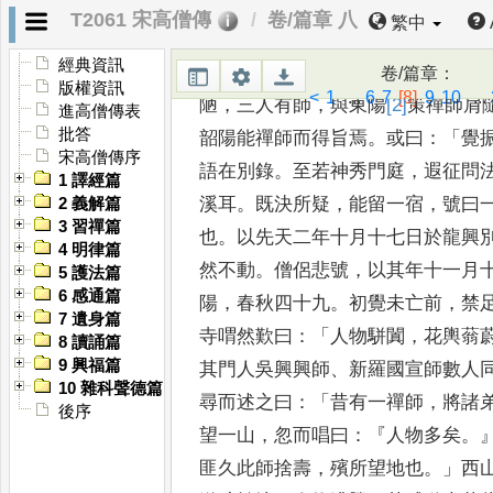
雲
，
晨昏交集
。
粵若功德
成就
，
佛
T2061 宋高僧傳
卷/篇章 八
繁中
來
，
妙屋化出
。
覺居其
間也
，
絲不
經典資訊
豈伊莊子大布
為裳
，
自有阿難甘露
卷/篇章
：
版權資訊
<
1
...
6
7
[8]
9
10
...
陋
，
三人有師
，
與東陽
[2]
策
禪師肩
進高僧傳表
批答
韶陽能禪師而得旨焉
。
或曰
：「
覺
宋高僧傳序
語在別錄
。
至若神秀門庭
，
遐征問
1 譯經篇
溪耳
。
既決所疑
，
能留一
宿
，
號曰
2 義解篇
3 習禪篇
也
。
以先天二年
十月十七日於龍興
4 明律篇
然不
動
。
僧侶悲號
，
以其年十一月
5 護法篇
6 感通篇
陽
，
春秋四十九
。
初覺未亡前
，
禁
7 遺身篇
寺喟然歎曰
：「
人物駢闐
，
花輿蓊
8 讀誦篇
9 興福篇
其門人吳興興師
、
新羅國宣師
數人
10 雜科聲德篇
尋而述之曰
：「
昔有一
禪師
，
將諸
後序
望一山
，
忽而
唱曰
：『
人物多矣
。
匪久此師
捨壽
，
殯所望地也
。」
西