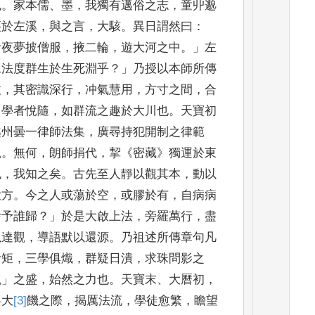
也
。
家本儒
、
墨
，
我獨有邁俗之志
，
童丱
邈
經於左溪
，
與
之言
，
大駭
。
異日謂然曰
：
昔夜夢披僧服
，
掖二輪
，
遊大河之中
。」
左
二法度群生於生死淵
乎
？」
乃授以本師所傳
拔
，
其密識深行
，
冲氣慧用
，
方寸之間
，
合
，
學者悅隨
，
如群
流之趣於大川也
。
天寶初
越州曇一律師法集
，
廣尋持犯開
制之律範
觀
。
無何
，
朗師捐代
，
挈
《
密藏
》
獨運於東
也
，
我知之矣
。
古先至人靜
以觀其本
，
動以
大方
。
今之人或蕩於空
，
或膠於有
，
自病病
捨予誰歸
？」
於是大
啟上法
，
旁羅萬行
，
盡
以達觀
，
導語默以還源
。
乃祖述
所傳章句凡
踰
矩
，
三學俱熾
，
群疑日潰
，
求珠問影之
觀
」
之盛
，
始然之力也
。
天
寶末
、
大曆初
，
兵
大
[3]
饑
之際
，
揭厲法流
，
學徒愈繁
，
瞻望