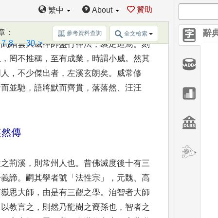
桃巖寺碑
》，
與
《
頭陀寺碑
》
氣
度相
[1]
表
。
贊助
繁中
About
威是
徐陵後身
，
其利智雄才
，
斷可知矣
。
又
。
[2]
總
角之年
，
露其舊習
，
抉
開愛網
，
徑入
章
：
辭
參考資料查詢
全文檢索
7
8
...
30
>
。
聞縉雲大威禪師盛行禪法
，
裹足造焉
。
刻
里
，
罔不推稱
，
至
有成業
，
時謂小威
。
然其
門人
，
不少傑出者
，
左溪玄朗矣
。
威
常修
行而並馳
，
語將
默而齊貫
，
落落然
、
汪汪
湛然傳
陵之荊溪
，
則常州
人也
。
昔佛滅度後十有三
一義諦
。
嗣其學者號
「
法性宗
」，
元魏
、
高
南嶽思大
師
，
由是有三觀之學
。
洎智者大師
。
以教言之
，
則然乃龍
樹之裔孫也
，
智者之