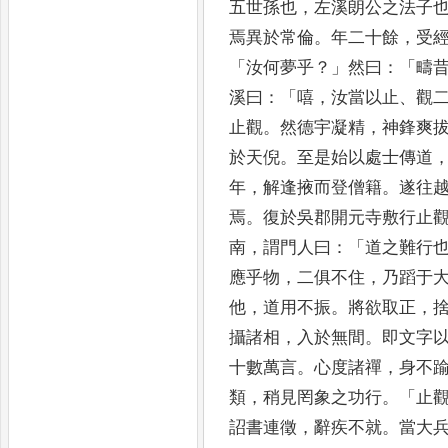
五世孫也
，
左溪朗公之
法子
焉異於常倫
。
年二十餘
，
受
「
汝何夢乎
？」
然曰
：「
疇
溪
曰
：「
嘻
，
汝當以止
、
觀
止觀
。
然德宇凝精
，
神鋒
爽
於
天倪
。
至是始以處士傳道
年
，
解逢掖而登
僧籍
。
遂往
焉
。
復於吳郡開元寺敷行止
南
，
謂門
人曰
：「
道之難行
應乎物
，
二俱不住
，
乃蹈于
他
，
道用不振
。
將欲取正
，
攝諸相
，
入於無間
。
即文字
十數萬言
。
心度諸禪
，
身不
類
，
稍
見罔象之功行
。「
止
詔書連徵
，
辭疾不就
。
當大