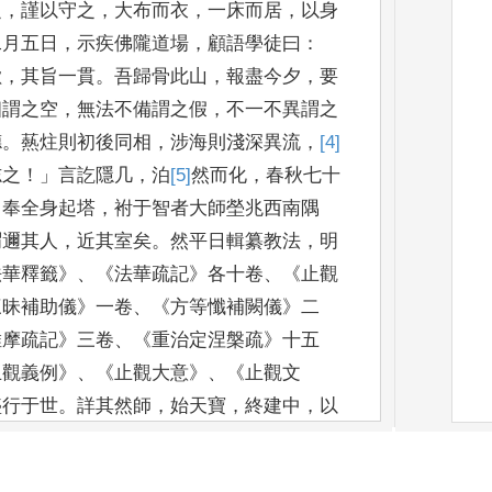
之
，
謹以守之
，
大布而
衣
，
一床而居
，
以身
二月五日
，
示疾佛隴道場
，
顧語學徒曰
：
歟
，
其旨一貫
。
吾歸骨此
山
，
報盡今夕
，
要
相謂之空
，
無法不備謂之假
，
不一不異
謂之
德
。
爇炷
則初後同相
，
涉海則淺深異流
，
[4]
志之
！」
言訖隱几
，
泊
[5]
然
而化
，
春秋七十
，
奉全身
起塔
，
袝于智者大師塋兆西南隅
謂邇其人
，
近其室矣
。
然
平日輯纂教法
，
明
法華釋籤
》、《
法華疏記
》
各十卷
、《
止觀
三昧補助儀
》
一卷
、《
方等懺補闕
儀
》
二
維摩疏記
》
三卷
、《
重治
定涅槃疏
》
十五
止觀義例
》、
《
止觀大意
》、《
止觀文
盛行于
世
。
詳其然師
，
始天寶
，
終建中
，
以
未聞之法
，
經不云乎
：「
云何於少時大作
佛
其道者唯梁肅
學士
，
故摛鴻筆成絕妙之辭
。