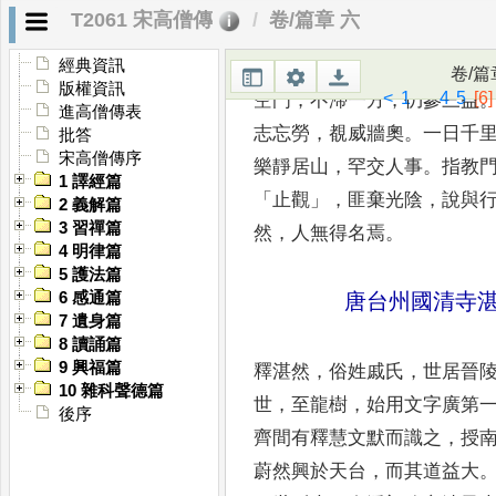
天與多
能
，
富有辭藻
，
著
《
T2061 宋高僧傳
卷/篇章 六
後以法眼付授慧威焉
。
時傳
釋慧威
，
姓留氏
，
東陽人也
經典資訊
卷/篇
版權資訊
<
1
...
4
5
[6]
空門
，
不滯一方
，
仍參三益
進高僧傳表
志忘勞
，
覩威牆奧
。
一日千
批答
宋高僧傳序
樂靜居山
，
罕交
人事
。
指教
1 譯經篇
「
止觀
」，
匪棄光陰
，
說與
2 義解篇
3 習禪篇
然
，
人無得名焉
。
4 明律篇
5 護法篇
唐台州國清寺
6 感通篇
7 遺身篇
8 讀誦篇
9 興福篇
釋湛然
，
俗姓戚氏
，
世居晉
10 雜科聲德篇
世
，
至龍樹
，
始用文
字廣第
後序
齊間有釋慧文默而識之
，
授
蔚然興
於天台
，
而其道益大