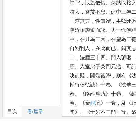
堂室
，
以為依怙
。
然慈以接
誨人
，
耆艾不息
。
建中三年
「
道
無方
，
性無體
，
生歟死
與汝輩談道而訣
。
夫一念
無
中
，
在凡為三因
，
在聖為三
自
利利人
，
在此而已
。
爾其
二
，
法臘三十四
。
門人號咽
焉
。
入室
弟子吳門元浩
，
可
決前疑
，
開發後滯
，
則有
《
輔行傳弘
訣
》
十卷
、《
法華
卷
、《
略維摩疏
》
十卷
、《
卷
、《
金
𰼺
論
》
一卷
，
及
《
目次
卷/篇章
句
》、《
十妙不二門
》
等
。
自證之心
，
說
事
」，
然師有焉
。
其朝達得