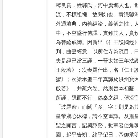
釋良賁
，
姓郭氏
，
河中虞鄉人也
。
流
，
不標祖禰
，
故闕如也
。
賁識鑒
外通墳典
，
內善經論
，
義解之性
，
中
，
不空盛行傳譯
，
實難其
人
，
賁
為菩薩戒師
。
因新
出
《
仁王護國經
判
，
曲盡經意
，
以所住寺為疏目
，
夫是經已
當三譯
，
一晉太始三年法
王般若
》；
次秦羅什出
，
名
《
仁王
蜜
》；
次梁承聖三年真諦於洪州寶
般若
》，
并疏六卷
。
然則晉本初翻
所譯
，
隱而不行
。
偽秦之經
，
傳流
「
波羅蜜
」
而闕
「
多
」
字
！
則是虧
皇帝齋心沐德
，
請不空重
譯
。
及肅
聖之願言
，
詔興
譯務
，
勅軍容使魚
園
，
起
乎告朔
，
終乎望日
，
帝御承