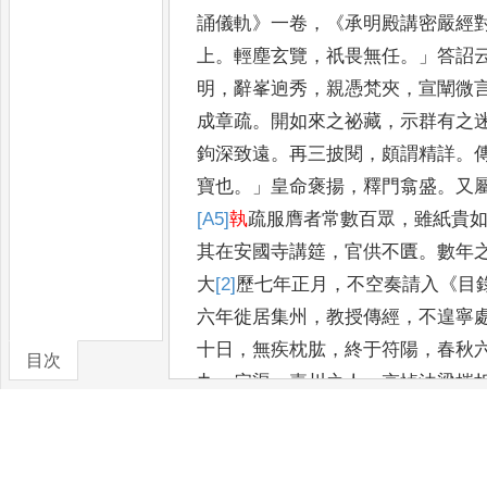
誦儀軌
》
一卷
，《
承明殿講密嚴
經
上
。
輕塵玄覽
，
祇畏無
任
。」
答詔
明
，
辭峯逈秀
，
親憑
梵夾
，
宣闡微
成章疏
。
開如
來之祕藏
，
示群有之
鉤深
致遠
。
再三披閱
，
頗謂精詳
。
寶也
。」
皇命褒揚
，
釋門翕盛
。
又
[A5]
執
疏服膺者常數百眾
，
雖紙貴
其在安國寺講筵
，
官供不匱
。
數年
大
[2]
歷
七年正月
，
不空奏請
入
《
目
六年徙居集州
，
教授
傳經
，
不遑寧
十日
，
無疾
枕肱
，
終于符陽
，
春秋
目次
九
。
宕渠
、
嘉川之人
，
哀悼法梁摧
卷/篇章
利百餘粒
。
遺表中進
《
念誦儀
》、
以其先進者遂留在內中之故
，
令門
於上都城東置墳塔焉
，
即大
曆十三