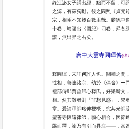
錄江泌女子誦出
經
，
黜而不留
，
可
之源
，
有
茲獨斷
。
後之圓照
《
貞元
宗
，
相岠
不知幾百數里哉
。
麟德中
十
卷
，
靖邁出
《
圖紀
》
四卷
，
昇各
譜
，
無出昇之右矣
。
唐中大雲寺圓暉傳
(
懷
釋圓暉
，
未詳何許人也
。
關輔之間
性相
，
善達諸宗
。
幼於
《
俱舍
》
一
禮部侍郎賈曾歸心釋氏
，
好樂
斯文
相
。
然其難者則
「
非想
見惑
」，
繁
章
。
爰請暉師略伸梗
概
，
究其光師
聖善寺懷遠
律師
，
願心相合
，
因節
牒而釋
，
論乃有引而具注
——，
甚