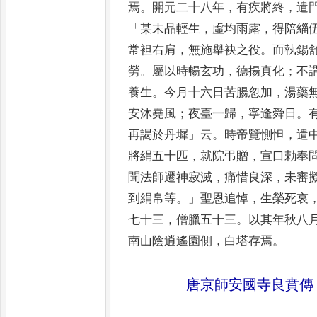
焉
。
開元二十八年
，
有疾將終
，
遣
「
某末品輕生
，
虛均雨露
，
得陪
緇
常袒右肩
，
無施舉袂之
役
。
而執錫
勞
。
屬以時暢
玄功
，
德揚真化
；
不
養生
。
今月十六日苦腸忽加
，
湯藥
安沐堯風
；
夜臺一歸
，
寧逢舜日
。
再謁於丹墀
」
云
。
時帝覽惻怛
，
遣
將絹五十匹
，
就院弔贈
，
宣口勅奉
聞法師遷神寂
滅
，
痛惜良深
，
未審
到絹
帛等
。」
聖恩追悼
，
生榮死哀
七
十三
，
僧臘五十三
。
以其年秋八
南山陰逍遙園側
，
白塔存焉
。
唐京師安國寺良賁傳