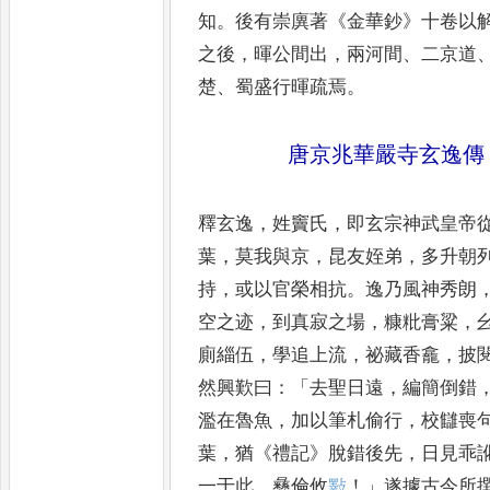
知
。
後
有崇廙著
《
金華鈔
》
十卷以
之後
，
暉公間出
，
兩河間
、
二京道
楚
、
蜀盛行暉疏焉
。
唐京兆華嚴寺玄逸傳
釋玄逸
，
姓竇氏
，
即玄宗神武皇帝
葉
，
莫我與京
，
昆友姪弟
，
多升朝
持
，
或以官榮相抗
。
逸乃風神秀
朗
空之迹
，
到真寂之場
，
糠
粃膏粱
，
廁緇伍
，
學追上
流
，
祕藏香龕
，
披
然興歎曰
：
「
去聖日遠
，
編簡倒錯
濫在
魯魚
，
加以筆札偷行
，
校讎喪
葉
，
猶
《
禮記
》
脫錯後先
，
日見乖
一于此
，
彝倫攸
𣀇
！」
遂據古今
所