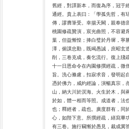
舊經
，
對譯新本
，
而復為序
，
冠于
通經
。
賁上表曰
：「
學孤先哲
，
有
傳
，
謬膺筆受
。
幸揚天闕
，
親奉德
桃園修疏贊演
，
宸光曲照
，
不容避
葉
，
但益
慚惶
；
捧白璧於丹墀
，
寧
澤
，
俯課忠勤
，
既竭愚誠
，
庶昭玄
削
，
三卷克成
，
奏乞流行
。
復上牋
十一日恩命令在內園修撰經疏
，
微
旨
。
洗心滌慮
，
扣寂求音
，
發
明起
憑於佛力
，
咸約經
論
，
演暢真宗
，
山
，
納大川
於溟海
。
火生於木
，
與
於
如
，
體一相而等照
。
成道者
，
法
也
；
釋經者
，
疏也
。
廣度群有
，
同
心
，
如陛下意
。
所撰經疏
，
繕寫畢
有三卷
。
施行竊慚於愚見
，
裁成冀