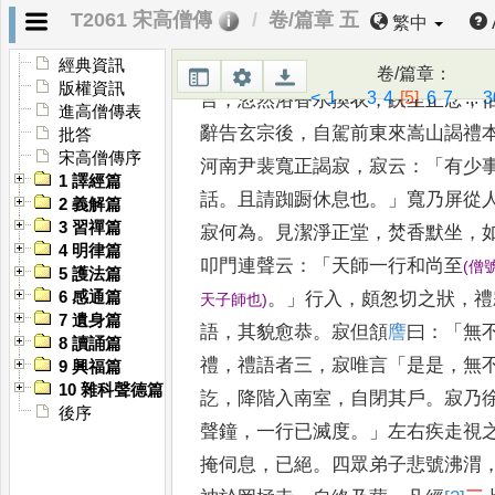
禪居
，
見繩床
、
紙隔
、
開扇
，
曉而
T2061 宋高僧傳
卷/篇章 五
繁中
乃詔京城名德致大道場
，
為行祈
福
愛如是
。
十月八日隨駕
幸新豐
，
身
經典資訊
卷/篇章
：
版權資訊
<
1
...
3
4
[5]
6
7
...
3
言
，
忽然浴香水
換衣
，
趺坐正念
，
進高僧傳表
辭告玄宗
後
，
自駕前東來嵩山謁禮
批答
宋高僧傳序
河南尹裴寬正謁寂
，
寂云
：「
有少
1 譯經篇
話
。
且請踟蹰休息也
。」
寬乃屏從
2 義解篇
3 習禪篇
寂何為
。
見潔淨正堂
，
焚香默
坐
，
4 明律篇
叩門連聲云
：「
天師一行
和尚至
(
僧
5 護法篇
。」
行入
，
頗怱切之狀
，
禮
6 感通篇
天子師也
)
7 遺身篇
語
，
其貌愈恭
。
寂但頷
譍
曰
：「
無
8 讀誦篇
禮
，
禮語者三
，
寂唯言
「
是是
，
無
9 興福篇
10 雜科聲德篇
訖
，
降階入南室
，
自閉
其戶
。
寂乃
後序
聲鐘
，
一行已滅
度
。」
左右疾走視
掩伺息
，
已
絕
。
四眾弟子悲號沸渭