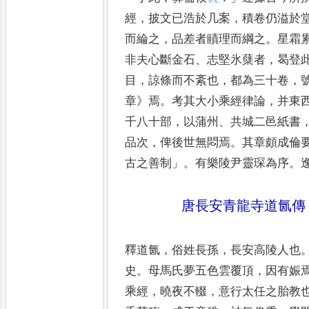
經
，
披文已浩於几案
，
積
卷仍溢於
而綸之
，
品差
者賾理而綱之
。
星霜
非夫
心斷金石
、
志堅氷蘖者
，
曷登
目
，
諒條而不紊也
，
都為三十卷
，
章
》
焉
。
考其大小乘經律論
，
并東
千八十部
，
以蒲州
、
共城二邑
紙書
品次
，
俾後世無悶焉
。
其章頗成倫
古之善制
」。
有樂
陵尹靈琛為序
。
唐長安青龍寺道氤傳
釋道氤
，
俗姓長孫
，
長安高陵人也
史
。
母馬氏夢五色雲覆頂
，
因有娠
乘經
，
曉夜不輟
，
意行太任
之胎教