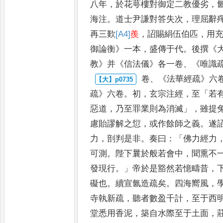
八
年
，
於花萼樓對御定二教優劣
，
海注
。
道士尹謙對答失次
，
理屈辭
再三歎
[A4]
羨
，
詔賜絹伍伯匹
，
用
御論衡
》
一本
，
盛傳于代
。
後撰
《
教
》
并
《
信法儀
》
各一卷
、《
唯識
卷
、《
法華經疏
》
六
疏
》
六卷
。
初
，
玄
宗注經
，
至
「
若
惡道
，
乃至
罪業則為消滅
」，
雖提
慮貽
謬解之愆
，
或作餘師之義
。
遂
力
，
剖判是非
。
奏曰
：「
佛力經力
可測
。
陛下曩於般若會中
，
聞熏不
發現行
。」
帝於是豁然若憶疇
昔
，
礙也
。
續宣氤造疏
矣
。
四海嚮風
，
寺執新疏
，
聽者數盈千計
，
至于西
堂悉
用香泥
，
築自水際至于土面
，