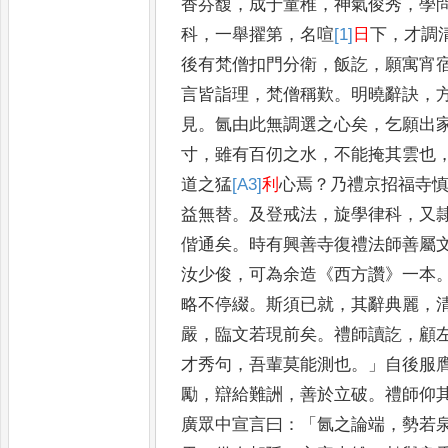
香芬馥
，
成于童稚
，
神氣俊秀
，
學
科
，
一舉擢第
，
名喧
[1]
日
下
，
才調
後有梵僧
扣門分衛
，
飯訖
，
願寓宵
言
皆詣理
，
梵僧稱歎
。
明曉辭訣
，
見
。
氤由此無調選之心矣
，
乞願出
寸
，
雖有百仞之水
，
不能掩其
雲也
道之猛
[A3]
利
心焉
？
乃
禮京招福寺
益無替
。
及
登戒法
，
旋學律科
，
又
偕
通矣
。
時有興善寺復禮法師善屬
汝少俊
，
可為余造
《
西方讚
》
一本
略不停綴
。
斯須已就
，
其辭典麗
，
嚴
，
臨文若現前矣
。
禮師讀
訖
，
顧
才秀句
，
吾輩莫能測
也
。」
自後服
勵
，
辯給難詶
，
善
於立破
。
禮師仰
廣眾中
宣言曰
：「
氤之論端
，
勢若