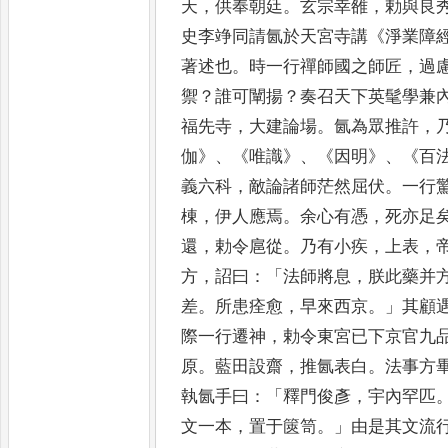
天
，
供
奉朝廷
。
玄宗幸雒
，
勅與良
史李竫同請氤於天宮寺講
《
淨業障
著述也
。
時一行禪師國之師匠
，
過
禦
？
誰可闡揚
？
奏召天下
英髦學兼
福先寺
，
大建
論場
。
氤為眾推許
，
伽
》、《
唯識
》、
《
因明
》、《
百
義六科
，
敵論諸師
茫然屈伏
。
一行
棟
，
伊人應焉
。
余心有憑
，
死亦足
還
，
勅令
扈從
。
乃有小疾
，
上表
，
方
，
詔曰
：「
法師將息
，
朕此藥并
差
。
所患痊愈
，
早來西京
。」
其顧
際一行遷神
，
勅令東宮已下京官九
原
。
藍田設齋
，
推氤表白
。
法事方
執氤手曰
：「
釋門俊
彥
，
宇內罕匹
文一本
，
置
于篋笥
。」
由是其文流