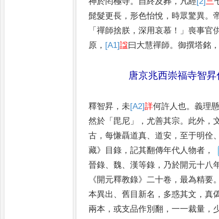
神於
罔極寺
。
自終及葬
，
凡經
[2]
三
髭髮更長
，
形色怡悅
，
時眾驚異
。
「
禪師捨朕
，
深用哀慕
！」
喪事官
原
，
[A1]
諡
曰大慧禪師
。
御撰塔銘
唐京兆西崇福寺智昇
釋智昇
，
未
[A2]
詳
何許人也
。
義理
然於
「
毘尼
」，
尤善其宗
。
此外
，
古
，
每慊聶道真
、
道安
，
至于明佺
藏
》
目錄
，
記其翻傳年代人物者
，
晉錄
、
魏
、
漢等錄
，
乃於開元十八
《
開元釋教錄
》
二十卷
，
最為精要
本異出
、
舊目新名
，
多惑其文
，
真
兩本
，
或支品作別翻
，
一
一裁量
，