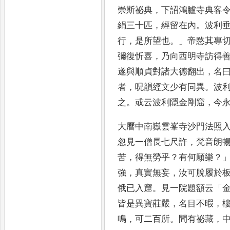
崇斯祕
典
，
下詔鴻臚寺典客
絹三十匹
，
經留在內
。
波
利
行
，
是所望也
。」
帝愍其專
彌復忻喜
，
乃向西明
寺訪得
遂與順貞對諸大德翻出
，
名
者
，
呪韻經
文少有同異
。
波
之
。
或云波利隱金剛窟
，
今
大曆
中南嶽雲峯寺沙門法照
忽見一僧長七尺
許
，
梵音朗
苦
，
得無勞乎
？
有何願樂
？
強
，
真實無妄
，
汝可脫
履於
俄已入窟
。
見一院題額云
「
皆是異寶莊嚴
，
名目
不暇
，
鳴
，
可二百所
。
間有祕藏
，