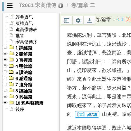
T2061 宋高僧傳
卷/篇章 二
唐五臺山佛陀
經典資訊
卷/篇章
：
<
1
[2]
版權資訊
進高僧傳表
釋佛陀波利
，
華言覺護
，
北
批答
宋高僧傳序
殊師利在清涼山
，
遠涉流沙
1 譯經篇
臺
，
虔誠禮拜
，
悲泣雨淚
，
2 義解篇
3 習禪篇
門語
，
謂波利曰
：「
師何所
4 明律篇
山
，
從印度來
，
欲求瞻禮
。
5 護法篇
經
》
來否
？
此
土眾生多造諸
6 感通篇
7 遺身篇
祕方
，
若不齎經
，
徒來何益
8 讀誦篇
經來
，
流
傳此土
，
即是遍奉
9 興福篇
10 雜科聲德篇
師取經來至
，
弟子當示文
殊
後序
向
山更禮
。
舉
遂返本國取得經迴
，
既達帝