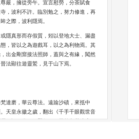
位尊嚴
，
擁從旁午
。
宣言慰勞
，
分茶賦食
在寺
，
波利不許
。
臨別勉之
，
努力修進
，
再
迴眸之際
，
波利隱焉
。
。
或隱真形而存
假質
，
矧以登地大士
、
漏盡
易態
，
皆以之為遊戲耳
，
以之為利
物焉
。
其
極
，
出
金剛窟接法照師
，
蓋與之有緣
，
闖然
，
晉法顯往遊靈鷲
，
見于山下焉
。
伽梵達磨
，
華云
尊法
。
遠踰沙磧
，
來抵中
願
。
天皇永徽之歲
，
翻出
《
千手千眼觀
世音
羅尼經
》
一
卷
。
經題但云西天竺伽梵達磨
疑是永徽
、
顯慶中也
。
又準
《
千
臂經序
》