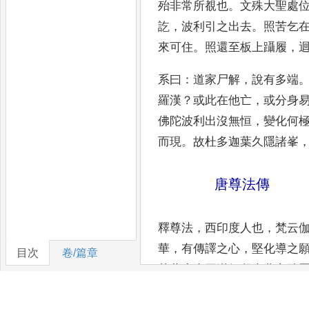
殆非常所覩也
。
文殊大
聖處
訖
，
波利引之出去
。
照苦乞
來可住
。
照還至板
上躡履
，
系曰
：
道家尸解
，
說有多端
羅漢
？
或此在他亡
，
或分身
佛陀波利出沒無恒
，
變化何
而現
。
故杜多迦葉久隱諸峯
唐尊法傳
釋尊法
，
西印度人也
，
梵云
華
，
有傳譯之心
，
堅
化導之
目次
卷/篇章
菩薩廣大圓滿無礙大悲心陀
譯
，
不標年
代
。
推其本末
，