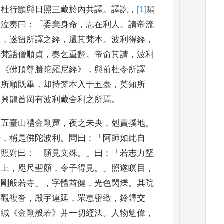
令杜行顗與日照三藏
於內共譯
。
譯訖
，
[1]
䞋
垂泣奏曰
：「
委棄身命
，
志在利人
。
請帝流
切
，
遂留所譯之經
，
還其梵本
。
波利得經
，
善梵語僧順貞
，
奏乞重翻
。
帝俞其
請
，
波利
曰
《
佛
頂尊勝陀羅尼經
》，
與前杜令所譯
利所願既畢
，
却持梵本入
于五臺
，
莫知所
永興龍首岡有波利藏舍利之所焉
。
入五臺山禮金
剛窟
，
夜之未央
，
剋責撲地
。
暢
，
稱是佛陀波利
。
問曰
：「
阿師如
此自
」
照對曰
：「
願
見文殊
。」
曰
：「
若志力堅
板上
，
咫尺聖顏
，
令子得見
。」
照遂瞑目
，
金剛般若寺
」，
字
體酋健
，
光色閃爍
。
其院
樓觀複沓
，
殿宇連延
，
罘罳密緻
，
鈴鐸交
中緘
《
金剛般若
》
并
一切經法
。
人物魁偉
，