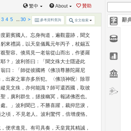
贊助
繁中
About
波利傳
(
順貞
)
3
4
5
...
30
>
辭
參考資料查詢
全文檢索
印度罽賓國人
。
忘
身徇道
，
遍觀靈跡
，
聞文
，
躬來禮謁
，
以天皇儀鳳元年丙
子
，
杖錫五
冀覩聖
容
。
倏焉見一老翁從山而出
，
作婆羅
求耶
？」
波利答曰
：「
聞文殊
大士隱迹此
」
翁曰
：
「
師從彼國將
《
佛頂尊勝陀羅尼
罪
，
出家之輩亦多所犯
。〈
佛頂
神呪
〉
除罪
？
縱見
文殊
，
亦何能識
？
師可還西國
，
取彼
眾聖
，
廣利群生
，
拯接幽
冥
，
報諸佛恩也
。
居處
。」
波利聞已
，
不勝喜躍
，
裁抑悲淚
，
頭之頃
，
不見老人
。
波利驚愕
，
倍
增虔恪
。
城
，
便
求進見
。
有司具奏
，
天皇賞其精誠
，