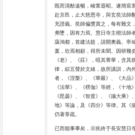
既而清猷遠暢
，
峻業遐昭
。
遂簡宸
赴京邑
，
止大慈恩寺
，
與玄奘法師
充證義
。
奘師偏獎賞之
，
每
有難文
弗墜
，
因有力焉
。
慧
日寺主楷法師
藹鴻都
，
首建
法筵
，
請開奧義
。
帝
稟
，
欣焉
相顧
，
得所未聞
。
因研幾
《
老
》、《
莊
》，
咀其菁華
，
含其
律
，
綜五
聲於文緒
，
故所講訓
，
內
者
，
《
涅槃
》、《
華嚴
》、《
大品
《
法華
》、《
楞伽
》
等經
，《
十地
《
毘曇
》、《
智度
》、《
攝大乘
》
地
》
等論
，
及
《
四分
》
等
律
。
其
《
仍著章疏
。
已而能事畢矣
，
示疾終于長安慧日