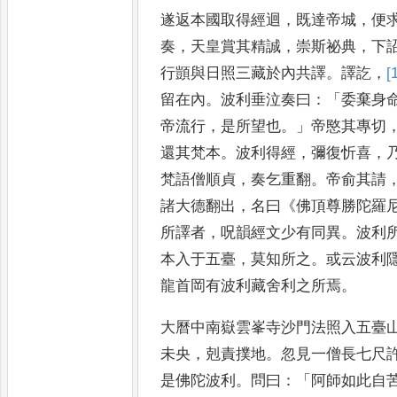
遂返本國取得經迴
，
既達帝城
，
便
奏
，
天皇賞其精誠
，
崇斯祕
典
，
下
行顗與日照三藏
於內共譯
。
譯訖
，
[
留在內
。
波
利垂泣奏曰
：「
委棄身
帝流
行
，
是所望也
。」
帝愍其專切
還其梵本
。
波利得經
，
彌復忻喜
，
梵語僧順貞
，
奏乞重翻
。
帝俞其
請
諸大德翻出
，
名曰
《
佛
頂尊勝陀羅
所譯者
，
呪韻經
文少有同異
。
波利
本入
于五臺
，
莫知所之
。
或云波利
龍首岡有波利藏舍利之所焉
。
大曆
中南嶽雲峯寺沙門法照入五臺
未央
，
剋責撲地
。
忽見一僧長七尺
是佛陀波利
。
問曰
：「
阿師如
此自