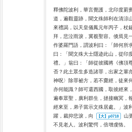
釋佛陀波利
，
華言覺護
，
北印度罽
道
，
遍觀靈跡
，
聞文殊師利在清涼
來禮謁
，
以天皇儀鳳元年丙
子
，
杖
拜
，
悲泣雨淚
，
冀覩聖
容
。
倏焉見
作婆羅門語
，
謂波利曰
：「
師何所
曰
：「
聞文殊
大士隱迹此山
，
從印
禮
。」
翁曰
：
「
師從彼國將
《
佛頂
否
？
此
土眾生多造諸罪
，
出家之輩
神呪
〉
除罪祕方
，
若不齎經
，
徒來
亦何能識
？
師可還西國
，
取彼經來
遍奉眾聖
，
廣利群生
，
拯接幽
冥
，
經來至
，
弟子當示文
殊居處
。」
波
躍
，
裁抑悲淚
，
向
山
不見老人
。
波利驚愕
，
倍
增虔恪
。