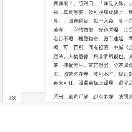
何願樂
？」
照對曰
：「
願
見文殊
。
強
，
真實無妄
，
汝可脫
履於板上
，
見
。」
照遂瞑目
，
俄已入窟
。
見一
若寺
」，
字
體酋健
，
光色閃爍
。
其
名目
不暇
，
樓觀複沓
，
殿宇連延
，
鳴
，
可二百所
。
間有祕藏
，
中緘
《
經法
。
人物魁偉
，
殆非常所覩也
。
嚴
，
擁從旁午
。
宣言慰勞
，
分茶賦
去
。
照苦乞在寺
，
波利不許
。
臨別
再來可住
。
照還至板
上躡履
，
迴眸
系曰
：
道家尸解
，
說有多端
。
或隱
目次
以登地大士
、
漏盡羅漢
？
或此在他
卷/篇章
皆以之為遊戲耳
，
以之為利
物焉
。
恒
，
變化何極
，
出
金剛窟接法照師