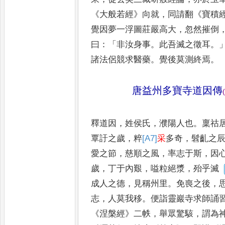
《
大般若經
》
向就
，
同請翻
《
寶積
覺因夢一浮圖莊嚴高大
，
忽然摧倒
曰
：「
非汝身事
。
此
吾滅之徵耳
。
諸法侶競求
醫藥
。
覺後莫測終焉
。
唐益州多寶寺道因傳
(
釋道因
，
姓侯氏
，
濮陽人也
。
稟祜
覃訏之歲
，
粹
[A7]
采
多奇
，
髫齓之
愛之節
，
慈順之風
，
率志于斯
，
因
歲
，
丁于內艱
，
嗌粒絕漿
，
殆乎滅
成人之德
，
見稱州里
。
免喪之後
，
志
，
人莫我移
。
便詣靈巖寺求
師誦
《
涅槃經
》
二帙
，
舉眾驚
駭
，
謂為