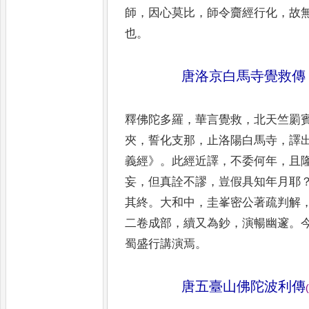
師
，
因心莫比
，
師令
齎經行化
，
故
也
。
唐洛京白馬寺覺救傳
釋佛陀多羅
，
華言覺救
，
北天竺罽
夾
，
誓化支那
，
止洛陽白馬寺
，
譯
義經
》。
此經近譯
，
不委何年
，
且
妄
，
但真詮不謬
，
豈假具
知年月耶
其終
。
大和中
，
圭
峯密公著疏判解
二卷成
部
，
續又為鈔
，
演暢幽邃
。
蜀盛
行講演焉
。
唐五臺山佛陀波利傳
(