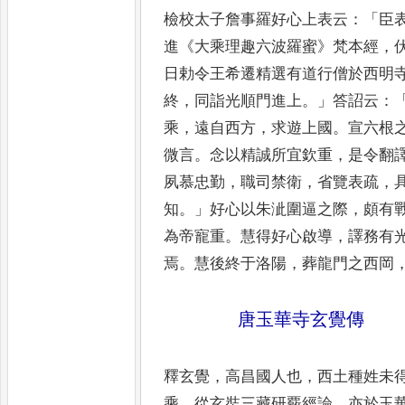
檢校太子詹事羅好
心上表云
：「
臣
進
《
大乘理
趣六波羅蜜
》
梵本經
，
日
勅令王希遷精選有道行僧於西明
終
，
同詣光順門進上
。」
答詔云
：
乘
，
遠自西方
，
求遊上國
。
宣六根
微言
。
念以精誠
所宜欽重
，
是令翻
夙慕忠
勤
，
職司禁衛
，
省覽表疏
，
知
。」
好心以朱泚圍逼之際
，
頗有
為帝寵重
。
慧得好心啟導
，
譯務有
焉
。
慧後終于洛陽
，
葬龍門之西
岡
唐玉華寺玄覺傳
釋玄覺
，
高昌國人也
，
西土種姓未
乘
，
從玄奘三藏研覈經論
，
亦於玉