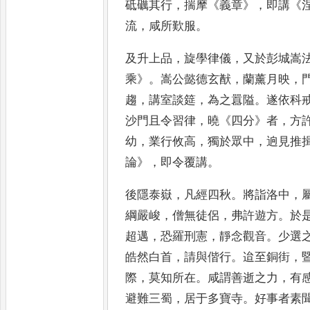
砥礪其行
，
揣摩
《
義
章
》，
即講
《
流
，
咸所歎服
。
及升上
品
，
旋學律儀
，
又於彭城嵩
乘
》。
嵩公懿德玄猷
，
蘭薰月映
，
趨
，
講室談筵
，
為之囂隘
。
遂依科
沙門且令習律
，
曉
《
四分
》
者
，
方
幼
，
業行攸高
，
獨於眾中
，
逈
見推
論
》，
即令覆講
。
後隱泰嶽
，
凡經四秋
。
將詣洛中
，
綱
嚴峻
，
僧無徒侶
，
弗許遊方
。
於
超邁
，
恐羅刑憲
，
靜念觀音
。
少選
皓然白首
，
請與偕行
。
迨至銅
街
，
際
，
莫知所在
。
咸謂善
逝之力
，
有
避難三蜀
，
居于
多寶寺
。
好事者素