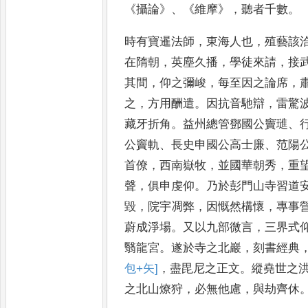
《
攝論
》、《
維
摩
》，
聽者千數
。
時有寶暹法師
，
東海人也
，
殖
藝該
在隋朝
，
英塵久播
，
學
徒來請
，
接
其間
，
仰之彌
峻
，
每至因之論席
，
之
，
方
用酬遣
。
因抗音馳辯
，
雷驚
藏牙折角
。
益州總管鄧國公竇璡
、
公竇軌
、
長史申國公高士廉
、
范陽
首僚
，
西南嶽牧
，
並國華朝秀
，
重
聲
，
俱申虔仰
。
乃於彭門
山寺習道
毀
，
院宇凋弊
，
因
慨然構懷
，
專事
蔚成淨場
。
又以九部微言
，
三界式
翳
龍宮
。
遂於寺之北巖
，
刻書經典
包+矢]
，
盡毘尼之正文
。
縱堯世之
之北山燎狩
，
必無他慮
，
與劫齊休