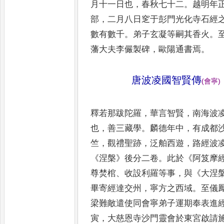
月十
一日也
，
春秋七十二
。
越明年
部
，
二月八日窆于彭門光化寺石經
數有數千
。
弟子玄凝等嗣其香
火
。
藩大夫李儼製碑
，
歐陽
通書焉
。
唐波凌國智賢傳
(
會寧
)
釋若那跋陀羅
，
華言智賢
，
南海波
也
，
善三藏學
。
麟德年中
，
有成都
竺
，
觀禮聖跡
，
泛舶西遊
，
路經
波
《
涅槃
》
後分二卷
。
此於
《
阿笈摩
尊焚棺
、
收設利羅
等事
，
與
《
大涅
畢寄經達交
州
，
寧方之西域
。
至儀
梁
難敵遣使同會寧弟子運期奉表進
寅
，
大慈恩寺沙門靈會於東宮
啟請