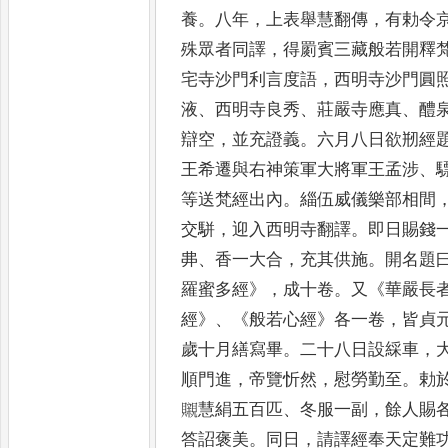
養
。
八年
，
上表舉
慧翻傳
，
有勅令
殊眾者
同譯
，
得罽賓三藏般若開釋
宅寺沙門利言度語
，
西明寺沙門圓
液
、
西明寺良秀
、
莊嚴寺應真
、
醴
辯空
，
並充證義
。
六月八日
欲剏經
王希遷與右神
策軍大將軍王孟涉
、
等
送梵經出內
。
緇伍威儀樂部相間
交駢
，
迎入西明寺翻譯
。
即日賜錢
丳
、
香一大合
，
充其供施
。
開
名題
羅蜜多經
》，
成十卷
。
又
《
華嚴長
經
》、《
般若心經
》
各
一卷
，
皆貞
歲十月繕寫畢
。
二十八日設綵車
，
順門
進
，
帝覽忻然
，
慰勞勤至
。
勅
䞋慧絹五百匹
、
冬服一副
，
餘人賜
答詔褒美
。
同日
，
請譯經奉天定
難