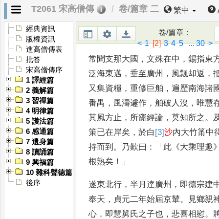
灌頂師名達摩耶舍見慧勤重
可教
，
T2061 宋高僧傳
卷/篇章 二
繁中
羅
、
三密
、
護身
、
五部
、
印
契經
，
經典資訊
卷/篇章
：
百餘頌
。
版權資訊
<
1
[2]
3
4
5
...
30
>
進高僧傳表
常聞支那
大國
，
文殊在中
，
錫指東
批答
宋高僧傳序
泛
海東邁
，
垂至廣州
，
風飄却返
，
1 譯經篇
又集資糧
，
重修巨舶
，
遍歷南海諸
2 義解篇
3 習禪篇
番禺
，
風濤遽作
，
舶破人沒
，
唯
慧
4 明律篇
其風方止
，
所齎經論
，
莫
知所之
。
5 護法篇
策
已在岸矣
，
於
白
[3]
沙
內大竹筩中
6 感通篇
7 遺身篇
持而
到
。
乃歎曰
：「
此
《
大乘理趣
8 讀誦篇
根熟
矣
！」
9 興福篇
10 雜科聲德篇
後序
遂東北行
，
半月達廣州
，
即德宗建
奉天
，
貞元二年始屆京輦
。
見鄉
親
心
，
即慧舅氏之子也
，
悲
喜相慰
。