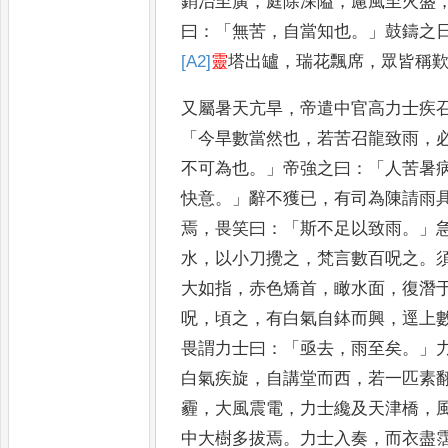
銷治
至廣
，
庭除深隘
，
慮風至火盛
曰
：「
無苦
，
自當知也
。」
鼓鑄之
[A2]
靈
塔出罏
，
瑞花飄席
，
眾皆稱
又屬暑
天亢旱
，
帝遣中官高力士疾
「
今旱數當然也
，
若苦召龍致雨
，
不可為也
。」
帝強之曰
：「
人苦暑
快意
。」
辭不獲已
，
有司為
陳請雨
焉
，
畏笑曰
：「
斯不足
以致雨
。」
水
，
以小刀攪
之
，
梵言數百呪之
。
大如
指
，
赤色矯首
，
瞰水面
，
復潛
呪
，
頃之
，
有白氣自鉢而興
，
逕上
畏謂力士曰
：「
亟去
，
雨至矣
。」
白氣疾旋
，
自講堂而西
，
若一匹
素
霾
，
大風震電
，
力士纔及
天津橋
，
中大樹多拔焉
。
力
士入奏
，
而衣盡