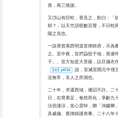
畏
，
再三致
謝
。
又邙山有巨蛇
，
畏見之
，
歎曰
：「
耶
？」
以天竺語呪數百聲
，
不日蛇
陽之兆也
。
一說畏曾寓西明道
宣律師房
，
示為
之
。
至中夜
，
宣捫蝨投于地
，
畏連
子
」。
宣
方知是大菩薩
，
詰旦攝衣
說
，
宣滅至開元中僅
沒
無常
，
非人之所測也
。
二十年
，
求還西域
，
優
詔不許
。
二
日
，
右脅累足
，
奄然而化
，
享齡九
法侶淒涼
，
皇心震悼
，
贈
「
鴻臚卿
具威
儀
、
賓律師護喪事
。
二十八年