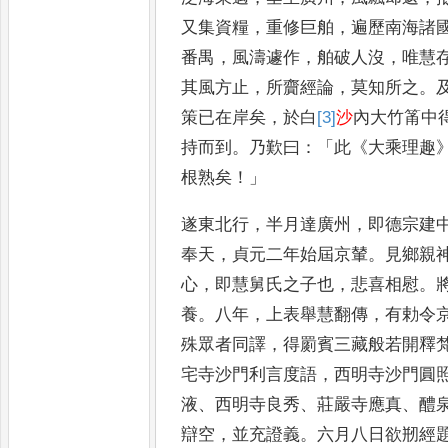
又集資糧
，
重修巨舶
，
遍歷南海諸
番禺
，
風濤遽作
，
舶破人沒
，
唯
慧
其風方止
，
所齎經論
，
莫
知所之
。
策
已在岸矣
，
於
白
[3]
沙
內大竹筩中
持而
到
。
乃歎曰
：「
此
《
大乘理趣
根熟
矣
！」
遂東北行
，
半月達廣州
，
即德宗建
奉天
，
貞元二年始屆京輦
。
見鄉
親
心
，
即慧舅氏之子也
，
悲
喜相慰
。
養
。
八年
，
上表舉
慧翻傳
，
有勅令
殊眾者
同譯
，
得罽賓三藏般若開釋
宅寺沙門利言度語
，
西明寺沙門圓
液
、
西明寺良秀
、
莊嚴寺應真
、
醴
辯空
，
並充證義
。
六月八日
欲剏經