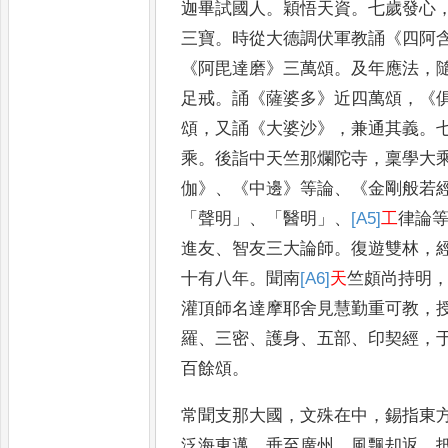
迦畢試國人
。
穎悟天資
。
七歲發心
三寶
。
時從大德調伏軍教誦
《
四阿
《
阿毘達磨
》
三萬頌
。
及年應法
，
足戒
。
誦
《
薩婆多
》
近四萬
頌
，《
頌
，
又誦
《
大婆沙
》，
兼通其
義
。
乘
。
後詣中天竺那爛
陀寺
，
稟學大
伽
》、《
中邊
》
等論
、《
金剛般
若
「
聲明
」、「
醫明
」、
[A5]
工
律論
進友
、
智友三大論師
。
復遊雙林
，
十有八年
。
聞南
[A6]
天
竺頗尚持明
灌頂師名達摩耶舍見慧勤重
可教
，
羅
、
三密
、
護身
、
五部
、
印
契經
，
百餘頌
。
常聞支那
大國
，
文殊在中
，
錫指東
泛
海東邁
，
垂至廣州
，
風飄却返
，