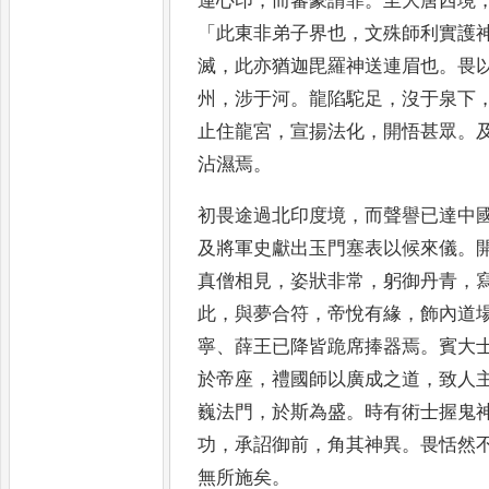
運心印
，
而蕃豪請罪
。
至大唐西境
「
此
東非弟子界也
，
文殊師利實護
滅
，
此亦猶迦毘羅神送連眉也
。
畏
州
，
涉于河
。
龍陷駝足
，
沒于泉
下
止住龍宮
，
宣揚法化
，
開
悟甚眾
。
沾濕焉
。
初畏途
過北印度境
，
而聲譽已達中
及將軍史獻出玉門塞表以候來儀
。
真僧相見
，
姿狀非常
，
躬
御丹青
，
此
，
與夢合符
，
帝
悅有緣
，
飾內道
寧
、
薛王
已降皆跪席捧器焉
。
賓大
於帝座
，
禮國師以廣成之道
，
致人
巍法門
，
於斯為盛
。
時有術士
握鬼
功
，
承詔御前
，
角其
神異
。
畏恬然
無所施矣
。