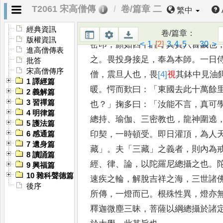
T2061 宋高僧傳
卷/篇章 二
繁中
畏乃捨傳國寶珠瑩
于大像之額
，
晝
焉
。
寺有
達摩掬多者
，
掌定門之祕
經典資訊
卷/篇章
：
版權資訊
<
1
[2]
3
4
5
...
30
>
密
印
，
顏如四十許
，
其實八百歲也
進高僧傳表
之
。
畏投身接足
，
奉為本師
。
一日
批答
宋高僧傳序
僧
，
震旦人也
，
畏
[4]
視
其鉢中
見油
1 譯經篇
暖
。
愕而歎曰
：「
東國去此
十萬餘
2 義解篇
3 習禪篇
也
？」
掬多曰
：「
汝能不
言
，
真可
4 明律篇
總持
、
瑜伽
、
三密教
也
，
龍神圍遶
5 護法篇
印契
，
一時頓受
。
即日灌頂
，
為人
6 感通篇
7 遺身篇
藏
」。
夫
「
三藏
」
之義
者
，
則內為
8 讀誦篇
經
、
律
、
論
，
以陀羅尼
總攝之也
。
9 興福篇
10 雜科聲德篇
速疾之輪
，
解
脫吉祥之海
，
三世諸
後序
所傳
，
一燈而已
。
根殊性異
，
燈亦
釋迦微塵三昧
，
菩薩以綱總攝於諸