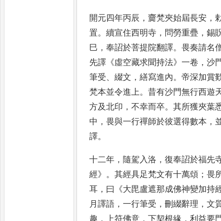
開元四年丙辰
，
齎梵夾始屆長安
，
置
。
續宣住西明寺
，
問勞重疊
，
錫
巳
，
奉詔於菩提院翻譯
。
畏奏請名
先譯
《
虛空藏
求聞持法
》
一卷
，
沙
筆受
、
綴
文
，
繕寫進內
。
帝深加賞
梵本並令進上
。
昔有沙門無行西遊
方及北印
，
不幸而卒
。
其所獲夾
葉
中
，
畏與一行禪師於
彼選得數本
，
譯
。
十二
年
，
隨駕入洛
，
復奉詔於福先
經
》。
其經具足梵文有十萬頌
；
畏
耳
，
曰
《
大毘盧遮那成佛神變加持
月譯語
，
一行筆受
，
刪綴辭
理
，
文
趣
，
上符佛意
，
下契根
緣
，
利益要