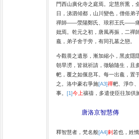
門西山廣化寺之庭焉
。
定慧所熏
，
日
，
涕泗傾都
，
山川變色
，
僧俗
弟
禪師
——
滎陽鄭氏
、
琅邪王氏
——
妣焉
。
乾元之初
，
唐風再
振
，
二禪
龕
，
弟子舍于旁
，
有同孔墓之戀
。
今觀畏之遺形
，
漸加縮小
，
黑皮隱
朝旱澇
，
皆就祈請
，
徵
驗隨生
，
且
帊
，
覆之如偃息
耳
。
每一出龕
，
置
之
。
洛中豪
右爭施
[A3]
禪
帊
、
淨巾
事
。
[1]
今上
禳禱
，
多遣使臣往加供
唐洛京智慧傳
釋智慧者
，
梵名般
[A4]
剌
若也
，
姓