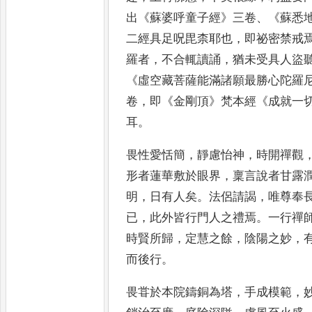
出
《
蘇婆呼童子經
》
三卷
、《
蘇悉
二經具足呪毘柰
耶也
，
即祕密禁戒
羅者
，
不合輒讀誦
，
猶未受具人盜
《
虛空藏菩薩能滿諸願最勝心陀羅
卷
，
即
《
金剛頂
》
梵本經
《
成就一
耳
。
畏性愛恬簡
，
靜慮怡神
，
時開禪觀
形者蓮華敷於
眼界
，
稟言說者甘露
明
，
日有人矣
。
法侶請謁
，
唯尊奉
已
，
此外皆行門人之禮焉
。
一行禪
時賢所歸
，
定慧之餘
，
陰陽之妙
，
而後行
。
畏甞於本院鑄
銅為塔
，
手成模範
，