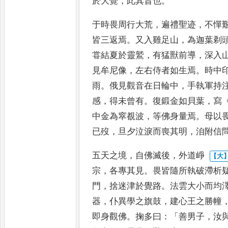
於大覺
，
此其旨也
。
于時畏周行
大荒
，
遍禮聖迹
，
不憚
皆三
返焉
。
又入雞足山
，
為迦葉剃
甞結夏於靈鷲
，
有猛獸前導
，
深入
見牟尼像
，
左右侍者如生焉
。
時
中
雨
。
俄見觀音在日輪
中
，
手執軍持
感
，
得未曾
有
。
復鍛金如貝葉
，
寫
中金
為窣覩波
，
等佛身量焉
。
母以
已歿
，
旦夕泣淚而喪其明
，
洎附信
五天之境
，
自佛滅後
，
外道崢
宗
，
各專其見
。
畏皆隨所執破滯
析
門
，
捨迷津於覺路
。
法雲
大小而均
器
，
仆異學之
旗鼓
，
建心王之勝幢
即身
觀佛
。
掬多曰
：「
善男子
，
汝