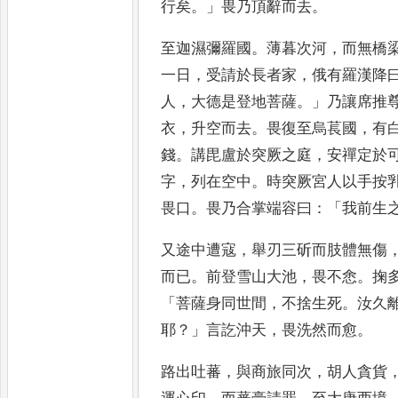
行矣
。」
畏乃頂辭而去
。
至迦濕彌羅國
。
薄暮
次河
，
而無橋
一日
，
受請於
長者家
，
俄有羅漢降
人
，
大德
是登地菩薩
。」
乃讓席推
衣
，
升空而去
。
畏復至烏萇國
，
有
錢
。
講毘盧於突厥之庭
，
安禪定於
字
，
列在空中
。
時突厥宮人
以手按
畏口
。
畏乃合掌
端容曰
：「
我前生
又途中遭寇
，
舉刃三
斫而肢體無傷
而已
。
前
登雪山大池
，
畏不悆
。
掬
「
菩
薩身同世間
，
不捨生死
。
汝久
耶
？」
言訖沖天
，
畏洗然而愈
。
路出吐蕃
，
與商
旅同次
，
胡人貪貨