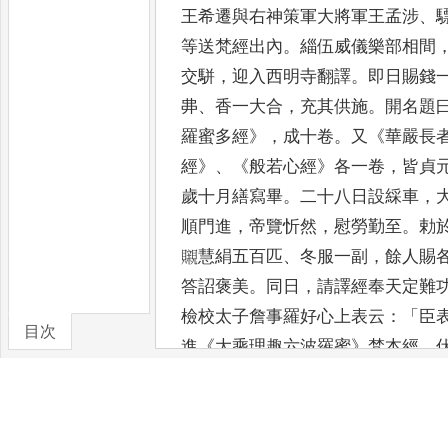
王希遷與右神
策軍大將軍王孟涉
、
等
送梵經出內
。
緇伍威儀樂部相間
交駢
，
迎入西明寺翻譯
。
即日賜錢
丳
、
香一大合
，
充其供施
。
開
名題
羅蜜多經
》，
成十卷
。
又
《
華嚴長
經
》、《
般若心經
》
各
一卷
，
皆貞
歲十月繕寫畢
。
二十八日設綵車
，
順門
進
，
帝覽忻然
，
慰勞勤至
。
勅
䞋慧絹五百匹
、
冬服一副
，
餘人賜
答詔褒美
。
同日
，
請譯經奉天定
難
檢校太子詹事羅好
心上表云
：「
臣
目次
進
《
大乘理
趣六波羅蜜
》
梵本經
，
卷/篇章
日
勅令王希遷精選有道行僧於西明
終
，
同詣光順門進上
。」
答詔云
：
乘
，
遠自西方
，
求遊上國
。
宣六根