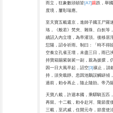
而立
，
狂象數頭頓皆
[A7]
踼
跌
，
舉
度境
，
屢彰瑞應
。
至天寶五載還
京
，
進師子國王尸羅
珞
，《
般
若
》
梵夾
、
雜珠
、
白㲲等
續詔入
內立壇
，
為帝灌頂
。
後移居
愆陽
，
詔令祈雨
。
制曰
：「
時不得
空奏立孔雀王壇
，
未盡三日
，
雨已
持寶箱賜紫袈裟一副
，
親為披
擐
，
因一日大風卒起
，
詔
空
[3]
禳
止
，
請
持
，
須臾戢
靜
。
忽因池鵝誤觸缾傾
過
前
，
勅令再止
，
隨止隨効
。
帝乃
天寶八載
，
許迴本國
，
乘驛騎五匹
再留
。
十二載
，
勅令赴河
、
隴節度
三載
，
至武威
，
住開元寺
，
節度使