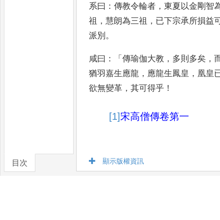
系曰
：
傳教令輪者
，
東夏以金剛智
祖
，
慧朗為三祖
，
已下宗承所損
益
派別
。
咸曰
：「
傳瑜伽大
教
，
多則多矣
，
猶羽嘉生應
龍
，
應龍生鳳皇
，
凰皇
欲無
變革
，
其可得乎
！
[1]
宋
高僧傳卷第一
顯示版權資訊
目次
卷/篇章