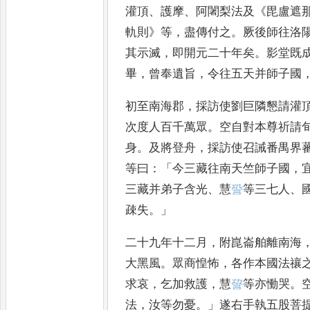
灌頂
、
護摩
、
阿
闍梨法及
《
毘盧遮
軌則
》
等
，
盡傳
付之
。
厥後師往洛
其示滅
，
即開元二十年矣
。
影堂既
畢
，
曾奉
遺旨
，
令往五天并師子國
初至
南海郡
，
採訪使劉巨隣懇請灌
次度人百千萬眾
。
空自對本尊祈請
身
。
及將登舟
，
採訪使召
誡番禺界
等曰
：「
今三藏
往南天竺師子國
，
三藏
并弟子含光
、
慧
𧦬
等三七人
、
疎失
。」
二十九年十二月
，
附崑崙舶離南
海
大黑風
。
眾商惶怖
，
各作
本國法禳
求哀
，
乞加救
護
，
慧
𧦪
等亦慟哭
。
法
，
汝等勿
憂
。」
遂右手執五股菩