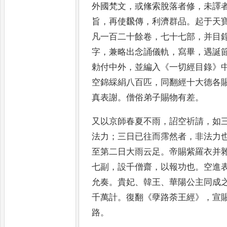
外國梵文
，
或絛索脫落者修
，
未譯
旨
，
再使飜傳
，
利濟群品
。
起于天
凡一百二十餘卷
，
七十七部
，
并目
字
，
兼略出念誦儀
軌
，
寫畢
，
遇誕
勅付中外
，
並編
入
《
一切經目錄
》
空錦綵絹
八百匹
，
同翻經十大德各
真表謝
。
僧俗弟子賜物有差
。
又以京師春
夏不雨
，
詔空祈請
，
如
法
力
；
三日已往而霈然者
，
非法力
至第二日大雨云足
。
帝賜紫羅衣并
七副
，
設千僧齋
，
以報功
也
。
空進
允奏
。
貴妃
、
韓王
、
華陽公主同成
千萬計
。
復翻
《
孽路荼王經
》，
宣
路
。