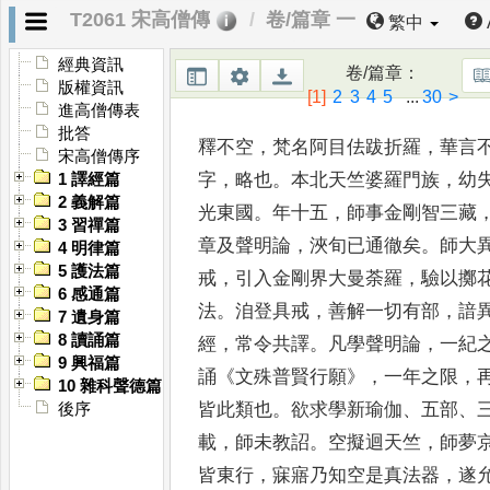
徵驗
，
率為時所慢
。
吁
，
正
法醨薄
T2061 宋高僧傳
卷/篇章 一
繁中
經典資訊
唐京兆大興善寺不空
卷/篇章
：
版權資訊
[1]
2
3
4
5
...
30
>
進高僧傳表
批答
釋不空
，
梵名阿目佉跋折羅
，
華言
宋高僧傳序
字
，
略也
。
本北天竺婆羅門族
，
幼
1 譯經篇
2 義解篇
光東國
。
年十五
，
師事金剛智
三藏
3 習禪篇
章及聲明論
，
浹旬已
通徹矣
。
師大
4 明律篇
5 護法篇
戒
，
引入金剛
界大曼荼羅
，
驗以擲
6 感通篇
法
。
洎
登具戒
，
善解一切有部
，
諳
7 遺身篇
8 讀誦篇
經
，
常令共譯
。
凡學聲明論
，
一紀
9 興福篇
誦
《
文殊普賢行願
》，
一年之限
，
10 雜科聲德篇
皆此類也
。
欲求學新瑜伽
、
五部
、
後序
載
，
師未教詔
。
空擬迴天竺
，
師夢
皆東行
，
寐寤乃知空是
真法器
，
遂