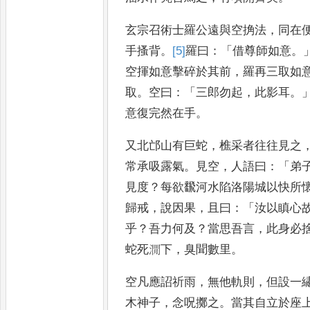
玄宗召術士羅公遠與空捔法
，
同
在
手搔背
。
[5]
羅
曰
：「
借尊師
如意
。
空揮如意擊碎於其
前
，
羅再三取如
取
。
空曰
：「
三
郎勿起
，
此影耳
。
意復完然
在手
。
又北邙山有巨蛇
，
樵采者往往見之
常承吸露氣
。
見空
，
人語曰
：
「
弟
見度
？
每欲飜河水陷
洛陽城以快所
歸戒
，
說因
果
，
且曰
：「
汝以瞋心
乎
？
吾
力何及
？
當思吾言
，
此身必
蛇死㵎下
，
臭聞數里
。
空凡應詔祈雨
，
無他
軌則
，
但設一
木神子
，
念
呪擲之
。
當其自立於座