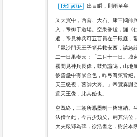
出目瞬
，
則雨至矣
。
又天寶中
，
西蕃
、
大石
、
康三
國帥
入
，
帝御于道場
。
空
秉香罏
，
誦
《
遍
，
帝見神兵可
五百員在于殿庭
，
「
毘沙門天
王子領兵救安西
，
請急
二
十日果奏云
：「
二月十一日
。
城
霧間見神兵長偉
，
鼓角諠鳴
，
山地
彼營壘中有鼠金色
，
咋弓弩弦皆
絕
天王怒視
，
蕃帥大奔
。」
帝覽奏謝
置天王像
，
此
其始也
。
空既終
，
三朝所賜墨制一皆進納
。
法僧至此
，
今古少類矣
。
嗣其法位
大夫嚴郢為碑
，
徐浩書之
，
樹於本