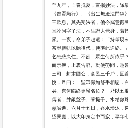
至
九年
，
自春抵夏
，
宣揚妙法
，
誡
《
普賢願行
》、《
出生無邊法門經
三歎息
。
其先受法者
，
偏令屬意觀
直詮阿字了法
，
不生證大覺身
，
若
累
。
一夜
，
命弟子趙遷
：「
持筆
硯
茶
毘儀軌以貽後代
，
使準此送終
。
乞慈悲久住
。
不然
，
眾生何所依乎
而示疾
，
上表告辭
。
勅使勞問
，
賜
三
司
，
封肅國公
，
食邑三千戶
，
固
悅
，
且曰
：「
聖眾儼如舒手相慰
，
矣
。
奈何臨終更竊名位
？」
乃以五
傳者
，
并銀盤子
、
菩提子
、
水
精數
憲誠進
。
六月十五日
，
香水澡沐
，
望闕庭
，
以大印
身定中而寂
，
享年