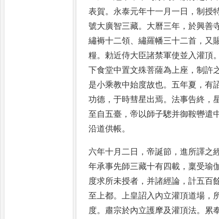
表賀
。
永泰元年十一月
一日
，
制授
號大廣智三
藏
。
大曆三年
，
於興善
繡
褥十二領
、
繡羅幡三十二首
，
又
糧
。
勅近侍大臣諸禁軍使並入灌
頂
下食堂中置文殊菩薩
為上座
，
制許
是小乘教
中始度故也
。
五年夏
，
有
功德
，
于時彗星出焉
。
法事告終
，
至自五臺
，
帝以師子驄并御鞍轡
遣
沿道供帳
。
六年十月
二日
，
帝誕節
，
進所譯之
年
承事先師三藏十有四載
，
稟受瑜
度求所未授者
，
并諸經論
，
計五
百
至上都
。
上皇詔入內立
灌頂道場
，
度
。
肅宗於內
立護摩及灌頂法
。
累