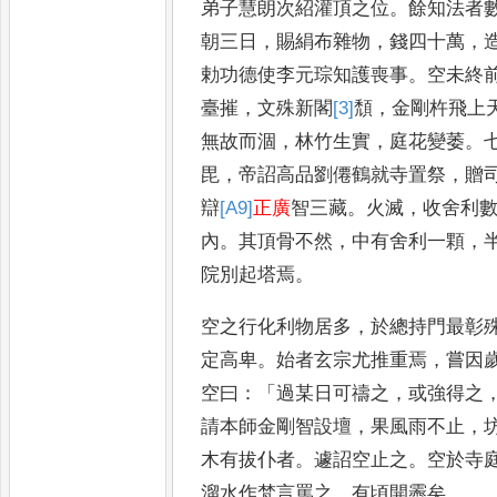
弟子慧朗
次紹灌頂之位
。
餘知法者
朝三日
，
賜絹布雜物
，
錢四十萬
，
勅功德使李元琮知護喪事
。
空未終
臺摧
，
文殊新閣
[3]
頹
，
金剛
杵飛上
無故而涸
，
林竹生
實
，
庭花變萎
。
毘
，
帝詔高品劉
僊鶴就寺置祭
，
贈
辯
[A9]
正廣
智
三藏
。
火滅
，
收舍利
內
。
其頂
骨不然
，
中有舍利一顆
，
院別起塔焉
。
空之行化利物居多
，
於總持
門最彰
定高卑
。
始者玄
宗尤推重焉
，
嘗因
空曰
：「
過
某日可禱之
，
或強得之
請本
師金剛智設壇
，
果風雨不止
，
木有拔仆者
。
遽詔空止之
。
空於寺
溜水作梵言罵之
，
有頃
開霽矣
。