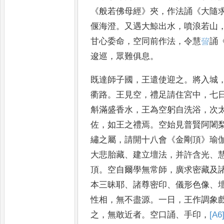
《
般若
佛母經
》
夾
，
作法誦
《
大隨
偃
海澄
。
又遇大鯨出水
，
噴浪若山
甘心委命
，
空同前作法
，
令慧
𧦪
誦
逡巡
，
眾難俱息
。
既達師子國
，
王
遣使迎之
。
將入城
衢路
。
王
見空
，
禮足請住宮中
，
七
斛滿盛香水
，
王為空躬自洗浴
，
次
佐
，
如王之禮焉
。
空始見普賢阿闍
繡之屬
，
請開十八會
《
金剛頂
》
瑜
大悲胎藏
、
建立壇法
，
并
許含光
、
頂
。
空自爾學
無常師
，
廣求密藏及
本
三昧耶
、
諸尊密印
、
儀形色像
、
性相
，
無不盡源
。
一日
，
王作調象
之
，
無敢近者
。
空口誦
、
手印
，
[A6