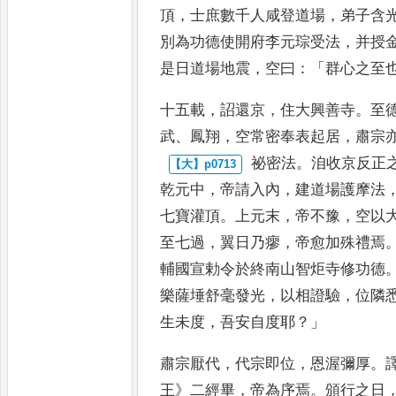
頂
，
士庶數千人咸
登道場
，
弟子含
別為功
德使開府李元琮受法
，
并授
是日道場地震
，
空曰
：「
群心之至
十五載
，
詔還京
，
住大興善寺
。
至
武
、
鳳
翔
，
空常密奉表起居
，
肅宗
祕密法
。
洎收京反正
乾元
中
，
帝請入內
，
建道場護摩法
七寶灌頂
。
上元末
，
帝不豫
，
空以
至七過
，
翼日乃瘳
，
帝愈加殊禮
焉
輔國宣勅令於終南山
智炬寺修功德
樂薩埵舒
毫發光
，
以相證驗
，
位隣
生未
度
，
吾安自度耶
？」
肅宗厭代
，
代宗即位
，
恩渥
彌厚
。
王
》
二經畢
，
帝為序焉
。
頒行
之日