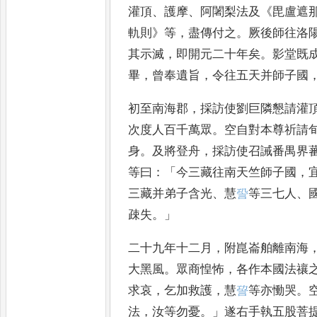
灌頂
、
護摩
、
阿
闍梨法及
《
毘盧遮
軌則
》
等
，
盡傳
付之
。
厥後師往洛
其示滅
，
即開元二十年矣
。
影堂既
畢
，
曾奉
遺旨
，
令往五天并師子國
初至
南海郡
，
採訪使劉巨隣懇請灌
次度人百千萬眾
。
空自對本尊祈請
身
。
及將登舟
，
採訪使召
誡番禺界
等曰
：「
今三藏
往南天竺師子國
，
三藏
并弟子含光
、
慧
𧦬
等三七人
、
疎失
。」
二十九年十二月
，
附崑崙舶離南
海
大黑風
。
眾商惶怖
，
各作
本國法禳
求哀
，
乞加救
護
，
慧
𧦪
等亦慟哭
。
法
，
汝等勿
憂
。」
遂右手執五股菩