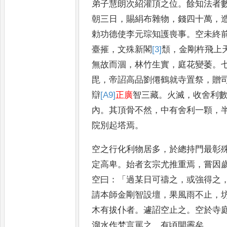
弟子慧朗
次紹灌頂之位
。
餘知法者
朝三日
，
賜絹布雜物
，
錢四十萬
，
勅功德使李元琮知護喪事
。
空未終
臺摧
，
文殊新閣
[3]
頹
，
金剛
杵飛上
無故而涸
，
林竹生
實
，
庭花變萎
。
毘
，
帝詔高品劉
僊鶴就寺置祭
，
贈
辯
[A9]
正廣
智
三藏
。
火滅
，
收舍利
內
。
其頂
骨不然
，
中有舍利一顆
，
院別起塔焉
。
空之行化利物居多
，
於總持
門最彰
定高卑
。
始者玄
宗尤推重焉
，
嘗因
空曰
：「
過
某日可禱之
，
或強得之
請本
師金剛智設壇
，
果風雨不止
，
木有拔仆者
。
遽詔空止之
。
空於寺
溜水作梵言罵之
，
有頃
開霽矣
。