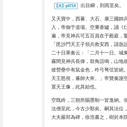
出目瞬
，
則雨至矣
。
又天寶中
，
西蕃
、
大石
、
康三
國帥
入
，
帝御于道場
。
空
秉香罏
，
誦
《
遍
，
帝見神兵可
五百員在于殿庭
，
「
毘沙門天
王子領兵救安西
，
請急
二
十日果奏云
：「
二月十一日
。
城
霧間見神兵長偉
，
鼓角諠鳴
，
山地
彼營壘中有鼠金色
，
咋弓弩弦皆
絕
天王怒視
，
蕃帥大奔
。」
帝覽奏謝
置天王像
，
此
其始也
。
空既終
，
三朝所賜墨制一皆進納
。
法僧至此
，
今古少類矣
。
嗣其法位
大夫嚴郢為碑
，
徐浩書之
，
樹於本