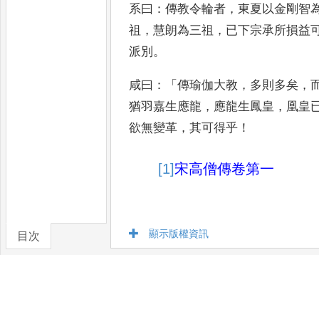
系曰
：
傳教令輪者
，
東夏以金剛智
祖
，
慧朗為三祖
，
已下宗承所損
益
派別
。
咸曰
：「
傳瑜伽大
教
，
多則多矣
，
猶羽嘉生應
龍
，
應龍生鳳皇
，
凰皇
欲無
變革
，
其可得乎
！
[1]
宋
高僧傳卷第一
顯示版權資訊
目次
卷/篇章