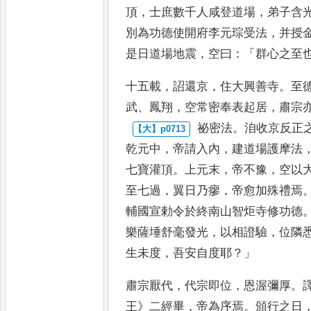
頂
，
士庶數千人咸
登道場
，
弟子含
別為功
德使開府李元琮受法
，
并授
是日道場地震
，
空曰
：「
群心之至
十五載
，
詔還京
，
住大興善寺
。
至
武
、
鳳
翔
，
空常密奉表起居
，
肅宗
祕密法
。
洎收京反正
乾元
中
，
帝請入內
，
建道場護摩法
七寶灌頂
。
上元末
，
帝不豫
，
空以
至七過
，
翼日乃瘳
，
帝愈加殊禮
焉
輔國宣勅令於終南山
智炬寺修功德
樂薩埵舒
毫發光
，
以相證驗
，
位隣
生未
度
，
吾安自度耶
？」
肅宗厭代
，
代宗即位
，
恩渥
彌厚
。
王
》
二經畢
，
帝為序焉
。
頒行
之日