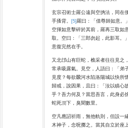
玄宗召術士羅公遠與空捔法
，
同
在
手搔背
。
[5]
羅
曰
：「
借尊師
如意
。
空揮如意擊碎於其
前
，
羅再三取如
取
。
空曰
：「
三
郎勿起
，
此影耳
。
意復完然
在手
。
又北邙山有巨蛇
，
樵采者往往見之
常承吸露氣
。
見空
，
人語曰
：
「
弟
見度
？
每欲飜河水陷
洛陽城以快所
歸戒
，
說因
果
，
且曰
：「
汝以瞋心
乎
？
吾
力何及
？
當思吾言
，
此身必
蛇死㵎下
，
臭聞數里
。
空凡應詔祈雨
，
無他
軌則
，
但設一
木神子
，
念
呪擲之
。
當其自立於座