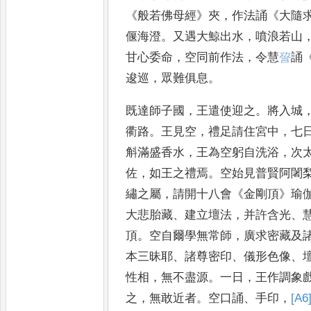
《
般若
佛母經
》
夾
，
作法誦
《
大隨
偃
海澄
。
又遇大鯨出水
，
噴浪若山
甘心委命
，
空同前作法
，
令慧
𧦪
誦
逡巡
，
眾難俱息
。
既達師子國
，
王
遣使迎之
。
將入城
衢路
。
王
見空
，
禮足請住宮中
，
七
斛滿盛香水
，
王為空躬自洗浴
，
次
佐
，
如王之禮焉
。
空始見普賢阿闍
繡之屬
，
請開十八會
《
金剛頂
》
瑜
大悲胎藏
、
建立壇法
，
并
許含光
、
頂
。
空自爾學
無常師
，
廣求密藏及
本
三昧耶
、
諸尊密印
、
儀形色像
、
性相
，
無不盡源
。
一日
，
王作調象
之
，
無敢近者
。
空口誦
、
手印
，
[A6