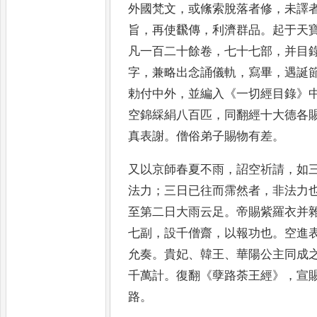
外國梵文
，
或絛索脫落者修
，
未譯
旨
，
再使飜傳
，
利濟群品
。
起于天
凡一百二十餘卷
，
七十七部
，
并目
字
，
兼略出念誦儀
軌
，
寫畢
，
遇誕
勅付中外
，
並編
入
《
一切經目錄
》
空錦綵絹
八百匹
，
同翻經十大德各
真表謝
。
僧俗弟子賜物有差
。
又以京師春
夏不雨
，
詔空祈請
，
如
法
力
；
三日已往而霈然者
，
非法力
至第二日大雨云足
。
帝賜紫羅衣并
七副
，
設千僧齋
，
以報功
也
。
空進
允奏
。
貴妃
、
韓王
、
華陽公主同成
千萬計
。
復翻
《
孽路荼王經
》，
宣
路
。