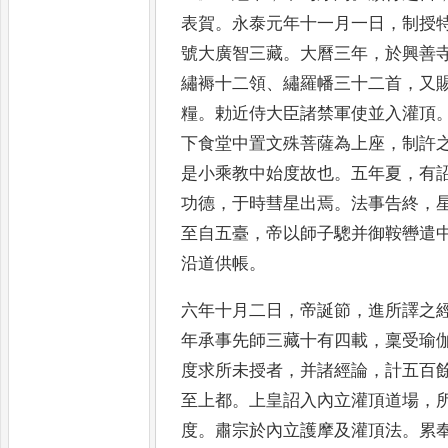
表賀
。
永泰元年十一月
一日
，
制授
號大廣智三
藏
。
大曆三年
，
於興善
繡
褥十二領
、
繡羅幡三十二首
，
又
糧
。
勅近侍大臣諸禁軍使並入灌
頂
下食堂中置文殊菩薩
為上座
，
制許
是小乘教
中始度故也
。
五年夏
，
有
功德
，
于時彗星出焉
。
法事告終
，
至自五臺
，
帝以師子驄并御鞍轡
遣
沿道供帳
。
六年十月
二日
，
帝誕節
，
進所譯之
年
承事先師三藏十有四載
，
稟受瑜
度求所未授者
，
并諸經論
，
計五
百
至上都
。
上皇詔入內立
灌頂道場
，
度
。
肅宗於內
立護摩及灌頂法
。
累