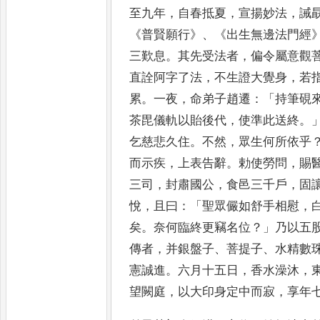
至
九年
，
自春抵夏
，
宣揚妙法
，
誡
《
普賢願行
》、《
出生無邊法門經
三歎息
。
其先受法者
，
偏令屬意觀
直詮阿字了法
，
不生證大覺身
，
若
累
。
一夜
，
命弟子趙遷
：「
持筆
硯
茶
毘儀軌以貽後代
，
使準此送終
。
乞慈悲久住
。
不然
，
眾生何所依乎
而示疾
，
上表告辭
。
勅使勞問
，
賜
三
司
，
封肅國公
，
食邑三千戶
，
固
悅
，
且曰
：「
聖眾儼如舒手相慰
，
矣
。
奈何臨終更竊名位
？」
乃以五
傳者
，
并銀盤子
、
菩提子
、
水
精數
憲誠進
。
六月十五日
，
香水澡沐
，
望闕庭
，
以大印
身定中而寂
，
享年