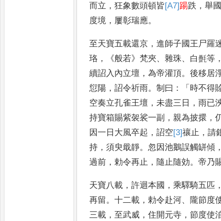
而立
，
狂象數頭頓皆
[A7]
踼
跌
，
舉
度境
，
屢彰瑞應
。
至天寶五載還
京
，
進師子國王尸羅
珞
，《
般
若
》
梵夾
、
雜珠
、
白㲲等
續詔入
內立壇
，
為帝灌頂
。
後移居
愆陽
，
詔令祈雨
。
制曰
：「
時不得
空奏立孔雀王壇
，
未盡三日
，
雨已
持寶箱賜紫袈裟一副
，
親為披
擐
，
因一日大風卒起
，
詔
空
[3]
禳
止
，
請
持
，
須臾戢
靜
。
忽因池鵝誤觸缾傾
過
前
，
勅令再止
，
隨止隨効
。
帝乃
天寶八載
，
許迴本國
，
乘驛騎五匹
再留
。
十二載
，
勅令赴河
、
隴節度
三載
，
至武威
，
住開元寺
，
節度使