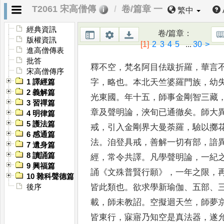
徵驗
，
率為時所慢
。
吁
，
正
法醨薄
T2061 宋高僧傳
卷/篇章 一
繁中
經典資訊
唐京兆大興善寺不空
卷/篇章
：
版權資訊
[1]
2
3
4
5
...
30
>
進高僧傳表
批答
釋不空
，
梵名阿目佉跋折羅
，
華言
宋高僧傳序
字
，
略也
。
本北天竺婆羅門族
，
幼
1 譯經篇
2 義解篇
光東國
。
年十五
，
師事金剛智
三藏
3 習禪篇
章及聲明論
，
浹旬已
通徹矣
。
師大
4 明律篇
5 護法篇
戒
，
引入金剛
界大曼荼羅
，
驗以擲
6 感通篇
法
。
洎
登具戒
，
善解一切有部
，
諳
7 遺身篇
8 讀誦篇
經
，
常令共譯
。
凡學聲明論
，
一紀
9 興福篇
誦
《
文殊普賢行願
》，
一年之限
，
10 雜科聲德篇
皆此類也
。
欲求學新瑜伽
、
五部
、
後序
載
，
師未教詔
。
空擬迴天竺
，
師夢
皆東行
，
寐寤乃知空是
真法器
，
遂