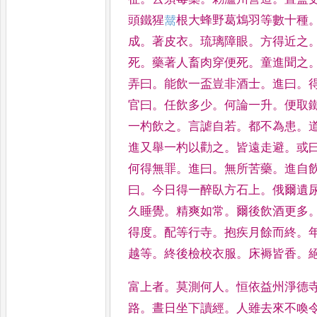
頭鐵猩
𩰿
根大蜂野葛鴆羽等數十種
成
。
著皮衣
。
琉璃障眼
。
方得近之
死
。
藥著人畜肉穿便死
。
童進聞之
弄曰
。
能飲一盃豈非酒士
。
進曰
。
官曰
。
任飲多少
。
何
論一升
。
便取
一杓飲之
。
言謔自若
。
都不為患
。
進
又舉一杓以勸之
。
皆遠走避
。
或
何得無罪
。
進曰
。
無所苦藥
。
進自
曰
。
今日得一醉臥方石上
。
俄
爾遺
久睡覺
。
精爽如常
。
爾後飲酒更多
得度
。
配等
行寺
。
抱疾月餘而終
。
越
等
。
終後檢校衣服
。
床褥皆香
。
富上者
。
莫測何人
。
恒依益州淨德
路
。
晝日坐下讀經
。
人雖去來不
喚