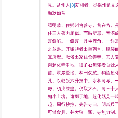
見
。
益州人
[8]
薊
相者
。
從揚
州還見
顏狀如常
。
釋明恭
。
住鄭州會善寺
。
昔在俗
。
伴三人膂力相似
。
而時所忌
。
帝深
裹餅啗
。
一餅裹一具生
鹿角
。
一餅
之並盡
。
其噉
鹽者出至朝堂
。
腹裂
無
所覺
。
厭俗出家住會善寺
。
其力
與超化寺爭地
。
彼多召無賴者百
餘
苗
。
眾咸憂惱
。
恭曰勿愁
。
獨詣超
孔
。
以乾飯六升投
中
。
水和可噉
。
噉
。
須臾並
盡
。
仍取大石
。
可三十
如
小土塊
。
遠擲于地
。
超化既見一
起
。
周行抄掠
。
先告寺曰
。
明當兵
可辦食具
。
并大猪一頭
。
寺無力制