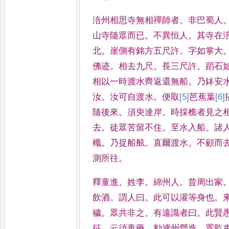
涪州相思寺無相禪師者
。
非巴蜀人
山寺隨眾而已
。
不異恒人
。
其寺
在
北
。
崖側有銘方五尺
許
。
字如掌大
佛迹
。
相去九
尺
。
長三尺許
。
蹈石
相以一
時渡水齊返還無船
。
乃鉢安
汝
。
汝可自渡水
。
便取
[5]
芭
蕉葉
[6]
隨後來
。
須臾達岸
。
時採樵者
見之
去
。
徒眾苦留不住
。
至水入船
。
諸
檝
。
乃捉船舷
。
直爾渡水
。
不顧而
測所
往
。
釋童進
。
姓李
。
綿州人
。
昔周出家
飲酒
。
謂人曰
。
此可以灌等身也
。
穢
。
眾共非之
。
有遠識者曰
。
此賢
征
。
云須毒藥
。
勅瀘
州營造
。
置監