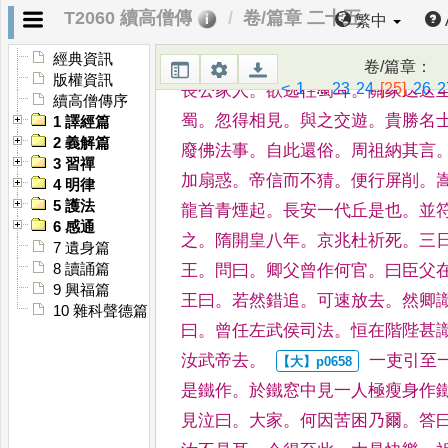
自取折辱
。
答曰
。
彼多
讀書
。
自為
T2060 續高僧傳
卷/篇章 二十五
繁中
略非其分也
。
兄但聽看
。
即輕爾造
著俗
服
。
關中却迴
。
防者執之
。
嵩
經典資訊
卷/篇章
：
版權資訊
<
1
...
23
24
[25]
26
2
長公家人
。
欲逃往蜀耳
。
關家迭送
續高僧傳序
蜀
。
忽得相見
。
與之交遊
。
貴勝名
1 譯經篇
2 義解篇
廢佛法事
。
自此還俗
。
周
祖納其言
3 習禪
加扇惑
。
帝信
而不猜
。
便行屏削
。
4 明律
5 護法
龍首
青煙起
。
長安一代丘是也
。
並
6 感通
之
。
隋開皇八年
。
京兆杜祈死
。
三
7 遺身篇
王
。
問曰
。
卿父曾作何官
。
曰臣父
8 讀誦篇
9 興福篇
王曰
。
若然錯追
。
可速放
去
。
然卿
10 雜科聲德篇
曰
。
曾任左武侯司
法
。
恒在階陛甚
汝武帝去
。
一吏引至
是鐵作
。
於鐵
窓中見一人極瘦身作
見泣曰
。
大家
。
何因苦困乃爾
。
答