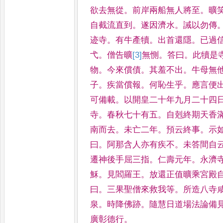
欲去無
從
。
前岸兩船無人將至
。
曠
自截流直到
。
遂因濟水
。
誡以勿傳
迹寺
。
有牛產犢
。
出首還隱
。
已
過
弋
。
僧告曠
[3]
無
惻
。
答曰
。
此
犢是
物
。
今來償債
。
其羞不
出
。
牛母無
子
。
疾當償報
。
何恥生乎
。
應言便
可備
載
。
以開皇二十年九月二十四
寺
。
春秋七十有五
。
自剋終期天香
南而去
。
未亡二年
。
預云終
事
。
示
曰
。
阿那含人亦有
疾不
。
未答間自
遷神後手
屈三指
。
仁壽元年
。
永濟
穌
。
見閻羅王
。
放還正值曠乘宮殿
曰
。
三果聖僧來救我等
。
所造八
寺
泉
。
時降佛跡
。
隨慧日
道場法論備
廣彰德行
。