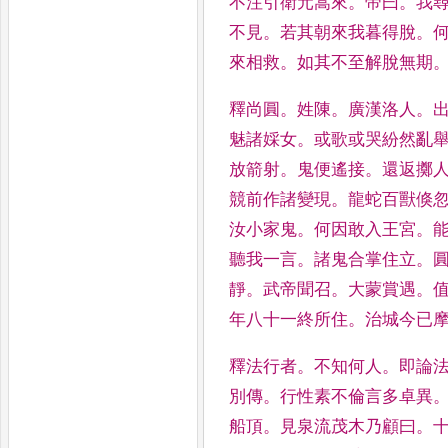
不注引衛元嵩來
。
帝曰
。
我
不見
。
若
其朝來我暮得脫
。
來相救
。
如其不至解脫
無期
釋尚圓
。
姓陳
。
廣漢洛人
。
魅諸婇女
。
或歌
或哭紛然亂
放箭射
。
鬼便遙接
。
還返擲
競前
作諸變現
。
龍蛇百獸倏
汝小家鬼
。
何因敢
入王宮
。
聽我一言
。
諸鬼合掌住立
。
靜
。
武帝聞
召
。
大蒙賞遇
。
年八十一終所住
。
治城今已
釋法行者
。
不知何人
。
即論
別傳
。
行性素
不倫言多卓異
船頂
。
見泉流茂木乃顧曰
。