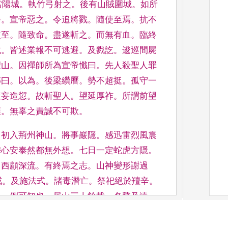
當陽城
。
執竹弓
射之
。
後有山賊圍城
。
如所
咎
。
宣帝惡之
。
令追將戮
。
隨使至
焉
。
抗不
使至
。
隨
致命
。
盡遂斬之
。
而無有血
。
臨終
載
。
皆述業報不可逃避
。
及戮訖
。
逡巡間屍
望山
。
因禪師所為宣帝懺曰
。
先人殺聖
人罪
傳曰
。
以為
。
後梁纘曆
。
勢不超挺
。
孤守一
隨妄造愆
。
故斬聖人
。
望延厚祚
。
所謂前望
壤
。
無辜之責誠不可欺
。
。
初入荊州神山
。
將事巖隱
。
感迅雷烈風震
穆心安泰然都無外想
。
七日
一定蛇虎方隱
。
。
西顧深流
。
有終焉之志
。
山神變形謝過
戒
。
及施法式
。
諸
毒潛亡
。
祭祀絕於羶辛
。
一
。
例可知也
。
居山三十餘載
。
名
聲及遠
。
則僧展
僧安
。
高士則劉虬車綴
。
敘言命的無
德經過
。
於挂錫之所
建臺一區
。
立碑敘胤
。