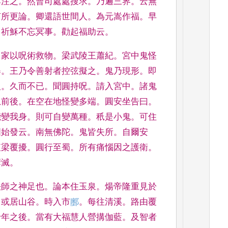
尋注之
。
然曹司處處搜求
。
乃遍三界
。
云無
何所更論
。
卿還語世間
人
。
為元嵩作福
。
早
。
祈穌不忘冥事
。
勸起福助云
。
出家以呪術救物
。
梁武陵王蕭紀
。
宮中鬼怪
舉
。
王乃令善射者控弦擬之
。
鬼乃現形
。
即
人
。
久而不已
。
聞圓持呪
。
請入宮中
。
諸鬼
忽前後
。
在空在地
怪變多端
。
圓安坐告曰
。
能變我身
。
則可自變萬種
。
秖是小
鬼
。
可住
圓始發
云
。
南無佛陀
。
鬼皆失所
。
自爾安
值梁覆擾
。
圓行至蜀
。
所有痛
惱因之護衛
。
摩滅
。
法師之神足也
。
論本住玉泉
。
煬帝隆重見於
。
或居山谷
。
時入市
𮠔
。
每往
清溪
。
路由覆
十
年之後
。
當有大福慧人營搆伽藍
。
及智者