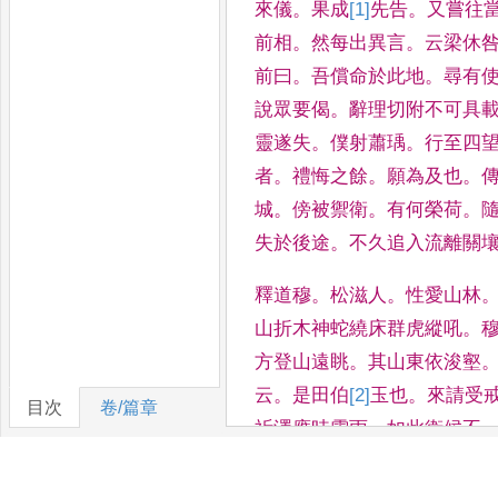
來儀
。
果成
[1]
先
告
。
又嘗往
前相
。
然每出異
言
。
云梁休
前曰
。
吾償命於此地
。
尋有
說眾要偈
。
辭理切附不可具
靈遂失
。
僕射蕭瑀
。
行至
四
者
。
禮悔之餘
。
願為及也
。
城
。
傍被禦衛
。
有何榮荷
。
失於後途
。
不久追入流離關
釋道穆
。
松滋人
。
性愛山林
山折木神蛇繞
床群虎縱吼
。
方登山遠眺
。
其山東依浚
壑
云
。
是田伯
[2]
玉
也
。
來請受
目次
卷/篇章
祈澤應時雲雨
。
如
此衛候不
遊遁之賓咸歸
[3]
向
請
。
沙門
爽風
聲
。
梁湘東王蕭繹
。
欽