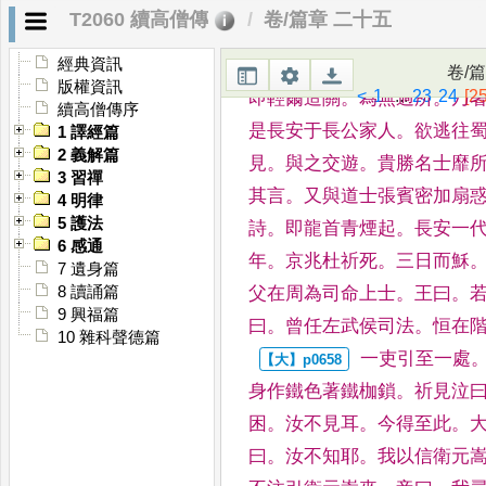
弄
。
亦有傳其聲者
。
嘗
謂兄
T2060 續高僧傳
卷/篇章 二十五
對
。
兄意如何
。
兄曰
。
當今
辱
。
答曰
。
彼多
讀書
。
自為
經典資訊
卷/
版權資訊
<
1
...
23
24
[25
即輕爾造關
。
為無過所
。
乃
續高僧傳序
是長安
于長公家人
。
欲逃往
1 譯經篇
2 義解篇
見
。
與之交遊
。
貴勝名
士靡
3 習禪
其言
。
又與道士張賓密加扇
4 明律
5 護法
詩
。
即龍首
青煙起
。
長安一
6 感通
年
。
京兆杜祈死
。
三日而穌
7 遺身篇
父
在周為司命上士
。
王曰
。
8 讀誦篇
9 興福篇
曰
。
曾任左武侯司
法
。
恒在
10 雜科聲德篇
一吏引至一處
身作鐵色著鐵枷鎖
。
祈
見泣
困
。
汝不見耳
。
今得至此
。
曰
。
汝不知耶
。
我
以信衛元