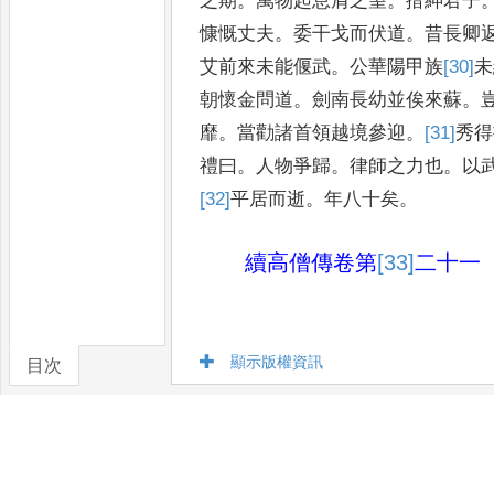
之期
。
萬物起息肩之望
。
搢紳君子
慷慨丈夫
。
委干戈而伏道
。
昔長
卿
艾前來未能偃武
。
公
華陽甲族
[30]
未
朝懷金問道
。
劍南長幼並俟來蘇
。
靡
。
當勸諸首領越境參迎
。
[31]
秀
得
禮曰
。
人物爭歸
。
律師之力也
。
以
[32]
平
居而逝
。
年八十矣
。
續高僧傳卷第
[33]
二十一
顯示版權資訊
目次
卷/篇章