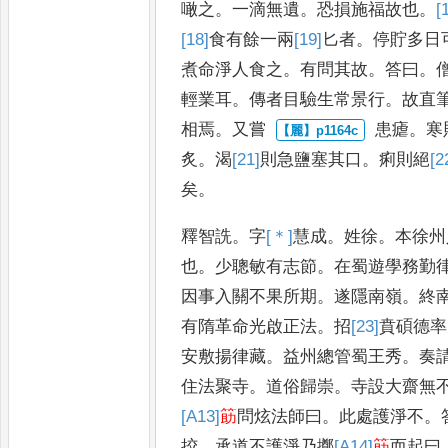
噉之
。
一滴無遺
。
恐損施福故也
。
[
[18]
食有
餘一兩
[19]
匕
者
。
停貯多日
煮命淨人食之
。
有問其故
。
答曰
。
輕業耳
。
傳者目驗
生常景行
。
故直
相焉
。
又嘗
患瘧
。
寒
炙
。
渴
[21]
則
急鹽塞其
口
。
痢則絕
[2
矣
。
釋智詵
。
字
[＊]
慧
成
。
姓徐
。
本徐州
也
。
少聰敏有志節
。
在蜀遊學務勤
因事入關不果所期
。
遂隱南嶺
。
終
有隋革命光啟正法
。
招
[23]
賁
碩德率
安敷揚律
藏
。
益州總管蜀王秀
。
奏
住法聚寺
。
道俗歸崇
。
寺設大齋無
[A13]
筯
問炫法師曰
。
此處護淨不
。
挍
。
承道不護淨乃擲
[A14]
筯
而起
曰