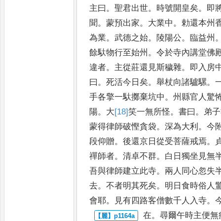
主曰
。
聖君出世
。
時號開皇矣
。
即
聞
。
蒙預出家
。
大業中
。
勅還本
州
為業
。
武德之始
。
陵陽
公
。
臨益州
餘馱物行至始
州
。
令於寺內講堂佛
違
者
。
主從莊還見斯穢雜
。
即入房
曰
。
死活今日矣
。
舉杖向諸驢騾
。
手各擎一馱擲棄坑中
。
州縣官人驚
陽
。
大
[18]
笑
一無
所怪
。
書曰
。
弟子
蒙得律
師破慳貪袋
。
深為大利
。
今
段仰贈
。
後還京日從受菩薩戒焉
。
禪師者
。
清卓不群
。
白日獨
坐見無
吾與律師建立此
寺
。
兩人同心忽失
去
。
不
者明其死矣
。
明日食時俗人
會耶
。
見有四路客僧數千人入寺
。
在
。
尋爾午時主便無