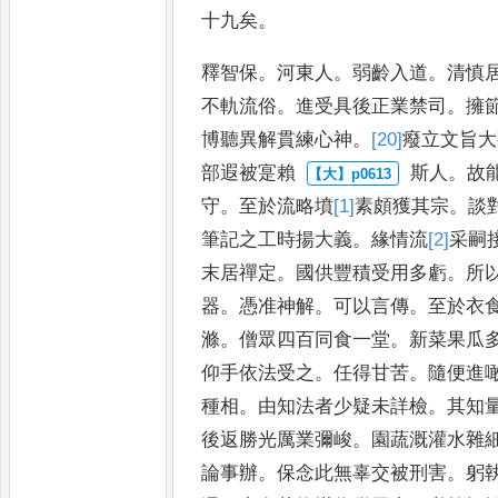
十九
矣
。
釋智保
。
河東人
。
弱齡入道
。
清慎
不軌流俗
。
進受具後正業禁司
。
擁
博聽異解貫練心神
。
[20]
癈
立文旨大
部遐被寔賴
斯人
。
故
守
。
至於流略
墳
[1]
素
頗獲其宗
。
談
筆
記之工時揚大義
。
緣情流
[2]
采
嗣
末居禪定
。
國供豐積受用多虧
。
所
器
。
憑准神解
。
可以言
傳
。
至於衣
滌
。
僧眾四百同
食一堂
。
新菜果瓜
仰手
依法受之
。
任得甘苦
。
隨便進
種相
。
由知法者少疑未詳檢
。
其知
後返勝光厲業彌峻
。
園
蔬溉灌水雜
論事辦
。
保
念此無辜交被刑害
。
躬