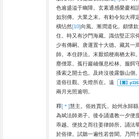
色逾盛溢于幽
障
。
玄素通感榮慶相
如別
傳
。
大業之末
。
有勅令知大禪
橫怗然
[10]
向
風
。
漸潤道化
。
頗懷欽
住
。
時又有沙門海藏
。
識信堅
正宗
少有傳嗣
。
唐運置
十大德
。
藏其一
師
。
本住靜
法
。
末厭煩梗南栖太和
塵
僧眾
。
孤行巖岫偃息松林
。
服餌
搔索之開士也
。
及終沒後露骸山
側
道俗往觀
。
失燈所在
。
遠
兩月光照逾明
。
釋
[＊]
慧
主
。
俗姓賈氏
。
始州永歸縣
為斌法師弟子
。
後令誦遺教一夕便
乖越
。
便捨之而往姜律師
所
。
誦法
於俗律
。
試聽一
遍性若曾聞
。
乃問