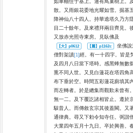
如車軸住于基上
。
邊有鳥
巢樹上
。
散
。
又雨銀花
委地光耀如雪
。
掘基
降
神仙八十四人
。
持華遶塔久乃方
目二十餘年
。
及來禮拜兩目齊見
。
又放赤光照寺東房
。
見臥佛及
坐佛說
僧對架讀
[1]
經
。
有一
十四字
。
皆是
及四月八日
當下塔時
。
感黑蜂無數
熏不同人世
。
又見白蓮花在塔四角
布下垂於空
。
時間五彩蓮花
廁填其
而左轉者
。
於是
總集而觀歎未曾有
無一
二
。
及下覆訖諸相皆止
。
遵於
駭昔人
。
而傳敘玄宗其後蓋闕
。
又
通律典
。
尋又下勅令知
寺任
。
弼諧
大業四年五
月十九日
。
卒於興善
。