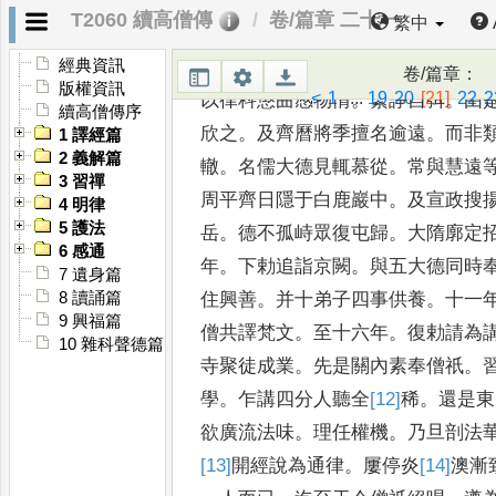
眾有墜憲網者
。
皆據內律治
之
。
以
T2060 續高僧傳
卷/篇章 二十一
繁中
為斷事沙門
。
時青
齊
久
。
乃徹天聽
。
無由息訟
。
下勅令
經典資訊
卷/篇章
：
版權資訊
<
1
...
19
20
[21]
22
2
以律科懲曲感物
情
。
繁諍自弭
。
由
續高僧傳序
欣之
。
及
齊曆將季擅名逾遠
。
而非
1 譯經篇
2 義解篇
轍
。
名儒大德見輒慕從
。
常與慧遠
3 習禪
周平齊日隱于白鹿巖中
。
及
宣政搜
4 明律
5 護法
岳
。
德不孤峙眾復
屯歸
。
大隋廓定
6 感通
年
。
下勅
追詣京闕
。
與五大德同時
7 遺身篇
住興善
。
并十弟子四事供養
。
十一
8 讀誦篇
9 興福篇
僧共譯梵文
。
至十六年
。
復勅
請為
10 雜科聲德篇
寺聚徒成業
。
先是
關內素奉僧祇
。
學
。
乍講
四分人聽全
[12]
稀
。
還是東
欲
廣流法味
。
理任權機
。
乃旦剖法
[13]
開
經說為通律
。
屢停炎
[14]
澳
漸