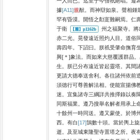
一人而已
。
迄至于今僧祇
絕唱
。
遵
據
[A11]
規
猷
。
而神辯
如泉
。
聲相鍾
罕有昏漠
。
開
悟之勣寔難嗣焉
。
仁
于衛
州之福聚寺
。
將
赤二光
。
晃
發遠近照灼人目
。
道俗
壽四年
。
下詔曰
。
朕祇受肇命撫育
興
[＊]
象法
。
而如來大慈覆護群品
。
生
。
朕已分布遠近皆起
靈塔
。
其間
更請大德奉
送舍利
。
各往諸州依前
須德行可尊善解法相
。
使能宣揚佛
迷
。
宜集諸寺三綱詳共推擇錄以
奏
同斯福業
。
遵乃搜舉
名解者用承上
十餘州一
時同送
。
遵又蒙使
。
於博
西
。
有白
[17]
鵠
數十頭
。
當於輿上旋
逝
。
及至城東隆聖寺置塔之所
。
夜