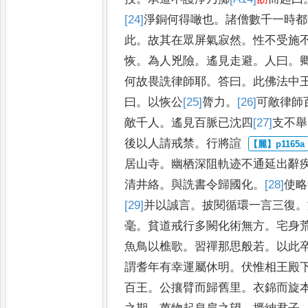
[24]
淨
銅何得噉也
。
諸僧數
千一時都
此
。
故其在眾屏氣
寂然
。
性不受施
恢
。
為
人兇險
。
遙見走避
。
人曰
。
何故畏詵律師耶
。
答曰
。
此佛法中
曰
。
以恢公
[25]
膂
力
。
[26]
可
敵律師
敵千人
。
遙見百脈已沈四
[27]
支
不舉
後以人請戒禁
。
行將諠
居山寺
。
幽栖深阻軌迹不通延
出辭
清井絡
。
與詵書
令歸國化
。
[28]
使
略
[29]
并以
誠
言
。
披閱循環一言三復
。
毫
。
貧道戒行多闕化術無方
。
宅身
魚鳥以樵歌
。
習禪那思般若
。
以
此
謂耆年有幸運屬休
明
。
伏惟相王殿
百王
。
公
攘臂而歸舊里
。
衣錦而旋