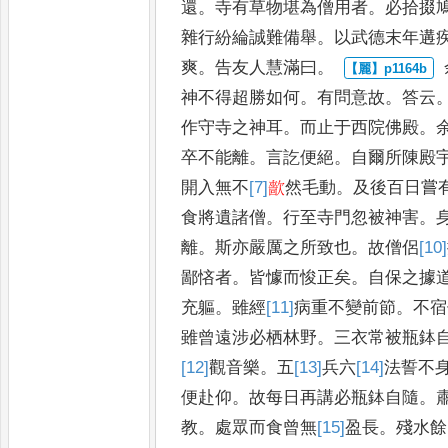
還
。
寺有草物堪為僧用者
。
必拾掇
雜行紛綸誠難備舉
。
以武德末
年遘
爽
。
告友人慧滿曰
。
神不得超勝如何
。
有問意
故
。
答云
作守寺之神耳
。
而
止于西院佛殿
。
卒不能
離
。
言訖便絕
。
自爾所陳殿
開入無不
[7]
㱇
然毛動
。
及後百日嘗
食將遺諸僧
。
行至寺門忽
被神害
。
離
。
斯亦嚴厲之
所致也
。
故僧侶
[10]
鄙悋者
。
皆懅而悛正矣
。
自保之據
充軀
。
雖經
[11]
病
重不變前節
。
不宿
雖曾遠涉必栖林野
。
三衣常被
瓶鉢
[12]
觀
音樂
。
五
[13]
兵
六
[14]
法
誓不
便赴仰
。
故每日
再講必瓶鉢自隨
。
教
。
處
眾而食曾無
[15]
盈
長
。
殘水餘