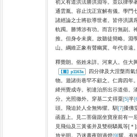
初又
有道洪法勝洪淵等
。
並以律學
通雲胤
。
容止沈正宣解有儀
。
學門
諸經論之士將欲導世
者
。
皆停洪講
軌躅
。
勝博
涉有功
。
而言行無副
。
推
。
但身令未廣
。
故聽徒簡略
。
淵
山
。
綱維正象有聲幽冀
。
年代非遠
釋覺朗
。
俗姓未詳
。
河東人
。
住大
四分律及大涅槃而氣
物
。
遊諸街巷罕不顧之
。
仁壽四年
絳州覺成寺
。
初達治所出示道
俗
。
分
。
光照徹外
。
穿基二
丈得粟
[5]
半
[
頭
。
飛迫於人
全無怖懼
。
馴
[7]
擾
佛
函蓋
上
。
見二菩薩踞坐寶座前有一
見飛仙及三黃雀并及雙樹驎鳳等
[＊]
放光明
。
乃迷晝夜朗過
燈
[9]
耀
。
有