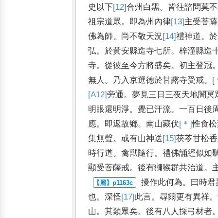
史以
下
[12]
合
州白黑
。
皆往諮問莫不
祖宗道眾
。
即為州內律
[13]
主
受菩薩
佛為師
。
尚不敬天況
[14]
禮
神道
。
於
弘
。
於黃安縣造寺七所
。
梓
潼縣造
寺
。
從彼至今方
將盛矣
。
初主登冠
無人
。
乃
入京選德於甘露寺受戒
。
[
[A12]
旁
通
。
夢見三日三夜天地闇冥
明眼還明淨
。
覺已汗流
。
一百日後
應
。
即返故鄉
。
南山藏伏
[＊]
惟
食松
集無聲
。
或有山神送
[15]
茯
苓甘松香
時行道
。
禽獸
隨行
。
禮佛誦經似如
顯受
菩薩戒
。
後有獼猴群共治道
。
擾作此何為
。
曰時君
也
。
深怪
[17]
此
言
。
尋爾更有異祥
。
山
。
其類眾矣
。
後有八人採弓材者