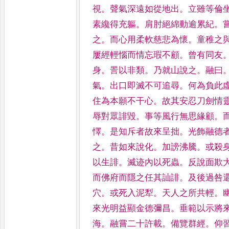
視
。
聲氣深遠如從地出
。
立雖等倫
素纔得充軀
。
肩肘絕綿動逾累紀
。
之
。
而心用柔軟慈悲為
懷
。
童稚之
屢經輕惱而
情忘瑕不顧
。
曾有同友
身
。
詈以非類
。
乃就山說之
。
融曰
氣
。
出口即滅不可追尋
。
何為負此
住為本願不干心
。
故其
安忍刀劍情
辱對眾誹
毀
。
事等風行無思緣顧
。
懌
。
是知斥者故來呈拙
。
光飾融德
之
。
昔如來說化
。
加謗沸騰
。
或
殺
以生誹
。
滅迹內以死
蟲
。
反說面欺
而佛府而隱
之任其訕誹
。
及後過咎
穴
。
或死入泥犁
。
天人之所共輕
。
來光明益顯金德彌昌
。
垂範以示
將
海
。
融嘗二十許載
。
備覽
群經
。
仰