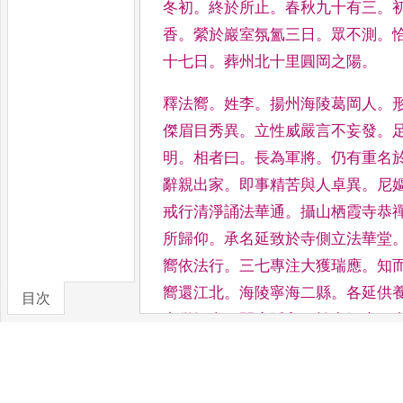
冬初
。
終於所
止
。
春秋九十有三
。
香
。
縈
於巖室氛氳三日
。
眾不測
。
十七日
。
葬州北十里圓岡之陽
。
釋法嚮
。
姓李
。
揚州海陵葛岡人
。
傑眉目秀異
。
立性威嚴言不妄發
。
明
。
相者曰
。
長為軍將
。
仍有重名
辭親出家
。
即
事精苦與人卓異
。
尼
戒
行清淨誦法華通
。
攝山栖霞寺恭
所歸仰
。
承名延致於寺側立法
華堂
嚮依法行
。
三七專注
大獲瑞應
。
知
嚮還江北
。
海陵寧海二縣
。
各延供
目次
寺僧智喜
。
開房延入
。
於中靜坐
。
卷/篇章
發
。
喜四出顧視了無
。
嚮曰
。
吾患
驚
。
如此三度遂東還寧海
。
去
後李
如所告焉
。
大蟲傷
害日數十人
。
乃