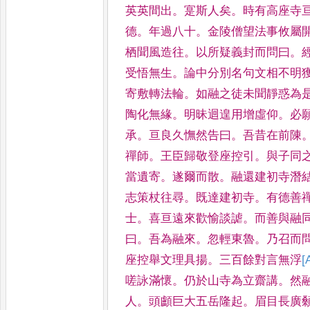
英英間出
。
寔斯人矣
。
時有高座寺
德
。
年過八十
。
金陵僧望法
事攸屬
栖聞風造往
。
以
所疑義封而問曰
。
受
悟無生
。
論中分別名句文相不明
寄敷轉法輪
。
如融之徒未聞靜
惑為
陶化無緣
。
明昧迴
遑用增虛仰
。
必
承
。
亘
良久憮然告曰
。
吾昔在前陳
禪師
。
王臣歸敬登座控引
。
與子同
當遺寄
。
遂爾而散
。
融還建初
寺潛
志策杖往尋
。
既達
建初寺
。
有德善
士
。
喜亘遠
來歡愉談謔
。
而善與融
曰
。
吾為融來
。
忽輕東魯
。
乃召而
座控舉文理具揚
。
三百餘對言無
浮
[
嗟詠滿懷
。
仍於山寺為立
齋講
。
然
人
。
頭顱巨大
五岳隆起
。
眉目長廣