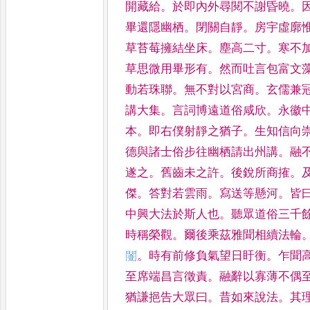
開藏給
。
於即內外尋閱不謝昏曉
。
畢還隱幽栖
。
閉關自靜
。
房宇虛廓
草苔莓擁結坐床
。
塵高二寸
。
寒不
草思微用畢形有
。
然而吐言包富文
動若
珠聯
。
無不對以宮商
。
玄儒兼
講大集
。
言詞博遠道俗咸欣
。
永徽
本
。
即右僕射靜之猶子
。
生知
信向
德與諸士俗步往
幽栖請出州講
。
融
遂之
。
舊齒未之許
。
後銳所商搉
。
傑
。
答對若雲雨
。
寫送等懸河
。
皆
中興大法於斯人也
。
聽眾道俗
三千
時稱榮觀
。
爾後乘茲
雅聞相續法輪
𨶮
。
時有
前修負氣望日盱衡
。
乍聞
至席端昌言徵責
。
融辭以寡薄不偶
猶謙挹告大眾曰
。
昔如來
說法
。
其