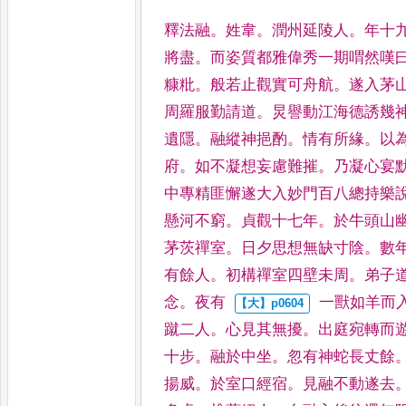
釋法融
。
姓韋
。
潤州延陵人
。
年十
將盡
。
而姿質都雅偉秀一期喟然
嘆
糠粃
。
般若止觀實可
舟航
。
遂入茅
周羅服勤
請道
。
炅譽動江海德誘幾
遺隱
。
融縱神挹酌
。
情有所緣
。
以
府
。
如不凝想妄慮難摧
。
乃凝
心宴
中專精匪懈遂大
入妙門百八總持樂
懸
河不窮
。
貞觀十七年
。
於牛頭山
茅茨禪室
。
日夕思想無缺寸陰
。
數
有餘人
。
初構禪室
四壁未周
。
弟子
念
。
夜有
一獸如羊而
蹴二人
。
心見
其無擾
。
出庭宛轉而
十
步
。
融於中坐
。
忽有神蛇長丈餘
揚威
。
於室口經宿
。
見融不動遂去