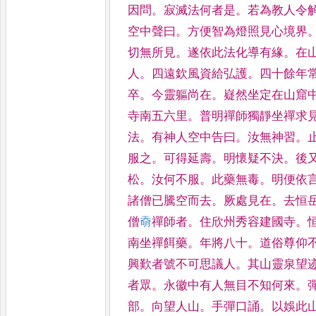
因問
。
寂滅法何者是
。
若為教人令
空中聲曰
。
方便智為燈照見心境
界
切無所見
。
遂依此法化
導有緣
。
在
人
。
四遠欽
風資給弘護
。
四十餘年
卒
。
今靈軀尚在
。
嶷然坐定在山窟
寺南五六里
。
普明禪師獨靜坐
禪求
法
。
有神人空中告曰
。
汝無神習
。
服之
。
可得
延壽
。
明懷疑不決
。
後
松
。
汝
何不服
。
此藥無毒
。
明便依
諸僧已騰空而去
。
厥處見在
。
去恒
僧
奣
禪師者
。
住欣州秀容建
國寺
。
南坐禪餌藥
。
年
將八十
。
道俗尊仰
興歎
者號不可思議人
。
其山靈泉望
者眾
。
永徽中有人無目不知何來
。
部
。
向望人山
。
手彈口誦
。
以娛此