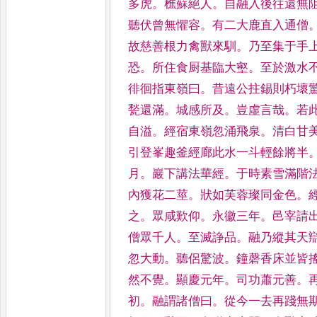
多虎
。
樵蘇絕人
。
自融入後往
還無
聽伏曾無懼容
。
有
二大鹿直入通僧
故慈善
根力禽獸來馴
。
乃至集于手
恐
。
所住食厨基臨大壑
。
至於激水
徘徊指東嶺曰
。
昔遠公拄錫
則朽壞
甃還滿
。
城感
所及
。
豈虛言哉
。
若
自溢
。
經宿東嶺忽涌飛泉
。
清白甘
引登峯趣釜經廊此水一斗輕餘將
半
月
。
巖下講法華經
。
于
時素雪滿階
內獲花二
莖
。
狀如芙蓉璨同金色
。
之
。
眾咸歎仰
。
永徽三年
。
邑宰請
僧眾千人
。
至滅諍品
。
融乃縱其天
忽大動
。
聽侶驚波
。
鐘磬香
床並皆
然不覺
。
顯慶元
年
。
司功蕭元善
。
初
。
融謂
諸僧曰
。
從今一去再踐無