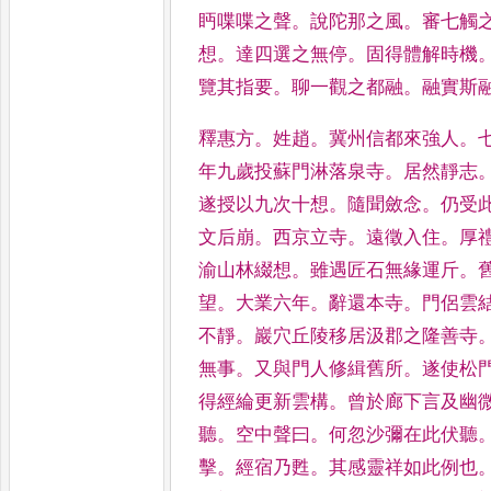
眄喋喋之聲
。
說
陀那之風
。
審七觸
想
。
達四
選之無停
。
固得體解時機
覽其指要
。
聊一觀之都融
。
融實斯
釋惠方
。
姓趙
。
冀州信都來強人
。
年九歲投蘇門淋落泉寺
。
居然靜
志
遂授以九次十想
。
隨
聞斂念
。
仍受
文后崩
。
西
京立寺
。
遠徵入住
。
厚
渝
山林綴想
。
雖遇匠石無緣運斤
。
望
。
大業六年
。
辭還本寺
。
門侶雲
不靜
。
巖穴丘陵移居汲郡
之隆善寺
無事
。
又與門
人修緝舊所
。
遂使松
得經綸更新雲構
。
曾於廊下言及幽
聽
。
空中聲曰
。
何忽沙彌在此伏
聽
擊
。
經宿乃甦
。
其感靈祥
如此例也