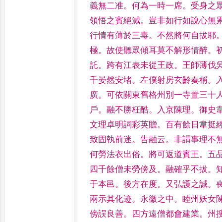
義無二准
。
何為
一時一席
。
受身之
領悟
之賓絕減
。
豈非如行如說心無
行情有薄於三毒
。
不然將何自拔
耶
極
。
故使聽眾傾耳莫
不解形情醉
。
託
。
跨有江
表未從王政
。
王師薄伐
千晏然安堵
。
左僕射房玄齡奏稱
。
廣
。
可依關東舊格州別一寺置
三十
戶
。
融不勝枉酷
。
入京
陳理
。
御史
文理卓明詞彩
英贍
。
百有餘日韋挺
致
固執前迷
。
告融云
。
非謂事理不
何勞法衣出俗
。
將可返道賓王
。
五
四千餘僧未勞傍及
。
融
確乎不拔
。
于本邑
。
後方
在度
。
又弘護之誠
。
兩示
其化迹
。
永徽之中
。
睦州妖女
傍誤良善
。
四方遠僧都會建業
。
州