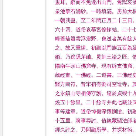
規耳
。
辭而不免遂出山門
。
禽獸哀
泉池擊石涌砂
。
一時填滿
。
房前大
一朝凋盡
。
至二
年閏正月二十三日
六十
四
。
道俗哀慕宮僚軫結
。
二十
幢蓋笳簫雲浮震野
。
會送者萬有餘
之
。
故又重緝
。
初融以門族
五百為
婚
。
乃逃隱茅岫
。
炅師三論之匠
。
陽南牛
頭山佛窟寺
。
現有辟支佛窟
藏經畫
。
一佛經
。
二道書
。
三佛經
醫方圖符
。
昔宋初有劉司空造寺
。
之永鎮山寺相傳守護
。
達於貞觀十
燒五十餘
里
。
二十餘寺并此七藏並
事等建章
。
道俗悼傷深懷惻愴
。
初
十五里
。
將事尋討
。
值執藏
顯法師
經久許之
。
乃問
融所學
。
并探材術