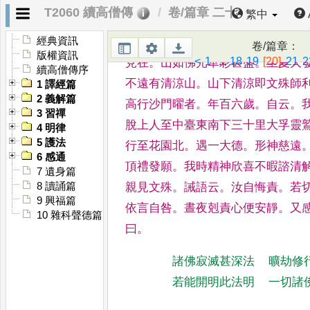
釋解脫
。
姓邢
。
臺山夾川人
。
七歲
T2060 續高僧傳
卷/篇章 二十
繁中
志在出道唯在禪思
。
遠近訪法無師
照果寺
。
隱五臺南佛光
山寺四十餘
經典資訊
卷/篇章
：
版權資訊
<
1
...
18
19
[20]
21
2
見在
。
山如
佛光華彩甚盛
。
至夏大
續高僧傳序
不遠有清涼山
。
山下清涼即文殊師
1 譯經篇
2 義解篇
高行沙門曜者
。
年百六歲
。
自
云
。
3 習禪
脫上人至中臺東南
下三十里大孚靈
4 明律
5 護法
行至花
園北
。
遇一大德
。
形神慈遠
6 感通
頂禮發願
。
我時精神欣喜不暇諮清
7 遺身篇
親見文殊
。
誡語云
。
汝自悔
責
。
若
8 讀誦篇
9 興福篇
依言自咎
。
晝夜剋
責心便安靜
。
又
10 雜科聲德篇
曰
。
諸佛寂滅甚深法
曠劫修
若能開明此法明
一切諸