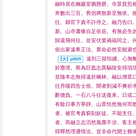
融時居在幽巖室猶懸磬
。
寺眾貧煎
奔數出三百
。
舊侶將散新至無依
。
往
。
縣官下責不許停之
。
融乃告曰
新
。
山寺蕭條自足依庇
。
有無必失
歸退飛何往
。
並安伏業
禍福同之
。
俗出家遠希
正法
。
業命必然安能避
遠則三獄恒纏
。
心無
於
塵境
。
斯為巨蠧志異驅除安得瑣
並隨本志無得遠於幽林
。
融以
僧眾
往丹陽四告士俗
。
聞者割減不爽祈
辭擔
負
。
一石八斗往送復來
。
日或
有餘日事方寧靜
。
山眾恬然無何而
者
。
被官考責窮刻妖徒
。
不能支任
者
。
而融立志滔
然風塵不涉
。
客主
得釋
然理通情洽
。
豈非命代開士難