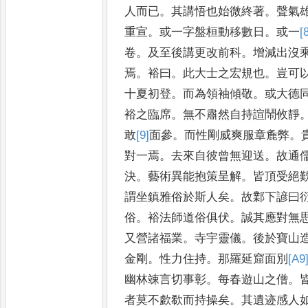
人而已
。
其講悟也始微終著
。
聲氣
重宣
。
或一字盤桓動移數日
。
或一
[
卷
。
及至後講更改前
科
。
增減出沒
焉
。
裕曰
。
此大士之宏規也
。
豈可
十夏初登
。
而為領袖傾敬
。
或大德
裕之臨席
。
無不肅然自持諠鬧
攸靜
敢
[9]
面
參
。
而性剛威
爽服章麁弊
。
對一焉
。
去來
自彼曾無迎送
。
故通
決
。
藝
術異能抱策呈解
。
皆頂受絕
謂坐鎮雅俗於斯人矣
。
故鄴下諺曰
俗
。
裕法師道俗俱伏
。
誠其應
對無
又營諸福業
。
寺宇
靈儀
。
後於寶山
金剛
。
性
力住持
。
那羅延窟面別
[A9
幽林
竦言切事彰
。
每春遊山之僧
。
者莫不歔欷而持操矣
。
其遺迹感人