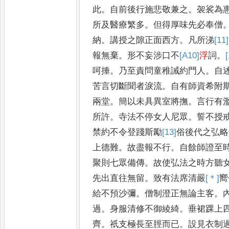
此
。
自前後行施悲敬兼之
。
袈裟為
所及醫療繁多
。
但得厚味先必
奉僧
納
。
講授之隙正面
西方
。
凡所涕
[11]
報無棄
。
形
不妄涉口不
[A10]
浮
詞
。
呵捶
。
乃至責問童稚誡約門人
。
自
苦言切斷聞者淚流
。
自有師資希附
兩堂
。
簡以未具異室
將撫
。
言行有
所許
。
寺
法不停女人尼眾
。
誓不授
禁約不令登踐斯勵
[13]
俗
後代之弘略
上德難
。
故盡報不行
。
自餘師
證至
聚則七眾備傳
。
故
使弘法之時方聽
先出直
往無留
。
致有法席清嚴
[＊]
嚮
給不預沙彌
。
僧制澄正無論主客
。
過
。
身服清修不御綾綺
。
垂裙踝
上
齊
。
祇支極長至脛而
已
。
設見衣制