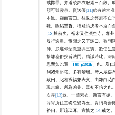
戒懺
罪
。
并送綾錦衣服絹三百段
。
額可號靈泉
。
資送優
[11]
給
有逾常准
本邑
。
顧而言曰
。
往返之弊厄
不亡
馳
。
䞋錫重沓
。
稽疑請
決者不遠而
[12]
於
前矣
。
裕末又住演空寺
。
相州
履
行逾肅
。
帝聞之又下詔曰
。
敬問
師
。
朕遵仰聖教重興三寶
。
欲使
生
捨離塵俗投旨法門
。
精
誠若此
。
深
思問如此類
也
。
及仁
利諸州起塔
。
多有
變瑞
。
時人咸嘉
歎曰
。
此
相禍福兼表矣
。
由雜白花
現吉緣
。
所為凶兆
。
眾初不信之也
次昇
[13]
遐
。
一國素衣
。
斯言有據
。
薛胄所住堂礎忽變為玉
。
胄
謂為善
裕曰
。
斯琉璃耳
。
宜
慎之
[14]
戒
之
。