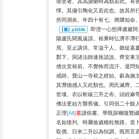
堪受者
。
其高謝榮
時為類若此
。
有
憚
。
其
攝引陶化又若此也
。
故其所
所同測矣
。
年四十有七
。
將隣知命
即澄一心想禪慮巖阿
陽盧
氏聞風遠請
。
裕乘時弘濟不滯
焉
。
至止講供
。
常溢千人
。
聽徒嘉
鄴下
。
與諸法師連座談說
。
齊安
東
僧次至裕前
。
不覺怖而
流汗
。
退問
戒師
。
寶山
一寺裕之經始
。
叡為施
其潛
德感人又此類也
。
周氏滅齊
。
世壤
。
衣以斬縗三升之布
。
頭絰麻
佛法更始方襲舊儀
。
引同侶
二十餘
正理
[A8]
晝
讀俗書
。
學既探幽隨覽
名如後列
。
時屬儉歲糧粒無路
。
造
取價
。
日米二升以為恒調
。
既而言