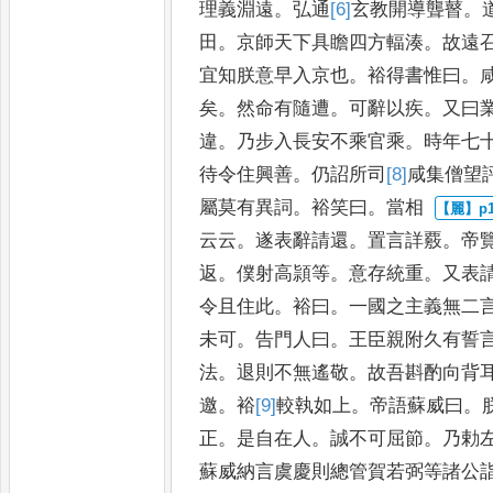
理
義淵遠
。
弘通
[6]
玄
教開導聾瞽
。
田
。
京師天下具瞻四方輻湊
。
故遠
宜知朕意早入京也
。
裕
得書惟曰
。
矣
。
然命有隨
遭
。
可辭以疾
。
又曰
違
。
乃
步入長安不乘官乘
。
時年七
待
令住興善
。
仍詔所司
[8]
咸
集僧望
屬莫有異詞
。
裕笑曰
。
當相
云云
。
遂表辭請還
。
置言詳覈
。
帝
返
。
僕射高頴等
。
意存統
重
。
又表
令且住此
。
裕曰
。
一
國之主義無二
未可
。
告
門人曰
。
王臣親附久有誓
法
。
退則不無遙敬
。
故吾斟酌向背
邀
。
裕
[9]
較
執如上
。
帝語蘇威曰
。
正
。
是自在人
。
誠不可屈節
。
乃
勅
蘇威納言虞慶則總
管賀若弼等諸公