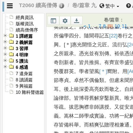
為本師
。
乃皆辭曰
。
吾為汝
緣吾非
T2060 續高僧傳
卷/篇章 九
繁中
也
。
遂赴定州
而受大戒
。
即誦四分
文
。
八日之中書誦俱了
。
有定州刺
經典資訊
卷/篇章
：
版權資訊
<
1
...
7
8
[9]
10
11
..
奏請度之
。
隸入公名甚相器重
。
後
續高僧傳序
所偏學四分
。
隨聞尋記五
[22]
卷
行之
1 譯經篇
2 義解篇
興
。
[＊]
惠光開悟之元
匠
。
流衍弘
[2
3 習禪
之所親承
。
憑光
並有別傳
。
裕依憑
4 明律
5 護法
奇剖
新者
。
皆共推揖
。
有齊宣帝盛
6 感通
勢覆群英
。
學者望風
[＊]
嚮
附
。
用
[A
7 遺身篇
節專貞
。
卓然不偶倫類
。
但慮未聞
8 讀誦篇
9 興福篇
耳
。
後上統深委高亮欽而
敬之
。
自
10 雜科聲德篇
論律部
。
皆博
尋舊解穿鑿新異
。
唯
等
疏
。
拔思胸襟非師講授
。
又從安
義
。
嵩林二師學成實論
。
功將一
紀
存皆備科舉
。
而精爽
弘贍理相兼通