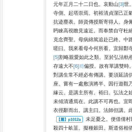
元年
正月二十二日也
。
哀動山
[3]
世
寺側
。
起塔崇焉
。
初裕清貞潔己正
抗迹塵表
。
師資傳授斯寄得
人
。
身
眄睞高視瞻見遠
近
。
而奉禁自守杜
克念
齊聖
。
母病綿篤追赴已終
。
中
嗟曰
。
我來看母今何所看
。
宜歸鄴
[5]
割
略親愛如此之類
。
至於
弘法軌
存遠大不
[6]
𢩁
偏
授
。
故有單講雙時
對講生
常不經必有傳講
。
要須延請
座
。
嘗有一處敷演將半
。
因行遊觀
緣云
。
是講主所有
。
裕曰
。
弘法之
未傾清通焉在
。
此講不可再也
。
宜
衣徑
辭而出
。
講主曰
。
法師但講
。
未足憂之
。
便借倩村
殺四
十畝韮
。
擬種穀田
。
斯道俗相