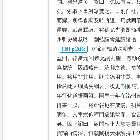
鬧
。
得米遂多
。
裕曰
。
先民有言
。
矣
。
索取卜書對眾焚之
。
日
別自往
而歸
。
所得食調及
時將返
。
用供同
運興
。
載
昌釋教
。
裕德光先彥即預
州刺史樊叔略
。
創弘講會延請諸僧
立節前標遺法明寄
。
盈門
。
裕當元
[4]
帝
允副玄望
。
有勅
為都統
。
因語略曰
。
統都之德
。
裕
用
。
裕用非其用
。
既其德用非
器
。
捨於此人則薦失綱
要
。
後更
[5]
伸
請
年行化道振
兩河
。
開皇十年在洺州
得書一牒
。
言述命報厄在咸陽
。
初
明年
。
文帝崇仰釋門遠訊髦彥
。
皆
矣
。
因下詔曰
。
敬問相州
大慈寺靈
寶歸向情深
。
恒
願闡揚大乘護持正