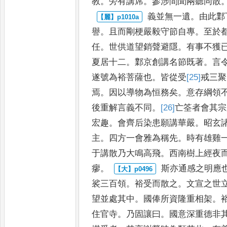
教
。
旁有
講席
。
參涉間聞兩聽同散
義並無一遺
。
由此鄴
譽
。
且
而剛梗嚴毅守節自專
。
至於
任
。
世供道望銷聲避隱
。
有事不獲
夏居十二
。
鄴京創講名節既著
。
言
遂號為裕菩薩也
。
皆
從受
[25]
戒
三聚
焉
。
因以導物為
恒務矣
。
意存綱領
後
重解言義不同
。
[26]
亡
筌者會其宗
宏趣
。
會齊后染患願講華嚴
。
昭玄
主
。
四方一會雅為稱先
。
時
有雄雞
于講散乃大鳴
高飛
。
西南樹上經夜
瘳
。
斯亦通感之明應
裟三百
領
。
裕受而散之
。
文宣之世
望並處其中
。
國俸所資隆重相架
。
住官寺
。
乃固讓曰
。
國意深重
德非