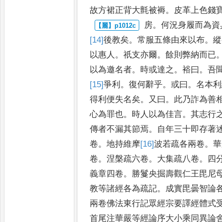
故方裙正
背大氈被褥
。
皮革上色錢
房
。
何況身履而為資
[14]
後
教
矣
。
常服五條由來以布
。
縱
以惠人
。
祇支亦爾
。
餘則弊納而已
以為邀名者
。
時或達之
。
裕曰
。
吾
[15]
爭
利
。
復何辭乎
。
或曰
。
名本
利
得利便失名矣
。
又曰
。
此乃
詐為善
心為罪也
。
時人以
為佳言
。
其志行
傳者不
漏其節焉
。
自年三十即存著
卷
。
地持維摩
[16]
波
若疏各兩卷
。
華
卷
。
涅槃疏六卷
。
大集疏八卷
。
四
義章四卷
。
勝鬘央掘壽觀仁
王毘尼
教等諸經各為
疏記
。
成實毘曇智論
兩卷
佛法東行記眾經宗要譯經體式
首尾注華嚴等經論序大小乘同異論