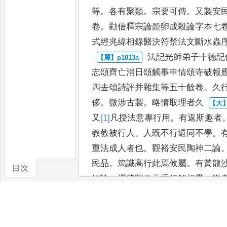
等
。
各有聚類
。
宗要可
傳
。
又製安
卷
。
勸信釋宗論
㲉卵成殺論字本七
式經兆緯
相錄醫決符禁法文斷水蟲
法記光師弟子十德記
志頌
齊亡消日頌觸事申情頌寺破報
四去頌詩評并雜集等五十餘卷
。
久
侈
。
微涉古製
。
略情取理者久
又
[1]
凡
授法意專行用
。
有返斯趣
者
教教被行人
。
人既不行
還同不學
。
重法成人者
也
。
觀裕安民陶神二論
民
品
。
篤識高行此焉攸屬
。
有黃龍
目次
經論
。
禪律罔不吞委行解相貫
。
學
卷/篇章
故來別裕
。
乃致請曰
。
願
垂示一言
而能長益沙
門道行者
。
裕曰
。
必如
將
首路
。
裕曰
。
經誥禪律恐雜聖心