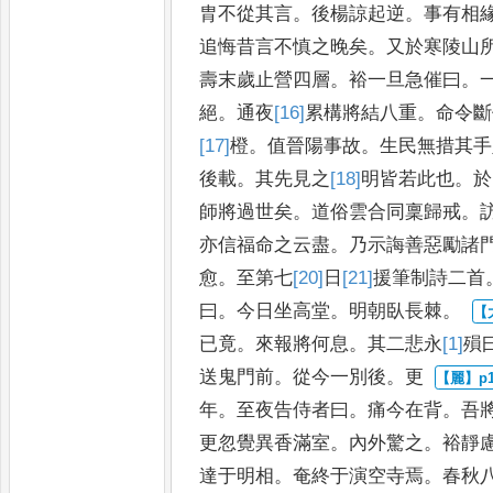
胄不從其言
。
後楊諒起逆
。
事有相
追悔
昔言不慎之晚矣
。
又於寒陵山
壽末歲止營四層
。
裕一旦急催曰
。
絕
。
通夜
[16]
累
構將結八重
。
命
令斷
[17]
橙
。
值晉陽事故
。
生
民無措其手
後載
。
其先見之
[18]
明
皆若此也
。
於
師將過世
矣
。
道俗雲合同稟歸戒
。
亦信福命之云盡
。
乃示誨善惡勵諸
愈
。
至第七
[20]
日
[21]
援
筆制詩二首
曰
。
今日坐高堂
。
明朝臥長棘
。
已竟
。
來報將何息
。
其二悲永
[1]
殞
送鬼門前
。
從今一別後
。
更
年
。
至夜告侍者曰
。
痛今在背
。
吾
更忽覺異香滿室
。
內外驚
之
。
裕靜
達于明相
。
奄
終于演空寺焉
。
春秋