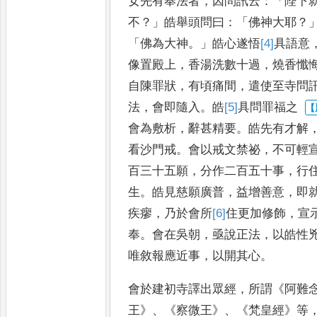
女先
有奉法者
，
因問訊云
：「
陛下
不
？」
皓舉頭問曰
：「
佛神大耶
？
「
佛為大
神
。」
皓心遂悟
[4]
具
語意
像置
殿上
，
香湯洗數十過
，
燒香懺
自陳罪狀
，
有頃痛間
，
遣使至寺問
法
，
會即隨入
。
皓
[5]
具
問罪福之
會為敷析
，
辭甚精要
。
皓先有才解
看沙門戒
。
會以戒文禁祕
，
不可輕
百三十五願
，
分作二百五十事
，
行
生
。
皓見慈願廣普
，
益增
善意
，
即
疾瘳
，
乃於會所
[6]
住
更加修飾
，
宣
奉
。
會在
吳朝
，
亟說正法
，
以皓性
唯
敘報應近事
，
以開其心
。
會於建初寺譯出
眾經
，
所謂
《
阿難
王
》、《
察微王
》、《
梵皇經
》
等