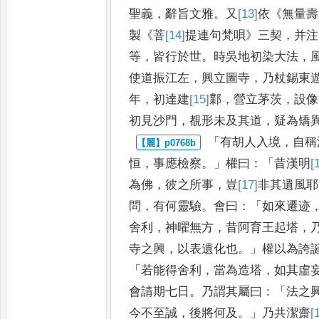
聖義
，
辭旨文雅
。
又
[13]
依
《
無量壽
製
《
菩
[14]
提
連句梵唄
》
三契
，
并注
等
，
皆行於世
。
時吳地初染
大法
，
使道振江左
，
興立
圖寺
，
乃杖錫東
年
，
初達建
[15]
鄴
，
營立茅茨
，
設像
初見
沙門
，
覩形未及其道
，
疑為矯
「
有胡人入境
，
自稱
恒
，
事應
檢察
。」
權曰
：「
昔漢明
[
為佛
，
彼之
所事
，
豈
[17]
非
其遺風耶
問
，
有何
靈驗
。
會曰
：「
如來遷迹
舍利
，
神
曜無方
，
昔阿育王起塔
，
寺
之興
，
以表遺化也
。」
權以為誇
「
若能得舍利
，
當為造塔
，
如其虛
會請期七日
。
乃謂其屬曰
：「
法之
今不至誠
，
後將何及
。」
乃共潔齋
[