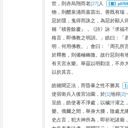
世
，
則赤烏翔而老
[27]
人
物
，
則醴泉涌而嘉苗出
。
善既有
瑞
惡於隱
，
鬼得而誅之
，
為
惡於顯人
稱
『
積善餘慶
』，《
詩
》
詠
『
求福
格言
，
即佛教之明訓
。」
皓曰
：「
明
，
何用佛教
。」
會曰
：「
周
孔所
於釋教
，
則備極幽微
。
故行惡則有
有天宮永
樂
。
舉茲以明勸沮
，
不亦
以
折其言
。
皓雖聞正法
，
而昏暴之性不勝其
使宿衛兵入後宮治園
，
於
[1]
地
得
[2]
呈皓
，
皓使著不淨處
，
以穢汁
灌之
樂
。
俄爾之間
，
舉身
大腫
，
陰處尤
史占言
，
犯大
神所為
，
即祈祀諸廟