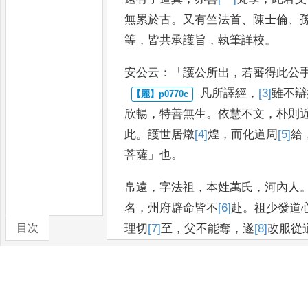
無累於古
。
又有竺法首
、
陳士倫
、
等
，
皆共承護旨
，
執筆詳校
。
安公
云
：「
護公所出
，
若審得此公
凡所譯經
，
[3]
雖
不辯
欣暢
，
特善無生
。
依慧不文
，
朴則
此
。
護世居燉
[4]
煌
，
而化道周
[5]
給
菩薩
」
也
。
帛遠
，
字法祖
，
本姓萬氏
，
河內人
名
，
州府辟命皆不
[6]
赴
。
祖少發道
目次
理切
[7]
至
，
父不能奪
，
遂
[8]
改
服從
敏朗絕倫
，
誦經日八
九千言
，
研味
卷/篇章
微
。
世俗墳
[9]
素
，
多
所該貫
。
乃於
講習為業
，
白黑宗稟
，
幾且千人
。