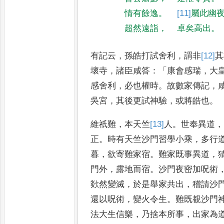
情有餘逸
。
[11]
屬
此幽
超然遠詣
，
卓矣高出
。
有記云
，
孫皓打試舍利
，
謂非
[12]
其
壞寺
，
諸臣咸答
：「
康會感瑞
，
大
感舍利
，
必也權時
。
故數家傳記
，
吳宮
，
其後更試神驗
，
或
將皓也
。
維祇難
，
本天竺
[13]
人
。
世奉異道
，
正
。
時有天竺沙門習學小乘
，
多行
暮
，
欲寄難家宿
。
難家既事異
道
，
門外
，
露地而宿
。
沙門
夜密加呪術
欻然變滅
，
於是舉家共出
，
稽請沙
還以呪術
，
變火令生
。
難既覩沙門
法大生信樂
，
乃捨本所事
，
出家
為