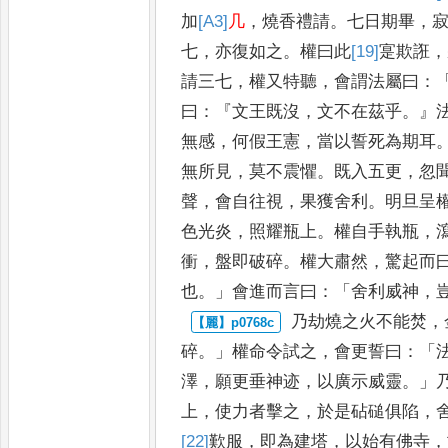
加
[A3]
几
，
燒香禮請
。
七日期畢
，
七
，
亦復如之
。
權曰此
[19]
寔
欺
誑
，
請三七
，
權又特聽
，
會謂
法屬曰
：
曰
：『
文王既沒
，
文不在茲
乎
。』
無感
，
何假王憲
，
當以
誓死為期耳
無所見
，
莫不震
懼
。
既入五更
，
忽
聲
，
會自往
視
，
果獲舍利
。
明旦呈
色光
炎
，
照耀瓶上
。
權自手執瓶
，
衝
，
盤即破碎
。
權大肅然
，
驚起而
也
。」
會進而言曰
：「
舍利威神
，
乃劫燒之火不能焚
，
碎
。」
權
命令試之
，
會更誓曰
：「
澤
，
願更垂神迹
，
以廣示威靈
。」
上
，
使力者擊之
，
於是砧磓俱陷
，
[22]
歎
服
，
即為建塔
，
以始有佛寺
，