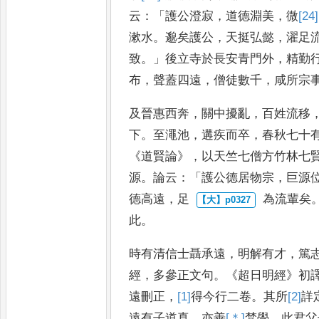
云
：「
護公澄寂
，
道德淵美
，
微
[24]
漱水
。
邈矣護公
，
天挺弘懿
，
濯足
致
。」
後立寺於長安青門外
，
精勤
布
，
聲蓋四遠
，
僧徒數千
，
咸所宗
及晉惠西奔
，
關中擾亂
，
百姓流移
下
。
至澠池
，
遘疾而卒
，
春
秋七十
《
道賢論
》，
以天竺七
僧方竹林七
源
。
論云
：「
護公
德居物宗
，
巨源
德高遠
，
足
為流輩矣
此
。
時有清信
士聶承遠
，
明解有才
，
篤
經
，
多參正文句
。《
超日明經
》
初
遠刪正
，
[1]
得
今行二卷
。
其所
[2]
詳
遠有子道真
，
亦善
[＊]
梵
學
，
此君父