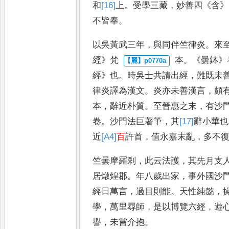
和
[16]
上
。
受學三藏
，
妙
善四
《
含
》
不皆奉
。
以吳黃武三
年
，
與同伴竺律炎
。
來
經
》
梵
本
。《
曇鉢
》
經
》
也
。
時吳士共請出經
，
難既未
律炎譯為漢文
。
炎亦未善漢言
，
頗
本
，
辭近
朴質
。
至晉惠之末
，
有沙
卷
。
沙門法巨著筆
，
其
[17]
辭
小華也
近
[A4]
百
許首
，
值永嘉末亂
，
多不
竺曇摩羅剎
，
此云法護
，
其先月支
居燉煌郡
。
年八歲出家
，
事外國沙
經日萬言
，
過目則能
。
天性
純懿
，
學
，
萬里尋師
，
是以
博覽六經
，
遊
譽
，
未嘗介
抱
。