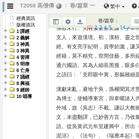
家
。
[11]
勵
行甚峻
，
為人弘雅有識量
T2059 高僧傳
卷/篇章 一
繁中
明解三藏
，
博覽六經
，
天文圖緯
，
機
，
頗屬文翰
。
時孫權已
經典資訊
卷/篇章
：
版權資訊
[1]
2
3
4
5
...
14
>
佛教未行
。
先有優婆塞支謙
，
字
恭
1 譯經
支人
，
來遊漢境
。
初
，
漢桓
、
靈之
2 義解
3 神異
經
。
有支亮字紀明
，
資學於讖
，
謙
3 神異
經籍
，
莫不
精究
，
世間伎藝
，
多所
4 習禪
5 明律
通六
國語
。
其為人細長黑瘦
，
眼多
6 亡身
之語曰
：「
支郎眼中黃
，
形軀雖細
7 誦經
8 興福
漢獻末亂
，
避地于吳
，
孫權聞其才
9 經師
10 唱導
為博士
，
使輔導東宮
，
與韋曜諸
人
外域
，
故
《
吳志
》
不載
。
謙
以大教
文
，
未盡翻譯
，
已妙
善方言
，
乃收
語
。
從吳黃武
元年至建興中
，
所出
泥洹
》、《
法句
》、《
瑞
應本起
》