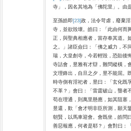
寺
」，
因名其地為
「
佛陀里
」。
由
至孫皓即
[23]
政
，
法令苛虐
，
廢棄
淫
寺
，
並欲毀壞
。
皓曰
：「
此由何
而
正
，
與聖典相應者
，
當存
奉其道
。
之
。」
諸臣僉曰
：「
佛
之威力
，
不
瑞
，
大皇創寺
，
今
若輕毀
，
恐貽後
寺詰會
，
昱
雅有才辯
，
難問縱橫
，
文理鋒
出
，
自旦之夕
，
昱不能屈
。
時寺側有淫祀者
，
昱曰
：「
玄化既
不革
？」
會曰
：「
雷霆破山
，
聾者
苟在理通
，
則萬里懸應
，
如其阻塞
昱還
，
歎
「
會才明非臣所測
，
願天
朝賢
，
以馬車迎會
。
會既坐
，
皓
問
善惡報應
，
何者是耶
？」
會對
曰
：