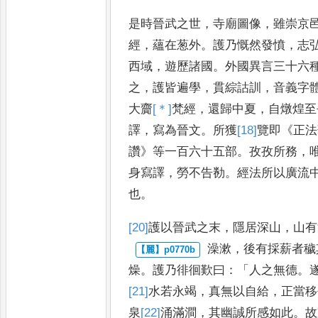
是時晉武之世
，
寺廟圖像
，
雖崇京
經
，
蘊在葱外
。
護乃慨然發憤
，
志
西域
，
遊歷諸國
。
外國異言
三十六
之
，
護皆遍學
，
貫綜詁訓
，
音義字
大齎
[＊]
梵
經
，
還歸
中夏
，
自燉煌至
譯
，
寫為晉文
。
所獲
[18]
覽即
《
正法
讚
》
等一百六十五部
。
孜孜所務
，
身寫譯
，
勞不
告勌
。
經法所以廣流
也
。
[20]
護以晉武之
末
，
隱居深山
，
山有
澡漱
，
後有採薪者穢
燥
。
護
乃徘徊歎曰
：「
人之無德
。
[21]
水
若永
竭
，
真無以自給
，
正當移
泉
[22]
涌
滿澗
，
其幽誠所感如此
。
故