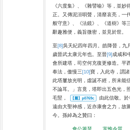
《
六度集
》、《
雜譬喻
》
等
，
並妙
正
。
又傳泥洹唄聲
，
清靡哀亮
，
一
般守意
》、《
法鏡
》、《
道樹
》
等
辭趣雅便
，
義旨微密
，
並見於世
。
至
[8]
吳
天紀四年四月
。
皓降晉
，
九
歲晉武太康元年也
。
至晉
[9]
成
咸和
會所建塔
，
司空何充復更修造
。
平
奉法
，
傲慢三
[10]
寶
，
入
此寺
，
謂諸
此塔屢放光明
，
虛
誕不經
，
所未能
不論耳
。」
言
竟
，
塔即出五色光
，
毛竪
，
由此信敬
。
於
遠由大聖神
感
，
近亦康會之力
，
故
今
。
孫綽為之贊曰
：
會公簫瑟
，
寔惟令質
。