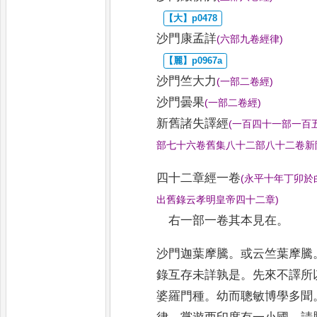
沙門康孟詳
(
六部九卷經律
)
沙門竺大力
(
一部二卷經
)
沙門曇果
(
一部二卷經
)
新舊諸失譯經
(
一百四十一部一百
部七十六卷舊集八十二部八十二
卷新
四十二章經
一卷
(
永平十年丁卯於
出舊錄云孝明皇帝四十二章
)
右一部一卷其本見在
。
沙門迦葉摩騰
。
或云竺葉摩騰
錄互存未詳孰是
。
先來不譯所
婆羅門種
。
幼而聰敏博學多聞