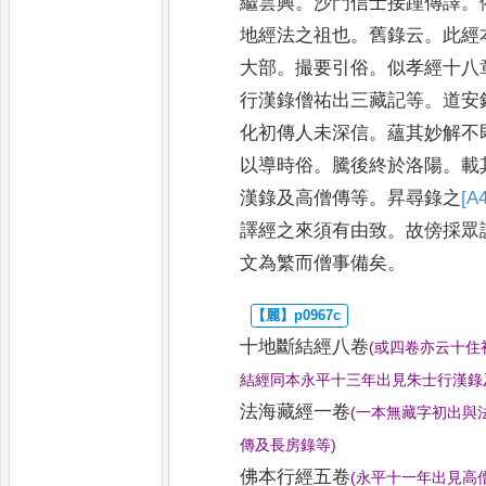
繼雲興
。
沙門信士接踵傳譯
。
地經法之祖也
。
舊錄云
。
此經
大部
。
撮要引俗
。
似孝經十八
行漢錄僧祐出三藏記等
。
道安
化初傳人未深信
。
蘊
其妙解不
以導時俗
。
騰後
終於洛陽
。
載
漢錄及高
僧傳等
。
昇尋錄之
[A4
譯經之來
須有由致
。
故傍採眾
文為
繁而僧事備矣
。
十地斷結經
八卷
(
或四卷亦云十住
結經同本永平十三年出見朱
士行漢錄
法海藏經
一卷
(
一本無藏字初出與
傳及長房錄等
)
佛本行經
五卷
(
永平十一年出見高