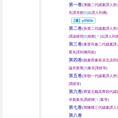
第一卷
(
漢魏二代緇素譯人所
失譯并附
[6]
出
譯人列傳
)
第二卷
(
吳晉二代緇素譯人所
譯諸經同
[8]
前
附
[＊]
出
譯人列
第三卷
(
東晉苻秦二代緇素譯
舊失譯列傳同前
)
第四卷
(
姚秦西秦前凉北凉四
論并新舊
[9]
集
失譯經等
)
第五卷
(
宋朝一代緇素譯人所
譯經等
)
第六卷
(
齊梁元魏高齊四代緇
并新集失譯經律
[＊]
集
等
)
第七卷
(
周陳隋三代緇素譯人
第八卷