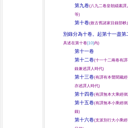
第九卷
(
八九二卷皇朝緇素譯
等
)
第十卷
(
敘古舊諸家目錄部帙
別錄分為十卷
。
起第十一盡第
具述在
第十卷
[10]
內
)
第十一卷
第十二卷
(
十一十二兩卷有譯
錄兼述譯人時代
)
第十三卷
(
有譯有本聲聞藏經
亦述譯人時代
)
第十四卷
(
有譯無本大乘經律
第十五卷
(
有譯無本小乘經律
錄
)
第十六卷
(
支派別行大小乘經