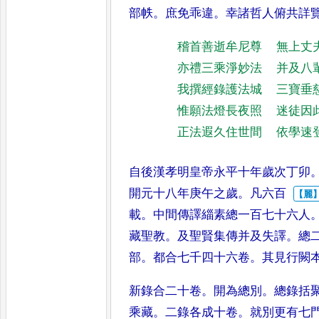
部帙
。
庶免乖違
。
幸諸哲人俯
共詳
稽首善逝牟尼尊
無上丈
亦禮三乘淨妙法
并及八
我撰經錄護法城
三寶垂
惟願法燈長夜照
迷徒因
正法遐久住世間
依學速
自後漢孝明皇帝永平十年歲次丁卯
開元十八年庚午之歲
。
凡六百
載
。
中間傳譯緇素總一百七十六人
藏聖教
。
及聖賢集傳并及
失譯
。
總
部
。
都合七千四十
六卷
。
其見行闕
新錄合二十卷
。
開為總別
。
總錄括
乘藏
。
二錄各成十卷
。
就別更有七