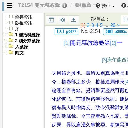
T2154 開元釋教錄
卷/篇章 一
繁中
經典資訊
卷/篇章
：
版權資訊
[1]
2
3
4
5
...
20
>
序
No. 2154
1 總括群經錄
2 別分乘藏錄
[1]
開元釋教錄卷第
[2]
一
入藏錄
附文
[3]
庚午歲
西
夫目錄之興也
。
蓋所以別真偽明是
今
。
標卷部之多少
。
摭拾遺漏刪夷
[
綸理金言有緒
。
提綱舉要歷然
可觀
化網恢弘
。
前後翻傳
年移代謝
。
屢
復有異人時
增偽妄
。
致令混雜難究
賢
製斯條錄
。
今其存者殆六七家
。
疎闕
。
昇以庸淺久事披尋
。
參練異