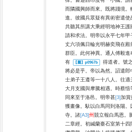
律
。
嘗遊西印度有一小國
。
請
而隣國興師而來
。
既將踐境
。
進
。
彼國兵眾疑有異術密
遣使
共聽其所講大乘經
明地神王護
請和求法
。
明
帝以永平七年甲
丈六項
佩日輪光明赫奕飛在殿
群臣
。
此何神異
。
通人傅毅進
有
得道者
。
號
將必是乎
。
帝以
為然
。
詔遣郎
士弟子王
遵等一十八人
。
往適
大月
支國與摩騰相遇
。
時蔡愔
同來至于洛邑
。
明帝甚
[3]
加
賞
獲畫像
。
馱以白馬同到洛陽
。
寺
。
諸
[A3]
州
競立報白馬恩
。
二章經
。
初緘蘭臺石室第十四