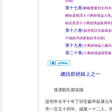
目錄
)
第十七卷
(
刪略繁重別生同本
闕拾遺舊譯大小乘經律論大周
錄及新譯大小乘經律論集傳等
第十八卷
(
疑惑再詳目錄偽妄
中偽經并諸家集鈔等目錄
)
第十九卷
(
大乘經律論入藏目
第二十卷
(
小乘經律論賢聖集
總括群經錄上之一
後漢劉氏都洛陽
從明帝永平十年丁卯至獻帝延康元
帝一百五十四年
。
緇素一十二
人
。