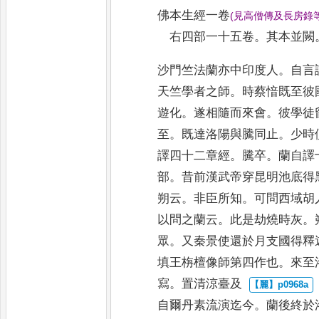
佛本生經
一卷
(
見高僧傳及長房錄
右四部一十五卷
。
其本並闕
沙門竺法蘭亦中印度人
。
自言
天竺學者之師
。
時蔡愔既至彼
遊化
。
遂相隨而來會
。
彼學徒
至
。
既達洛陽與騰同止
。
少時
譯四十二章經
。
騰卒
。
蘭自譯
部
。
昔前漢武帝穿昆明池
底得
朔云
。
非臣所知
。
可問西
域胡
以問之蘭云
。
此是劫燒
時灰
。
眾
。
又秦景使還於月
支國得釋
填王栴檀像師第四
作也
。
來至
寫
。
置清涼臺及
自爾丹素流演迄今
。
蘭後終
於