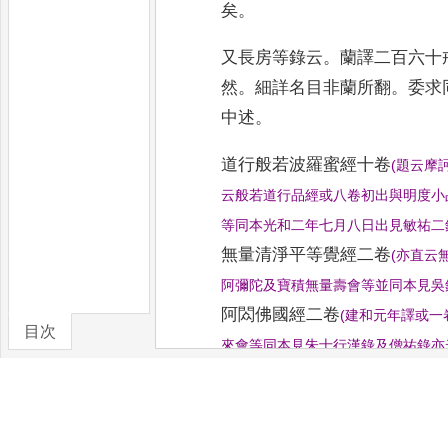
矣
。
又長房等錄云
。
蘭譯二百六十
然
。
細詳名目非蘭所翻
。
委求
中述
。
道行般若波羅蜜經
十卷
(
題云摩
云般若道行品經
或八卷初出與明度小
等
同本光和二年七月八日出見敏祐二
無量清淨平等覺經
二卷
(
亦直云
阿彌陀及寶積無
量壽會等並同本見吳
阿閦佛國經
二卷
(
建和元年譯或一
目次
來會等同本見朱士行漢錄及
僧祐錄亦
卷/篇章
成品經或無國字
)
佛遺日摩尼寶經
一卷
(
安公云出
菩薩會等同本一名
古品遺日說般若
[6]