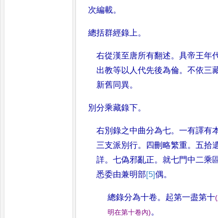
次編載
。
總括群經錄上
。
右從漢至唐所有翻述
。
具帝王年
出教等以人代先後為倫
。
不依
三
新舊同異
。
別分乘藏錄下
。
右別錄之中曲分為七
。
一有譯有
三支派別行
。
四刪略繁重
。
五拾
詳
。
七偽邪亂正
。
就七門中
二乘
悉委由兼明部
[5]
偶
。
總錄分為十卷
。
起第一盡第十
(
。
明在第
十卷內
)