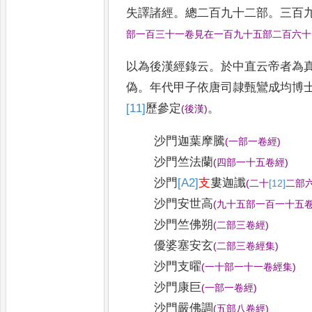
失譯諸經
。
總二百九
十二部
。
三百
部一百三十一卷見在一百九十五部二百
六十
以為後漢經錄云
。
於中直云帝者為
偽
。
年代甲子依唐司隷甄鸞成均博
[11]
歷
參定
。
(
後漢
)
沙門迦葉摩
騰
(
一部一卷經
)
沙門竺法蘭
(
四部一十五卷經
)
沙門
[A2]
支
婁迦讖
(
二十
[12]
二
部
沙門安世高
(
九十五部一百一十五
沙門竺佛朔
(
二部三卷經
)
優婆塞安玄
(
二部三卷經集
)
沙門支曜
(
一十部一十一卷經集
)
沙門康巨
(
一部一卷經
)
沙門嚴佛調
(
五部八卷經
)