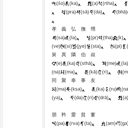
(śo)
(ka)
(a)
(rtha)
(pra)
(sā)
(da)
(bhā)
孝
義
弘
撫
甥
(sa)
(la)
(pṛ)
(tha)
(k)
(ve)
(ṣi)
(jye)
(ṣṭa)
(pi)
舅
異
隣 伯
叔
(e)
(ka)
(sthā)
(me)
(la
(ṇa)
(ma)
(kā)
(ri)
(m
同
聚
奉
事
友
(ma)
(kṣa)
(ka)
(ru)
(ṇa
(ya)
(da)
(ri)
(drā)
(a
朋
矜
愛
貧
寠
(pa)
(rva)
(ta)
(aṃ)
(ga