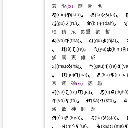
若
影
隨
圖
名
(
陰
)
(mu)
(ktā)
(ku)
(ṭa)
(gu)
(ru)
(bi)
(daḥ)
璀
積
汝
欽重
叡
哲
(ya)
(thā)
(gu)
(ñjā)
(ā)
(ra)
(ya)
(kiṃ)
猶
囊
裏
錐
咸
(ma)
(hā)
(gau)
(ra)
(va
(gu)
(ṇa)
(ka)
(ccha
京
遵
碩
德
龜
(
石
)
(sa)
(ra)
(ga)
(u)
(dghā
(va)
(ta)
(śa)
(stā)
洛
啟
神
師
既
(śa)
(kya)
(tu)
(ṣṭa)
(mṛ)
(ta)
(ka)
(ma)