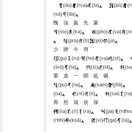
(du)
(rva)
(la)
(pū)
(r
(sā)
(da)
醜
強
羸
先
蒙
(sto)
(ka)
(pho)
(va)
(ni
(pra)
(ti)
(pū)
(ja)
少
贈
今
用
(gu)
(ru)
‧
(ho)
(va)
(ṇī)
(śrū)
(ta)
(śi)
(lā)
(sa
重 遺
一
聞
砥
礪
(pu)
(na)
(saṃ)
(jñā)
(ṇa)
(nī)
(ti)
(sai)
(ra
再
想
箴
規
保
(śa)
(rī)
(ra)
(pa)
(rdhv
(rbhi)
(kṣā)
(vi)
(ga)
(ta)