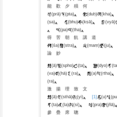
能
歡
夕
殞
何
(prā)
(pta)
(duḥ)
(kha)
(ṣa)
(bhu)
(kṣā)
(vyā)
(pa)
(tha)
得
苦
朝
飢
講
道
(śa)
(stra)
(maṃ)
(ju)
論
妙
(ā)
(spho)
(ṭa)
(dyo)
(ta
(va)
(hā)
(ra)
(a)
(rtha)
(ra)
激
揚
理
致
文
(ā)
(sthā)
(yi)
[1]
(u)
(pu
(ta)
(la)
(si)
(pra)
(jñā)
參
疊
席
聰