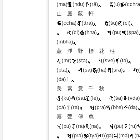
(ma)
(ndu)
(rā)
(u)
(cchra
山
庭
蔽
軒
(ccha)
(ttra)
(śu)
(ci)
(ci)
(hna)
(pu)
(ṣpa)
(mbha)
蓋
淨
野
標
花
柱
(mṛ)
(ṣṭa)
(sve)
(ta)
(pta)
(sa)
(ha)
(sra)
(da)
〕
美
素
竟
千
秋
(ku)
(śa)
(le)
(śa)
(vda
(cā)
(ra)
(pra)
(bhe)
(da)
嘉
聲
傳
萬
(pu)
(ra)
(ṇa)
(pu)
(ru)
(pra)
(tyā)
(ga)
(ma)
(n