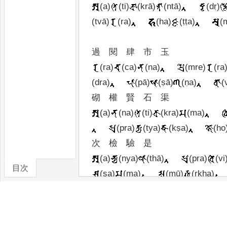
(a)
(ti)
(krā)
(ntā)
(dṛ)
(tvā)
(ra)
(ha)
(ṭṭa)
(
過
閱
肆
市
玉
(ra)
(ca)
(na)
(mre)
(ra
(dra)
(pā)
(ṣā)
(ṇa)
(
砌
權
賢
石
渠
(a)
(na)
(ti)
(kra)
(ma)
(pra)
(tya)
(kṣa)
(ho
次
檢
驗
是
(a)
(nya)
(thā)
(pra)
(vi
目次
(sa)
(ma)
(mū)
(rkha)
卷/篇章
非
提
撕
愚
智
(kā)
(ka)
(li)
(pa)
(ti)
(