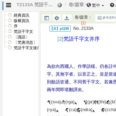
T2133A 梵語千字文
卷/篇章 一
繁中
經典資訊
卷/篇章
：
參考資料
版權資訊
[1]
序
No. 2133A
梵語千字文
〔識語〕
[2]
梵語千字文并序
〔梵唐消息〕
梵語千字文後序
為欲向西國人
。
作學語樣
。
仍各註
字
。
其無字者
。
以音正之
。
並是當
則餘語皆通
。
不同舊千字文
。
若兼
兩年間即堪翻譯矣
。
(sva)
(rga)
(pṛ)
(thi)
(bī
(rya)
(ca)
(ndra)
(cchā