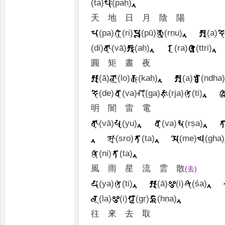
(ta)
(paḥ)
天
地
日
月
陰 陽
(pa)
(ri)
(pū)
(rṇu)
(a)
(di)
(vā)
(aḥ)
(ra)
(ttri)
圓
矩
晝
夜
(ā)
(lo)
(kaḥ)
(a)
(ndha
(de)
(va)
(ga)
(rja)
(ti)
明
闇
雷
電
(vā)
(yu)
(va)
(rṣa)
(sro)
(ta)
(me)
(gha)
(ni)
(ta)
風
雨
星
流
雲
散
(
去
)
(ya)
(ti)
(ā)
(i)
(śa)
(la)
(i)
(gṛ)
(hṇa)
往
來
去
取