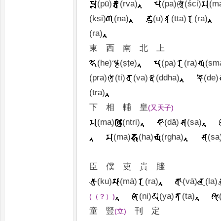
(pū)
(rva)
(pa)
(ści)
(m
(kṣi)
(ṇa)
(u)
(tta)
(ra)
(ra)
東
西
南
北
上
(he)
(ṣṭe)
(pa)
(ra)
(sm
(pra)
(ti)
(va)
(ddha)
(de)
(tra)
下
相
輔
皇
(
又天子
)
(ma)
(ntri)
(dā)
(sa)
(ma)
(ha)
(rgha)
(sa
臣
僕
吏
貴
賤
(ku)
(mā)
(ra)
(vā)
(la)
(ni)
(ya)
(ta)
(
（
？
）
)
童
豎
刊
定
(
立
)