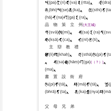
(pa)
(ri)
(va)
(rtta)
(dra
(bhi)
(ṣe)
(ka)
(sthi)
(ta
(hā)
(na)
(ga)
(ra)
品
物
策
立
州
(
大王城
)
(svā)
(mi)
(sa)
(ra)
(sv
(kṣā)
(ca)
(nī)
(ti)
主
辯
教
禮
(li)
(khaḥ)
(sthā)
(pi)
(t
(sa)
(hāṃ)
(ga)
(
（
？
）
)
(ma)
書
置
設
衙
府
(pi)
(tā)
(mā)
(tā)
(
(bhrā)
(ta)
(ka)
(nya)
(mā
父
母
兄
弟