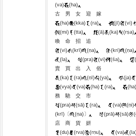
(va)
(ha)
古
男
女
迎
嫁
(ha)
(kka)
(ra)
(jī)
(vi)
(mi)
(tta)
(ā)
(ka)
(rṣa)
喚
命
招
追
(vi)
(krī)
(ṇa)
(kri)
(ṇa)
(la)
(pra)
(vi)
(śa)
賣
買
出
入
俗
(ka)
(ra)
(ṇī)
(ya)
(ja)
(vya)
(va)
(ha)
(ra)
(ha
務
馳
交
市
(pra)
(sā)
(ra)
(va)
(ṇi)
(krī)
〔
(ṇa)
〕
(prā)
(sā)
(
店
商
貨
妍
(du)
(rva)
(rṇu)
(va)
(la