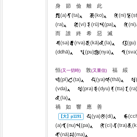
身
節
儉
離
此
(a)
(ta)
(ko)
(ni)
(ṣ
(ra)
(vi)
(rū)
(pa)
(ni)
而
誰
終
希
惡
滅
(sa)
(rva)
(kā)
(la)
(gu)
(ddhā)
(pu)
(ṇya)
(sva
恒
敦
福
綏
(
又一切時
)
(
又重信
)
(pī)
(ṭa)
(ya)
(thā)
(vda)
(pra)
(dyu)
(tta)
(ra
(la)
禍
如
響
應
善
(ya)
(di)
(cc
(a)
(nu)
(pa)
(ci)
(tra)
(k
(nā)
(ma)