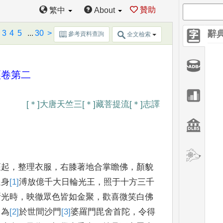
贊助
繁中
About
3
4
5
...
30
>
辭
參考資料查詢
全文檢索
經卷第二
[＊]
大唐天竺三
[＊]
藏菩提流
[＊]
志譯
座起
，
整理衣
服
，
右膝著地合掌瞻佛
，
顏貌
遍身
[1]
溥
放億千大日輪光王
，
照于
十方三千
斯光
時
，
映徹眾色皆如金聚
，
歡喜微笑白佛
，
為
[2]
於
世間沙門
[3]
婆
羅
門毘舍首陀
，
令得