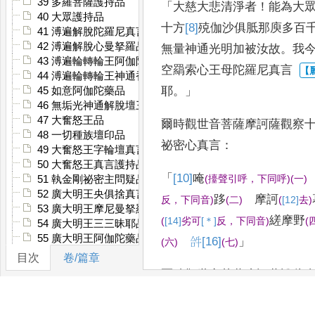
39 多羅菩薩護持品
「
大慈大悲清淨者
！
能
為大
40 大眾護持品
十方
[8]
殑
伽沙俱胝那庾多百
41 溥遍解脫陀羅尼真言品
42 溥遍解脫心曼拏羅品
無量神通光
明加被汝故
。
我
43 溥遍輪轉輪王阿伽陀藥品
空羂索心王母陀羅尼真言
44 溥遍輪轉輪王神通香品
耶
。」
45 如意阿伽陀藥品
46 無垢光神通解脫壇三昧耶像品
47 大奮怒王品
爾時觀世
音菩薩摩訶薩觀察
48 一切種族壇印品
祕密心真言
：
49 大奮怒王字輪壇真言三昧耶品
50 大奮怒王真言護持品
「
[10]
唵
(
擡聲引呼
，
下同呼
)
(
一
)
51 執金剛祕密主問疑品
52 廣大明王央俱捨真言品
跢
摩訶
反
，
下同音
)
(
二
)
(
[12]
去
)
53 廣大明王摩尼曼拏羅品
縒摩野
(
[14]
劣
可
[＊]
反
，
下
同音
)
(
54 廣大明王三三昧耶品
55 廣大明王阿伽陀藥品
𤙖
[16]
」
(
六
)
(
七
)
56 廣大明王央俱捨索曼拏羅品
目次
卷/篇章
57 廣大明王圖像品
爾時觀世音菩薩摩訶薩說此
58 大可畏明王品
王
，
一切天宮
、
神宮
、
龍宮
59 然頂香王成就品
60 點藥成就品