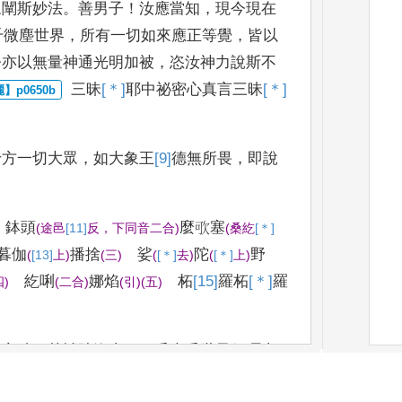
眾闡斯妙法
。
善男子
！
汝應當知
，
現今現
在
千微塵世界
，
所有一切如來應正等覺
，
皆以
今亦以無量神通光明加被
，
恣汝神力說斯不
三昧
[＊]
耶
中祕密心真言三昧
[＊]
十方一切大眾
，
如大象
王
[9]
德
無所畏
，
即說
鉢頭
麼㰤塞
(
途邑
[11]
反
，
下同音二合
)
(
桑紇
[＊]
暮伽
播捨
娑
陀
野
(
[13]
上
)
(
三
)
(
[＊]
去
)
(
[＊]
上
)
紇唎
娜焰
柘
[15]
羅
柘
[＊]
羅
四
)
(
二合
)
(
引
)
(
五
)
真言時
，
其補
陀洛山
、
三千大千世界須彌山
、
藥叉宮
、
羅剎宮
、
乾闥
[＊]
婆
宮
、
阿素洛