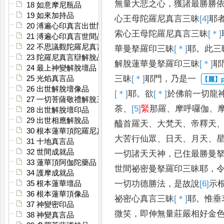
無量大悲之心
，
獲諸最勝
勝
18 如意摩尼瓶品
19 如來加持品
心王母陀羅尼真言三昧
[4]
耶
20 溥遍心印真言出世間品
索心王母陀
羅尼真言三昧
[＊]
21 溥遍心印真言世間品
22 不思議觀陀羅尼真言品
華曼拏羅印三昧
[＊]
耶
。
此三
23 陀羅尼真言辯解脫品
解
脫蓮華曼拏羅印三昧
[＊]
耶
24 最上神變解脫壇品
三昧
[＊]
耶
門
，
乃是一
25 光焰真言品
26 出世解脫壇像品
[＊]
耶
。
欲
[＊]
於
佛前一切龍
27 一切菩薩敬禮解脫三昧耶真言品
荼
、
[5]
緊
那羅
、
摩呼囉伽
、
28 出世解脫壇印品
29 出世相應解脫品
醯首羅天
、
大梵天
、
帝釋天
30 根本蓮華頂陀羅尼真言品
大
苦行仙眾
、
日天
、
月天
、
31 十地真言品
32 世間成就品
一切諸天天神
，
已住最勝
曼
33 蓮華頂阿伽陀藥品
世間祕密曼拏羅印三昧耶
，
34 護摩成就品
一切功德
勝法
，
是故說
[6]
示
35 根本蓮華壇品
36 根本蓮華頂像品
祕密心真言三昧
[＊]
耶
。
惟
垂
37 神變密印品
微笑
，
即伸無量莊嚴相好金
38 神變真言品