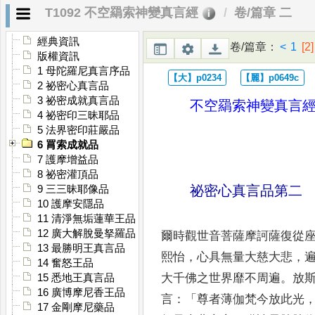
T1092 不空羂索神變真言經
卷/篇章 二
經典資訊
卷/篇章
：
<
1
[2]
版權資訊
1 母陀羅尼真言序品
2 祕密心真言品
3 祕密成就真言品
不空羂索神變真言
4 祕密印三昧耶品
5 法界密印莊嚴品
6 罥索成就品
7 護摩增益品
8 祕密灌頂品
祕密心真言品第二
9 三三昧耶像品
10 護摩安隱品
11 清淨無垢蓮華王品
12 廣大解脫曼拏羅品
爾時觀世音菩薩摩訶薩復從
13 最勝明王真言品
熙怡
，
心具無量
大慈大悲
，
14 奮怒王品
大千佛之世界靡不周遍
。
放
15 悉地王真言品
16 廣博摩尼香王品
言
：「
尊
者薄伽梵今放此光
17 金剛摩尼藥品