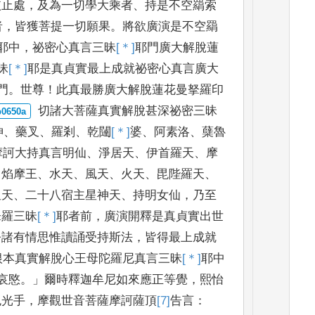
依止處
，
及為一切學大乘者
、
持是不空羂
索
者
，
皆獲菩提
一切願果
。
將欲廣演是不空羂
耶
中
，
祕密心真言三昧
[＊]
耶
門廣大解脫蓮
昧
[＊]
耶
是真貞實最上成就祕密心真言廣大
門
。
世尊
！
此真最勝
廣大解脫蓮花曼拏羅印
切諸大菩薩真實解脫甚深祕密三昧
神
、
藥叉
、
羅剎
、
乾闥
[＊]
婆
、
阿素
洛
、
蘖魯
摩訶大持真言
明仙
、
淨居天
、
伊首羅天
、
摩
、
焰摩王
、
水天
、
風天
、
火天
、
毘陛羅天
、
星天
、
二十八宿主星神
天
、
持明女仙
，
乃至
拏羅三昧
[＊]
耶
者前
，
廣演開釋是真貞實出
世
令諸有情思
惟讀誦受持斯法
，
皆得最上成就
根本真實解脫心王母陀羅
尼真言三昧
[＊]
耶
中
哀愍
。」
爾時釋迦牟尼如來應正等覺
，
熙怡
色光手
，
摩觀世
音菩薩摩訶薩頂
[7]
告
言
：