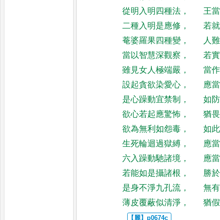
從明入明四種法
，
王
二種入明是應修
，
若
菴婆羅果四種變
，
人
當以智慧深觀察
，
若
雖見女人極端嚴
，
當
設起貪欲染愛心
，
應
是心躁動宜禁制
，
如
欲心若起應驚怖
，
猶
欲為無利如怨毒
，
如
生死輪迴過獄縛
，
應
六入躁動馳諸境
，
應
若能如是攝諸根
，
勝
是身不淨九孔流
，
無
薄皮覆蔽似清淨
，
猶