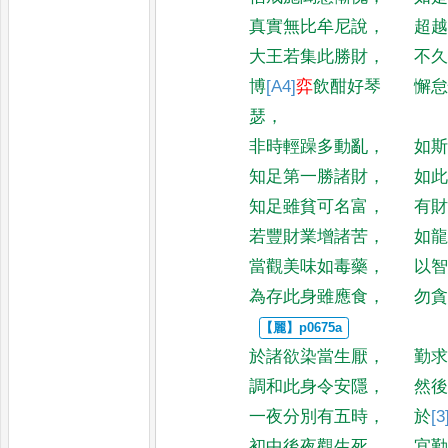
真實無比牟尼說
，
超
大王若集此勝財
，
不
博
[A4]
弈
飲酣好琴
懈
瑟
，
非時輕躁多動亂
，
如
知足第一勝諸財
，
如
知足雖貧可名富
，
有
若豐財業增諸苦
，
如
當觀美味如毒藥
，
以
為存此身雖應食
，
勿
於諸欲染當生厭
，
勤
調和此身令安隱
，
然
一夜分別有五時
，
於
[3
初中後夜觀生死
，
宜