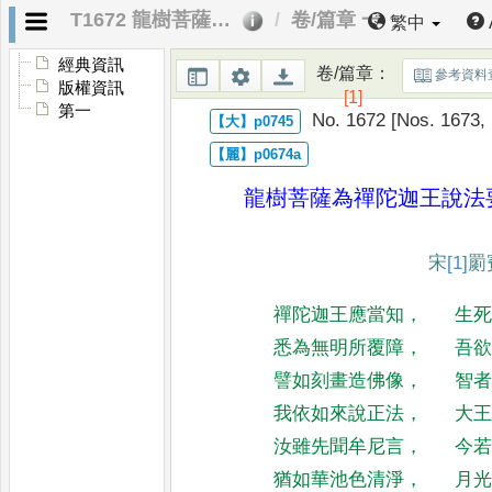
T1672 龍樹菩薩為禪陀迦王說法要偈
卷/篇章 一
繁中
經典資訊
卷/篇章
：
參考資料
版權資訊
[1]
第一
No. 1672 [Nos. 1673,
龍樹菩薩為禪陀迦王說法
宋
[1]
罽
禪陀迦王應當知
，
生
悉為無明所覆障
，
吾
譬如刻畫造佛像
，
智
我依如來說正法
，
大
汝雖先聞牟尼言
，
今
猶如華池色清淨
，
月