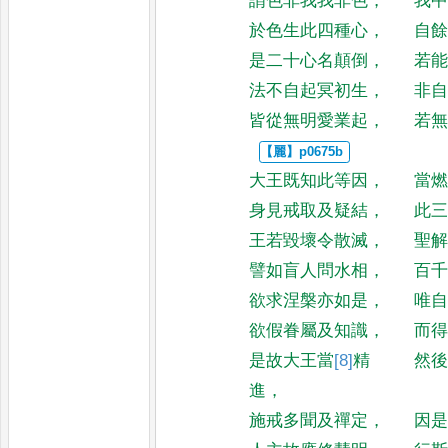
謂色非我我非色
，
我
於色生此四種心
，
自
是二十心名顛倒
，
若
法不自起冥初生
，
非
皆從無明愛業起
，
若
大王既知此等因
，
當
身見戒取及疑結
，
此
王若毀壞令散滅
，
聖
譬如盲人問水相
，
百
欲求涅槃亦如是
，
唯
欲假眷屬及知識
，
而
是故大王當
[8]
精
然
進
，
施戒多聞及禪定
，
因