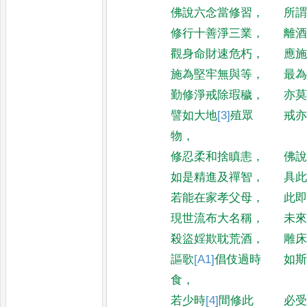
佛說六念當修習
，
所
修行十善淨三業
，
離
觀身命財速危朽
，
應
施為堅牢無與等
，
最
勤修淨戒除瑕穢
，
亦
譬如大地
[3]
殖
眾
戒
物
，
修忍柔和捨瞋恚
，
佛
如是精進及禪智
，
具
若能在家孝父母
，
此
現世流布大名稱
，
未
殺盜婬欺耽荒酒
，
雕
謳歌
[A1]
倡
伎過時
如
食
，
若少時
[4]
間
修此
必