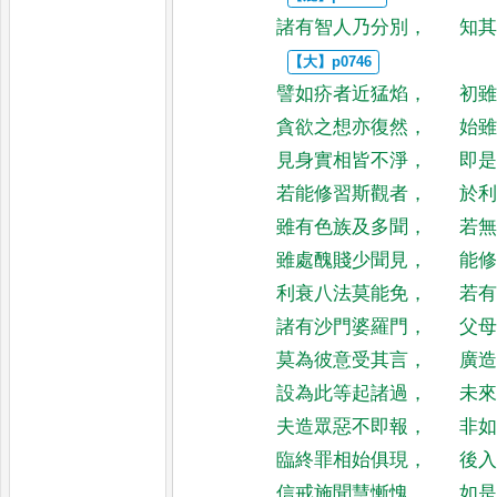
諸有智人乃分別
，
知
譬如疥者近猛焰
，
初
貪欲之想亦復然
，
始
見身實相皆不淨
，
即
若能修習斯觀者
，
於
雖有色族及多聞
，
若
雖處醜賤少聞見
，
能
利衰八法莫能免
，
若
諸有沙門婆羅門
，
父
莫為彼意受其言
，
廣
設為此等起諸過
，
未
夫造眾惡不即報
，
非
臨終罪相始俱現
，
後
信戒施聞慧慚愧
，
如