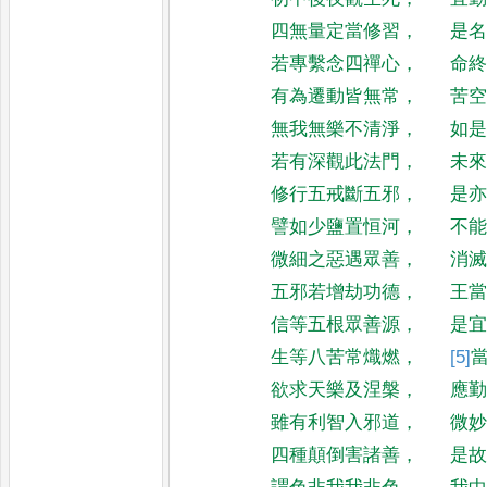
四無量定當修習
，
是
若專繫念四禪心
，
命
有為遷動皆無常
，
苦
無我無樂不清淨
，
如
若有深觀此法門
，
未
修行五戒斷五邪
，
是
譬如少鹽置恒河
，
不
微細之惡遇眾善
，
消
五邪若增劫功德
，
王
信等五根眾善源
，
是
生等八苦常熾燃
，
[5]
欲求天樂及涅槃
，
應
雖有利智入邪道
，
微
四種顛倒害諸善
，
是