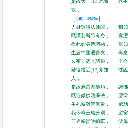
是故大王
[12]
常
諦
速
觀
，
人身難得法難聞
，
猶
既獲若斯希有身
，
宜
得此妙身造諸惡
，
譬
生處中國遇善友
，
專
久殖功德具諸根
，
王
若復親近
[13]
見知
佛
人
，
是故應當樂隨順
，
諸
既遇微妙清淨法
，
應
生死嶮難苦無量
，
窮
我今為王略分別
，
應
三界轉變無輪際
，
父