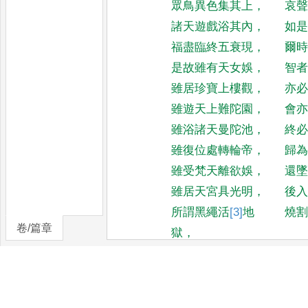
眾鳥異色集其上
，
哀
諸天遊戲浴其內
，
如
福盡臨終五衰現
，
爾
是故雖有天女娛
，
智
雖居珍寶上樓觀
，
亦
雖遊天上難陀園
，
會
雖浴諸天曼陀池
，
終
雖復位處轉輪帝
，
歸
雖受梵天離欲娛
，
還
雖居天宮具光明
，
後
所謂黑繩活
[3]
地
燒
卷/篇章
獄
，
是八地獄常熾燃
，
皆
[4]
或
受大苦如
[5]
押
或
油
，