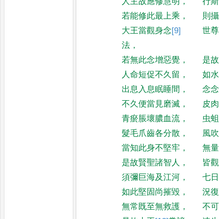
人主故應修慧明
，
行
若能修此最上乘
，
則
大王當觀身念
[9]
世
法
，
若無此念增惡覺
，
是
人命短促不久留
，
如
出息入息眠睡間
，
念
不久便當見磨滅
，
皮
青瘀脹壞膿血流
，
虫
髮毛爪齒各分散
，
風
當知此身不堅牢
，
無
是故賢聖諸智人
，
皆
須彌巨海及江河
，
七
如此堅固尚摧毀
，
況
無常既至無救護
，
不