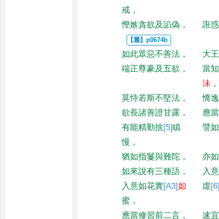
戒
，
慳嫉貪欲及諂偽
，
誑
如此眾惡不善法
，
大
端正尊豪及五欲
，
當
沫
莫恃若斯不堅法
，
憍
欲長諸善證甘露
，
應
有能精勤捨
[5]
瞋
譬
慢
，
猶如指鬘與難陀
，
亦
如來說有三種語
，
入
入意如花實
[A3]
如
虛
[6
蜜
，
應當修習前二言
，
速