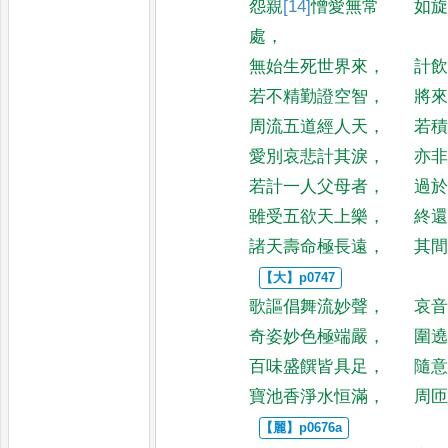
怨親
[14]
憎
愛無常
如
處
，
無始生死世界來
，
計
若不精勤證空智
，
將
周流五道經人天
，
若
愛別哀悲計其淚
，
亦
若計一人父母者
，
過
雖受五欲天上樂
，
終
諸天壽命極長遠
，
其
歌謳倡舞流妙聲
，
哀
奇姿妙色極端嚴
，
圍
百味盛饌皆具足
，
隨
寶池香淨水恒滿
，
周