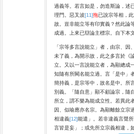
過義等
。
若言如是
，
勿造
斯論
，
述
理門
。
惡叉波
[11]
拖
已
說宗等相
，
此
故
。
豈非能立等
有印實義
？
然此論
成過
。
上
來已辯論主標宗
。
自下本
「
宗等
多言說能立
」
者
，
由宗
、
因
未了
義
，
為開示故
，
此之多言於
《
立
。
又以一言說能立者
，
為顯總成
知隨有所闕名能立過
。
言
「
是中
」
簡持義
，
是宗等中
，
故名是中
。
所
別義
。「
隨自意
」
顯不顧論宗
，
隨
所立
，
謂不樂為能成立性
。
若異此
因
、
似喻應亦名宗
。
為顯離餘立宗
相違義
[12]
能
遣
」。
若非違義言聲
所
言皆是妄
」；
或先所立宗義相
違
，