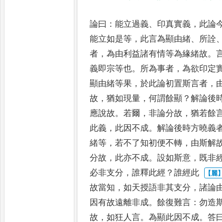
論曰
：
能立過義
、
印真實義
，
此論
能立如是等
，
此言為顯由緒
、
所詮
者
，
為由利益諸有情等為緣緒故
。
義即宗等也
。
所為事者
，
為欲
印定
顯由緒等果
，
於此論
初置斯言者
，
故
，
猶如現
量
，
何謂餘顯
？
解論後
應說故
。
若爾
，
非論分故
，
猶若餘
此
義
，
此因不成
。
解論後時方曉義
緒等
，
若不了知初便不轉
，
由斯解
分故
，
此亦不成
。
設如斯意
，
既非
必非支分
，
誰釋此經
？
誰經此
故當知
，
如天授語非其支分
，
諸論
因有故遠離非成
。
餘復難言
：
勿
造
故
，
如狂人言
。
為顯此因不
成
。
答