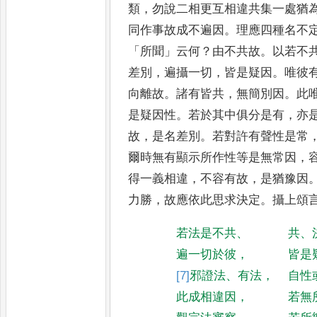
類
，
勿說二相更互相違共集一
處猶
同作事故成不遍因
。
理應四種名不
「
所聞
」
云何
？
由
不共故
。
以若不
差別
，
遍攝
一切
，
皆是疑因
。
唯彼
向離
故
。
諸有皆共
，
無簡別因
。
此
是疑因性
。
若於其中俱分是有
，
亦
故
，
是名差別
。
若對許有聲性是常
爾時無有顯示所作性等是無常
因
，
得一義相違
，
不容有故
，
是猶豫因
力勝
，
故應依此思
求決定
。
攝上頌
若法是不共
、
共
、
遍一切於彼
，
皆是
[7]
邪
證法
、
有法
，
自性
此成相違因
，
若無