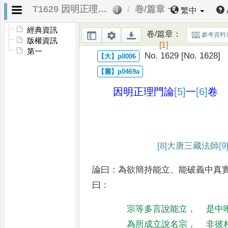
T1629 因明正理門論
卷/篇章 一
繁中
經典資訊
卷/篇章
：
參考資料
版權資訊
[1]
第一
No. 1629 [No. 1628]
因明正理門論
[5]
一
[6]
卷
[8]
大
唐三藏法師
[9
論曰
：
為欲簡持能立
、
能破義中真
曰
：
宗等多言說能立
，
是中
為所成立說名宗
，
非彼