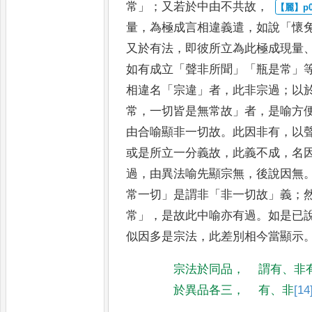
常
」；
又若於中由不共故
，
量
，
為極成言相違義遣
，
如說
「
懷
又於有法
，
即彼所立為此極成現量
如有成立
「
聲非所聞
」「
瓶是常
」
相違名
「
宗違
」
者
，
此非宗
過
；
以
常
，
一切皆是無常故
」
者
，
是喻方
由合喻顯非一切故
。
此
因非有
，
以
或是所立一分
義故
，
此義不成
，
名
過
，
由異
法喻先顯宗無
，
後說因無
常一
切
」
是謂非
「
非一切故
」
義
；
常
」，
是故此中喻亦有過
。
如是已
似因多是宗法
，
此差別相今當顯示
宗法於同品
，
謂有
、
非
於異品各三
，
有
、
非
[14