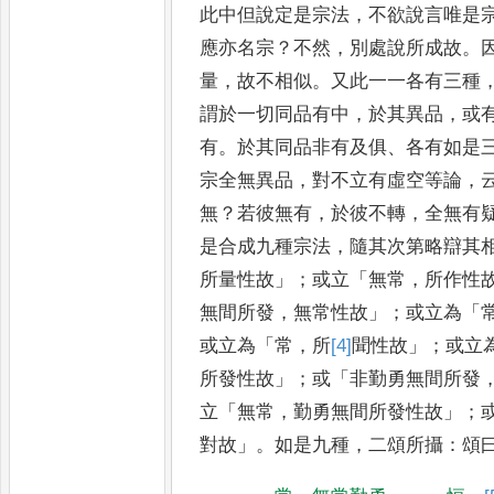
此
中但說定是宗法
，
不欲說言唯是
應亦名宗
？
不然
，
別處說所成故
。
量
，
故不相似
。
又此一一各有三種
謂於一切同品有中
，
於其異品
，
或
有
。
於其同品非有及俱
、
各有如是
宗全無異品
，
對不立有虛空等論
，
無
？
若彼無有
，
於彼不轉
，
全
無有
是合成九種宗法
，
隨其
次第略辯其
所量性故
」；
或立
「
無
常
，
所作性
無間所發
，
無常性故
」；
或立為
「
或立為
「
常
，
所
[4]
聞
性故
」；
或
立
所發性故
」；
或
「
非勤勇無間
所發
立
「
無常
，
勤勇無間所發性
故
」；
對故
」。
如是九種
，
二頌所攝
：
頌