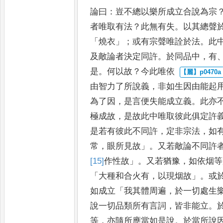
論曰
：
豈不總以樂所成立合說為宗
者唯取有法
？
此無有失
。
以其總聲
「
燒衣
」；
或有宗聲唯詮於法
。
此
及敵論者決定同許
。
於同
品中
，
有
是
。
何以故
？
今此唯依
由智力了所說義
，
非如生因由
能起
為了因
，
是言便失能成
立義
。
此亦
極成故
，
是故此
中唯取彼此俱定許
是若有
彼此不同許
，
定非宗法
，
如
常
，
眼所見故
」。
又若敵論不同許
[15]
作
性故
」。
又若猶豫
，
如依烟等
「
大種和合火有
，
以現烟故
」。
或
如成立
「
我其體周遍
，
於一切處生
說一切品類所有言詞
，
皆非能立
。
等
，
亦隨所應當如是說
。
於
當所說