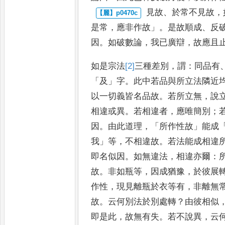
見故
、
於常不見故
，
是常
，
應非
作故
」。
是故順成
、
反
因
。
如破數
論
，
我已廣辯
，
故應且
如是宗法
[2]
三
種差別
，
謂
：
同品有
「
及
」
字
。
此中若品與所立法隣近
以一切義皆名品故
。
若所立無
，
說
相違或異
。
若相違者
，
應唯簡別
；
因
。
由此道理
，「
所作性故
」
能成
我
」
等
，
不相違故
。
若法能成相違
即名似因
。
如無違法
，
相違亦爾
：
故
。
非如瓶等
，
因成猶豫
，
於
彼展
作性
，
現見離瓶於衣
等有
，
非離無
故
。
云何別
法於別處轉
？
由彼相似
即是此
，
故無有失
。
若不說異
，
云