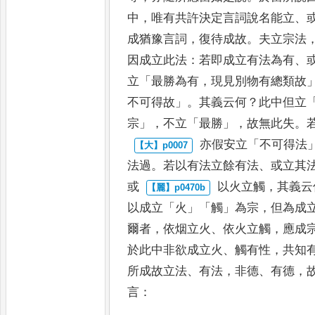
中
，
唯有共許決定
言詞說名能立
、
成猶豫言
詞
，
復待成故
。
夫立宗法
因
成立此法
：
若即成立有法為有
、
立
「
最勝為有
，
現見別物有總類故
不可得故
」。
其義云何
？
此中但立
宗
」，
不立
「
最勝
」，
故無此失
。
亦假安立
「
不可得法
法過
。
若
以有法立餘有法
、
或立其
或
以火立觸
，
其義云
以成立
「
火
」
「
觸
」
為宗
，
但為成
爾者
，
依烟
立火
、
依火立觸
，
應成
於此
中非欲成立火
、
觸有性
，
共知
所成故立法
、
有法
，
非德
、
有德
，
言
：