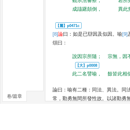
觀宗法審察
，
若所
成躊躇顛倒
，
異此
[8]
論
曰
：
如是已辯因及似因
。
喻
[9]
頌曰
：
說因宗所隨
；
宗無
，
因
此二名譬喻
，
餘皆此相
論曰
：
喻有二種
：
同法
、
異法
。
同
卷/篇章
常
，
勤勇無間所發性故
。
以諸勤勇
常
，
猶如瓶等
」。
異法者
，
謂
「
諸
無間所發
，
如虛空等
」。
前是遮
、
合及離比度義故
。
由是雖對不立實