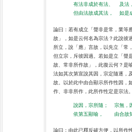
有法非成於有法
、
及法
但由法故成其法
，
如是
論曰
：
若有成立
「
聲非是常
，
業等
故
」，
如是云何名為宗法
？
此說彼
所立
，
說
「
應
」
言故
，
以先立
「
常
但立宗
，
斥彼因過
。
若如是立
「
聲
故
、
常非所作故
」，
此復云何
？
是
法如其次第宣說其因
，
宗定隨逐
，
故
。
以於此中由合顯示所
作性因
，
作
、
非非所作
，
此所
作性定是宗法
說因
，
宗所隨
；
宗無
，
依第五顯喻
，
由合故
論曰
：
由此已釋反破方便
，
以所作