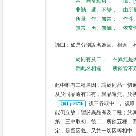
常
、
無常勤勇
，
恒
、
[
非勤
、
遷
、
不變
，
由所
所量
、
作
、
無常
，
作性
無常
、
勇
、
無觸
，
依常
論曰
：
如是分別說名為因
、
相違
、
於同有及二
，
在異無是
翻此名相違
，
所餘皆不
此中唯有二種名因
，
謂於同品一切
及於同品通有非有
，
異品遍無
。
於
後三各取中一
。
復唯
能倒立
故
，
謂於異品有及二種
；
於
第二三中取初
、
後二
。
所餘五種
，
定
，
是疑因義
。
又於一切因等相中