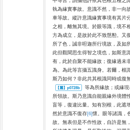
中等言
，
謂攝他許依其色根五種
之
執為緣實事故
。
意識不
然
，
非一向
車等故
。
縱許意識
緣實事境有其片
之相
，
離
無其境
。
於眼等識
，
境不
方為
成立
，
是故於此不致慇懃
。
又
所了色
，
誠非呾迦所行境故
，
及如
此但觀聞思生得智之境也
，
如斯
意
有
，
此於自聚不能緣
故
；
復緣過未
為
。
為此等
言攝五識身
。
若爾
，
根
斯乃
如何
？
非此共其根識同時或復
等為所緣故
；
或緣現
所領故
。
斯乃意識自能親緣外境體
盲等
，
復違比量
。
知有別根
，
此遮
然於意識不復存
[6]
懷
。
眼等諸識
，
故
。
無表但是不作性故
，
自許是
無