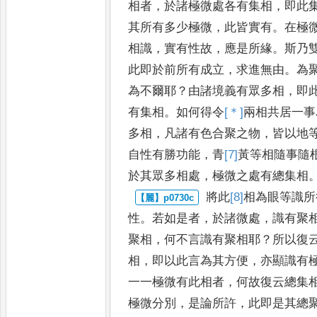
相者
，
於諸
極微處各有集相
，
即此
其
所有多少極微
，
此皆實有
。
在極
相識
，
實有性故
，
應是所緣
。
斯乃
此即於前所有成立
，
求進無由
。
為
為不爾耶
？
由諸境義有眾
多相
，
即
有集相
。
如何得
令
[＊]
兩
相共居一事
多相
，
凡諸
有色合聚之物
，
皆以地
自
性有勝功能
，
青
[7]
黃
等相隨事隨
於其眾多相處
，
極微之處有總集相
將此
[8]
相為
眼等識所
性
。
若如
是者
，
於諸微處
，
識有聚
聚
相
，
何不言識有聚相耶
？
所以復
相
，
即以此言為其方便
，
亦顯識有
一一極微有此相者
，
何故復云總
集
極微分別
，
是論所許
，
此即
是其總