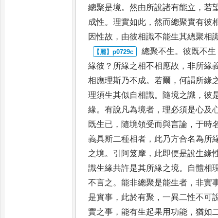
總聚是
境
。
然由所說諸有能立
，
若
成性
。
理實如此
，
然而總聚實有彼
因性故
，
由彼相識不能生其總聚相
總聚不生
。
彼既不生
緣彼
？
所
緣之相不相應故
，
非所緣
相
應理斯乃不成
。
若爾
，
何謂所緣
理須生其似自相識
。
隨境之識
，
彼
緣
。
有說凡為境者
，
理必須是心及
既生已
，
隨境領受而與言論
，
于時
義具斯二種相者
，
此
乃方合名為所
之境
。
引阿
笈摩
，
此即便是說生緣
識生
緣共許是其所緣之境
。
自體相
不言之
。
能非總聚是能生者
，
非實
是實事
，
此於有聚
，
一異二性不可
實之事
，
能有生起果用功
能
，
猶如