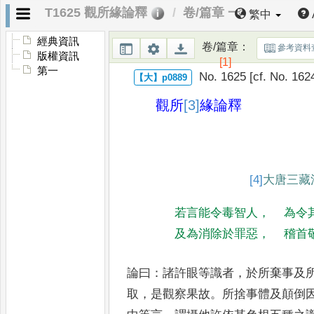
T1625 觀所緣論釋
卷/篇章 一
繁中
經典資訊
卷/篇章
：
參考資料
版權資訊
[1]
第一
No. 1625 [cf. No. 162
觀所
[3]
緣
論釋
[4]
大
唐三藏
若言能令毒智人
，
為令
及為消除於罪惡
，
稽首
論曰
：
諸許眼等識者
，
於所棄事及
取
，
是觀察果故
。
所捨事體及顛倒