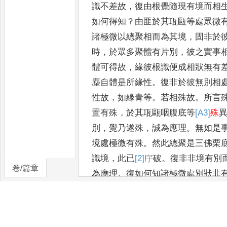
識不差故
，
復由根覺隨現有境而相
如何得知
？
由匪於其瓨甌等處
眾微
諸極微以總聚相而
為其境
，
固非於
時
，
於眾
多聚體有片別
，
彼之實事
體可得故
，
緣彼根識便成相狀無有
塵自體是所緣性
。
復非於彼無別
相
性故
，
如緣青等
。
若相殊
故
。
所言
置有殊
，
於其瓨甌
咽腹底等
[A3]
殊
別
，
覺乃遂殊
，
誠
為應理
。
無如是
境處極微
有殊
。
然此總聚是三佛栗
識境
，
此已
[2]
㡰
破
。
復非非境有別
卷/篇章
為應理
。
復如何知諸極微處別狀非
極微形相無別異故
。
者
，
必
有別狀於方處轉
。
然諸極微
處
，
斯即何曾得有形別
，
於瓨甌等