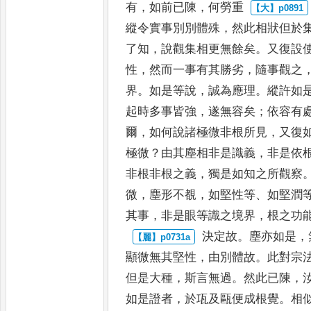
有
，
如前已陳
，
何勞重
縱令實事別別體殊
，
然此相
狀但於
了知
，
說觀集
相更無餘矣
。
又復設
性
，
然而一事有其勝劣
，
隨事觀之
界
。
如是等說
，
誠為應理
。
縱許如
起時多事皆強
，
遂無容矣
；
依容有
爾
，
如何說諸極微非根所見
，
又復
極微
？
由其塵相非
是識義
，
非是依
非根非根
之義
，
獨是如知之所觀察
微
，
塵形不覩
，
如堅性等
、
如堅潤
其事
，
非是眼等識之境界
，
根之功
決定故
。
塵亦如是
，
顯微無其
堅性
，
由別體故
。
此對宗
但是大
種
，
斯言無過
。
然此已陳
，
如
是證者
，
於瓨及甌便成根覺
。
相