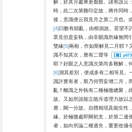
解
，
於其月處乘更覩餘
。
諸有說云
時
，
此二次第難印定故
，
將
作同時
後
，
意識便云我見
月之第二月也
。
[4]
曰
數有
錯亂
，
由根損故
。
若望不
眾
見但是妄執
，
由非眼識所緣無間
雙緣
[5]
兩
相
，
作如斯解見二月耶
？
識不知其次
，
應有二聲等
耶
？
好眼之人意識次第尚多難解
，
[6]
測
其差別
，
便成多有二
相等見
。
識許實有者
，
斯乃
何勞妄增二月
，
亂
？
離識之外
執有二種極微總聚
，
故
。
又
如所說能立能斥道理力故以
應
，
闕一分故
。
自體相現及能生性
緣
。
於極微處即闕初支
，
於第二
邊
者
，
如向所論二種過
失
，
重更收攝