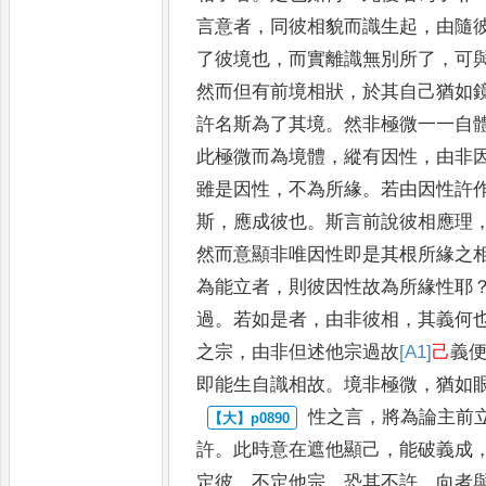
言
意者
，
同彼相貌而識生起
，
由隨
了彼境也
，
而實離識無別所了
，
可
然而但有前境相狀
，
於其自己
猶如
許名斯為了其境
。
然
非極微一一自
此極微而為
境體
，
縱有因性
，
由非
雖是因
性
，
不為所緣
。
若由因性許
斯
，
應成彼也
。
斯言前說彼相應理
然而意顯非唯因性即是其根所緣之
為能立者
，
則彼因性故為所
緣性耶
過
。
若如是者
，
由非
彼相
，
其義何
之宗
，
由非但
述他宗過故
[A1]
己
義
即能生
自識相故
。
境非極微
，
猶如
性之言
，
將為論主前
許
。
此時
意在遮他顯己
，
能破義成
定
彼
，
不定他宗
，
恐其不許
。
向者