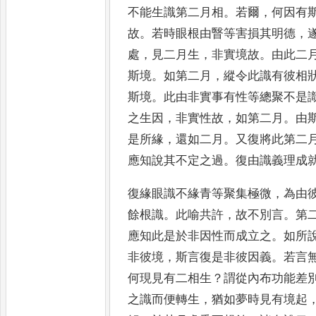
不能生識第二月相
。
若爾
，
何因有
故
。
若時眼根由
瞖等害損其明德
，
處
，
見二
月生
，
非實境故
。
由此二
斯
境
。
如第二月
，
縱令此識有彼相
斯境
。
此由非實事有性等總聚不是
之生因
，
非實性故
，
如第二月
。
由
是所緣
，
還如二月
。
又復將此第二
應知說其不定之過
。
復由識義
理成
復緣眼識不緣青等聚集極微
，
為由
餘根識
。
此喻共許
，
故不別言
。
第
應知此是於非因性而成立
之
。
如所
非彼境
，
斯言復是
非彼因義
。
若言
何現見有
二相生
？
謂從內布功能差
之識而便轉生
，
猶如夢時見有境起