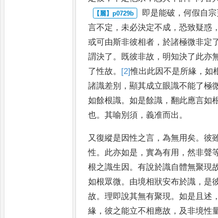
即是能破
，
何假自宗
言不定
，
未必決定不成
，
恐致疑惑
或
可由斯非彼相者
，
於諸極微非定
謂決了
。
既彼非故
，
明知決了此亦
了性故
。
[2]
惟
出此因不是所
緣
，
如
諸識差別
，
顯其成立
眼識不能了極
如餘根識
。
如
是餘識
，
翻此應言如
也
。
其喻
別須
，
義准而出
。
又復縱是因性之言
，
為無用矣
。
彼
性
。
此亦如是
，
實為有用
，
然非聲
根之識生因
。
有說於識自體無
聚現
如根眾微
。
由境相狀安布
於識
，
是
故
。
理即說其無有聚
現
。
如是且述
緣
，
彼之能立
不相應故
，
及非境性