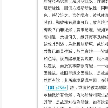
所緣將為現量
，
是所取性
故
，
深履
遮所緣性
，
因便方
遮斯所依性
；
同
色
，
將設許之
。
言外境者
，
彼執離
其倒
，
顯
彼執有異事可取
，
故言境
總聚
？
由非總聚
，
實事應理
。
誠如
理相違
，
余復何失
。
緣其實事及緣
欲敘其別過
，
為此且放斯愆
。
或
許
共聚已而見生滅
，
然而
實體一一皆
如色等
。
設自諸
根悉皆現前
、
境不
決定故
，
而於實事斷割有能
，
一一
因性故
。
彼眼等識之因性故
，
是彼
然而有說
：
其所緣境是識生因
，
在
故
，
或復於彼為總聚
眾極微
所有合聚
，
為此所緣相識生
其智
，
是故定知彼為所緣
。
如有說