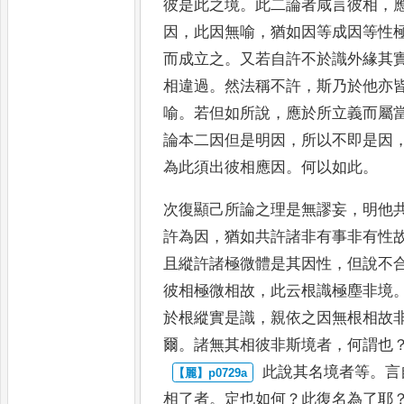
彼是此之境
。
此二論者咸言彼相
，
因
，
此因無喻
，
猶如因等成因
等性
而成立之
。
又若自
許不於識外緣其
相違過
。
然法稱不許
，
斯乃於他亦
喻
。
若但如所說
，
應於所立義而屬
論本二因但是明因
，
所以不即是因
為此須出彼相應因
。
何以如此
。
次復顯己所論之理是無謬妄
，
明他
許為因
，
猶如共許諸非有事非有
性
且縱許諸極微體是其因
性
，
但說不
彼相極微相
故
，
此云根識極塵非境
於根
縱實是識
，
親依之因無根相故
爾
。
諸無其相彼非斯境者
，
何謂也
此說其名境者等
。
言
相了者
。
定也如何
？
此復名為了耶