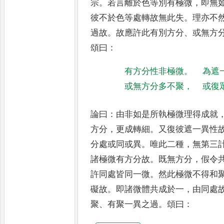
宗
。
若言離於色等別有
極微
，
即無
彼不於色等處
轉故無此失
。
理亦不
過故
。
故應許此有別方分
、
或無方
頌
曰
：
有方分性非極微
。
為遮
或無方分多不聚
，
或復
論曰
：
由非如是所執極微理得成就
方分
，
更成轉細
。
又復彼遮一異性
分處或同或異
。
唯此二種
，
無
第三
諸極微有方分故
。
既
無方分
，
假令
許同處皆同
一微
。
然此極微不得和
礙
故
。
即諸微體共成於一
，
由同處
聚
、
有聚一異之過
。
頌曰
：