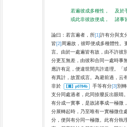
若遍彼成多種性
，
及於
或此非彼故便成
，
諸事
論曰
：
若言遍者
，
所
[1]
許
有分與支
皆
[2]
周
遍故
，
彼即便成多種體性
。
言
。
由於一處遍皆有故
，
由不許
彼
分更互無差
，
由彼和合
同一處時事
應許有足
，
便
違世間共許道理
。「
有異計
，
故
置或言
。
為避前過
，
云
非於
手等有分
[3]
別
轉
支分同處過
者
，
此同捺癭反出眼睛
有分
成一實事
，
是故諸事成一極微
分展轉起時
，
乃至唯有一實極微住
分
，
便與有分同一極微
。
此有分
執