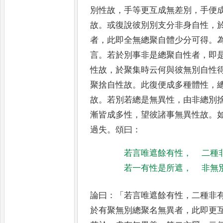
別性故
，
手等更互成無差別
，
手便
故
。
或復說彼別別支分非身自
性
，
者
，
此即全無總聚自體
少分可得
。
言
。
若於別事非
是總聚自性者
，
即
性故
，
於
聚集時云何與彼無別自性
聚捨自性故
。
此復便成多種體性
，
故
。
若別若總是無異性
，
由非總別
漸皆成多性
，
望彼諸事無
異性故
。
過失
。
頌曰
：
若言唯遮餘有性
，
二種
若一有性是所遮
，
非無
論曰
：「
若言唯遮餘有性
，
二種非
於有聚無別總聚名無異者
，
此即更