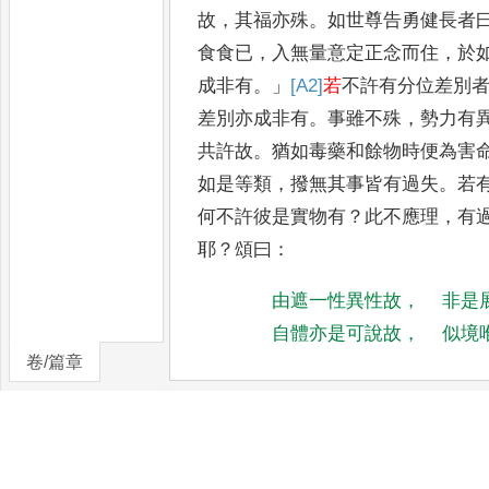
故
，
其
福亦殊
。
如世尊告勇健長者
食食已
，
入無量意定正念而住
，
於
成非有
。」
[A2]
若
不許有分位差別
差別亦成非有
。
事雖不殊
，
勢力
有
共許故
。
猶如毒藥和餘物
時便為害
如是等類
，
撥無其
事皆有過失
。
若
何不許彼
是實物有
？
此不應理
，
有
耶
？
頌
曰
：
由遮一性異性故
，
非是
自體亦是可說故
，
似境
卷/篇章
論曰
：
由於色等是實有故
，
更互相
故
，
其總聚等是不可說
。
若如是
者
異
，
此由非是更互相因
。
凡諸事物