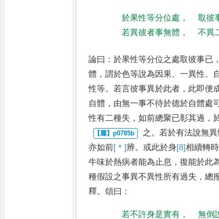
於果性等分位處
，
取彼
若異彼者事無體
，
不異
論曰
：
於果性等分位之處取彼事已
體
，
謂於色等說為因果
、
一異性
、
性等
。
若言彼事異於此者
，
此即便
自體
，
由無一事不
待於德於自體處
性有二
種失
，
如前總聚已彰其過
，
之
。
若於有法說無異
亦如前
[＊]
辨
。
或此於身
[8]
相
續轉
牛
味於熱病者能為止息
，
復能於此
種假設之事異不異性所有過失
，
總
釋
。
頌曰
：
若不許身是實有
，
無倒