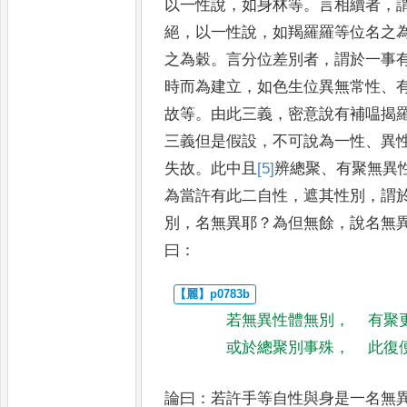
以一性說
，
如身
林等
。
言相續者
，
絕
，
以一性
說
，
如羯羅羅等位名之
之為穀
。
言分位差別者
，
謂於一事
時而為建立
，
如色生位異無常性
、
故等
。
由此三義
，
密意說有補
嗢揭
三義但是假設
，
不可
說為一性
、
異
失故
。
此中且
[5]
辨
總聚
、
有聚無異
為當許
有此二自性
，
遮其性別
，
謂
別
，
名無異耶
？
為但無餘
，
說名無
曰
：
若無異性體無別
，
有聚
或於總聚別事殊
，
此復
論曰
：
若許手等自性與身是一名無