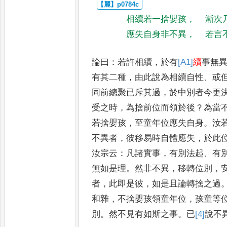
相續若一捨嬰孩
，
漸次
應失自身非不異
，
若言
論曰
：
若許相續
，
於有
[A1]
續
事無
有其二種
，
由此說為相續自性
、
或
同前總聚已斥其過
，
於中別者今
更
受之時
，
為捨前位而領
於後
？
為當
若捨嬰孩
，
至童年
位應失自身
。
汝
不異
者
，
彼移易時自體應失
，
於此
汝宗云
：
凡諸實事
，
有別法起
、
有
無如是理
。
然非不異
，
移轉位
別
，
者
，
此即是彼
，
如是且論
轉捨之過
和雜
，
不捨嬰孩領
童年位
，
孩童等
別
。
然不
見有如斯之事
。
已
[4]
說
不