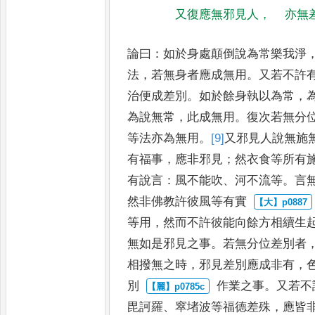
又復應無邪見人
，
亦無
論曰
：
如於身處顛倒說為常樂我淨
法
，
若無身者應成無用
。
又若不許
治便成差別
。
如於餘身執
以為常
，
為說無常
，
此成
無用
。
復次若無分
等法亦
為無用
。
[9]
又
邪見人說無施
有福事
，
應非邪見
；
然衣食等所有
有說言
：
風不能吹
、
河不流等
。
言
然非佛教許彼風等有實
等用
，
然而不許彼能向餘方
相續生
無如是邪見之事
。
若
無分位差別者
相撥無之
時
，
邪見差別應成非有
，
別
作業之事
。
又若不
毘訶羅
、
窣
堵波等福德差殊
，
應皆