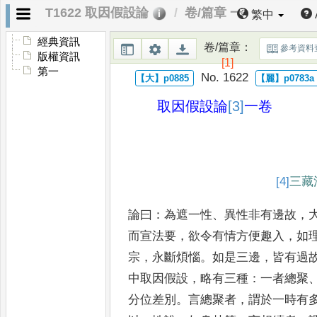
T1622 取因假設論
卷/篇章 一
繁中
經典資訊
卷/篇章
：
參考資料
版權資訊
[1]
第一
No. 1622
取因假設論
[3]
一卷
[4]
三藏
論曰
：
為遮一性
、
異性非有邊故
，
而宣法要
，
欲令有情方便趣入
，
如
宗
，
永斷煩惱
。
如是三邊
，
皆有過
中取因假設
，
略有三種
：
一者
總聚
分位差別
。
言總聚者
，
謂
於一時有