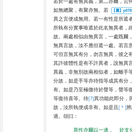
若於一處有無異義
，
第二亦爾
，
云
如無總聚
，
有聚亦無
。
若
異之言便成無用
。
若一有性是所
遮
所執有分實事唯遮於
此名無異者
，
故
。
兩處相似
由無異言
，
一處既爾
無異言
故
，
汝不應但遮一處
。
若言
可但言無其有分
，
勿言無異
，
彼之
其許彼體性是有不許異者
，
說無異
異義
，
非無別故兩相似者
，
如離手
分故
，
如是手等亦
待指等成其有分
有
。
如
是乃至極微待於聲等
，
聲等
等復待喜等
。
待
[7]
異
功能此即分
，
故
，
汝所執便成非有
。
如是且
[＊]
辨
過
。
頌曰
：
異性亦爾以一邊
，
於支