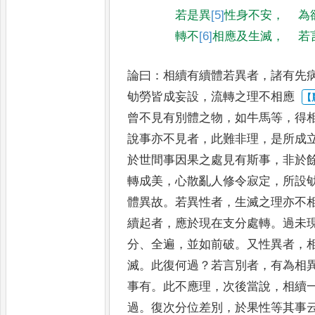
若是異
[5]
性
身不安
，
為
轉不
[6]
相
應及生滅
，
若
論曰
：
相續有續體若異者
，
諸有先
劬勞皆成妄設
，
流轉之理不相應
曾不見有別體之物
，
如牛馬等
，
得
說事亦不見者
，
此難非理
，
是所成
於世間事因果之處見有斯
事
，
非於
轉成美
，
心散亂人
修令寂定
，
所設
體異故
。
若
異性者
，
生滅之理亦不
續
起者
，
應於現在支分處轉
。
過未
分
、
全遍
，
並如前破
。
又性異者
，
滅
。
此復何過
？
若言別者
，
有為相
事有
。
此不應理
，
次後當說
，
相續
過
。
復次分位差別
，
於果
性等其事