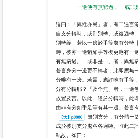
一邊便有無窮過
，
或非
論曰
：「
異性亦爾
」
者
，
有二過言
自支分轉時
，
或別別轉
、
或復遍轉
別轉義
。
若以一邊於手等處有分轉
時
，
彼亦一邊猶如手等復更應有一
有無窮過
。「
或非是一
」
者
，
異無
若言身分一邊更不轉者
，
此即應
無
分唯有一邊
。
若爾
，
應許
唯有手等
分有分轉耶
？「
及
全無
」
者
，
一邊
故置及言
。
以此
一邊於分轉時
，
此
由非有
分如手足等有其一邊
。
若言
無別支分
，
有分體一
成於彼
別支分處各各遍轉
。
唯此二
執故
。
頌曰
：