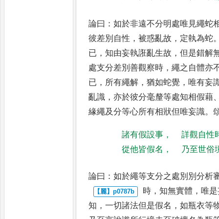
論曰
：
如於非遠不分明處唯見繩蛇
彼差別自性
，
被惑亂故
，
定執為蛇
已
，
知由妄執誑亂生故
，
但
是錯解
處支分差別善觀
察時
，
繩之自體亦
已
，
所有繩
解
，
猶如蛇覺
，
唯有妄
亂識
，
亦於彼分毫釐等處知相假藉
緣繩及分等心所有相狀但唯妄識
。
諸有假設事
，
詳觀自性
從他皆假名
，
乃至世俗
論曰
：
如於繩等支分之處別別分析
時
，
知無實體
，
唯是
知
，
一切諸
法但是假名
，
如瓶衣等