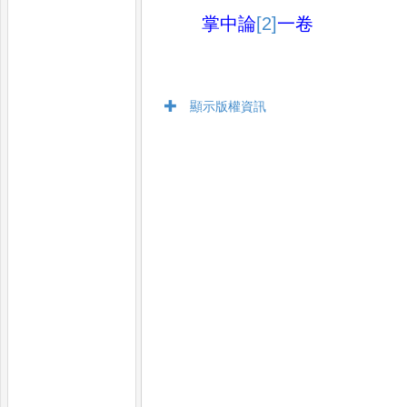
掌中論
[2]
一卷
顯示版權資訊