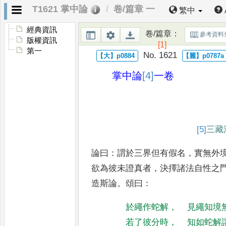
T1621 掌中論
卷/篇章 一
繁中
經典資訊
卷/篇章
：
參考資料
版權資訊
[1]
第一
No. 1621
掌中論
[4]
一卷
[5]
三藏
論曰
：
謂於三界但有假名
，
實無外
欲為彼未證真者
，
決擇諸法自性之
造斯論
。
頌曰
：
於繩作蛇解
，
見繩知境
若了彼分時
，
知如蛇解