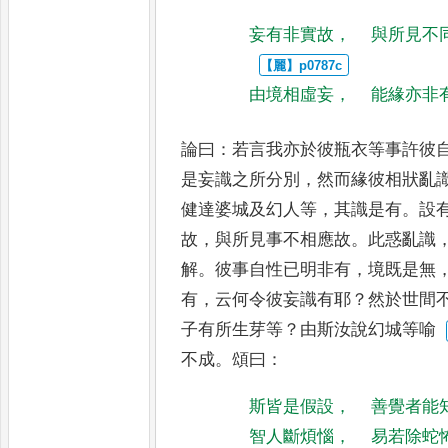
妄有非實故
，
與所見不
由境相虛妄
，
能緣亦非
論曰
：
若言我亦於彼瓶衣等事許彼
是妄識之所分別
，
然而緣彼相狀
亂
健
達婆城及幻人等
，
其
識是有
。
設
故
，
與所見事不相
應故
。
此惑亂識
解
。
彼事自
性已明非有
，
境既是無
有
，
云何令彼妄識有耶
？
然於世間
子有所生芽等
？
由斯汝說幻城等喻
不成
。
頌曰
：
斯皆是假設
，
善覺者能
智人斷煩惱
，
易若除蛇