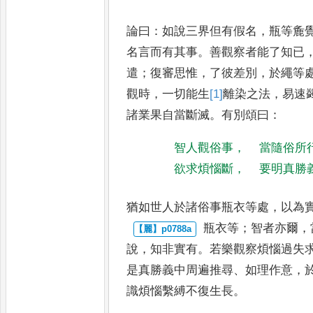
論曰
：
如說三界但有假名
，
瓶等麁
名言而有其事
。
善觀察者能了知已
遣
；
復審思惟
，
了彼差別
，
於
繩等
觀時
，
一切能生
[1]
離
染
之法
，
易速
諸業果自當斷
滅
。
有別頌曰
：
智人觀俗事
，
當隨俗所
欲求煩惱斷
，
要明真勝
猶如世人於諸俗事瓶衣等處
，
以為
瓶衣等
；
智者亦爾
，
說
，
知非
實有
。
若樂觀察煩惱過失
是真勝義中周遍推尋
、
如理作意
，
識煩惱繫縛不復生長
。