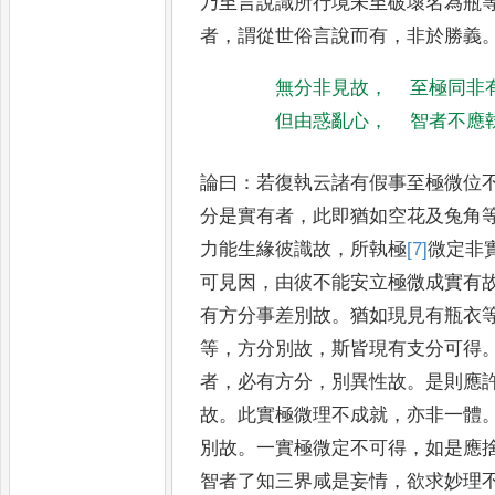
乃
至言說識所行境未至破壞名為瓶
者
，
謂從世俗言說而有
，
非於勝義
無分非見故
，
至極同非
但由惑亂心
，
智者不應
論曰
：
若復執云諸有假事至極微位
分是實有者
，
此即猶如空花及兔
角
力能生緣彼識故
，
所執極
[7]
微
定非
可見因
，
由彼不
能安立極微成實有
有方分
事差別故
。
猶如現見有瓶衣
等
，
方分別故
，
斯皆現有支分可得
者
，
必有方分
，
別異性故
。
是則應
故
。
此實極微理不成就
，
亦非
一體
別故
。
一實極微定不可
得
，
如是應
智者了知三界
咸是妄情
，
欲求妙理