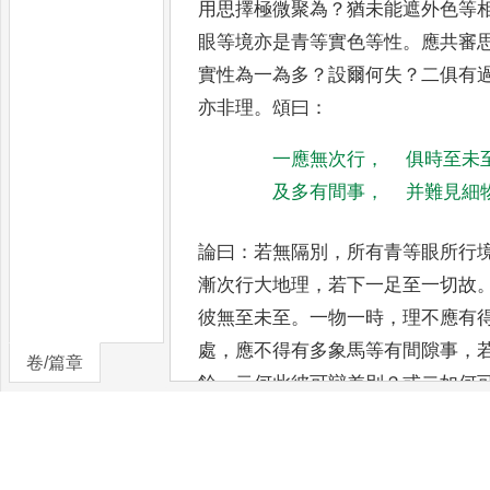
用思擇極微聚為
？
猶未能遮外色等
眼等境亦是青等實色等性
。
應
共審
實性為一為多
？
設爾
何失
？
二俱有
亦非理
。
頌曰
：
一應無次行
，
俱時至未
及多有間事
，
并難見細
論曰
：
若無隔別
，
所有青等眼所行
漸次行大地理
，
若下一足至一切故
彼無至未至
。
一物一時
，
理
不應有
處
，
應不得有多象
馬等有間隙事
，
卷/篇章
餘
，
云何此
彼可辯差別
？
或二如何
中間見空
？
又亦應無
物
，
彼
與麁物同一處所
，
量應等故
別即成別物
，
不由餘義
。
則定應許