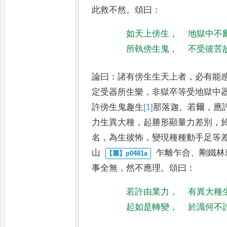
此救不然
。
頌
曰
：
如天上傍生
，
地獄中不
所執傍生鬼
，
不受彼苦
論曰
：
諸有傍生生天上者
，
必有能
定受器所生樂
，
非獄卒等受地獄中
許傍生鬼趣生
[1]
那
落迦
。
若
爾
，
應
力生異大種
，
起勝
形顯量力差別
，
名
，
為生彼
怖
，
變現種種動手足等
山
乍離乍合
、
剛鐵林
事全無
，
然
不應理
。
頌曰
：
若許由業力
，
有異大種
起如是轉變
，
於識何不