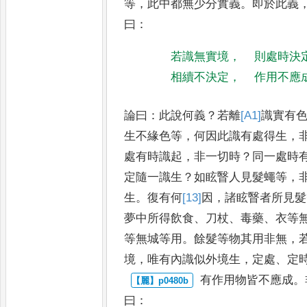
等
，
此中都無少分實義
。
即於此義
曰
：
若識無實境
，
則處時決
相續不決定
，
作用不應
論曰
：
此說何義
？
若離
[A1]
識實有
生不緣色等
，
何因此識有處得生
，
處有時識起
，
非一切時
？
同一處時
定隨一識生
？
如眩瞖人見
髮蠅等
，
生
。
復有何
[13]
因
，
諸
眩瞖者所見髮
夢中所得飲
食
、
刀杖
、
毒藥
、
衣等
等無城
等用
。
餘髮等物其用非無
，
境
，
唯有內識似外境生
，
定處
、
定
有作用物皆不應成
。
曰
：