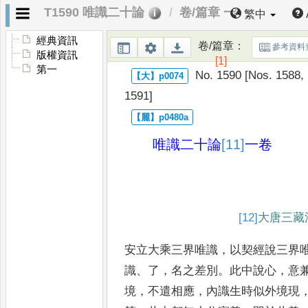
T1590 唯識二十論
卷/篇章 一
繁中
經典資訊
卷/篇章
：
參考資料
版權資訊
[1]
第一
No. 1590 [Nos. 1588, 
1591]
唯識二十論
[11]
一卷
[12]
大唐
三藏
安立大乘三界唯識
，
以契經說三界
識
、
了
，
名之差別
。
此中說心
，
意
境
，
不遣相應
，
內識生時似外境現