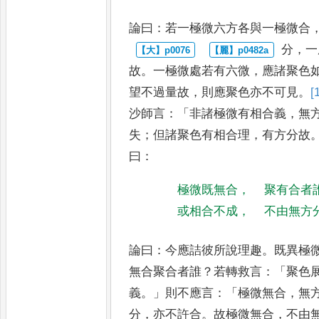
論曰
：
若一極微六方各與一極微合
分
，
一
故
。
一極微處若有六微
，
應諸聚色
望不過量故
，
則
應聚色亦不可見
。
[
沙師言
：
「
非諸極微有相合義
，
無
失
；
但
諸聚色有相合理
，
有方分故
曰
：
極微既無合
，
聚有合者
或相合不成
，
不由無方
論曰
：
今應詰彼所說理趣
。
既異極
無合聚合者誰
？
若轉救言
：「
聚色
義
。」
則不應言
：「
極微無合
，
無
分
，
亦不許合
。
故極微無合
，
不由