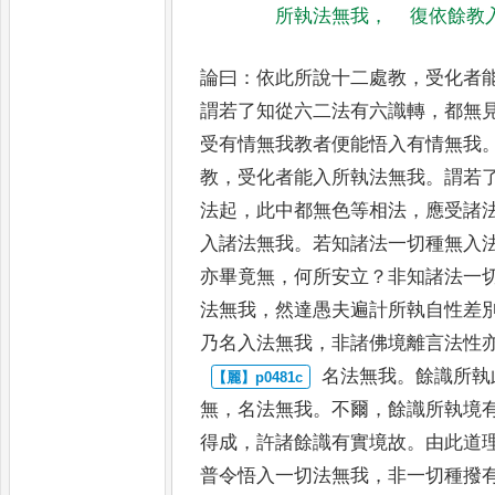
所執法無我
，
復依餘教
論曰
：
依此所說十二處教
，
受化者
謂若了知從六二法有六識轉
，
都無
受有情無我教者便能悟
入有情無我
教
，
受化者
能入所執法無我
。
謂若
法起
，
此中都無色等相法
，
應受諸
入諸法無我
。
若知諸法一切種無
入
亦畢竟無
，
何所安立
？
非
知諸法一
法無我
，
然達
愚夫遍計所執自性差
乃
名入法無我
，
非諸佛境離言法性
名法無我
。
餘識所執
無
，
名
法無我
。
不爾
，
餘識所執境
得成
，
許諸餘識有實境故
。
由此道
普令悟入一切法無我
，
非一切種撥