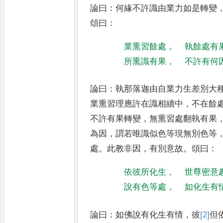
論曰
：
何緣不許識由業力如是轉變
頌曰
：
業熏習餘處
，
執餘處有
所熏識有果
，
不許有何
論曰
：
執那落迦由自業力生差別大
業熏習理應許在識相續中
，
不在
餘
不許有果轉變
，
無熏習
處翻執有果
為因
，
謂若唯識
似色等現無別色等
處
。
此
教非因
，
有別意故
。
頌曰
：
依彼所化生
，
世尊密意
說有色等處
，
如化生有
論曰
：
如佛說有化生有情
，
彼
[2]
但