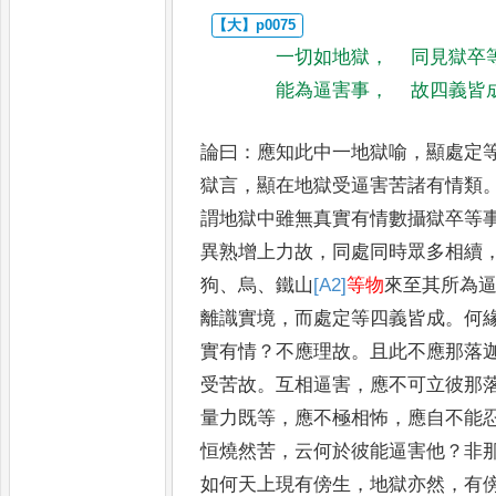
一切如地獄
，
同見獄卒
能為逼害事
，
故四義皆
論曰
：
應知此中一地獄喻
，
顯處定
獄言
，
顯在地獄受逼害苦諸有情類
謂地獄中雖無真實有情數攝獄卒等
異熟增上力故
，
同處同時眾多
相續
狗
、
烏
、
鐵山
[A2]
等物
來至其
所為
離識實境
，
而處定等
四義皆成
。
何
實有情
？
不
應理故
。
且此不應那落
受
苦故
。
互相逼害
，
應不可立彼那
量力既等
，
應不極相怖
，
應自不能
恒燒然苦
，
云何於彼能逼害
他
？
非
如何天上現有傍生
，
地獄亦然
，
有