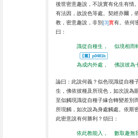
後世密意趣說
，
不說實有化生有情
有法因
，
故說色等處
。
契經亦
爾
，
教
，
密意趣說
，
非別
[3]
實
有
。
依何
曰
：
識從自種生
，
似境相而
為成內外處
，
佛說彼為
論曰
：
此說何義
？
似色現識從自種
生
，
佛依彼種及所現色
，
如次說為
至似觸現識從自種子緣
合轉變差別
所現觸
，
如次
說為身處觸處
。
依斯
此密意
說有何勝利
？
頌曰
：
依此教能入
，
數取趣無