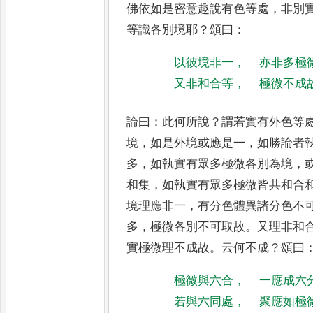
佛依如是密意趣說有色等
處
，
非別
等識各別境耶
？
頌曰
：
以彼境非一
，
亦非多極
又非和合等
，
極微不成
論曰
：
此何所說
？
謂若實有外色等
境
，
如是外境或應是一
，
如勝論者
多
，
如執實有眾多極微各
別為境
，
和集
，
如執實有
眾多極微皆共和合
境理
應非一
，
有分色體異諸分色不
多
，
極微各別不可取故
。
又理非和
實極微理不成故
。
云何不成
？
頌
曰
極微與六合
，
一應成六
若與六同處
，
聚應如極