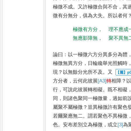
極微不成
。
又許極微合與不合
，
其
微有分無分
，
俱為大失
。
所
以者何
極微有方分
，
理不應成
無應影障無
，
聚不異無
論曰
：
以一極微六方分異多分為體
極微無異方分
，
日輪纔舉光照觸時
現
？
以無餘分光所不及
。
又
方分者
，
云何此彼展
[A3]
轉
相障
？
行
，
可說此彼展轉相礙
。
既不相
礙
同
，
則諸色聚同一極微
量
，
過如前
屬聚不屬極微
？
豈異極微許有聚色
若爾聚
應無二
。
謂若聚色不異極微
色
。
安布差別立為極微
，
或立
[3]
為