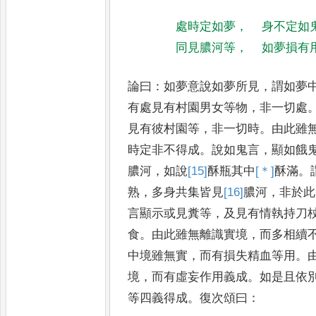
處時定如夢
，
身不定如
同見膿河等
，
如夢損有
論曰
：
如夢意說如夢所見
，
謂如夢
有處見有村園男女等物
，
非一切處
見有彼村園等
，
非一切時
。
由
此雖
時定非不得成
。
說如
鬼言
，
顯如餓
膿河
，
如說
[15]
酥
瓶其中
[＊]
酥
滿
。
熟
，
多身
共集皆見
[16]
膿
河
，
非於此
言顯
示或見糞等
，
及見有情執持刀
食
。
由此雖無離識實境
，
而多相續
中境雖無實
，
而有損失精血
等用
。
境
，
而有虛妄作用義
成
。
如是且依
等四義得成
。
復次頌曰
：