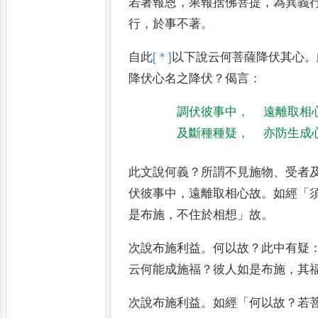
若著報恩
，
果報捨佛菩提
，
為異義
行
，
於事不著
。
自此
[＊]
以
下說云何菩薩降伏其心
。
降伏心名之降伏
？
偈言
：
調伏彼事中
，
遠離取相
及斷種種疑
，
亦防生成
此文說何義
？
所謂不見施物
、
受者
伏彼事中
，
遠離取相心故
。
如經
「
是布施
，
不住於相想
」
故
。
次說布施利益
。
何以故
？
此中有疑
云何能成施福
？
彼人如是布施
，
其
次說布施利益
。
如經
「
何以故
？
若