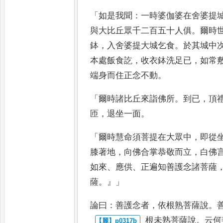
「
如是我聞
：
一時婆伽婆在舍婆提
與大比丘眾千二百五十人俱
。
爾時
鉢
，
入舍婆提大城乞食
。
於
其城中
本處飯食訖
，
收衣
鉢洗足已
，
如常
端身而住正
念不動
。
「
爾時諸比丘來詣佛所
。
到已
，
頂
匝
，
退坐一面
。
「
爾時慧命須菩提在大眾中
，
即從
膝著地
，
向佛合掌恭敬而立
，
白佛
如來
、
應供
、
正遍知善護念諸菩薩
薩
。』」
論曰
：
善護念者
，
依根熟菩薩說
。
根未熟菩薩說
。
云何