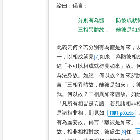
論曰
：
偈言
：
分別有為體
，
防彼成就
三相異體故
，
離彼是如
此義云何
？
若分別有為體是如來
，
一
，
以相成就見
[7]
如來
。
為防彼相
經
「
不可以相成就得見如來
」
故
。
為法身故
。
如經
「
何以故
？
如來所
言
「
三相異體故
，
離彼是如來
」，
就
。
何以故
？
三相異如來體故
。
如
『
凡所有相皆是妄語
。
若見
諸相非
是諸相非相
，
則見如
有為虛妄故
。
偈言
「
離彼是如來
」
故
，
相非相相對故
，
彼處生
[8]
住