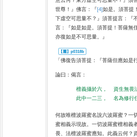
意云何
？
東方虛空可
思量不
？』
須
世尊
！』
佛言
：『
[4]
如是
。
須
菩提
下虛空可思量不
？』
須
菩提言
：『
言
：『
如是如是
。
須菩提
！
菩薩無
亦復如是不可思
量
。』
「
佛復告須菩提
：『
菩薩但應如是
論曰
：
偈言
：
檀義攝於六
，
資生無畏
此中一二三
，
名為修行
何故唯檀波羅蜜名說六波羅蜜
？
一
蜜相義示現故
。
一切波羅蜜檀相
義
畏
、
法檀波羅蜜應知
。
此義云
何
？