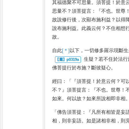
其福德聚不可思量
。
須菩提
！
於意
思量不
？
須菩提言
：『
不也
。
世尊
故說修行後
，
次顯布施利益
？
以得
說布施利益
。
此義云何
？
不住
相想
故
。
自此
[＊]
以
下
，
一切修多羅示現斷生
生疑
？
若不住於法行
佛菩提
行於布施
？
斷彼疑心
。
經曰
：「『
須菩提
！
於意云何
？
可
不
？』
須菩提言
：『
不也
。
世尊
！
如來
。
何以故
？
如來所說相即非相
「
佛告須菩提
：『
凡所有相皆是妄
相
，
則非妄語
。
如是諸相非相
，
則