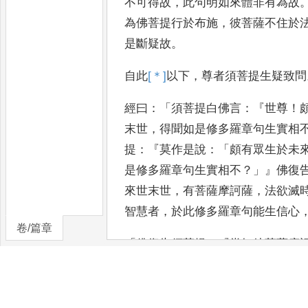
不可得故
，
此句明如來體非有為故
為佛菩提行於布施
，
彼菩
薩不住於
是斷疑故
。
自此
[＊]
以
下
，
尊者須菩提生疑致問
經曰
：「
須菩提白佛言
：『
世尊
！
末世
，
得聞如是修多羅章句生實相
提
：『
莫作是說
：「
頗有眾生於未
是修多羅章句生實相不
？」』
佛復
來世末世
，
有菩薩摩訶薩
，
法欲
滅
智慧者
，
於此修多羅章
句能生信心
卷/篇章
「
佛復告須菩提
：『
當知彼菩薩摩
佛三四五佛所修行供養
，
非於一佛
種善根
。』