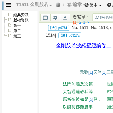
T1511 金剛般若波羅蜜經論
卷/篇章 一
繁中
經典資訊
卷/篇章
：
參考資料
版權資訊
[1]
2
3
>
第一
No. 1511 [No. 1513; c
第二
1514]
第三
金剛般若波羅蜜經論
卷上
元魏
[1]
天竺
[2]
三
法門句義及次第
，
世
大智通達教我等
，
歸
應當敬彼如是
[5]
尊
，
頭
以能荷佛難勝事
，
攝