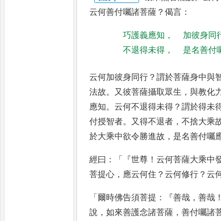
云何善
付囑諸菩薩
？
偈言
：
巧護義應知
，
加彼身同
不退得未得
，
是名善付
云何加彼身同行
？
謂於菩薩身中與
法故
。
又彼菩薩攝取眾生
，
與教化
應知
。
云何不退得未得
？
謂
於得未
付授智者
。
又得
不退者
，
不捨大乘
於大乘中
欲令勝進故
，
是名善付囑
經曰
：「『
世尊
！
云何菩薩大乘中
菩提心
，
應云何住
？
云何修行
？
云
「
爾時佛告須菩提
：『
善哉
，
善哉
說
，
如來善護念諸菩薩
，
善付囑諸