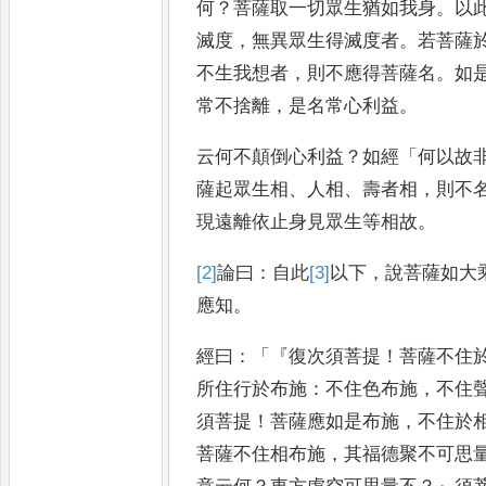
何
？
菩薩取
一切眾生猶如我身
。
以
滅
度
，
無異眾生得滅度者
。
若菩薩
不生我想者
，
則不應得菩薩名
。
如
常不捨離
，
是名常心利益
。
云何不顛倒心利益
？
如經
「
何以故
薩起眾生相
、
人相
、
壽者相
，
則不
現遠離依止身見眾生等相故
。
[2]
論曰
：
自此
[3]
以
下
，
說菩薩如大
應知
。
經曰
：「『
復次須菩提
！
菩薩不住
所住行於布施
：
不住色布施
，
不住
須菩提
！
菩薩應如是布施
，
不住於
菩薩不住相布施
，
其福德聚
不可思