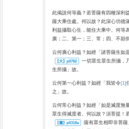
此偈說何等義
？
若菩薩有四種深利
薩大乘住處
。
何以故
？
此深心功德
利益攝取心生
，
能住大乘中
。
何等
廣
；
二
、
第一
；
三
、
常
；
四
、
不顛
云何廣心利益
？
如經
「
諸菩薩生如
一切眾生眾生所攝
，
生
所攝
」
故
。
云何第一心利益
？
如經
「
我皆令
[1]
之
」
故
。
云何常心利益
？
如經
「
如是滅度無
眾生得滅度者
。
何以故
？
須菩提
！
薩有眾生相即非菩薩