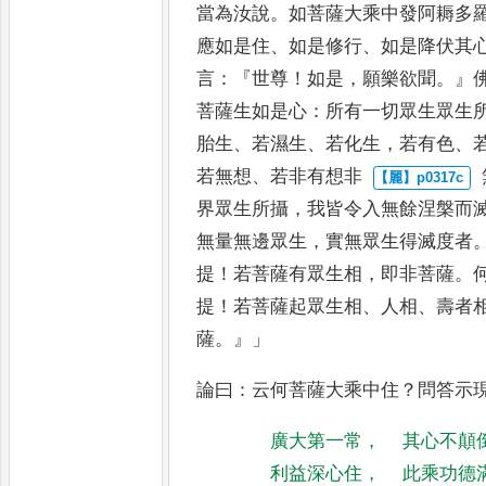
當為汝說
。
如菩薩大乘中發阿耨多
應如是住
、
如是修行
、
如是降伏
其
言
：『
世尊
！
如是
，
願樂欲聞
。』
菩薩生如是心
：
所有一切眾生
眾生
胎生
、
若濕生
、
若化生
，
若有色
、
若無想
、
若非有想非
界眾生所攝
，
我皆令入無餘
涅槃而
無量無邊眾生
，
實
無眾生得滅度者
提
！
若菩薩有
眾生相
，
即非菩薩
。
提
！
若菩薩
起眾生相
、
人相
、
壽者
薩
。』」
論曰
：
云何菩薩大乘中住
？
問答示
廣大第一常
，
其心不顛
利益深心住
，
此乘功德