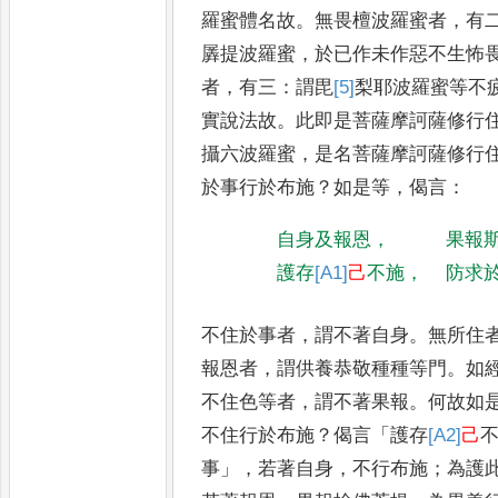
羅蜜體名故
。
無畏檀波
羅蜜者
，
有
羼提波羅蜜
，
於已
作未作惡不生怖
者
，
有三
：
謂毘
[5]
梨
耶波羅蜜等不
實說
法故
。
此即是菩薩摩訶薩修行
攝六波羅蜜
，
是名菩薩摩訶薩修行
於事行於布施
？
如是等
，
偈言
：
自身及報恩
，
果報
護存
[A1]
己
不施
，
防求
不住於事者
，
謂不著自身
。
無所住
報恩者
，
謂供養恭敬種種等門
。
如
不住色等者
，
謂不著果報
。
何故如
不住行於布施
？
偈言
「
護存
[A2]
己
事
」，
若著自身
，
不行布施
；
為護