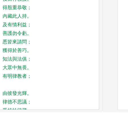
得殷重恭敬
；
內藏此人持
。
及有情利益
；
善護勿令虧
。
悉皆來請問
；
獲得於善巧
。
知法與法俱
；
大眾中無畏
。
有明律教者
；
由彼發光輝
。
律德不思議
；
受持於律藏
。
自善護律儀
；
授出家圓具
。