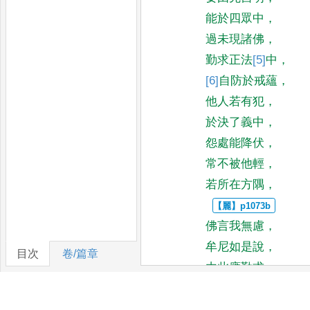
能於四眾中
，
過未現諸佛
，
勤求正法
[5]
中
，
[6]
自
防於戒蘊
，
他人若有犯
，
於決了義中
，
怨處能降伏
，
常不被他輕
，
若所在方隅
，
佛言我無慮
，
牟尼如是說
，
目次
卷/篇章
由此應勤求
，
苾芻滿十夏
，
於法式明了
，