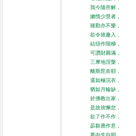
我今隨所解
，
嬾惰少慧者
，
雖勤亦不樂
，
欲令彼趣入
，
結頌作階梯
，
可讚財圓滿
，
三摩地涅槃
，
離斯毘奈耶
，
還如極浣衣
，
猶如月輪缺
，
於佛教出家
，
是故捨懈怠
，
欲了作不作
，
苾芻應作意
，
要由先自明
，