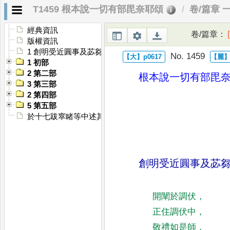
T1459 根本說一切有部毘奈耶頌
卷/篇章 
經典資訊
卷/篇章
：
版權資訊
1 創明受近圓事及苾芻等要行軌式(上)
No. 1459
1 初部
2 第二部
根本說一切有部毘
3 第三部
2 第四部
5 第五部
於十七跋窣睹等中述其要事(下)
創明受近圓事及苾
開闡於調伏
，
正住調伏中
，
敬禮如是師
，