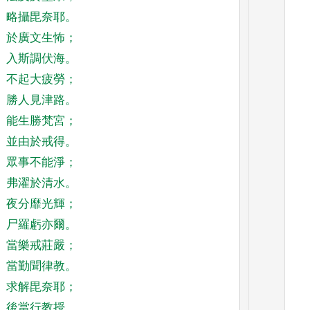
略攝毘奈耶
。
於廣文生怖
；
入斯調伏海
。
不起大疲勞
；
勝人見津路
。
能生勝梵宮
；
並由於戒得
。
眾事不能淨
；
弗濯於清水
。
夜分靡光輝
；
尸羅虧亦爾
。
當樂戒莊嚴
；
當勤聞律教
。
求解毘奈耶
；
後當行教授
。