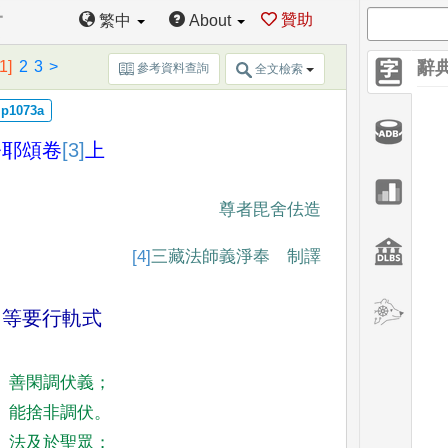
一
贊助
繁中
About
[1]
2
3
>
辭
參考資料查詢
全文檢索
奈耶頌
卷
[3]
上
尊者毘舍佉造
[4]
三藏法師
義淨奉 制譯
芻等要行軌式
善閑調伏義
；
能捨非調伏
。
法及於聖眾
；