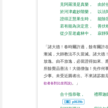
見阿羅漢是真樂
，
由於
於河津處妙階樂
，
以法
證得正慧果生時
，
能除
若有能為決定意
，
善伏
從少至老處林中
，
寂靜
「
諸大德
！
春時爾許過
，
餘有爾許
漸減
，
大師教法不久當滅
。
諸大德
放逸
。
由不放逸
，
必當證得如來
、
所餘覺品善法
！
大德僧伽
！
先作
何
少事
。
未受近圓者出
。
不
來諸苾芻
。」
欲者各對比坐而說
)
合十指恭敬
，
禮釋迦