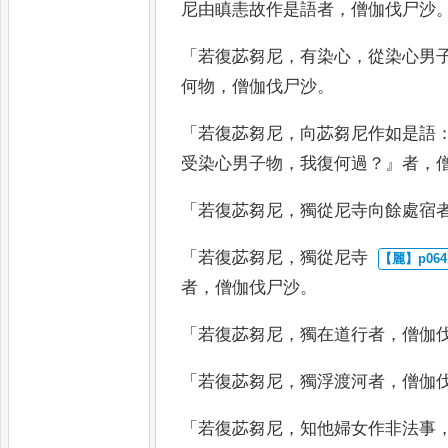
尼由瞋恚故作是
語者
，
僧伽伐尸沙
「
若復苾芻尼
，
有染心
，
從染心男
何物
，
僧伽伐尸
沙
。
「
若復苾芻尼
，
向苾芻尼作如是語
受染心男子物
，
我復何過
？』
者
，
「
若復苾芻尼
，
獨從尼寺向餘處宿
「
若復苾芻尼
，
獨從尼寺
者
，
僧伽伐尸沙
。
「
若復苾芻尼
，
獨在道行者
，
僧伽
「
若復苾芻尼
，
獨浮渡河者
，
僧伽
「
若復苾芻尼
，
知
他婦女作非法事