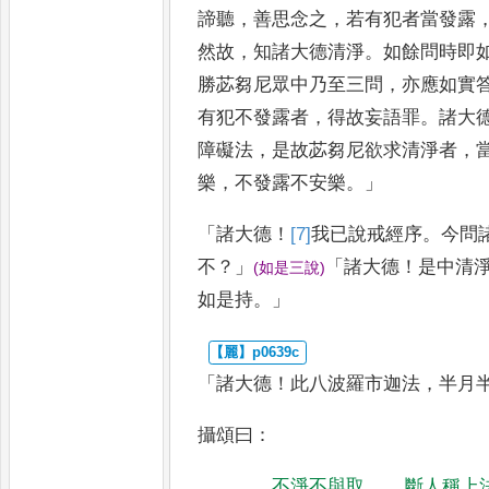
諦聽
，
善思
念之
，
若有犯者當發露
然
故
，
知諸大德清淨
。
如餘問時即
勝苾芻尼眾中乃至三問
，
亦應如實
有犯不發露者
，
得故妄語罪
。
諸大
障礙法
，
是故苾芻尼
欲求清淨者
，
樂
，
不發露不
安樂
。」
「
諸大德
！
[7]
我
已說戒經序
。
今問
不
？」
「
諸大德
！
是中清
(
如是三說
)
如是持
。」
「
諸大德
！
此八波羅市迦法
，
半月
攝頌曰
：
不淨不與取
，
斷人稱上