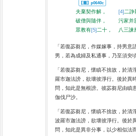
夫棄契作解
，
[4]
二諍
破僧與隨伴
，
污家并
眾教有
[5]
二十
，
八三諫
「
若復苾芻尼
，
作媒嫁事
，
持男意
男
，
若為成婦及私通事
，
乃至須臾
「
若復苾芻尼
，
懷瞋不捨故
，
於清
羅市迦法謗
，
欲壞彼淨
行
。
後於異
問
，
知此是無根謗
。
彼苾芻尼由瞋
伽伐尸
沙
。
「
若復苾芻尼
，
懷瞋不捨故
，
於清
波羅市迦法謗
，
欲壞彼淨行
。
後
於
問
，
知此是異非分事
，
以少
相似法