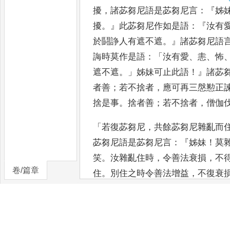
擾
，
諸苾芻尼語是苾芻尼言
：『
姊
擾
。』
此苾芻尼作如是語
：『
汝有
於鬪
諍人有遮不遮
。』
諸苾芻尼語
誨
時莫作是語
：「
汝有愛
、
恚
、
怖
遮
不遮
。」
姊妹可止此語
！』
諸苾
者善
；
若不捨者
，
應可再三慇懃正
捨是事
。
捨者善
；
若不捨者
，
僧伽
「
若復苾芻尼
，
共餘苾芻尼雜亂而
苾芻尼語是苾芻尼言
：『
姊妹
！
莫
笑
。
汝雜亂住時
，
令善法衰損
，
不
卷/篇章
住
。
別住之時令善法增益
，
不復
衰
是諫時
，
捨者善
；
若不捨者
，
應可
教應詰
，
令捨是事
。
捨
者善
；
若不
沙
。