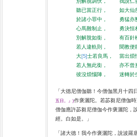
別解脫調伏
，
我說仁
聽已當正行
，
如大仙
於諸小罪中
，
勇猛亦
心馬難制止
，
勇決恒
別解脫如銜
，
有百針
若人違軌則
，
聞教便
大
[5]
士
若良馬
，
當出煩
若人無此銜
，
亦不曾
彼沒煩惱陣
，
迷轉於
「
大德尼僧伽聽
！
今僧伽黑月十四
作褒灑陀
。
若苾芻尼僧伽時
五日
。』
)
僧伽應許苾芻尼僧伽今作褒灑陀
，
經
。
白如是
。」
「
諸大德
！
我今作
褒灑陀
，
說波羅