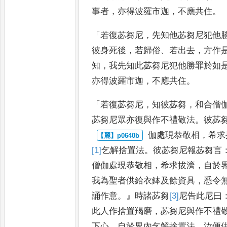
事者
，
亦得波羅市迦
，
不應共住
。
「
若復苾
芻尼
，
先知他苾芻尼犯他
彼
身死後
，
若歸俗
、
若出去
，
方作
知
，
我先知此苾芻尼犯他勝罪於如
亦得波羅市迦
，
不應共住
。
「
若復
苾芻尼
，
知彼苾芻
，
和合僧
苾芻尼眾亦復與作不禮敬法
。
彼苾
伽處現恭敬相
，
希求
[1]
乞
解
捨置法
。
彼苾芻尼報苾芻言
僧
伽
處現恭敬相
，
希求拔濟
，
自於
我為聖者供給衣鉢及餘資具
，
悉令
誦作意
。』
時諸苾芻
[3]
尼
告
此尼曰
此人作捨置羯磨
，
苾
芻尼與作不禮
下心
，
自於
界內乞解捨置法
。
汝便