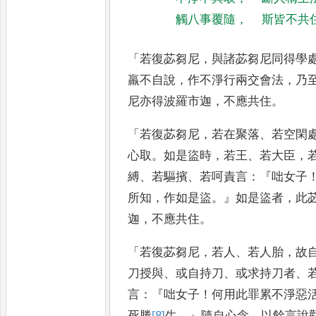
觸八事覆隨
，
斯皆不共
「
若復苾芻尼
，
與諸苾芻尼同得學
羸不自說
，
作不淨行兩交會法
，
乃
尼亦得波羅市迦
，
不應共住
。
「
若復苾芻尼
，
若在聚落
、
若空閑
心取
。
如是盜時
，
若王
、
若大臣
，
縛
、
若驅擯
、
若呵責言
：『
咄女子
所知
，
作如是盜
。』
如是盜者
，
此
迦
，
不應共住
。
「
若復苾芻尼
，
若
人
、
若人胎
，
故
刀授與
、
或自
持刀
、
或求持刀者
、
言
：『
咄女
子
！
何用此罪累不淨惡
死勝
[8]
生
。』
隨自心念
，
以餘言說