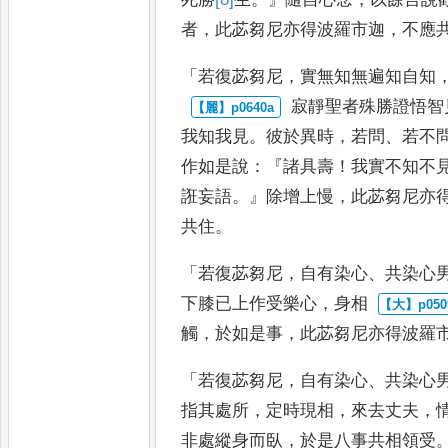
者
，
此苾芻尼亦得波羅市迦
，
不應
「
若復苾芻尼
，
實無知無遍知自知
寂靜聖者殊勝證悟智
我知
我見
。
彼於異時
，
若問
、
若不
作
如是說
：『
諸具壽
！
我實不知不
誑妄語
。』
除增上慢
，
此苾芻尼亦
共住
。
「
若復苾芻尼
，
自有染心
、
共染
心
下膝已上作受樂心
，
身相
觸
，
於如是事
，
此苾芻尼亦得波
羅
「
若復苾芻尼
，
自有染
心
、
共染心
指其處所
，
定時
現相
，
來去丈夫
，
非處縱身
而臥
，
於是八事共相領受