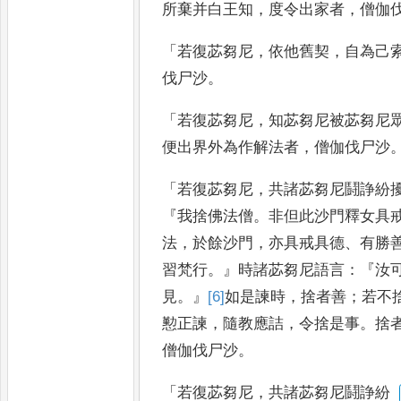
所棄并
白王知
，
度令出家者
，
僧伽
「
若復
苾芻尼
，
依他舊契
，
自為己
伐尸沙
。
「
若復苾芻尼
，
知苾芻尼被苾芻尼
便出界外為作解法者
，
僧
伽伐尸沙
「
若復苾芻尼
，
共諸苾芻尼鬪
諍紛
『
我捨佛法僧
。
非但此沙門
釋女具
法
，
於餘沙門
，
亦具戒
具德
、
有勝
習梵行
。』
時諸
苾芻尼語言
：『
汝
見
。』
[6]
如
是諫
時
，
捨者善
；
若不
懃正諫
，
隨
教應詰
，
令捨是事
。
捨
僧伽伐
尸沙
。
「
若復苾芻尼
，
共諸苾芻尼鬪諍紛