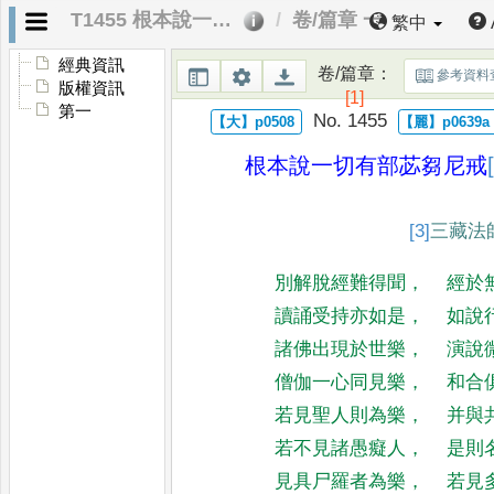
T1455 根本說一切有部苾芻尼戒經
卷/篇章 一
繁中
經典資訊
卷/篇章
：
參考資料
版權資訊
[1]
第一
No. 1455
根本說一切有部苾芻尼戒
[3]
三藏
法
別解脫經難得聞
，
經於
讀誦受持亦如是
，
如說
諸佛出現於世樂
，
演說
僧伽一心同見樂
，
和合
若見聖人則為樂
，
并與
若不見諸愚癡人
，
是則
見具尸羅者為樂
，
若見