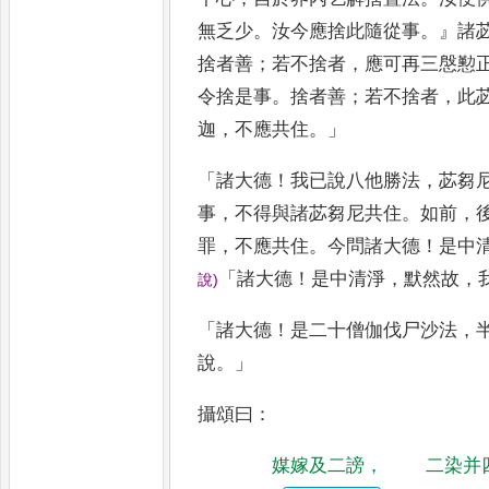
無
乏少
。
汝今應捨此隨從事
。』
諸
捨者善
；
若不捨者
，
應可再三慇懃
令捨是事
。
捨者善
；
若不捨者
，
此
迦
，
不應共住
。」
「
諸
大德
！
我已說八他勝法
，
苾芻
事
，
不得與諸苾芻尼共住
。
如前
，
罪
，
不應共住
。
今問諸大德
！
是中
「
諸大德
！
是中清淨
，
默然故
，
說
)
「
諸大德
！
是二十僧伽伐尸沙法
，
說
。」
攝頌曰
：
媒嫁及二謗
，
二染并