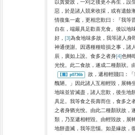
以貪愛
故
，
一刈之後更不再生
，
設
惡
，
於是諸人競來收採
，
或有遺餘
情復集一處
，
更相悲歎曰
：『
我等
自在
，
端嚴具足歡喜充食
。
後以
地
好
，
[3]
為食
地味多故
，
我等
諸人身
神通便謝
。
因遇種
種暗損之事
，
諸
辰
，
廣如
上說
。
食多之者身
[4]
色
轉
光
悅
。
此二食故
，
遂成二種顏狀
。
故
，
遞相輕賤曰
：「
醜陋
。」
因此諸
人互相輕毀
，
展轉
地味並
皆滅盡
，
諸人悲歎
，
後生地
具足
。
我等食之長壽而住
，
食多之
之者身猶光悅
。
由此二種顏狀故
，
類
，
乃至遞相輕毀
。
由輕毀故
，
展
地餅盡滅
，
我等悲惱
。
如
是緣故
，