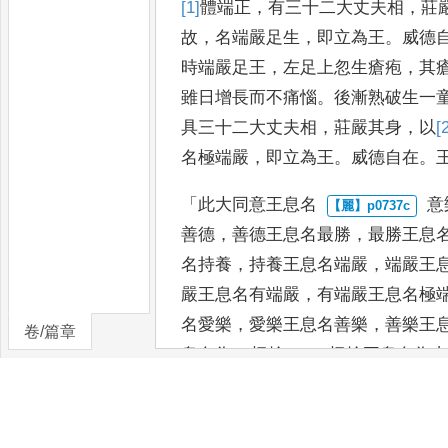
[1]
體
端正
，
有三十二大丈夫相
，
莊
故
，
名端嚴足生
，
即立為王
。
威德
時端嚴足王
，
左足上忽生瘡疱
，
其
雖日增長而不痛惱
。
後漸熟破
生一
具三十二大丈夫相
，
莊
嚴其身
，
以
[
名極端嚴
，
即立
為王
。
威德自在
。
「
此大同意王息名
意
善德
，
善德王息名最勝
，
最勝王息
名持養
，
持養王
息名端嚴
，
端嚴王
嚴王
息名有端嚴
，
有端嚴王息名極
名愛樂
，
愛樂王息名善樂
，
善樂王
卷/篇章
息名為
[3]
極
捨
，
[＊]
極
捨王息名
為
為嚴車
，
嚴車王息名為
小海
，
小海
中海王有息名
為大海
，
大海王有息
息名
為大瑞鳥
，
大瑞鳥王有息名香