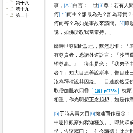
第十八
事
，
[A1]
白
言
：「
世
[3]
尊
！
若有人
第十九
何
[＊]
而
生
？
誰最為先
？
誰為尊貴
？
第二十
何
而答
？
為如是事故來請問
。
[4]
唯
說
，
如佛所教我當奉持
。」
爾時世尊聞此語已
，
默然思惟
：「
有尊貴者
，
恐諸外道謗言
：『
沙門
望尊高
。』」
復生是念
：「
我弟子
者
？」
知大目連善說斯事
，
告
目連
汝為釋種說其因緣
。」
目連
默然受
取僧伽胝衣四疊
枕頭
相重
，
作光明想正念起
想
，
如是作
[5]
于
時具壽大目
[6]
揵
連而作是
念
：
中思惟觀察知釋迦種
族
。」
即於眾
坐
，
告諸釋曰
：
「
仁今諦聽
！
此之