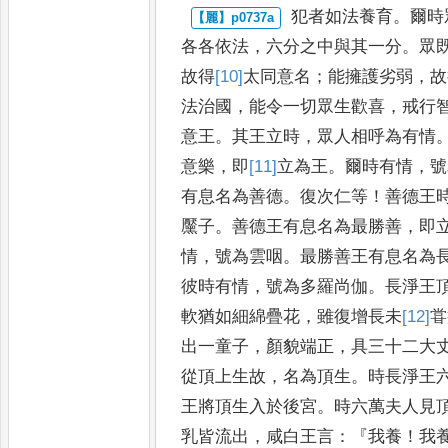
犯者如法養育
。
爾時
各各依
法
，
六分之中與其一分
。
眾
故得
[10]
太
同意名
；
能擁護劣弱
，
故
法治國
，
能令一切眾生歡喜
，
戒行
意王
。
其王立時
，
眾人相呼為有
情
意樂
，
即
[11]
立
為王
。
爾時
有情
，
號
有息名為善德
。
復次
仁等
！
善德王
黶子
。
善德王
有息名為最勝善
，
即
情
，
號為
雲咽
。
最勝善王有息名為
彼
時有情
，
號為多羅尚伽
。
長淨王
軟猶如細綿疊花
，
雖復增長未
[12]
甞
出一童子
，
顏貌端正
，
具三十二
大
從頂上生故
，
名為頂生
。
時長淨王
王將頂生入於
後宮
。
時六萬夫人見
乳皆
流出
，
咸白王言
：『
我養
！
我