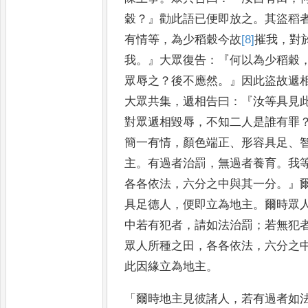
穀
？』
勸此語已便即放之
。
其盜稻
有情等
，
為少稻穀今故
[8]
摧
我
，
對
我
。』
大眾復告
：『
何以為少稻穀
眾辱之
？
後不應然
。』
因此盜故
遞
大眾共集
，
遞相告曰
：『
汝
等具見
對眾遞相毀辱
，
不知
二人是誰有罪
簡
一有情
，
顏
色端正
、
形容具足
、
主
。
有過
者治罰
，
無過者養育
。
我
各
各依法
，
六分之中與其一分
。』
具足德人
，
便即立為地主
。
爾時眾
中若有犯者
，
請如法治罰
；
若無犯
眾人所種之田
，
各各依法
，
六分之
此因緣立為地主
。
「
爾
時地主見彼諸人
，
若有過者如