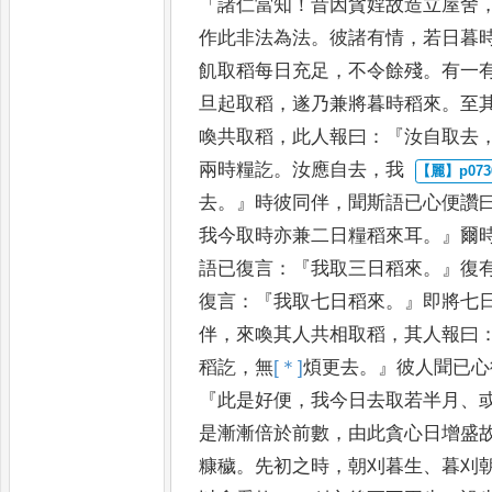
「
諸仁當知
！
昔因貪婬故造立屋舍
作
此非法為法
。
彼諸有情
，
若日暮
飢取稻每日充足
，
不令餘殘
。
有一
旦起取稻
，
遂乃兼將暮時稻來
。
至
喚共取稻
，
此人報曰
：『
汝自取
去
兩時糧訖
。
汝應自去
，
我
去
。』
時彼同伴
，
聞斯語已心便讚
我今取時亦兼二日糧稻來耳
。』
爾
語已復言
：『
我取三日稻來
。』
復
復言
：『
我取七日稻來
。』
即將
七
伴
，
來喚其人共相取稻
，
其
人報曰
稻訖
，
無
[＊]
煩
更去
。』
彼人
聞已心
『
此是好便
，
我今日去取
若半月
、
是漸漸倍於前數
，
由
此貪心日增盛
糠穢
。
先初
之時
，
朝刈暮生
、
暮刈