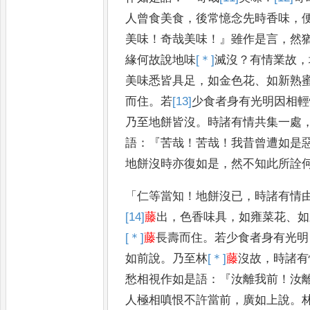
人曾食美食
，
後常憶念先時香味
，
美味
！
奇哉美味
！』
雖作是言
，
然
緣何故說地味
[＊]
滅
沒
？
有情
業故
，
美味悉皆具足
，
如金色
花
、
如新熟
而住
。
若
[13]
少
食者
身有光明因相輕
乃至地餅皆
沒
。
時諸有情共集一處
語
：
『
苦哉
！
苦哉
！
我昔曾遭如是
地
餅沒時亦復如是
，
然不知此所詮
「
仁等
當知
！
地餅沒已
，
時諸有情
[14]
藤
出
，
色香味具
，
如雍菜花
、
如
[＊]
藤
長壽而住
。
若少食者身有光明
如前說
。
乃至林
[＊]
藤
沒故
，
時諸有
愁相視作如是語
：『
汝離我前
！
汝
人極相嗔恨不許當前
，
廣如上
說
。