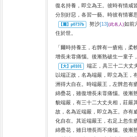
復名持
養
，
即立為王
。
彼時有情咸
分別好惡
，
各習一藝
。
時彼有情審
努沙
[13]
如前
(
此名人
)
住於世
。
「
爾
時持養王
，
右髀有一瘡疱
，
柔
增長未甞痛惱
。
後漸熟破生一童子
端正
，
具三十二大丈
以端正
故
，
名為端嚴
，
即立為王
，
洲
得大自在
。
時端嚴王
，
左髀忽有
綿疊花
，
雖復增長未甞痛惱
。
後漸
貌端嚴
，
有三十二大丈夫相
，
莊
嚴
故
，
名為近端嚴
，
即立為
王
。
亦有
化自在
。
其近端嚴
王
，
右足上忽生
綿疊花
，
雖
日增長而不痛惱
。
後漸