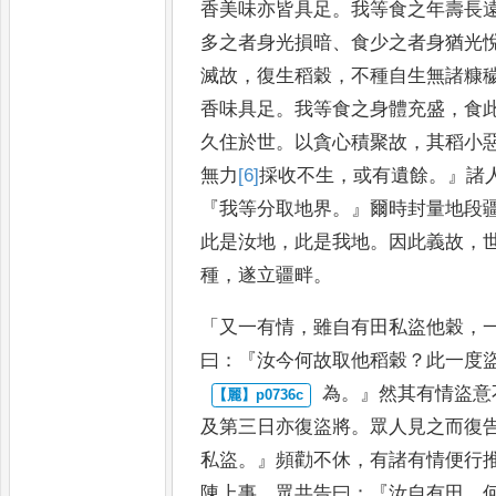
香美味亦皆具足
。
我
等食之年壽長
多之者身光
損暗
、
食少之者身猶光
滅故
，
復生稻穀
，
不種自生無諸糠
香味具足
。
我等食之身體充盛
，
食
久住於世
。
以貪心積聚故
，
其稻小
無力
[6]
採收
不生
，
或有遺餘
。』
諸
『
我等分取地界
。』
爾時封
量地段
此是汝地
，
此是我地
。
因此義故
，
種
，
遂立疆畔
。
「
又
一有情
，
雖自有田私盜他穀
，
曰
：『
汝今何故取他稻穀
？
此一度
為
。』
然其有情盜意
及第三日
亦復盜將
。
眾人見之而復
私
盜
。』
頻勸不休
，
有諸有情便行
陳上事
。
眾共告曰
：『
汝自有田
，