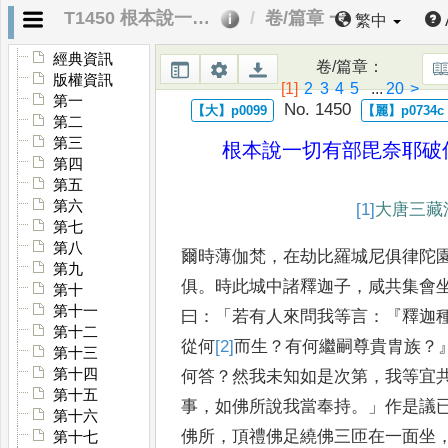
T1450 根本說一切有部毘奈耶破僧事
卷/篇章 一
繁中
經典資訊
卷/篇章
：
版權資訊
[1]
2
3
4
5
...
20
>
第一
No. 1450
第二
第三
根本說一切有部毘奈耶破
第四
第五
第六
[1]
大
唐三藏
第七
第八
爾時薄伽梵
，
在劫比羅城尼俱律陀
第九
俱
。
時此城中諸釋迦子
，
咸共集會
第十
第十一
曰
：「
若有人來問我等言
：『
釋
迦
第十二
從何
[2]
而
生
？
有何繼嗣尊貴
胄族
？
第十三
第十四
何答
？
然我未知如是次
第
，
我等宜
第十五
事
，
如佛所說
我當奉持
。」
作是議
第十六
佛所
，
頂
禮佛足繞佛三匝在一面坐
第十七