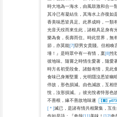
時大地為
一海水
，
由風鼓激和合一
其
冷已有凝結生
，
其海水上亦復如
香美味悉皆具足
。
此界成時
，
一類
光音天歿而來生此
，
諸根具足
身有
樂為食
，
長壽而住
。
時
此世界
，
無
節
，
亦莫能
[7]
辯
男女貴賤
。
但相喚
埵
！』
是時眾中有
一有情
，
稟
[8]
性
彼地味
。
隨
嘗之時情生愛著
，
隨愛
時
方名初受段食
。
諸餘有情
，
見此
食味已身漸堅重
，
光明隱沒悉皆幽
停故
，
形色損減
。
由色減故
，
互
相
悅
，
汝形損減
。』
彼光悅者恃形
色
不善根
，
緣不善故地味遂
[＊]
滅
已
，
是諸有情共相聚集
，
互生
作如是語
：『
奇哉
[11]
美
味
！
[12]
奇