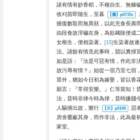
諸有情有妙香稻
，
不種自
生
、
無糠
收刈苗即隨生
，
至暮
雖復數取而無異狀
，
以此充
食長壽
由段食故滓穢在身
，
為欲蠲除便成
女根生
，
便
相染著
。
[15]
生染著
故遂
法
。
諸
餘有情見此事時
，
競以糞掃
如是語
：『
汝是可惡有情
，
作此非
故污辱有情
？』
始從一宿乃至七宿
眾外
，
猶如今日初為嫁娶
，
皆以香
願言
：『
常得安樂
。』
仁等當知
！
法
，
昔時非律今時為律
，
昔
時嫌賤
人驅擯出故
，
樂行
惡
房舍覆蔽其身
，
而作非
法
，
此為最
家室
。